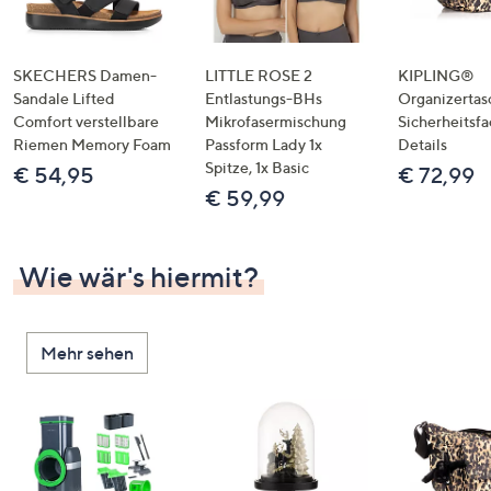
SKECHERS Damen-
LITTLE ROSE 2
KIPLING®
Sandale Lifted
Entlastungs-BHs
Organizertas
Comfort verstellbare
Mikrofasermischung
Sicherheitsf
Riemen Memory Foam
Passform Lady 1x
Details
Spitze, 1x Basic
€ 54,95
€ 72,99
€ 59,99
Wie wär's hiermit?
Mehr sehen