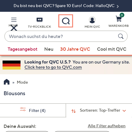
Du bist neu bei QVC? Spare 10 Euro! Code: HalloQVC
Zum
Hauptinhalt
springen
0
MENÜ
WARENKORB
TV-RÜCKBLICK
MEIN QVC
Wonach
suchst
Wenn
du
Tagesangebot
Neu
30 Jahre QVC
Cool mit QVC
Vorschläge
heute?
verfügbar
sind,
verwenden
Sie
Mode
die
Blousons
Pfeiltasten
nach
oben
Sortieren:
Top-Treffer
Filter
(4)
und
nach
Deine Auswahl:
Alle Filter aufheben
unten