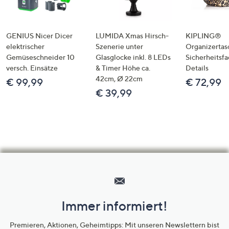
GENIUS Nicer Dicer
LUMIDA Xmas Hirsch-
KIPLING®
elektrischer
Szenerie unter
Organizertas
Gemüseschneider 10
Glasglocke inkl. 8 LEDs
Sicherheitsf
versch. Einsätze
& Timer Höhe ca.
Details
42cm, Ø 22cm
€ 99,99
€ 72,99
€ 39,99
Hilfeseiten,
Service
und
Immer informiert!
Unternehmensinformationen
Premieren, Aktionen, Geheimtipps: Mit unseren Newslettern bist