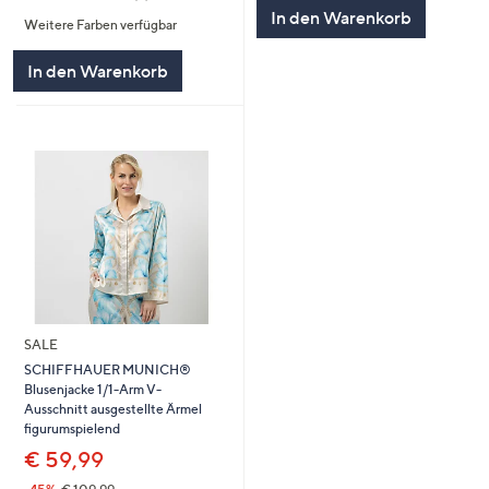
5
von
Bewertungen
In den Warenkorb
Weitere Farben verfügbar
5
In den Warenkorb
SALE
SCHIFFHAUER MUNICH®
Blusenjacke 1/1-Arm V-
Ausschnitt ausgestellte Ärmel
figurumspielend
€ 59,99