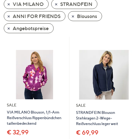
VIA MILANO
STRANDFEIN
oder
wischen
ANNI FOR FRIENDS
Blousons
Sie
auf
Angebotspreise
Touch-
Geräten
nach
links
bzw.
rechts,
um
diese
anzuzeigen.
SALE
SALE
VIA MILANO Blouson, 1/1-Arm
STRANDFEIN Blouson
Reißverschluss Rippenbündchen
Stehkragen 2-Wege-
taillenbedeckend
Reißverschluss leger weit
€ 32,99
€ 69,99