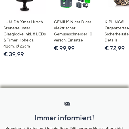
LUMIDA Xmas Hirsch-
GENIUS Nicer Dicer
KIPLING®
Szenerie unter
elektrischer
Organizertas
Glasglocke inkl. 8 LEDs
Gemüseschneider 10
Sicherheitsf
& Timer Höhe ca.
versch. Einsätze
Details
42cm, Ø 22cm
€ 99,99
€ 72,99
€ 39,99
Hilfeseiten,
Service
und
Immer informiert!
Unternehmensinformationen
Premieren, Aktionen, Geheimtipps: Mit unseren Newslettern bist