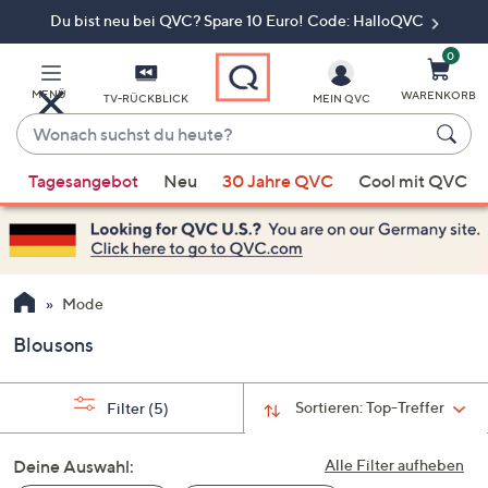
Du bist neu bei QVC? Spare 10 Euro! Code: HalloQVC
Zum
Hauptinhalt
springen
0
MENÜ
WARENKORB
TV-RÜCKBLICK
MEIN QVC
Wonach
suchst
Wenn
du
Tagesangebot
Neu
30 Jahre QVC
Cool mit QVC
Vorschläge
heute?
verfügbar
sind,
verwenden
Sie
Mode
die
Blousons
Pfeiltasten
nach
oben
Sortieren:
Top-Treffer
Filter
(5)
und
nach
Deine Auswahl:
Alle Filter aufheben
unten