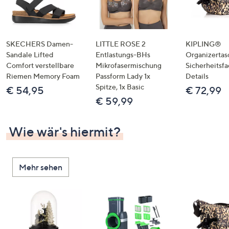
SKECHERS Damen-
LITTLE ROSE 2
KIPLING®
Sandale Lifted
Entlastungs-BHs
Organizertas
Comfort verstellbare
Mikrofasermischung
Sicherheitsf
Riemen Memory Foam
Passform Lady 1x
Details
Spitze, 1x Basic
€ 54,95
€ 72,99
€ 59,99
Wie wär's hiermit?
Mehr sehen