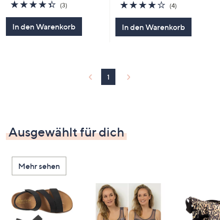
4.3
3
3.8
4
(3)
(4)
von
Bewertungen
von
Bewertungen
5
5
In den Warenkorb
In den Warenkorb
1
Ausgewählt für dich
Mehr sehen