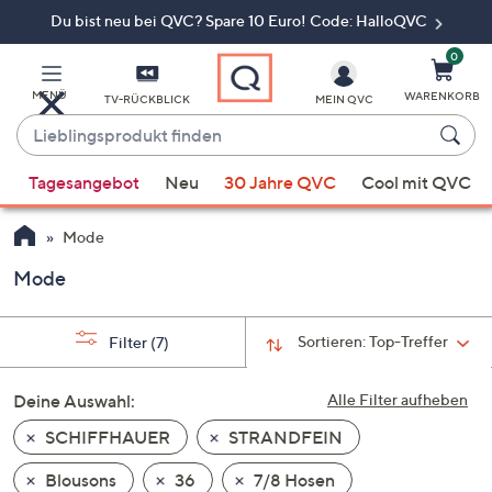
Du bist neu bei QVC? Spare 10 Euro! Code: HalloQVC
Zum
Hauptinhalt
springen
0
MENÜ
WARENKORB
TV-RÜCKBLICK
MEIN QVC
Lieblingsprodukt
finden
Wenn
Tagesangebot
Neu
30 Jahre QVC
Cool mit QVC
Vorschläge
verfügbar
Mode
sind,
verwenden
Mode
Sie
die
Sortieren:
Top-Treffer
Filter
(7)
Pfeiltasten
nach
Deine Auswahl:
Alle Filter aufheben
oben
und
SCHIFFHAUER
STRANDFEIN
nach
Blousons
36
7/8 Hosen
unten