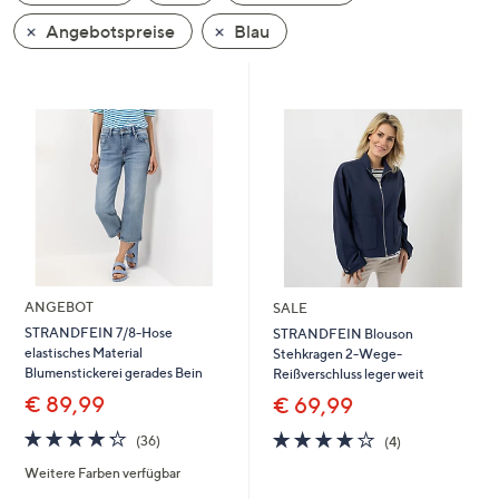
oder
Angebotspreise
Blau
wischen
Sie
auf
Touch-
Geräten
nach
links
bzw.
rechts,
um
ANGEBOT
SALE
diese
STRANDFEIN 7/8-Hose
STRANDFEIN Blouson
anzuzeigen.
elastisches Material
Stehkragen 2-Wege-
Blumenstickerei gerades Bein
Reißverschluss leger weit
€ 89,99
€ 69,99
4.2
36
3.8
4
(36)
(4)
von
Bewertungen
von
Bewertungen
Weitere Farben verfügbar
5
5