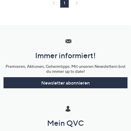
1
Hilfeseiten,
Service
und
Immer informiert!
Unternehmensinformationen
Premieren, Aktionen, Geheimtipps: Mit unseren Newslettern bist
du immer up to date!
Newsletter abonnieren
Mein QVC