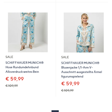
SALE
SALE
SCHIFFHAUER MUNICH®
SCHIFFHAUER MUNICH®
Hose Rundumdehnbund
Blusenjacke 1/1-Arm V-
Alloverdruck weites Bein
Ausschnitt ausgestellte Ärmel
figurumspielend
€ 59,99
€ 59,99
€ 109,99
€ 109,99