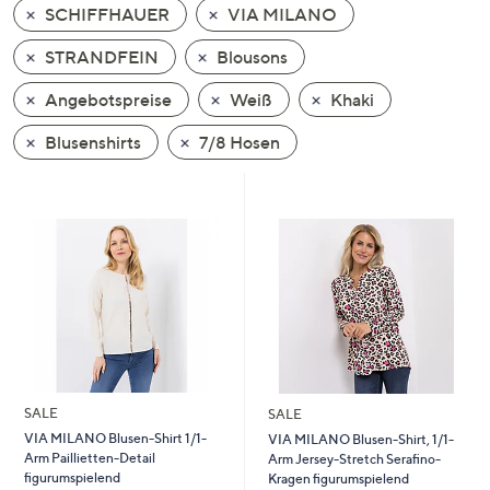
SCHIFFHAUER
VIA MILANO
oder
wischen
STRANDFEIN
Blousons
Sie
auf
Angebotspreise
Weiß
Khaki
Touch-
Blusenshirts
7/8 Hosen
Geräten
nach
links
bzw.
rechts,
um
diese
anzuzeigen.
SALE
SALE
VIA MILANO Blusen-Shirt 1/1-
VIA MILANO Blusen-Shirt, 1/1-
Arm Paillietten-Detail
Arm Jersey-Stretch Serafino-
figurumspielend
Kragen figurumspielend