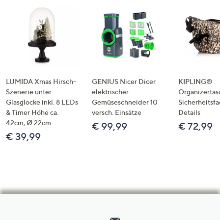
LUMIDA Xmas Hirsch-
GENIUS Nicer Dicer
KIPLING®
Szenerie unter
elektrischer
Organizertas
Glasglocke inkl. 8 LEDs
Gemüseschneider 10
Sicherheitsf
& Timer Höhe ca.
versch. Einsätze
Details
42cm, Ø 22cm
€ 99,99
€ 72,99
€ 39,99
Hilfeseiten,
Service