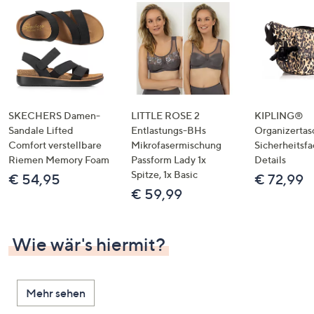
SKECHERS Damen-
LITTLE ROSE 2
KIPLING®
Sandale Lifted
Entlastungs-BHs
Organizertas
Comfort verstellbare
Mikrofasermischung
Sicherheitsf
Riemen Memory Foam
Passform Lady 1x
Details
Spitze, 1x Basic
€ 54,95
€ 72,99
€ 59,99
Wie wär's hiermit?
Mehr sehen