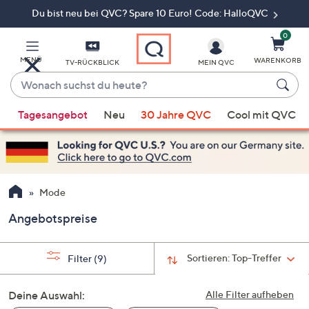
Du bist neu bei QVC? Spare 10 Euro! Code: HalloQVC
Zum
Hauptinhalt
springen
0
MENÜ
WARENKORB
TV-RÜCKBLICK
MEIN QVC
Wonach
suchst
Wenn
du
Tagesangebot
Neu
30 Jahre QVC
Cool mit QVC
Vorschläge
heute?
verfügbar
sind,
verwenden
Sie
Mode
die
Angebotspreise
Pfeiltasten
nach
oben
Sortieren:
Top-Treffer
Filter
(9)
und
nach
Deine Auswahl:
Alle Filter aufheben
unten