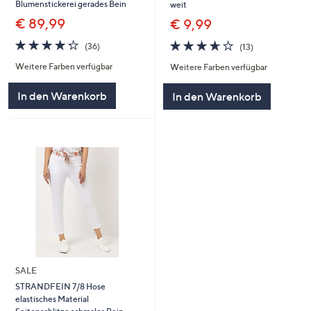
Blumenstickerei gerades Bein
weit
€ 89,99
€ 9,99
4.2
36
3.6
13
(36)
(13)
von
Bewertungen
von
Bewertungen
Weitere Farben verfügbar
Weitere Farben verfügbar
5
5
In den Warenkorb
In den Warenkorb
SALE
STRANDFEIN 7/8 Hose
elastisches Material