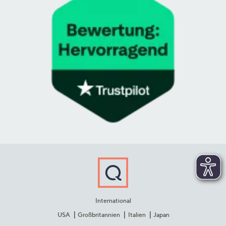
International
USA
Großbritannien
Italien
Japan