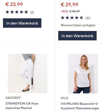
€ 23,99
€ 29,99
5.0
2
-40%
€ 49,99
(2)
von
Bewertungen
4.5
31
(31)
5
von
Bewertungen
In den Warenkorb
Weitere Farben verfügbar
5
In den Warenkorb
ANGEBOT
SALE
STRANDFEIN 7/8-Hose
VIA MILANO Blusenshirt V-
elastisches Material
Ausschnitt Materialmix leger