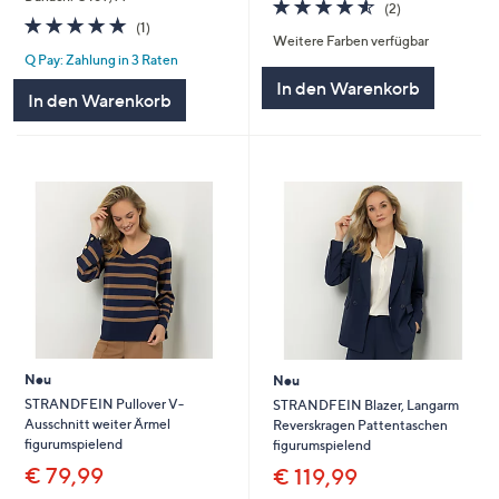
4.5
2
(2)
5.0
1
von
Bewertungen
(1)
Weitere Farben verfügbar
von
Bewertungen
5
Q Pay: Zahlung in 3 Raten
5
In den Warenkorb
In den Warenkorb
Neu
Neu
STRANDFEIN Pullover V-
STRANDFEIN Blazer, Langarm
Ausschnitt weiter Ärmel
Reverskragen Pattentaschen
figurumspielend
figurumspielend
€ 79,99
€ 119,99