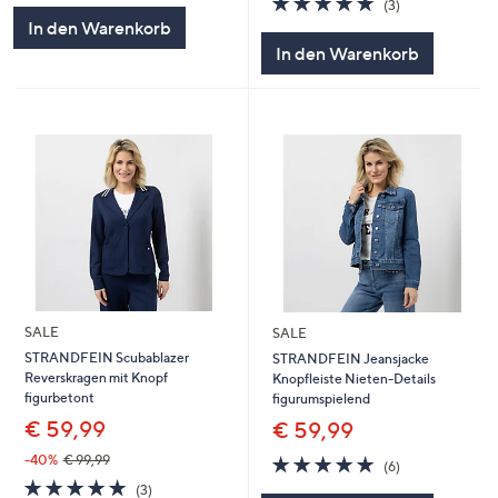
(3)
5
von
Bewertungen
In den Warenkorb
5
In den Warenkorb
SALE
SALE
STRANDFEIN Scubablazer
STRANDFEIN Jeansjacke
Reverskragen mit Knopf
Knopfleiste Nieten-Details
figurbetont
figurumspielend
€ 59,99
€ 59,99
5.0
6
-40%
€ 99,99
(6)
von
Bewertungen
5.0
3
(3)