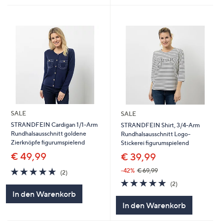
SALE
SALE
STRANDFEIN Cardigan 1/1-Arm
STRANDFEIN Shirt, 3/4-Arm
Rundhalsausschnitt goldene
Rundhalsausschnitt Logo-
Zierknöpfe figurumspielend
Stickerei figurumspielend
€ 49,99
€ 39,99
5.0
2
-42%
€ 69,99
(2)
von
Bewertungen
5.0
2
(2)
5
von
Bewertungen
In den Warenkorb
5
In den Warenkorb