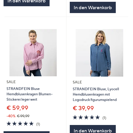
In den Warenkorb
5
In den Warenkorb
SALE
SALE
STRANDFEIN Bluse
STRANDFEIN Bluse, Lyocell
Hemdblusenkragen Blumen-
Hemdblusenkragen mit
Stickerei leger weit
Logodruck figurumspielend
€ 59,99
€ 39,99
5.0
1
-40%
€ 99,99
(1)
von
Bewertungen
5.0
1
(1)
5
von
Bewertungen
In den Warenkorb
5