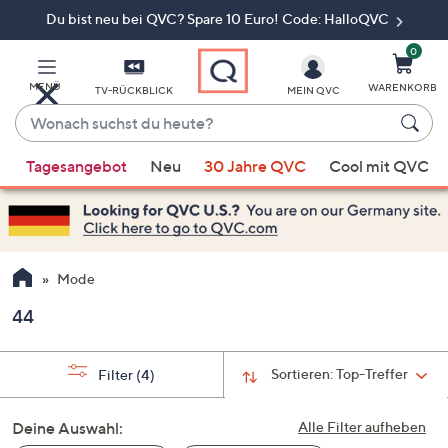
Du bist neu bei QVC? Spare 10 Euro! Code: HalloQVC
Zum
Hauptinhalt
springen
0
MENÜ
WARENKORB
TV-RÜCKBLICK
MEIN QVC
Wonach
suchst
Wenn
du
Tagesangebot
Neu
30 Jahre QVC
Cool mit QVC
Vorschläge
heute?
verfügbar
sind,
verwenden
Sie
Mode
die
44
Pfeiltasten
nach
oben
Sortieren:
Top-Treffer
Filter
(4)
und
nach
Deine Auswahl:
Alle Filter aufheben
unten