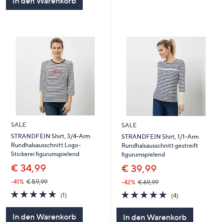
In den Warenkorb
SALE
SALE
STRANDFEIN Shirt, 3/4-Arm
STRANDFEIN Shirt, 1/1-Arm
Rundhalsausschnitt Logo-
Rundhalsausschnitt gestreift
Stickerei figurumspielend
figurumspielend
€ 34,99
€ 39,99
-41%
€ 59,99
-42%
€ 69,99
5.0
1
5.0
4
(1)
(4)
von
Bewertungen
von
Bewertungen
5
5
In den Warenkorb
In den Warenkorb