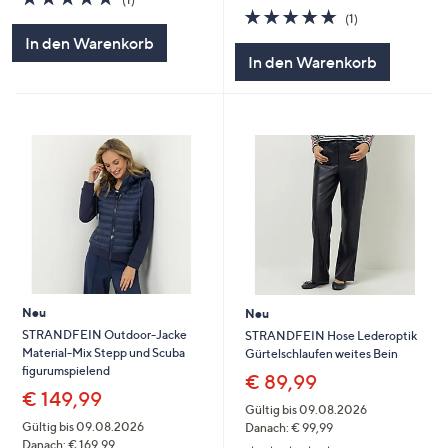
von
Bewertungen
5.0
1
(1)
5
von
Bewertungen
In den Warenkorb
5
In den Warenkorb
Neu
Neu
STRANDFEIN Outdoor-Jacke
STRANDFEIN Hose Lederoptik
Material-Mix Stepp und Scuba
Gürtelschlaufen weites Bein
figurumspielend
€ 89,99
€ 149,99
Gültig bis 09.08.2026
Gültig bis 09.08.2026
Danach: € 99,99
Danach: € 169,99