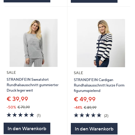
SALE
SALE
STRANDFEIN Sweatshirt
STRANDFEIN Cardigan
Rundhalsausschnitt gummierter
Rundhalsausschnitt kurze Form
Druck leger weit
figurumspielend
€ 39,99
€ 49,99
-50%
€ 79,99
-44%
€ 89,99
5.0
1
5.0
2
(1)
(2)
von
Bewertungen
von
Bewertungen
5
5
In den Warenkorb
In den Warenkorb