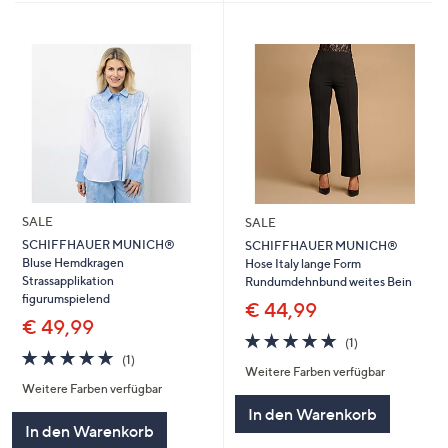
SALE
SALE
SCHIFFHAUER MUNICH®
SCHIFFHAUER MUNICH®
Bluse Hemdkragen
Hose Italy lange Form
Strassapplikation
Rundumdehnbund weites Bein
figurumspielend
€ 44,99
€ 49,99
5.0
1
(1)
5.0
1
von
Bewertungen
(1)
Weitere Farben verfügbar
von
Bewertungen
5
Weitere Farben verfügbar
5
In den Warenkorb
In den Warenkorb