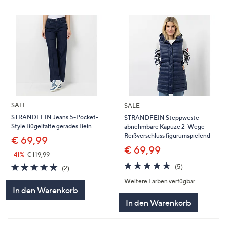
SALE
SALE
STRANDFEIN Jeans 5-Pocket-
STRANDFEIN Steppweste
Style Bügelfalte gerades Bein
abnehmbare Kapuze 2-Wege-
Reißverschluss figurumspielend
€ 69,99
€ 69,99
-41%
€ 119,99
5.0
5
5.0
2
(5)
(2)
von
Bewertungen
von
Bewertungen
Weitere Farben verfügbar
5
5
In den Warenkorb
In den Warenkorb