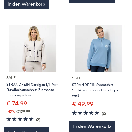
In den Warenkorb
SALE
SALE
STRANDFEIN Cardigan 1/1-Arm
STRANDFEIN Sweatshirt
Rundhalsausschnitt Ziernähte
Stehkragen Logo-Duck leger
figurumspielend
weit
€ 74,99
€ 49,99
5.0
2
-42%
€ 129,99
(2)
von
Bewertungen
5.0
2
(2)
5
von
Bewertungen
In den Warenkorb
5