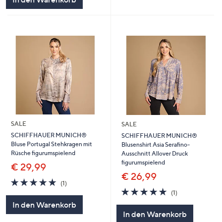
SALE
SALE
SCHIFFHAUER MUNICH®
SCHIFFHAUER MUNICH®
Bluse Portugal Stehkragen mit
Blusenshirt Asia Serafino-
Rüsche figurumspielend
Ausschnitt Allover Druck
figurumspielend
€ 29,99
€ 26,99
5.0
1
(1)
von
Bewertungen
5.0
1
(1)
5
von
Bewertungen
In den Warenkorb
5
In den Warenkorb