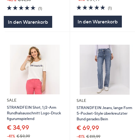
5.0
1
5.0
1
(1)
(1)
von
Bewertungen
von
Bewertungen
5
5
In den Warenkorb
In den Warenkorb
SALE
SALE
STRANDFEIN Shirt, 1/2-Arm
STRANDFEIN Jeans, lange Form
Rundhalsausschnitt Logo-Druck
5-Pocket-Style überkreutzter
figurumspielend
Bund gerades Bein
€ 34,99
€ 69,99
-41%
€ 59,99
-41%
€ 119,99