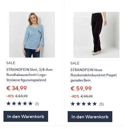
SALE
SALE
STRANDFEIN Shirt, 3/4-Arm
STRANDFEIN Hose
Rundhalsausschnitt Logo-
Rundumdehnbund mit Paspel
Stickerei figurumspielend
gerades Bein
€ 34,99
€ 59,99
-41%
€ 59,99
-40%
€ 99,99
5.0
1
5.0
5
(1)
(5)
von
Bewertungen
von
Bewertungen
5
5
In den Warenkorb
In den Warenkorb