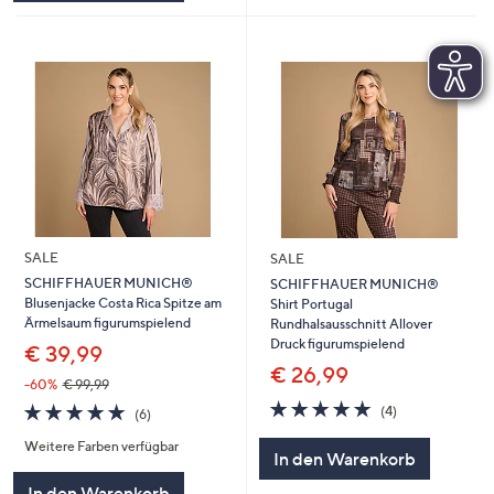
SALE
SALE
SCHIFFHAUER MUNICH®
SCHIFFHAUER MUNICH®
Blusenjacke Costa Rica Spitze am
Shirt Portugal
Ärmelsaum figurumspielend
Rundhalsausschnitt Allover
Druck figurumspielend
€ 39,99
€ 26,99
-60%
€ 99,99
5.0
4
5.0
6
(4)
(6)
von
Bewertungen
von
Bewertungen
5
Weitere Farben verfügbar
5
In den Warenkorb
In den Warenkorb