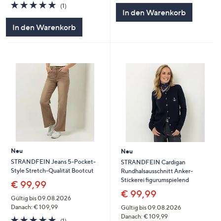
5.0
1
(1)
In den Warenkorb
von
Bewertungen
5
In den Warenkorb
Neu
Neu
STRANDFEIN Jeans 5-Pocket-
STRANDFEIN Cardigan
Style Stretch-Qualität Bootcut
Rundhalsausschnitt Anker-
Stickerei figurumspielend
€ 99,99
€ 99,99
Gültig bis 09.08.2026
Danach: € 109,99
Gültig bis 09.08.2026
Danach: € 109,99
5.0
1
(1)