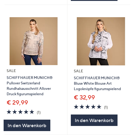
SALE
SALE
SCHIFFHAUER MUNICH®
SCHIFFHAUER MUNICH®
Pullover Switzerland
Bluse White Blouse Art
Rundhalsausschnitt Allover
Logoknöpfe figurumspielend
Druck figurumspielend
€ 32,99
€ 29,99
5.0
1
(1)
5.0
1
von
Bewertungen
(1)
von
Bewertungen
5
In den Warenkorb
5
In den Warenkorb