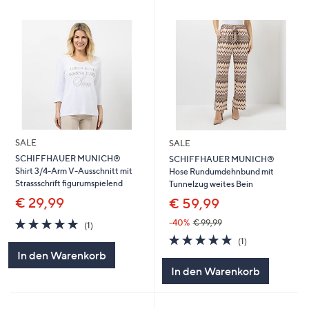
SALE
SALE
SCHIFFHAUER MUNICH®
SCHIFFHAUER MUNICH®
Shirt 3/4-Arm V-Ausschnitt mit
Hose Rundumdehnbund mit
Strassschrift figurumspielend
Tunnelzug weites Bein
€ 29,99
€ 59,99
5.0
1
-40%
€ 99,99
(1)
von
Bewertungen
5.0
1
(1)
5
von
Bewertungen
In den Warenkorb
5
In den Warenkorb