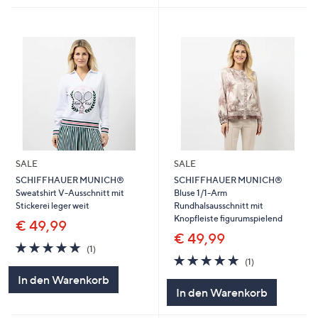
SALE
SALE
SCHIFFHAUER MUNICH®
SCHIFFHAUER MUNICH®
Sweatshirt V-Ausschnitt mit
Bluse 1/1-Arm
Stickerei leger weit
Rundhalsausschnitt mit
Knopfleiste figurumspielend
€ 49,99
€ 49,99
5.0
1
(1)
von
Bewertungen
5.0
1
(1)
5
von
Bewertungen
In den Warenkorb
5
In den Warenkorb