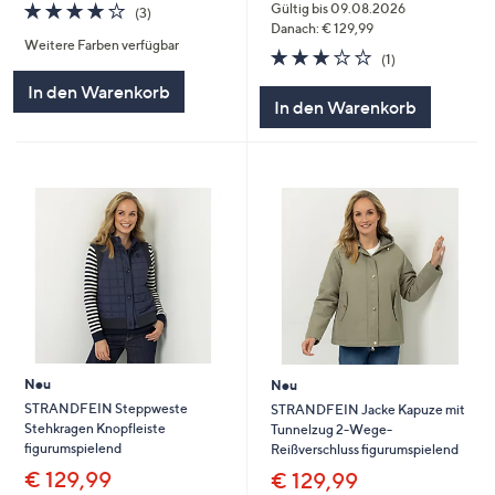
4.0
3
Gültig bis 09.08.2026
(3)
von
Bewertungen
Danach: € 129,99
Weitere Farben verfügbar
5
3.0
1
(1)
von
Bewertungen
In den Warenkorb
5
In den Warenkorb
Neu
Neu
STRANDFEIN Steppweste
STRANDFEIN Jacke Kapuze mit
Stehkragen Knopfleiste
Tunnelzug 2-Wege-
figurumspielend
Reißverschluss figurumspielend
€ 129,99
€ 129,99