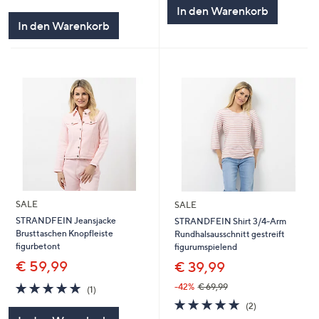
5
von
Bewertungen
In den Warenkorb
5
In den Warenkorb
SALE
SALE
STRANDFEIN Jeansjacke
STRANDFEIN Shirt 3/4-Arm
Brusttaschen Knopfleiste
Rundhalsausschnitt gestreift
figurbetont
figurumspielend
€ 59,99
€ 39,99
5.0
1
-42%
€ 69,99
(1)
von
Bewertungen
5.0
2
(2)
5
von
Bewertungen