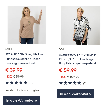
SALE
SALE
STRANDFEIN Shirt, 1/1-Arm
SCHIFFHAUER MUNICH®
Rundhalsausschnitt Flacon-
Bluse 3/4-Arm Hemdkragen
Druck figurumspielend
Knopfleiste figurumspielend
€ 39,99
€ 59,99
-33%
€ 59,99
-45%
€ 109,99
5.0
1
5.0
1
(1)
(1)
von
Bewertungen
von
Bewertungen
Weitere Farben verfügbar
5
5
In den Warenkorb
In den Warenkorb