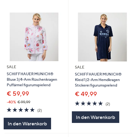
SALE
SALE
SCHIFFHAUER MUNICH®
SCHIFFHAUER MUNICH®
Bluse 3/4-Arm Rüschenkragen
Kleid 1/2-Arm Hemdkragen
Puffärmel figurumspielend
Stickerei figurumspielend
€ 59,99
€ 49,99
5.0
2
-40%
€ 99,99
(2)
von
Bewertungen
5.0
2
(2)
5
von
Bewertungen
In den Warenkorb
5
In den Warenkorb