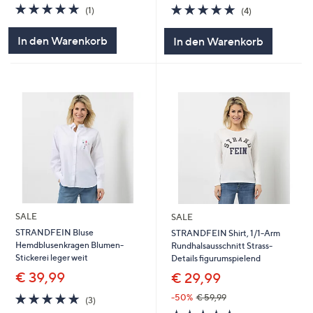
5.0
1
5.0
4
(1)
(4)
von
Bewertungen
von
Bewertungen
5
5
In den Warenkorb
In den Warenkorb
SALE
SALE
STRANDFEIN Bluse
STRANDFEIN Shirt, 1/1-Arm
Hemdblusenkragen Blumen-
Rundhalsausschnitt Strass-
Stickerei leger weit
Details figurumspielend
€ 39,99
€ 29,99
5.0
3
-50%
€ 59,99
(3)
von
Bewertungen
5.0
3