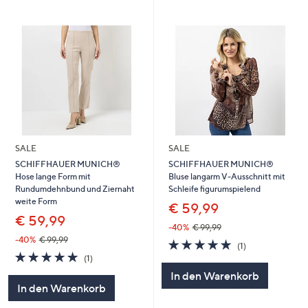
SALE
SALE
SCHIFFHAUER MUNICH®
SCHIFFHAUER MUNICH®
Hose lange Form mit
Bluse langarm V-Ausschnitt mit
Rundumdehnbund und Ziernaht
Schleife figurumspielend
weite Form
€ 59,99
€ 59,99
-40%
€ 99,99
-40%
€ 99,99
5.0
1
(1)
5.0
1
von
Bewertungen
(1)
von
Bewertungen
5
In den Warenkorb
5
In den Warenkorb