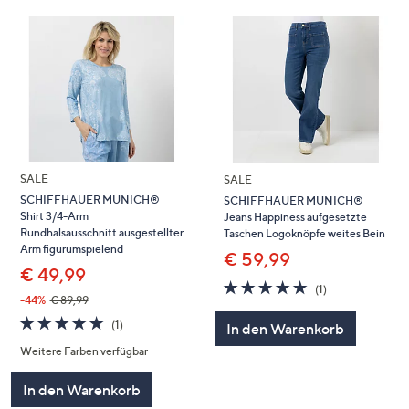
SALE
SALE
SCHIFFHAUER MUNICH®
SCHIFFHAUER MUNICH®
Shirt 3/4-Arm
Jeans Happiness aufgesetzte
Rundhalsausschnitt ausgestellter
Taschen Logoknöpfe weites Bein
Arm figurumspielend
€ 59,99
€ 49,99
5.0
1
(1)
von
Bewertungen
-44%
€ 89,99
5
5.0
1
(1)
In den Warenkorb
von
Bewertungen
Weitere Farben verfügbar
5
In den Warenkorb