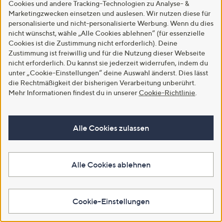
Cookies und andere Tracking-Technologien zu Analyse- &
Marketingzwecken einsetzen und auslesen. Wir nutzen diese für
personalisierte und nicht-personalisierte Werbung. Wenn du dies
nicht wünschst, wähle „Alle Cookies ablehnen“ (für essenzielle
Cookies ist die Zustimmung nicht erforderlich). Deine
Zustimmung ist freiwillig und für die Nutzung dieser Webseite
nicht erforderlich. Du kannst sie jederzeit widerrufen, indem du
unter „Cookie-Einstellungen“ deine Auswahl änderst. Dies lässt
die Rechtmäßigkeit der bisherigen Verarbeitung unberührt.
Mehr Informationen findest du in unserer
Cookie-Richtlinie
.
SALE
SALE
SCHIFFHAUER MUNICH®
STRANDFEIN Shirt, Langarm
Bluse Italy Rundhalsausschnitt
Stehkragen Strassstein-Logo
Allover Druck figurumspielend
figurumspielend
Alle Cookies zulassen
€ 29,99
€ 28,99
5.0
3
5.0
3
(3)
(3)
von
Bewertungen
von
Bewertungen
Alle Cookies ablehnen
5
5
In den Warenkorb
In den Warenkorb
Cookie-Einstellungen