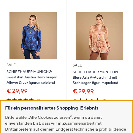
SALE
SALE
SCHIFFHAUER MUNICH®
SCHIFFHAUER MUNICH®
Sweatshirt Austria Hemdkragen
Bluse Asia V-Ausschnitt mit
Allover Druck figurumspielend
Stehkragen figurumspielend
€ 29,99
€ 29,99
5.0
1
5.0
1
(1)
(1)
von
Bewertungen
von
Bewertungen
Für ein personalisiertes Shopping-Erlebnis
5
5
In den Warenkorb
In den Warenkorb
Bitte wähle „Alle Cookies zulassen“, wenn du damit
einverstanden bist, dass wir in Zusammenarbeit mit
Drittanbietern auf deinem Endgerät technische & profilbildende