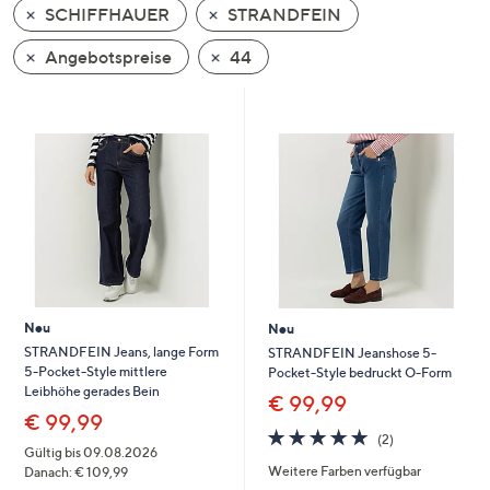
SCHIFFHAUER
STRANDFEIN
oder
wischen
Angebotspreise
44
Sie
auf
Touch-
Geräten
nach
links
bzw.
rechts,
um
diese
Neu
Neu
anzuzeigen.
STRANDFEIN Jeans, lange Form
STRANDFEIN Jeanshose 5-
5-Pocket-Style mittlere
Pocket-Style bedruckt O-Form
Leibhöhe gerades Bein
€ 99,99
€ 99,99
5.0
2
(2)
von
Bewertungen
Gültig bis 09.08.2026
Weitere Farben verfügbar
5
Danach: € 109,99