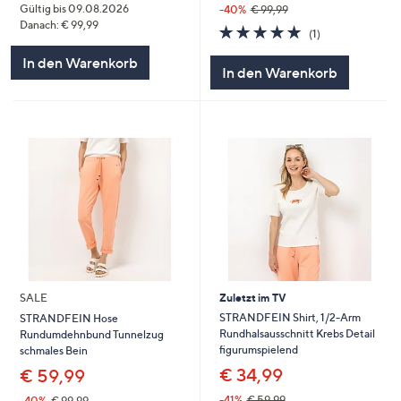
Gültig bis 09.08.2026
-40%
€ 99,99
Danach: € 99,99
5.0
1
(1)
von
Bewertungen
In den Warenkorb
5
In den Warenkorb
SALE
Zuletzt im TV
STRANDFEIN Shirt, 1/2-Arm
STRANDFEIN Hose
Rundhalsausschnitt Krebs Detail
Rundumdehnbund Tunnelzug
figurumspielend
schmales Bein
€ 34,99
€ 59,99
-41%
€ 59,99
-40%
€ 99,99