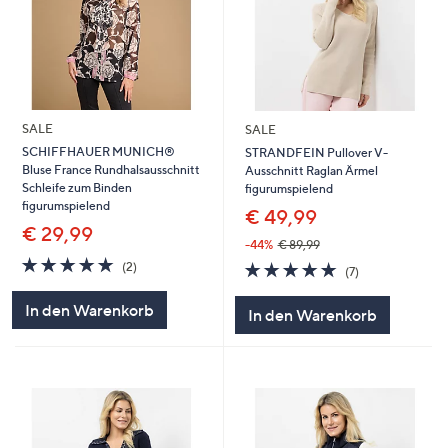
SALE
SALE
SCHIFFHAUER MUNICH®
STRANDFEIN Pullover V-
Bluse France Rundhalsausschnitt
Ausschnitt Raglan Ärmel
Schleife zum Binden
figurumspielend
figurumspielend
€ 49,99
€ 29,99
-44%
€ 89,99
5.0
2
4.9
7
(2)
(7)
von
Bewertungen
von
Bewertungen
5
5
In den Warenkorb
In den Warenkorb