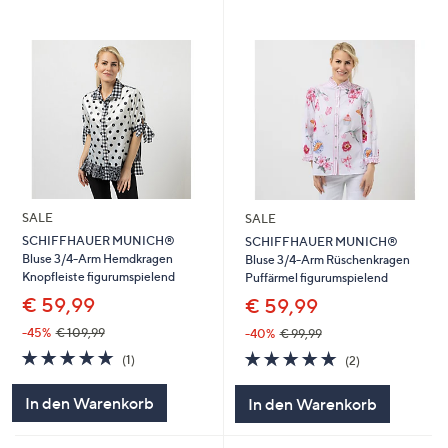
SALE
SALE
SCHIFFHAUER MUNICH®
SCHIFFHAUER MUNICH®
Bluse 3/4-Arm Hemdkragen
Bluse 3/4-Arm Rüschenkragen
Knopfleiste figurumspielend
Puffärmel figurumspielend
€ 59,99
€ 59,99
-45%
€ 109,99
-40%
€ 99,99
5.0
1
5.0
2
(1)
(2)
von
Bewertungen
von
Bewertungen
5
5
In den Warenkorb
In den Warenkorb