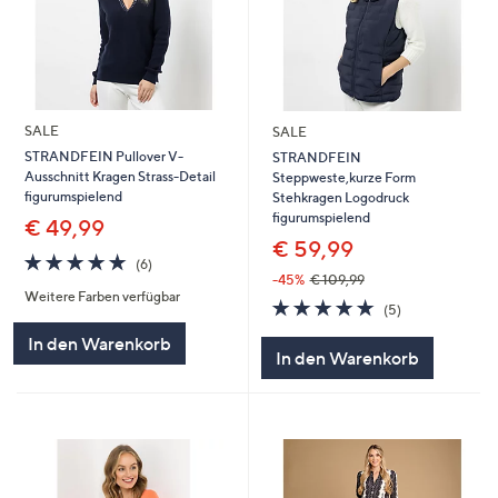
SALE
SALE
STRANDFEIN Pullover V-
STRANDFEIN
Ausschnitt Kragen Strass-Detail
Steppweste,kurze Form
figurumspielend
Stehkragen Logodruck
figurumspielend
€ 49,99
€ 59,99
4.8
6
(6)
von
Bewertungen
-45%
€ 109,99
Weitere Farben verfügbar
5
4.8
5
(5)
von
Bewertungen
In den Warenkorb
5
In den Warenkorb