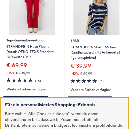
Top-Kundenbewertung
SALE
STRANDFEIN Hose Flecht-
STRANDFEIN Shirt, 1/2-Arm
Details OEKO-TEX®Standard
Rundhalsausschnitt Ankerdetail
100 weites Bein
figurumspielend
€ 69,99
€ 39,99
-36%
€ 109,99
-42%
€ 69,99
4.6
16
4.5
4
(16)
(4)
von
Bewertungen
von
Bewertungen
Weitere Farben verfügbar
5
Weitere Farben verfügbar
5
In den Warenkorb
In den Warenkorb
Für ein personalisiertes Shopping-Erlebnis
Bitte wähle „Alle Cookies zulassen“, wenn du damit
einverstanden bist, dass wir in Zusammenarbeit mit
Drittanbietern auf deinem Endgerät technische & profilbildende