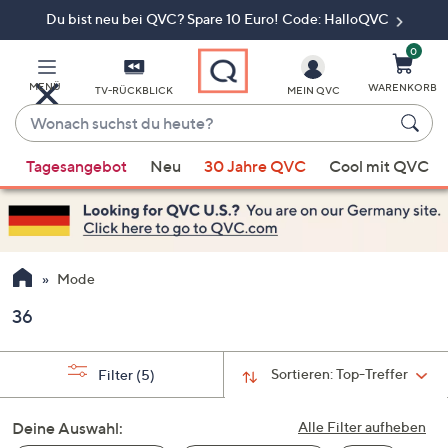
Du bist neu bei QVC? Spare 10 Euro! Code: HalloQVC
Zum
Hauptinhalt
springen
0
MENÜ
WARENKORB
TV-RÜCKBLICK
MEIN QVC
Wonach
suchst
Wenn
du
Tagesangebot
Neu
30 Jahre QVC
Cool mit QVC
Vorschläge
heute?
verfügbar
sind,
verwenden
Sie
Mode
die
36
Pfeiltasten
nach
oben
Sortieren:
Top-Treffer
Filter
(5)
und
nach
Deine Auswahl:
Alle Filter aufheben
unten