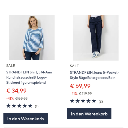
SALE
SALE
STRANDFEIN Shirt, 3/4-Arm
STRANDFEIN Jeans 5-Pocket-
Rundhalsausschnitt Logo-
Style Bügelfalte gerades Bein
Stickerei figurumspielend
€ 69,99
€ 34,99
-41%
€ 119,99
-41%
€ 59,99
5.0
2
(2)
5.0
1
von
Bewertungen
(1)
von
Bewertungen
5
In den Warenkorb
5
In den Warenkorb