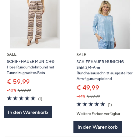
SALE
SALE
SCHIFFHAUER MUNICH®
SCHIFFHAUER MUNICH®
Hose Rundumdehnbund mit
Shirt 3/4-Arm
Tunnelzug weites Bein
Rundhalsausschnitt ausgestellter
Arm figurumspielend
€ 59,99
€ 49,99
-40%
€ 99,99
-44%
€ 89,99
5.0
1
(1)
von
Bewertungen
5.0
1
(1)
5
von
Bewertungen
In den Warenkorb
Weitere Farben verfügbar
5
In den Warenkorb