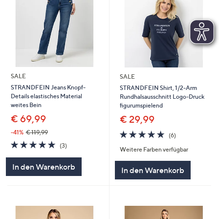
SALE
SALE
STRANDFEIN Jeans Knopf-
STRANDFEIN Shirt, 1/2-Arm
Details elastisches Material
Rundhalsausschnitt Logo-Druck
weites Bein
figurumspielend
€ 69,99
€ 29,99
4.7
6
-41%
€ 119,99
(6)
von
Bewertungen
4.7
3
(3)
Weitere Farben verfügbar
5
von
Bewertungen
5
In den Warenkorb
In den Warenkorb