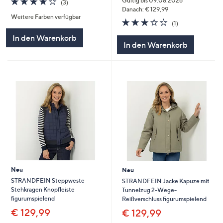
Gültig bis 09.08.2026
(3)
von
Bewertungen
Danach: € 129,99
Weitere Farben verfügbar
5
3.0
1
(1)
von
Bewertungen
In den Warenkorb
5
In den Warenkorb
Neu
Neu
STRANDFEIN Steppweste
STRANDFEIN Jacke Kapuze mit
Stehkragen Knopfleiste
Tunnelzug 2-Wege-
figurumspielend
Reißverschluss figurumspielend
€ 129,99
€ 129,99