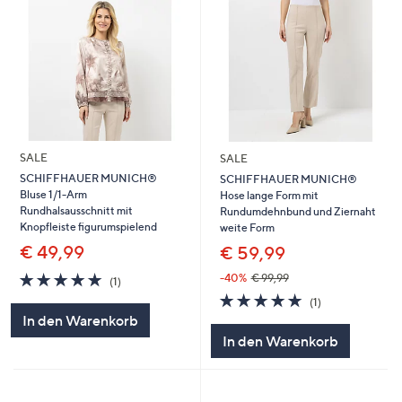
SALE
SALE
SCHIFFHAUER MUNICH®
SCHIFFHAUER MUNICH®
Bluse 1/1-Arm
Hose lange Form mit
Rundhalsausschnitt mit
Rundumdehnbund und Ziernaht
Knopfleiste figurumspielend
weite Form
€ 49,99
€ 59,99
5.0
1
-40%
€ 99,99
(1)
von
Bewertungen
5.0
1
(1)
5
von
Bewertungen
In den Warenkorb
5
In den Warenkorb