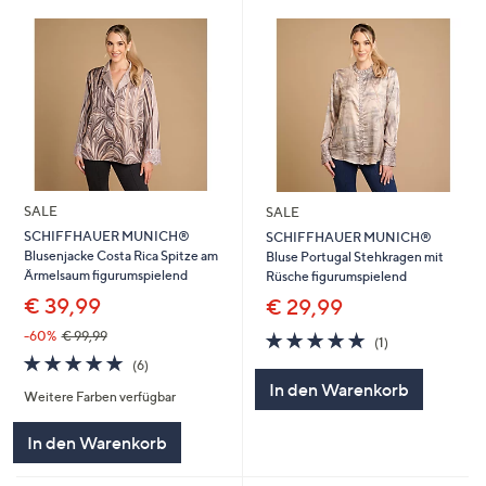
SALE
SALE
SCHIFFHAUER MUNICH®
SCHIFFHAUER MUNICH®
Blusenjacke Costa Rica Spitze am
Bluse Portugal Stehkragen mit
Ärmelsaum figurumspielend
Rüsche figurumspielend
€ 39,99
€ 29,99
5.0
1
-60%
€ 99,99
(1)
von
Bewertungen
5.0
6
(6)
5
von
Bewertungen
In den Warenkorb
Weitere Farben verfügbar
5
In den Warenkorb