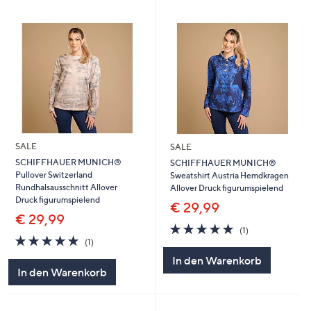
SALE
SALE
SCHIFFHAUER MUNICH®
SCHIFFHAUER MUNICH®
Pullover Switzerland
Sweatshirt Austria Hemdkragen
Rundhalsausschnitt Allover
Allover Druck figurumspielend
Druck figurumspielend
€ 29,99
€ 29,99
5.0
1
(1)
5.0
1
von
Bewertungen
(1)
von
Bewertungen
5
In den Warenkorb
5
In den Warenkorb