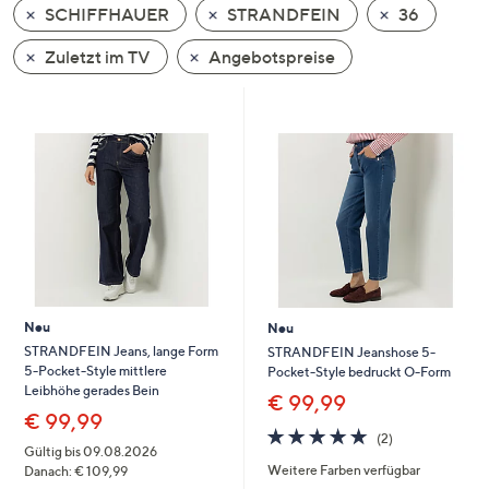
SCHIFFHAUER
STRANDFEIN
36
oder
wischen
Zuletzt im TV
Angebotspreise
Sie
auf
Touch-
Geräten
nach
links
bzw.
rechts,
um
diese
Neu
Neu
anzuzeigen.
STRANDFEIN Jeans, lange Form
STRANDFEIN Jeanshose 5-
5-Pocket-Style mittlere
Pocket-Style bedruckt O-Form
Leibhöhe gerades Bein
€ 99,99
€ 99,99
5.0
2
(2)
von
Bewertungen
Gültig bis 09.08.2026
Weitere Farben verfügbar
5
Danach: € 109,99