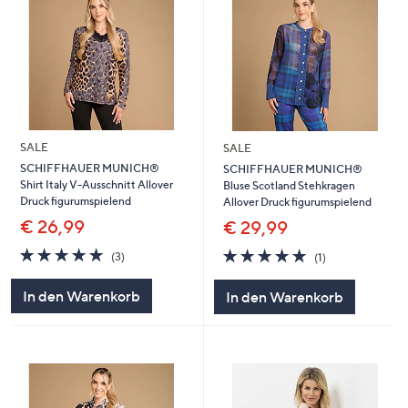
SALE
SALE
SCHIFFHAUER MUNICH®
SCHIFFHAUER MUNICH®
Shirt Italy V-Ausschnitt Allover
Bluse Scotland Stehkragen
Druck figurumspielend
Allover Druck figurumspielend
€ 26,99
€ 29,99
5.0
3
5.0
1
(3)
(1)
von
Bewertungen
von
Bewertungen
5
5
In den Warenkorb
In den Warenkorb