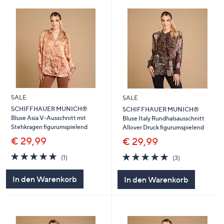
SALE
SALE
SCHIFFHAUER MUNICH®
SCHIFFHAUER MUNICH®
Bluse Asia V-Ausschnitt mit
Bluse Italy Rundhalsausschnitt
Stehkragen figurumspielend
Allover Druck figurumspielend
€ 29,99
€ 29,99
5.0
1
5.0
3
(1)
(3)
von
Bewertungen
von
Bewertungen
5
5
In den Warenkorb
In den Warenkorb