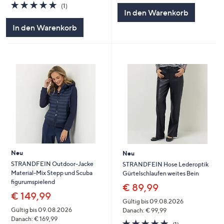
5.0
1
(1)
In den Warenkorb
von
Bewertungen
5
In den Warenkorb
Neu
Neu
STRANDFEIN Outdoor-Jacke
STRANDFEIN Hose Lederoptik
Material-Mix Stepp und Scuba
Gürtelschlaufen weites Bein
figurumspielend
€ 89,99
€ 149,99
Gültig bis 09.08.2026
Gültig bis 09.08.2026
Danach: € 99,99
Danach: € 169,99
5.0
1