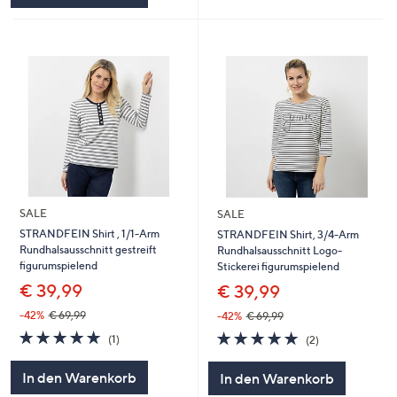
SALE
SALE
STRANDFEIN Shirt , 1/1-Arm
STRANDFEIN Shirt, 3/4-Arm
Rundhalsausschnitt gestreift
Rundhalsausschnitt Logo-
figurumspielend
Stickerei figurumspielend
€ 39,99
€ 39,99
-42%
€ 69,99
-42%
€ 69,99
5.0
1
5.0
2
(1)
(2)
von
Bewertungen
von
Bewertungen
5
5
In den Warenkorb
In den Warenkorb