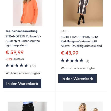
Top-Kundenbewertung
SALE
STRANDFEIN Pullover V-
SCHIFFHAUER MUNICH®
Ausschnitt Seitenschlitze
Kleid langarm V-Ausschnitt
figurumspielend
Allover-Druck figurumspielend
€ 59,99
€ 43,99
-33%
€ 89,99
4.8
4
(4)
von
Bewertungen
4.8
10
(10)
Weitere Farben verfügbar
5
von
Bewertungen
Weitere Farben verfügbar
5
In den Warenkorb
In den Warenkorb