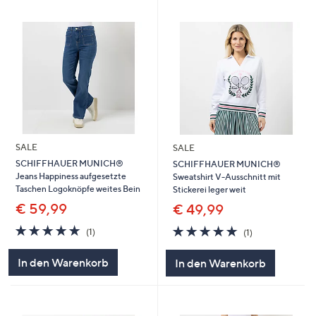
SALE
SALE
SCHIFFHAUER MUNICH®
SCHIFFHAUER MUNICH®
Jeans Happiness aufgesetzte
Sweatshirt V-Ausschnitt mit
Taschen Logoknöpfe weites Bein
Stickerei leger weit
€ 59,99
€ 49,99
5.0
1
5.0
1
(1)
(1)
von
Bewertungen
von
Bewertungen
5
5
In den Warenkorb
In den Warenkorb