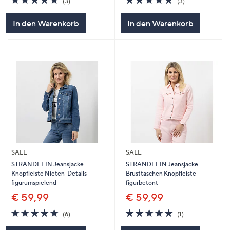
(3)
(3)
von
Bewertungen
von
Bewertungen
5
5
In den Warenkorb
In den Warenkorb
SALE
SALE
STRANDFEIN Jeansjacke
STRANDFEIN Jeansjacke
Knopfleiste Nieten-Details
Brusttaschen Knopfleiste
figurumspielend
figurbetont
€ 59,99
€ 59,99
5.0
6
5.0
1
(6)
(1)
von
Bewertungen
von
Bewertungen
5
5