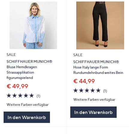
SALE
SALE
SCHIFFHAUER MUNICH®
SCHIFFHAUER MUNICH®
Bluse Hemdkragen
Hose Italy lange Form
Strassapplikation
Rundumdehnbund weites Bein
figurumspielend
€ 44,99
€ 49,99
5.0
1
(1)
5.0
1
von
Bewertungen
(1)
Weitere Farben verfügbar
von
Bewertungen
5
Weitere Farben verfügbar
5
In den Warenkorb
In den Warenkorb