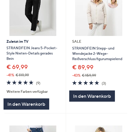
Zuletzt im TV
SALE
STRANDFEIN Jeans 5-Pocket-
STRANDFEIN Stepp- und
Style Nieten-Details gerades
Wendejacke 2-Wege-
Bein
Reißverschluss figurumspielend
€ 69,99
€ 89,99
-41%
€ 119,99
-43%
€ 159,99
4.7
9
4.7
3
(9)
(3)
von
Bewertungen
von
Bewertungen
Weitere Farben verfügbar
5
5
In den Warenkorb
In den Warenkorb