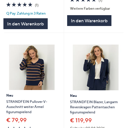
(1)
5.0
1
von
Bewertungen
(1)
Weitere Farben verfügbar
von
Bewertungen
5
Q Pay: Zahlung in 3 Raten
5
In den Warenkorb
In den Warenkorb
Neu
Neu
STRANDFEIN Pullover V-
STRANDFEIN Blazer, Langarm
Ausschnitt weiter Ärmel
Reverskragen Pattentaschen
figurumspielend
figurumspielend
€ 79,99
€ 119,99
4.0
3