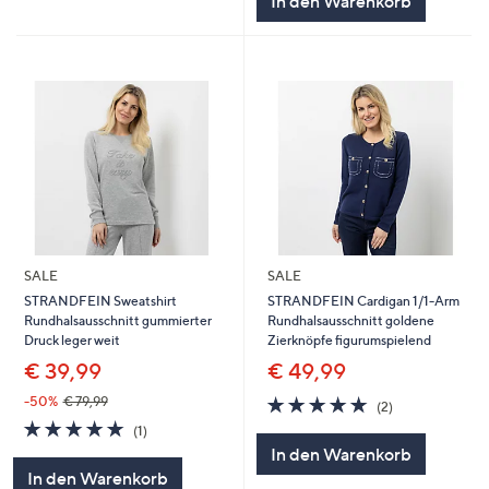
In den Warenkorb
SALE
SALE
STRANDFEIN Sweatshirt
STRANDFEIN Cardigan 1/1-Arm
Rundhalsausschnitt gummierter
Rundhalsausschnitt goldene
Druck leger weit
Zierknöpfe figurumspielend
€ 39,99
€ 49,99
5.0
2
-50%
€ 79,99
(2)
von
Bewertungen
5.0
1
(1)
5
von
Bewertungen
In den Warenkorb
5
In den Warenkorb