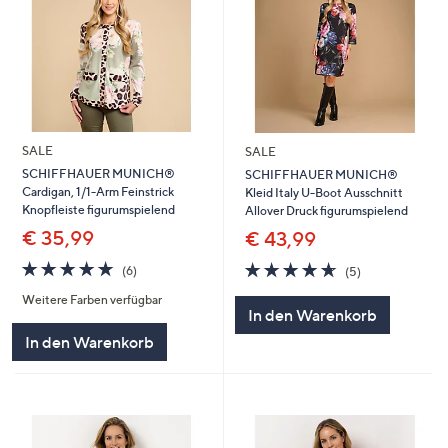
SALE
SALE
SCHIFFHAUER MUNICH®
SCHIFFHAUER MUNICH®
Cardigan, 1/1-Arm Feinstrick
Kleid Italy U-Boot Ausschnitt
Knopfleiste figurumspielend
Allover Druck figurumspielend
€ 35,99
€ 43,99
4.7
6
4.6
5
(6)
(5)
von
Bewertungen
von
Bewertungen
Weitere Farben verfügbar
5
5
In den Warenkorb
In den Warenkorb