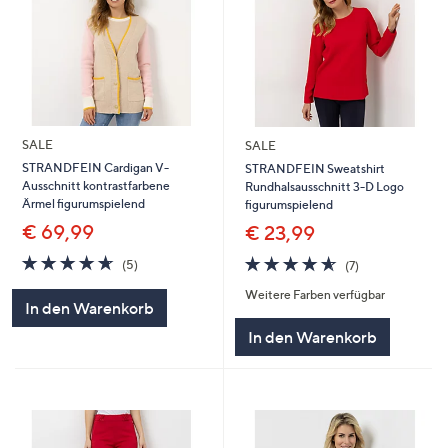
SALE
SALE
STRANDFEIN Cardigan V-
STRANDFEIN Sweatshirt
Ausschnitt kontrastfarbene
Rundhalsausschnitt 3-D Logo
Ärmel figurumspielend
figurumspielend
€ 69,99
€ 23,99
4.6
5
4.6
7
(5)
(7)
von
Bewertungen
von
Bewertungen
Weitere Farben verfügbar
5
5
In den Warenkorb
In den Warenkorb