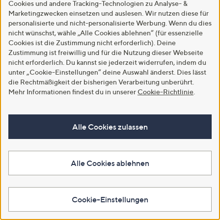
Cookies und andere Tracking-Technologien zu Analyse- &
Marketingzwecken einsetzen und auslesen. Wir nutzen diese für
personalisierte und nicht-personalisierte Werbung. Wenn du dies
nicht wünschst, wähle „Alle Cookies ablehnen“ (für essenzielle
Cookies ist die Zustimmung nicht erforderlich). Deine
Zustimmung ist freiwillig und für die Nutzung dieser Webseite
nicht erforderlich. Du kannst sie jederzeit widerrufen, indem du
unter „Cookie-Einstellungen“ deine Auswahl änderst. Dies lässt
SALE
SALE
die Rechtmäßigkeit der bisherigen Verarbeitung unberührt.
STRANDFEIN Sweatshirt
STRANDFEIN Pullover V-
Mehr Informationen findest du in unserer
Cookie-Richtlinie
.
Rundhalsausschnitt Druck vorne
Ausschnitt Polo-Kragen
leger weit
figurumspielend
€ 39,99
€ 39,99
Alle Cookies zulassen
4.5
2
4.5
2
(2)
(2)
von
Bewertungen
von
Bewertungen
Weitere Farben verfügbar
5
5
In den Warenkorb
Alle Cookies ablehnen
In den Warenkorb
Cookie-Einstellungen