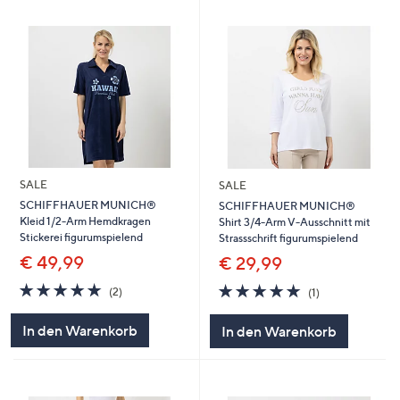
SALE
SALE
SCHIFFHAUER MUNICH®
SCHIFFHAUER MUNICH®
Kleid 1/2-Arm Hemdkragen
Shirt 3/4-Arm V-Ausschnitt mit
Stickerei figurumspielend
Strassschrift figurumspielend
€ 49,99
€ 29,99
5.0
2
5.0
1
(2)
(1)
von
Bewertungen
von
Bewertungen
5
5
In den Warenkorb
In den Warenkorb