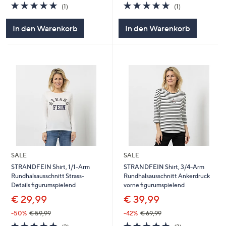
5.0
1
5.0
1
(1)
(1)
von
Bewertungen
von
Bewertungen
5
5
In den Warenkorb
In den Warenkorb
SALE
SALE
STRANDFEIN Shirt, 1/1-Arm
STRANDFEIN Shirt, 3/4-Arm
Rundhalsausschnitt Strass-
Rundhalsausschnitt Ankerdruck
Details figurumspielend
vorne figurumspielend
€ 29,99
€ 39,99
-50%
€ 59,99
-42%
€ 69,99
5.0
3
5.0
3