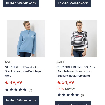
In den Warenkorb
In den Warenkorb
SALE
SALE
STRANDFEIN Sweatshirt
STRANDFEIN Shirt, 3/4-Arm
Stehkragen Logo-Duck leger
Rundhalsausschnitt Logo-
weit
Stickerei figurumspielend
€ 49,99
€ 34,99
5.0
2
-41%
€ 59,99
(2)
von
Bewertungen
5.0
1
(1)
5
von
Bewertungen
In den Warenkorb
5