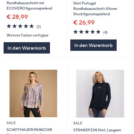
Rundhalsausschnitt mit
Shirt Portugal
ECOVERO figurumspielend
Rundhalsausschnitt Allover
Druck figurumspielend
€ 28,99
€ 26,99
5.0
2
(2)
von
Bewertungen
5.0
4
(4)
Weitere Farben verfügbar
5
von
Bewertungen
5
In den Warenkorb
In den Warenkorb
SALE
SALE
SCHIFFHAUER MUNICH®
STRANDFEIN Shirt, Langarm