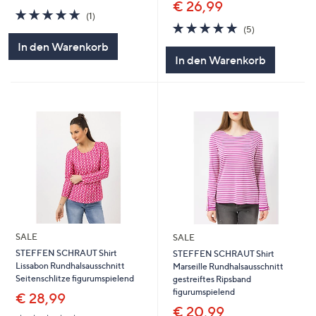
€ 26,99
5.0
1
(1)
von
Bewertungen
5.0
5
(5)
5
von
Bewertungen
In den Warenkorb
5
In den Warenkorb
SALE
SALE
STEFFEN SCHRAUT Shirt
STEFFEN SCHRAUT Shirt
Lissabon Rundhalsausschnitt
Marseille Rundhalsausschnitt
Seitenschlitze figurumspielend
gestreiftes Ripsband
figurumspielend
€ 28,99
€ 20,99