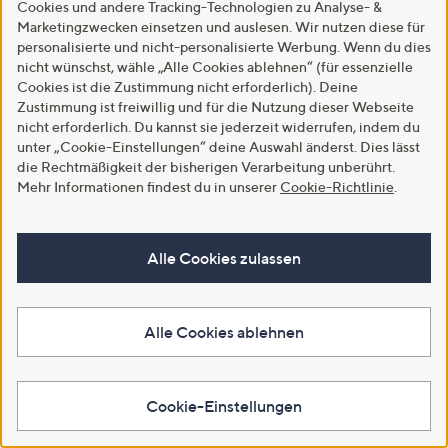
5.0
2
5.0
1
Cookies und andere Tracking-Technologien zu Analyse- &
(2)
(1)
von
Bewertungen
von
Bewertungen
Marketingzwecken einsetzen und auslesen. Wir nutzen diese für
Weitere Farben verfügbar
5
5
personalisierte und nicht-personalisierte Werbung. Wenn du dies
In den Warenkorb
nicht wünschst, wähle „Alle Cookies ablehnen“ (für essenzielle
In den Warenkorb
Cookies ist die Zustimmung nicht erforderlich). Deine
Zustimmung ist freiwillig und für die Nutzung dieser Webseite
nicht erforderlich. Du kannst sie jederzeit widerrufen, indem du
unter „Cookie-Einstellungen“ deine Auswahl änderst. Dies lässt
die Rechtmäßigkeit der bisherigen Verarbeitung unberührt.
Mehr Informationen findest du in unserer
Cookie-Richtlinie
.
Alle Cookies zulassen
SALE
Alle Cookies ablehnen
SALE
DENIM & CO. Shirt
MEN'S TOUCH Shirt, 1/1-Arm
Rundhalsausschnitt bedruckt
Mikrofaser Stehkragen
leger weit
Reißverschluss
Cookie-Einstellungen
€ 23,99
€ 5,99
5.0
4
-80%
€ 29,99