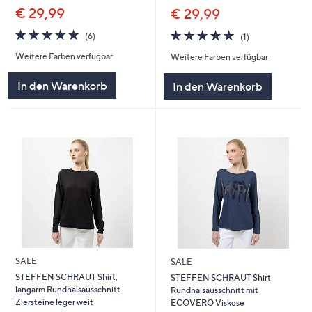
€ 29,99
€ 29,99
5.0
6
5.0
1
(6)
(1)
von
Bewertungen
von
Bewertungen
Weitere Farben verfügbar
Weitere Farben verfügbar
5
5
In den Warenkorb
In den Warenkorb
SALE
SALE
STEFFEN SCHRAUT Shirt,
STEFFEN SCHRAUT Shirt
langarm Rundhalsausschnitt
Rundhalsausschnitt mit
Ziersteine leger weit
ECOVERO Viskose