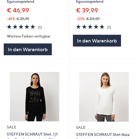
figurumspielend
figurumspielend
€ 46,99
€ 39,99
-41%
€ 79,99
-33%
€ 59,99
5.0
1
5.0
1
(1)
(1)
von
Bewertungen
von
Bewertungen
Weitere Farben verfügbar
5
5
In den Warenkorb
In den Warenkorb
SALE
SALE
STEFFEN SCHRAUT Shirt, 1/1
STEFFEN SCHRAUT Shirt Ibiza