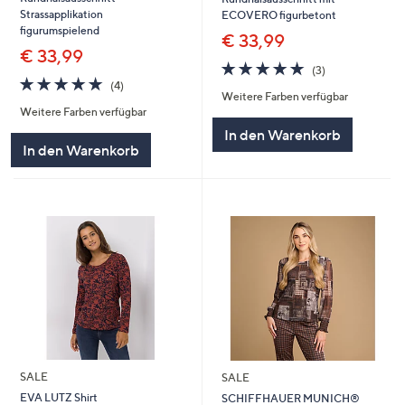
Strassapplikation
ECOVERO figurbetont
figurumspielend
€ 33,99
€ 33,99
5.0
3
(3)
5.0
4
von
Bewertungen
(4)
Weitere Farben verfügbar
von
Bewertungen
5
Weitere Farben verfügbar
5
In den Warenkorb
In den Warenkorb
SALE
SALE
EVA LUTZ Shirt
SCHIFFHAUER MUNICH®