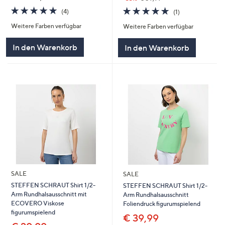
5.0
4
5.0
1
(4)
(1)
von
Bewertungen
von
Bewertungen
Weitere Farben verfügbar
Weitere Farben verfügbar
5
5
In den Warenkorb
In den Warenkorb
SALE
SALE
STEFFEN SCHRAUT Shirt 1/2-
STEFFEN SCHRAUT Shirt 1/2-
Arm Rundhalsausschnitt mit
Arm Rundhalsausschnitt
ECOVERO Viskose
Foliendruck figurumspielend
figurumspielend
€ 39,99