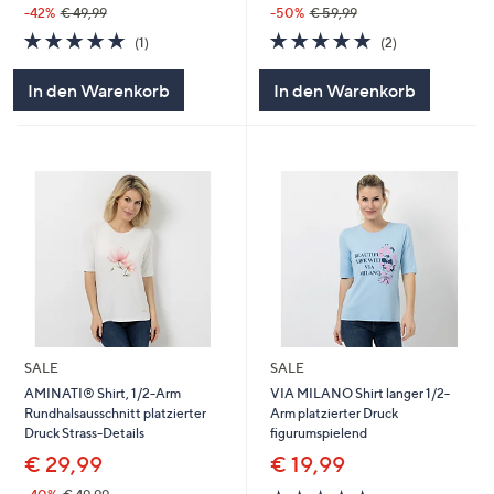
-50%
€ 59,99
-42%
€ 49,99
5.0
2
5.0
1
(2)
(1)
von
Bewertungen
von
Bewertungen
5
5
In den Warenkorb
In den Warenkorb
SALE
SALE
AMINATI® Shirt, 1/2-Arm
VIA MILANO Shirt langer 1/2-
Rundhalsausschnitt platzierter
Arm platzierter Druck
Druck Strass-Details
figurumspielend
€ 29,99
€ 19,99
5.0
1