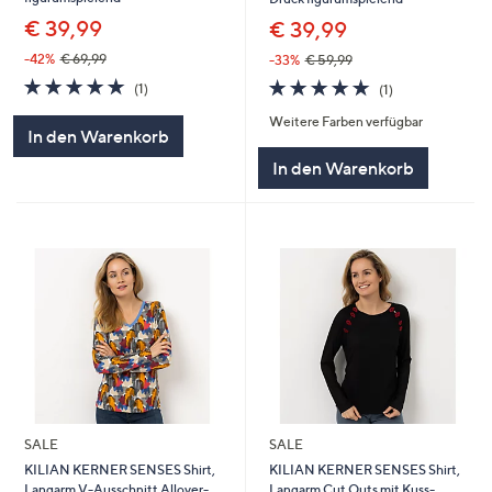
€ 39,99
€ 39,99
-42%
€ 69,99
-33%
€ 59,99
5.0
1
5.0
1
(1)
(1)
von
Bewertungen
von
Bewertungen
Weitere Farben verfügbar
5
5
In den Warenkorb
In den Warenkorb
SALE
SALE
KILIAN KERNER SENSES Shirt,
KILIAN KERNER SENSES Shirt,
Langarm V-Ausschnitt Allover-
Langarm Cut Outs mit Kuss-