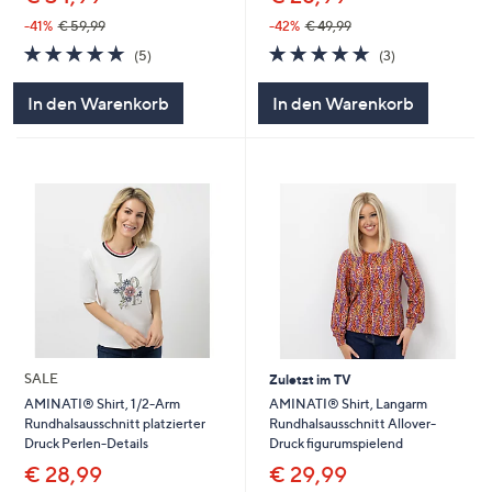
-42%
€ 49,99
-41%
€ 59,99
5.0
3
5.0
5
(3)
(5)
von
Bewertungen
von
Bewertungen
5
5
In den Warenkorb
In den Warenkorb
SALE
Zuletzt im TV
AMINATI® Shirt, Langarm
AMINATI® Shirt, 1/2-Arm
Rundhalsausschnitt Allover-
Rundhalsausschnitt platzierter
Druck figurumspielend
Druck Perlen-Details
€ 29,99
€ 28,99