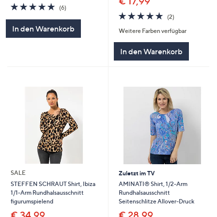
€ 17,99
5.0
6
(6)
von
Bewertungen
5.0
2
(2)
5
von
Bewertungen
In den Warenkorb
Weitere Farben verfügbar
5
In den Warenkorb
SALE
Zuletzt im TV
AMINATI® Shirt, 1/2-Arm
STEFFEN SCHRAUT Shirt, Ibiza
Rundhalsausschnitt
1/1-Arm Rundhalsausschnitt
Seitenschlitze Allover-Druck
figurumspielend
€ 28,99
€ 34,99