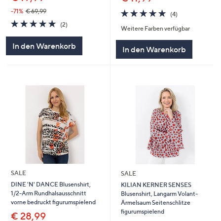
5.0
4
-71%
€ 69,99
(4)
von
Bewertungen
5.0
2
(2)
Weitere Farben verfügbar
5
von
Bewertungen
5
In den Warenkorb
In den Warenkorb
SALE
SALE
DINE 'N' DANCE Blusenshirt,
KILIAN KERNER SENSES
1/2-Arm Rundhalsausschnitt
Blusenshirt, Langarm Volant-
vorne bedruckt figurumspielend
Ärmelsaum Seitenschlitze
figurumspielend
€ 28,99