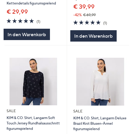
Kettendetails figurumspielend
€ 39,99
€ 29,99
-42%
€ 69,99
5.0
1
5.0
1
(1)
(1)
von
Bewertungen
von
Bewertungen
5
5
In den Warenkorb
In den Warenkorb
SALE
SALE
KIM & CO. Shirt, Langarm Soft
KIM & CO. Shirt, Langarm Deluxe
Touch Jersey Rundhalsausschnitt
Brazil Knit Blusen-Ärmel
figurumspielend
figurumspielend