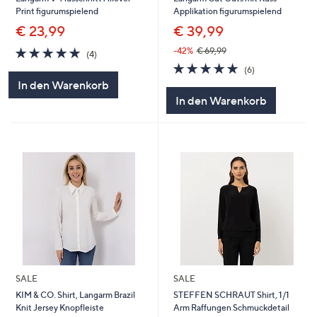
Print figurumspielend
Applikation figurumspielend
€ 23,99
€ 39,99
5.0
4
-42%
€ 69,99
(4)
von
Bewertungen
5.0
6
(6)
5
von
Bewertungen
In den Warenkorb
5
In den Warenkorb
SALE
SALE
KIM & CO. Shirt, Langarm Brazil
STEFFEN SCHRAUT Shirt, 1/1
Knit Jersey Knopfleiste
Arm Raffungen Schmuckdetail