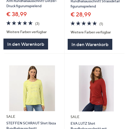
Arm Rundhalsausschnitt Glitzer-
Rundhalsausschnitt Strassdetail
Druck figurumspielend
figurumspielend
€ 38,99
€ 28,99
5.0
3
5.0
1
(3)
(1)
von
Bewertungen
von
Bewertungen
Weitere Farben verfügbar
Weitere Farben verfügbar
5
5
In den Warenkorb
In den Warenkorb
SALE
SALE
STEFFEN SCHRAUT Shirt Ibiza
EVA LUTZ Shirt
Rundhalsausschnitt
Rundhalsausschnitt mit