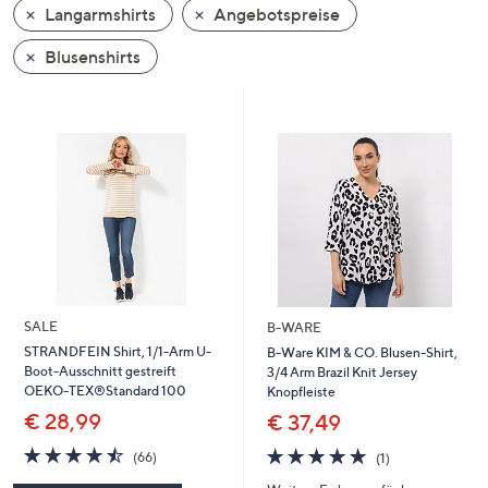
Langarmshirts
Angebotspreise
oder
wischen
Blusenshirts
Sie
auf
Touch-
Geräten
nach
links
bzw.
rechts,
um
diese
SALE
B-WARE
anzuzeigen.
STRANDFEIN Shirt, 1/1-Arm U-
B-Ware KIM & CO. Blusen-Shirt,
Boot-Ausschnitt gestreift
3/4 Arm Brazil Knit Jersey
OEKO-TEX®Standard 100
Knopfleiste
€ 28,99
€ 37,49
4.5
66
5.0
1
(66)
(1)
von
Bewertungen
von
Bewertungen