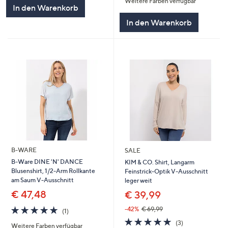
Weitere Farben verfügbar
5
5
In den Warenkorb
In den Warenkorb
B-WARE
SALE
B-Ware DINE 'N' DANCE
KIM & CO. Shirt, Langarm
Blusenshirt, 1/2-Arm Rollkante
Feinstrick-Optik V-Ausschnitt
am Saum V-Ausschnitt
leger weit
€ 47,48
€ 39,99
5.0
1
-42%
€ 69,99
(1)
von
Bewertungen
5.0
3
(3)
Weitere Farben verfügbar
5