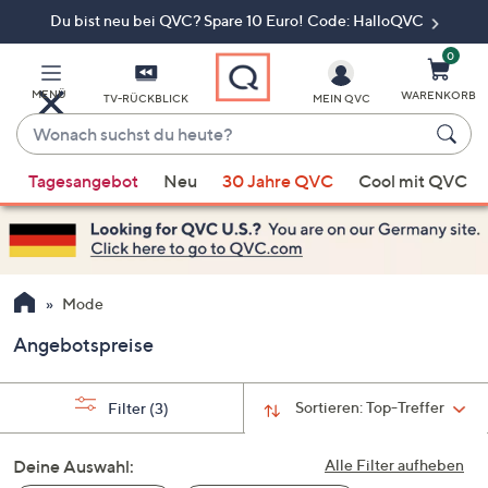
Du bist neu bei QVC? Spare 10 Euro! Code: HalloQVC
Zum
Hauptinhalt
springen
0
MENÜ
WARENKORB
TV-RÜCKBLICK
MEIN QVC
Wonach
suchst
Wenn
du
Tagesangebot
Neu
30 Jahre QVC
Cool mit QVC
Vorschläge
heute?
verfügbar
sind,
verwenden
Sie
Mode
die
Angebotspreise
Pfeiltasten
nach
oben
Sortieren:
Top-Treffer
Filter
(3)
und
nach
Deine Auswahl:
Alle Filter aufheben
unten