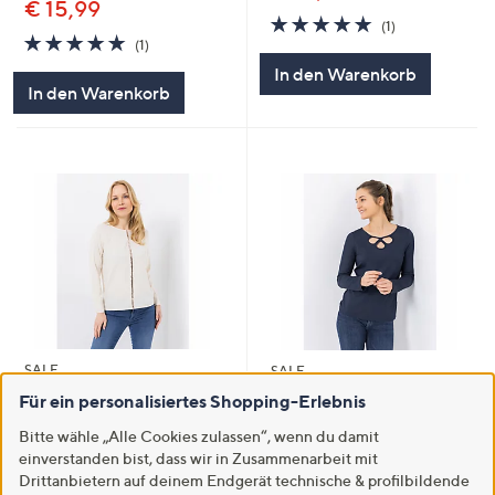
€ 15,99
5.0
1
(1)
5.0
1
von
Bewertungen
(1)
von
Bewertungen
5
In den Warenkorb
5
In den Warenkorb
SALE
SALE
VIA MILANO Blusen-Shirt 1/1-
VIA MILANO Shirt, 1/1-Arm Cut-
Für ein personalisiertes Shopping-Erlebnis
Arm Paillietten-Detail
Out Ausschnitt mit ECOVERO
figurumspielend
Bitte wähle „Alle Cookies zulassen“, wenn du damit
Viskose figurumspielend
einverstanden bist, dass wir in Zusammenarbeit mit
€ 23,99
€ 14,99
Drittanbietern auf deinem Endgerät technische & profilbildende