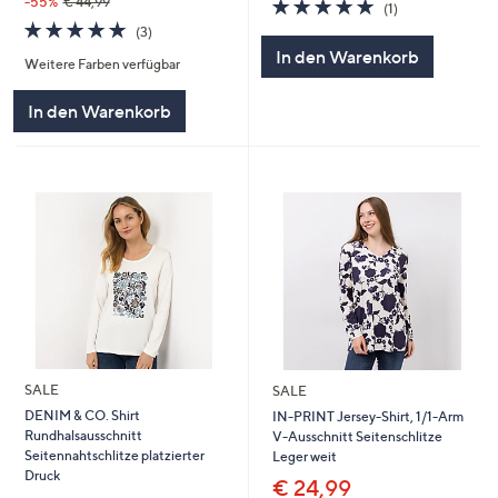
5.0
1
-55%
€ 44,99
(1)
von
Bewertungen
5.0
3
(3)
5
von
Bewertungen
In den Warenkorb
Weitere Farben verfügbar
5
In den Warenkorb
SALE
SALE
DENIM & CO. Shirt
IN-PRINT Jersey-Shirt, 1/1-Arm
Rundhalsausschnitt
V-Ausschnitt Seitenschlitze
Seitennahtschlitze platzierter
Leger weit
Druck
€ 24,99