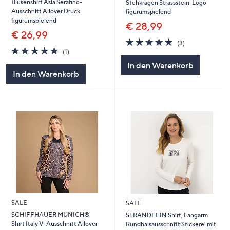
Blusenshirt Asia Serafino-
Stehkragen Strassstein-Logo
Ausschnitt Allover Druck
figurumspielend
figurumspielend
€ 28,99
€ 26,99
5.0
3
(3)
5.0
1
von
Bewertungen
(1)
von
Bewertungen
5
In den Warenkorb
5
In den Warenkorb
SALE
SALE
SCHIFFHAUER MUNICH®
STRANDFEIN Shirt, Langarm
Shirt Italy V-Ausschnitt Allover
Rundhalsausschnitt Stickerei mit