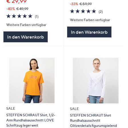
€ 29,99
-33%
€ 59,99
-40%
€ 49,99
5.0
2
(2)
5.0
1
von
Bewertungen
(1)
Weitere Farben verfügbar
von
Bewertungen
5
Weitere Farben verfügbar
5
In den Warenkorb
In den Warenkorb
SALE
SALE
STEFFEN SCHRAUT Shirt, 1/2-
STEFFEN SCHRAUT Shirt
Arm Rundhalsausschnitt LOVE
Rundhalsausschnitt
Schriftzug leger weit
Glitzerdetails figurumspielend