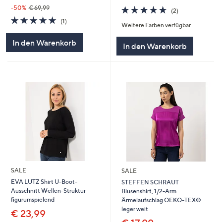
5.0
2
-50%
€ 69,99
(2)
von
Bewertungen
5.0
1
(1)
Weitere Farben verfügbar
5
von
Bewertungen
5
In den Warenkorb
In den Warenkorb
SALE
SALE
EVA LUTZ Shirt U-Boot-
STEFFEN SCHRAUT
Ausschnitt Wellen-Struktur
Blusenshirt, 1/2-Arm
figurumspielend
Ärmelaufschlag OEKO-TEX®
leger weit
€ 23,99