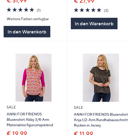
€ 31,99
€ 27,99
5.0
1
5.0
3
(1)
(3)
von
Bewertungen
von
Bewertungen
Weitere Farben verfügbar
5
5
In den Warenkorb
In den Warenkorb
SALE
SALE
ANNI FOR FRIENDS
ANNI FOR FRIENDS Blusenshirt
Blusenshirt Abby 3/4-Arm
Anja 1/2-Arm Rundhalsausschnitt
Materialmix figurumspielend
Rücken in Jersey
€ 19,99
€ 11,99