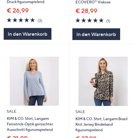
Druck figurumspielend
ECOVERO™ Viskose
€ 26,99
€ 28,99
5.0
3
5.0
1
(3)
(1)
von
Bewertungen
von
Bewertungen
5
5
In den Warenkorb
In den Warenkorb
SALE
SALE
KIM & CO. Shirt, Langarm
KIM & CO. Shirt, Langarm Brazil
Feinstrick-Optik gerüschter
Knit Jersey Bindeband
Ausschnitt figurumspielend
figurumspielend