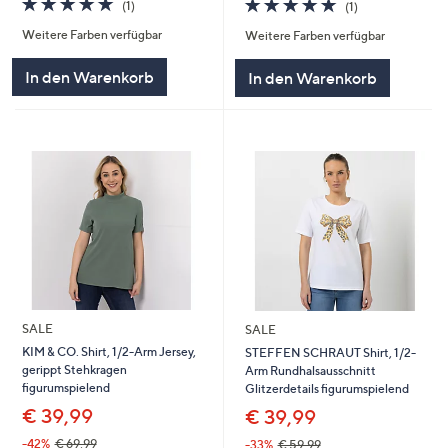
5.0
1
(1)
(1)
von
Bewertungen
von
Bewertungen
Weitere Farben verfügbar
Weitere Farben verfügbar
5
5
In den Warenkorb
In den Warenkorb
SALE
SALE
KIM & CO. Shirt, 1/2-Arm Jersey,
STEFFEN SCHRAUT Shirt, 1/2-
gerippt Stehkragen
Arm Rundhalsausschnitt
figurumspielend
Glitzerdetails figurumspielend
€ 39,99
€ 39,99
-42%
€ 69,99
-33%
€ 59,99