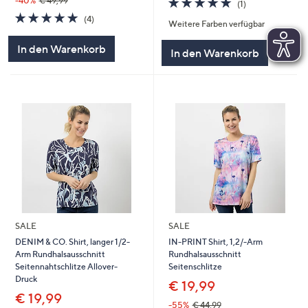
-40%
€ 49,99
(1)
von
Bewertungen
5.0
4
(4)
Weitere Farben verfügbar
5
von
Bewertungen
5
In den Warenkorb
In den Warenkorb
SALE
SALE
DENIM & CO. Shirt, langer 1/2-
IN-PRINT Shirt, 1,2/-Arm
Arm Rundhalsausschnitt
Rundhalsausschnitt
Seitennahtschlitze Allover-
Seitenschlitze
Druck
€ 19,99
€ 19,99
-55%
€ 44,99