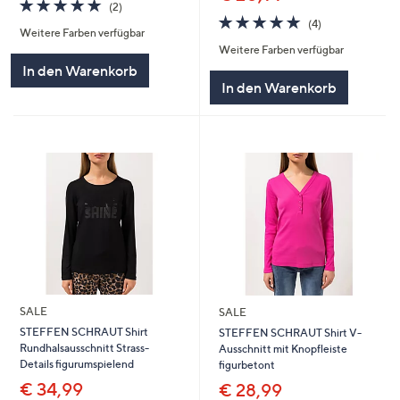
5.0
2
(2)
von
Bewertungen
5.0
4
(4)
Weitere Farben verfügbar
5
von
Bewertungen
Weitere Farben verfügbar
5
In den Warenkorb
In den Warenkorb
SALE
SALE
STEFFEN SCHRAUT Shirt
STEFFEN SCHRAUT Shirt V-
Rundhalsausschnitt Strass-
Ausschnitt mit Knopfleiste
Details figurumspielend
figurbetont
€ 34,99
€ 28,99