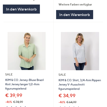
von
Bewertungen
Weitere Farben verfügbar
5
In den Warenkorb
In den Warenkorb
SALE
SALE
KIM & CO. Jersey-Bluse Brazil
KIM & CO. Shirt, 3/4-Arm Rippen
Knit Jersey langer 1/2-Arm
Jersey V-Ausschnitt
figurumspielend
figurumspielend
€ 39,99
€ 34,99
-46%
€ 74,99
-46%
€ 64,99
5.0
1