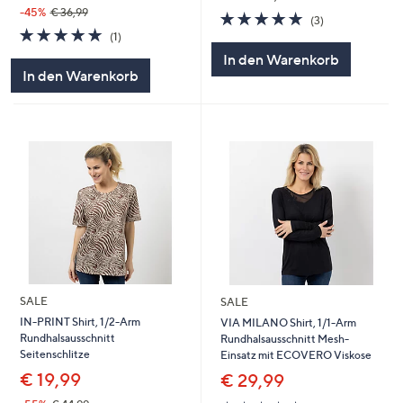
-45%
€ 36,99
5.0
3
(3)
5.0
1
von
Bewertungen
(1)
von
Bewertungen
5
In den Warenkorb
5
In den Warenkorb
SALE
SALE
IN-PRINT Shirt, 1/2-Arm
VIA MILANO Shirt, 1/1-Arm
Rundhalsausschnitt
Rundhalsausschnitt Mesh-
Seitenschlitze
Einsatz mit ECOVERO Viskose
€ 19,99
€ 29,99