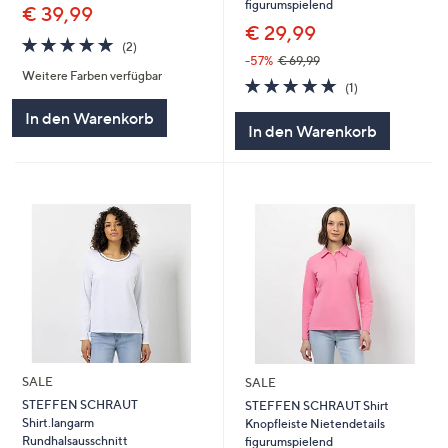
figurumspielend
€ 39,99
€ 29,99
5.0
2
(2)
von
Bewertungen
-57%
€ 69,99
Weitere Farben verfügbar
5
5.0
1
(1)
von
Bewertungen
In den Warenkorb
5
In den Warenkorb
SALE
SALE
STEFFEN SCHRAUT
STEFFEN SCHRAUT Shirt
Shirt.langarm
Knopfleiste Nietendetails
Rundhalsausschnitt
figurumspielend