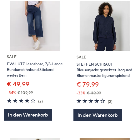
SALE
SALE
EVA LUTZ Jeanshose, 7/8-Länge
STEFFEN SCHRAUT
Rundumdehnbund Stickerei
Blousonjacke gewebter Jacquard
weites Bein
Blumenmuster figurumspielend
€ 49,99
€ 79,99
-54%
€ 109,99
-33%
€ 119,99
4.0
2
4.0
2
(2)
(2)
von
Bewertungen
von
Bewertungen
5
5
In den Warenkorb
In den Warenkorb