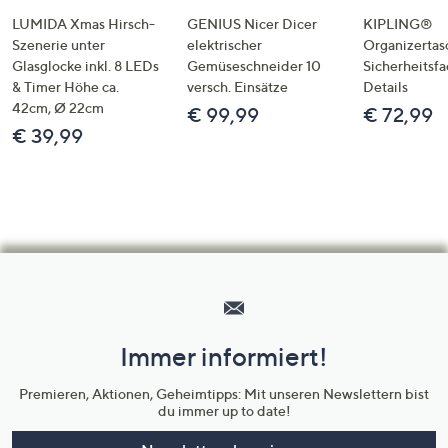
LUMIDA Xmas Hirsch-
GENIUS Nicer Dicer
KIPLING®
Szenerie unter
elektrischer
Organizertas
Glasglocke inkl. 8 LEDs
Gemüseschneider 10
Sicherheitsf
& Timer Höhe ca.
versch. Einsätze
Details
42cm, Ø 22cm
€ 99,99
€ 72,99
€ 39,99
Hilfeseiten,
Service
und
Immer informiert!
Unternehmensinformationen
Premieren, Aktionen, Geheimtipps: Mit unseren Newslettern bist
du immer up to date!