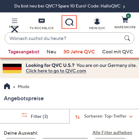
Du bist neu bei QVC? Spare 10 Euro! Code: HalloQVC
Zum
Hauptinhalt
springen
0
MENÜ
WARENKORB
TV-RÜCKBLICK
MEIN QVC
Wonach
suchst
Wenn
du
Tagesangebot
Neu
30 Jahre QVC
Cool mit QVC
Vorschläge
heute?
verfügbar
sind,
verwenden
Sie
Mode
die
Angebotspreise
Pfeiltasten
nach
oben
Sortieren:
Top-Treffer
Filter
(3)
und
nach
Deine Auswahl:
Alle Filter aufheben
unten