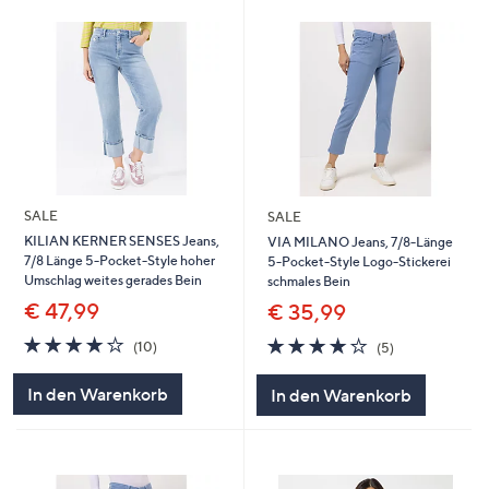
SALE
SALE
KILIAN KERNER SENSES Jeans,
VIA MILANO Jeans, 7/8-Länge
7/8 Länge 5-Pocket-Style hoher
5-Pocket-Style Logo-Stickerei
Umschlag weites gerades Bein
schmales Bein
€ 47,99
€ 35,99
4.2
10
4.2
5
(10)
(5)
von
Bewertungen
von
Bewertungen
5
5
In den Warenkorb
In den Warenkorb