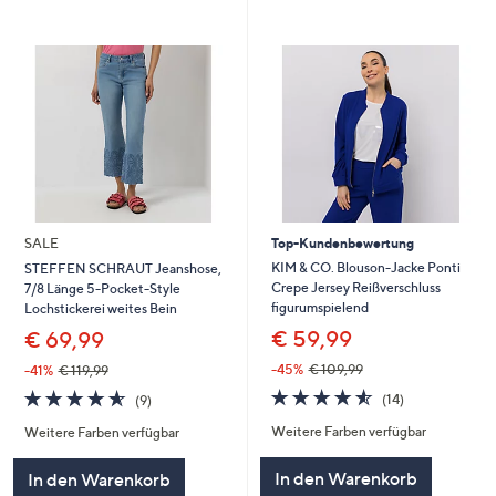
SALE
Top-Kundenbewertung
KIM & CO. Blouson-Jacke Ponti
STEFFEN SCHRAUT Jeanshose,
Crepe Jersey Reißverschluss
7/8 Länge 5-Pocket-Style
figurumspielend
Lochstickerei weites Bein
€ 59,99
€ 69,99
-45%
€ 109,99
-41%
€ 119,99
4.5
14
4.6
9
(14)
(9)
von
Bewertungen
von
Bewertungen
Weitere Farben verfügbar
Weitere Farben verfügbar
5
5
In den Warenkorb
In den Warenkorb