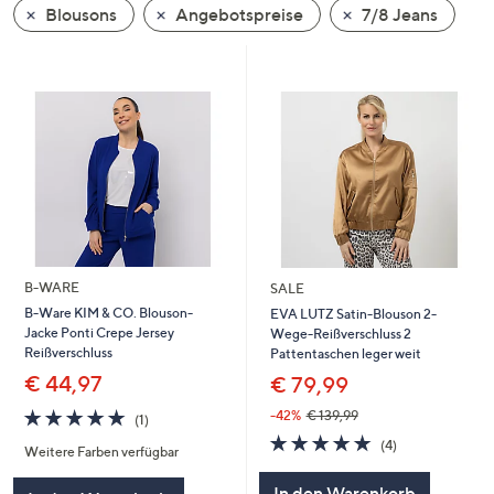
Blousons
Angebotspreise
7/8 Jeans
oder
wischen
Sie
auf
Touch-
Geräten
nach
links
bzw.
rechts,
um
B-WARE
SALE
diese
B-Ware KIM & CO. Blouson-
EVA LUTZ Satin-Blouson 2-
Jacke Ponti Crepe Jersey
Wege-Reißverschluss 2
anzuzeigen.
Reißverschluss
Pattentaschen leger weit
€ 44,97
€ 79,99
5.0
1
-42%
€ 139,99
(1)
von
Bewertungen
5.0
4
(4)
Weitere Farben verfügbar
5
von
Bewertungen
5
In den Warenkorb