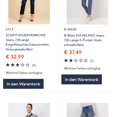
SALE
B-WARE
SCHIFFHAUER MUNICH®
B-Ware VIA MILANO Jeans,
Jeans, 7/8 Länge
7/8-Länge 5-Pocket-Style
Eingriffstaschen Galonstreifen
schmales Bein
Strass gerades Bein
€ 37,49
€ 32,99
2.0
1
(1)
2.6
5
von
Bewertungen
(5)
Weitere Farben verfügbar
von
Bewertungen
5
Weitere Farben verfügbar
5
In den Warenkorb
In den Warenkorb