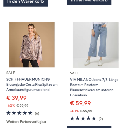
In den Warenkorb
SALE
SALE
SCHIFFHAUER MUNICH®
VIA MILANO Jeans, 7/8-Länge
Blusenjacke Costa Rica Spitze am
Bootcut-Passform
Ärmelsaum figurumspielend
Blumenstickerei am unteren
Hosenbein
€ 39,99
€ 59,99
-60%
€ 99,99
-40%
€ 99,99
5.0
6
(6)
von
Bewertungen
5.0
2
(2)
Weitere Farben verfügbar
5
von
Bewertungen
5