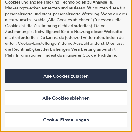
Cookies und andere Tracking-Technologien zu Analyse- &
Marketingzwecken einsetzen und auslesen. Wir nutzen diese für
personalisierte und nicht-personalisierte Werbung. Wenn du dies
nicht wünschst, wähle „Alle Cookies ablehnen“ (für essenzielle
Cookies ist die Zustimmung nicht erforderlich). Deine
Zustimmung ist freiwillig und für die Nutzung dieser Webseite
nicht erforderlich. Du kannst sie jederzeit widerrufen, indem du
unter „Cookie-Einstellungen“ deine Auswahl änderst. Dies lässt
die Rechtmäßigkeit der bisherigen Verarbeitung unberührt.
Mehr Informationen findest du in unserer
Cookie-Richtlinie
.
Alle Cookies zulassen
International
USA
Großbritannien
Italien
Japan
Alle Cookies ablehnen
Copyright © 2001 - 2026 QVC Handel S.à r.l. & Co. KG
Für die Richtigkeit der Angaben übernehmen wir keine
Gewähr. Bitte beachte auch folgende
Cookie-Einstellungen
AGB
, die
Datenschutzbestimmungen
, die
Community
Standards
und das
Impressum
.