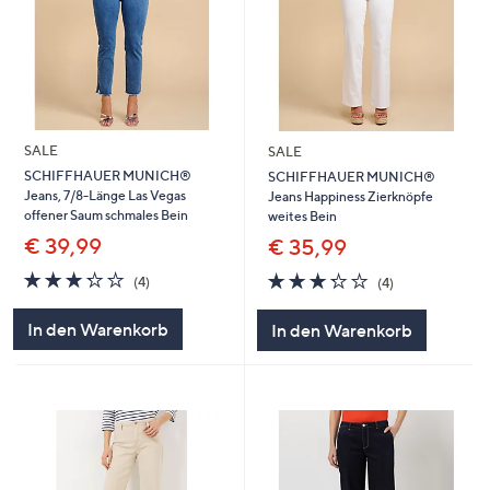
SALE
SALE
SCHIFFHAUER MUNICH®
SCHIFFHAUER MUNICH®
Jeans, 7/8-Länge Las Vegas
Jeans Happiness Zierknöpfe
offener Saum schmales Bein
weites Bein
€ 39,99
€ 35,99
3.2
4
3.2
4
(4)
(4)
von
Bewertungen
von
Bewertungen
5
5
In den Warenkorb
In den Warenkorb