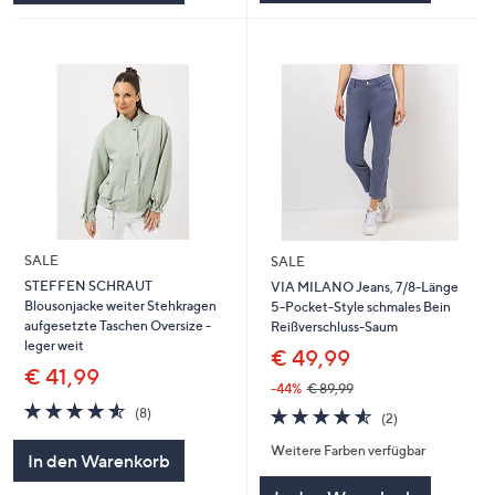
SALE
SALE
STEFFEN SCHRAUT
VIA MILANO Jeans, 7/8-Länge
Blousonjacke weiter Stehkragen
5-Pocket-Style schmales Bein
aufgesetzte Taschen Oversize -
Reißverschluss-Saum
leger weit
€ 49,99
€ 41,99
-44%
€ 89,99
4.5
8
4.5
2
(8)
(2)
von
Bewertungen
von
Bewertungen
5
Weitere Farben verfügbar
5
In den Warenkorb