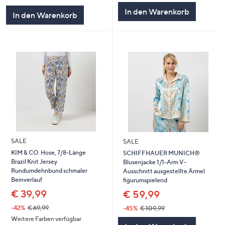
In den Warenkorb
In den Warenkorb
SALE
SALE
KIM & CO. Hose, 7/8-Länge
SCHIFFHAUER MUNICH®
Brazil Knit Jersey
Blusenjacke 1/1-Arm V-
Rundumdehnbund schmaler
Ausschnitt ausgestellte Ärmel
Beinverlauf
figurumspielend
€ 39,99
€ 59,99
-42%
€ 69,99
-45%
€ 109,99
Weitere Farben verfügbar