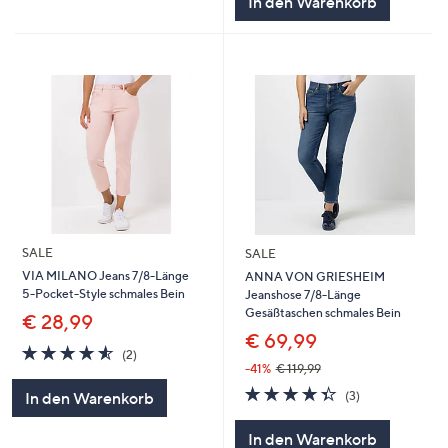
In den Warenkorb
SALE
SALE
VIA MILANO Jeans 7/8-Länge
ANNA VON GRIESHEIM
5-Pocket-Style schmales Bein
Jeanshose 7/8-Länge
Gesäßtaschen schmales Bein
€ 28,99
€ 69,99
4.5
2
(2)
von
Bewertungen
-41%
€ 119,99
5
4.3
3
(3)
In den Warenkorb
von
Bewertungen
5
In den Warenkorb