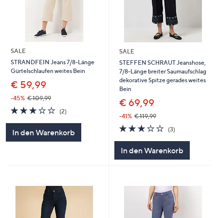
SALE
SALE
STRANDFEIN Jeans 7/8-Länge
STEFFEN SCHRAUT Jeanshose,
Gürtelschlaufen weites Bein
7/8-Länge breiter Saumaufschlag
dekorative Spitze gerades weites
€ 59,99
Bein
-45%
€ 109,99
€ 69,99
3.0
2
(2)
-41%
€ 119,99
von
Bewertungen
5
2.7
3
(3)
In den Warenkorb
von
Bewertungen
5
In den Warenkorb