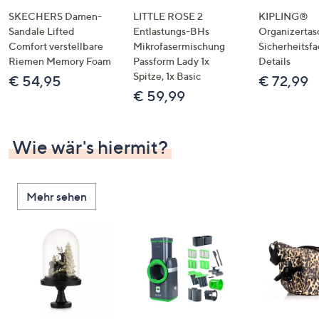
SKECHERS Damen-
LITTLE ROSE 2
KIPLING®
Sandale Lifted
Entlastungs-BHs
Organizertas
Comfort verstellbare
Mikrofasermischung
Sicherheitsf
Riemen Memory Foam
Passform Lady 1x
Details
Spitze, 1x Basic
€ 54,95
€ 72,99
€ 59,99
Wie wär's hiermit?
Mehr sehen