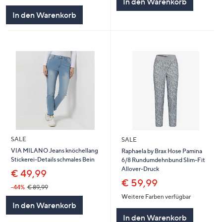
In den Warenkorb
In den Warenkorb
SALE
SALE
VIA MILANO Jeans knöchellang
Raphaela by Brax Hose Pamina
Stickerei-Details schmales Bein
6/8 Rundumdehnbund Slim-Fit
Allover-Druck
€ 49,99
€ 59,99
-44%
€ 89,99
Weitere Farben verfügbar
In den Warenkorb
In den Warenkorb