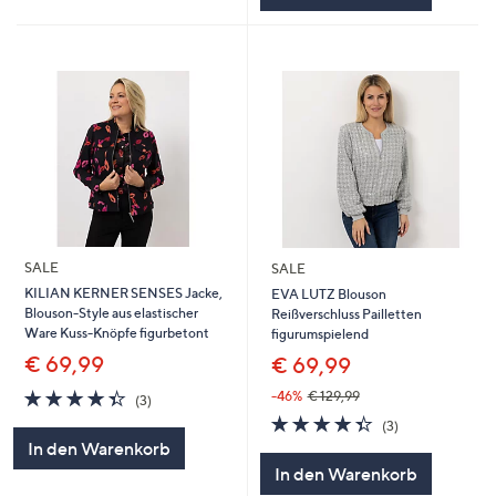
SALE
SALE
KILIAN KERNER SENSES Jacke,
EVA LUTZ Blouson
Blouson-Style aus elastischer
Reißverschluss Pailletten
Ware Kuss-Knöpfe figurbetont
figurumspielend
€ 69,99
€ 69,99
4.3
3
-46%
€ 129,99
(3)
von
Bewertungen
4.3
3
(3)
5
von
Bewertungen
In den Warenkorb
5
In den Warenkorb