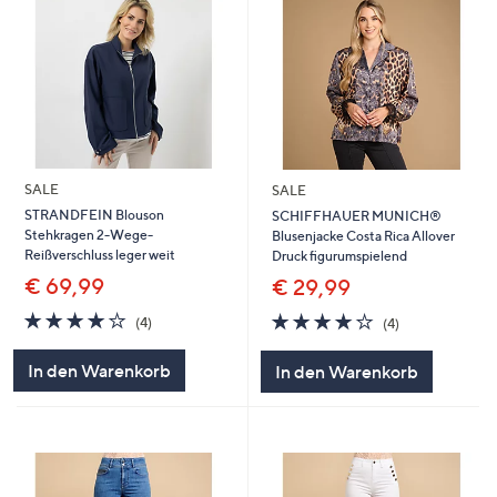
SALE
SALE
STRANDFEIN Blouson
SCHIFFHAUER MUNICH®
Stehkragen 2-Wege-
Blusenjacke Costa Rica Allover
Reißverschluss leger weit
Druck figurumspielend
€ 69,99
€ 29,99
3.8
4
3.8
4
(4)
(4)
von
Bewertungen
von
Bewertungen
5
5
In den Warenkorb
In den Warenkorb