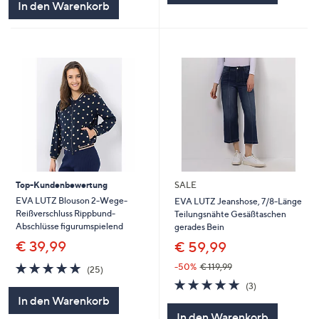
In den Warenkorb
Top-Kundenbewertung
SALE
EVA LUTZ Blouson 2-Wege-
EVA LUTZ Jeanshose, 7/8-Länge
Reißverschluss Rippbund-
Teilungsnähte Gesäßtaschen
Abschlüsse figurumspielend
gerades Bein
€ 39,99
€ 59,99
4.7
25
-50%
€ 119,99
(25)
von
Bewertungen
4.7
3
(3)
5
von
Bewertungen
In den Warenkorb
5
In den Warenkorb