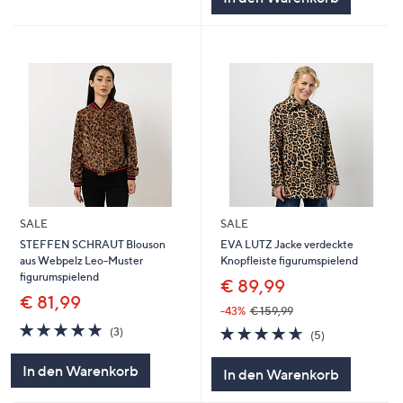
SALE
SALE
STEFFEN SCHRAUT Blouson
EVA LUTZ Jacke verdeckte
aus Webpelz Leo-Muster
Knopfleiste figurumspielend
figurumspielend
€ 89,99
€ 81,99
-43%
€ 159,99
4.7
3
4.6
5
(3)
(5)
von
Bewertungen
von
Bewertungen
5
5
In den Warenkorb
In den Warenkorb