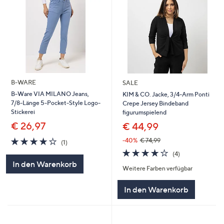
B-WARE
SALE
B-Ware VIA MILANO Jeans,
KIM & CO. Jacke, 3/4-Arm Ponti
7/8-Länge 5-Pocket-Style Logo-
Crepe Jersey Bindeband
Stickerei
figurumspielend
€ 26,97
€ 44,99
4.0
1
-40%
€ 74,99
(1)
von
Bewertungen
4.0
4
(4)
5
von
Bewertungen
In den Warenkorb
Weitere Farben verfügbar
5
In den Warenkorb