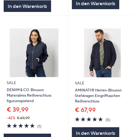
In den Warenkorb
In den Warenkorb
SALE
SALE
DENIM & CO. Blouson
AMINATI® Herren-Blouson
Materialmix Reißverschluss
Stehkragen Eingrifftaschen
figurumspielend
Reißverschluss
€ 39,99
€ 67,99
5.0
5
-42%
€ 69,99
(5)
von
Bewertungen
5.0
1
(1)
5
von
Bewertungen
In den Warenkorb
5