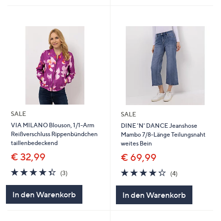
SALE
SALE
VIA MILANO Blouson, 1/1-Arm
DINE 'N' DANCE Jeanshose
Reißverschluss Rippenbündchen
Mambo 7/8-Länge Teilungsnaht
taillenbedeckend
weites Bein
€ 32,99
€ 69,99
4.3
3
4.2
4
(3)
(4)
von
Bewertungen
von
Bewertungen
5
5
In den Warenkorb
In den Warenkorb