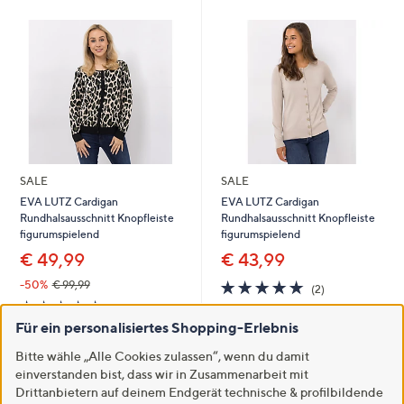
SALE
SALE
EVA LUTZ Cardigan
EVA LUTZ Cardigan
Rundhalsausschnitt Knopfleiste
Rundhalsausschnitt Knopfleiste
figurumspielend
figurumspielend
€ 49,99
€ 43,99
5.0
2
-50%
€ 99,99
(2)
von
Bewertungen
5.0
1
(1)
5
von
Bewertungen
Für ein personalisiertes Shopping-Erlebnis
In den Warenkorb
5
In den Warenkorb
Bitte wähle „Alle Cookies zulassen“, wenn du damit
einverstanden bist, dass wir in Zusammenarbeit mit
Drittanbietern auf deinem Endgerät technische & profilbildende