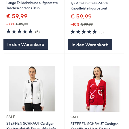
Länge Teildehnbund aufgesetzte
1/2 Arm Pointelle-Strick
Taschen gerades Bein
Knopfleiste figurbetont
€ 59,99
€ 59,99
-33%
€ 89,99
-40%
€ 99,99
5.0
5
5.0
3
(5)
(3)
von
Bewertungen
von
Bewertungen
5
5
In den Warenkorb
In den Warenkorb
SALE
SALE
STEFFEN SCHRAUT Cardigan
STEFFEN SCHRAUT Cardigan
Kontrastdetails Schmuckknöpfe
Knopflleiste Herz-Details