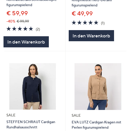
figurumspielend
figurumspielend
€ 59,99
€ 49,99
5.0
1
-40%
€ 99,99
(1)
von
Bewertungen
5.0
2
(2)
5
von
Bewertungen
In den Warenkorb
5
In den Warenkorb
SALE
SALE
STEFFEN SCHRAUT Cardigan
EVA LUTZ Cardigan Kragen mit
Rundhalsausschnitt
Perlen figurumspielend