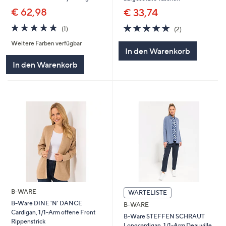
€ 62,98
€ 33,74
5.0
1
5.0
2
(1)
(2)
von
Bewertungen
von
Bewertungen
Weitere Farben verfügbar
5
5
In den Warenkorb
In den Warenkorb
B-WARE
WARTELISTE
B-Ware DINE 'N' DANCE
B-WARE
Cardigan, 1/1-Arm offene Front
B-Ware STEFFEN SCHRAUT
Rippenstrick
Longcardigan, 1/1-Arm Deauville