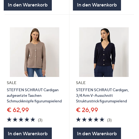
5
5
In den Warenkorb
In den Warenkorb
SALE
SALE
STEFFEN SCHRAUT Cardigan
STEFFEN SCHRAUT Cardigan,
aufgesetzte Taschen
3/4 Arm V-Ausschnitt
Schmuckknöpfe figurumspielend
Strukturstrick figurumspielend
€ 62,99
€ 26,99
5.0
3
5.0
3
(3)
(3)
von
Bewertungen
von
Bewertungen
5
5
In den Warenkorb
In den Warenkorb