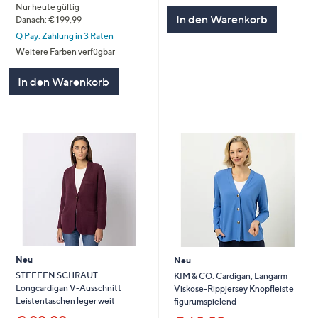
Nur heute gültig
In den Warenkorb
Danach: € 199,99
Q Pay: Zahlung in 3 Raten
Weitere Farben verfügbar
In den Warenkorb
Neu
Neu
STEFFEN SCHRAUT
KIM & CO. Cardigan, Langarm
Longcardigan V-Ausschnitt
Viskose-Rippjersey Knopfleiste
Leistentaschen leger weit
figurumspielend