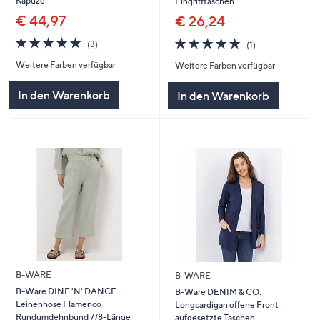
Kapuze
Eingrifftaschen
€ 44,97
€ 26,24
5.0
3
5.0
1
(3)
(1)
von
Bewertungen
von
Bewertungen
Weitere Farben verfügbar
Weitere Farben verfügbar
5
5
In den Warenkorb
In den Warenkorb
B-WARE
B-WARE
B-Ware DINE 'N' DANCE
B-Ware DENIM & CO.
Leinenhose Flamenco
Longcardigan offene Front
Rundumdehnbund 7/8-Länge
aufgesetzte Taschen