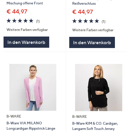
Mischung offene Front
Reißverschluss
€ 44,97
€ 44,97
5.0
1
5.0
1
(1)
(1)
von
Bewertungen
von
Bewertungen
Weitere Farben verfügbar
Weitere Farben verfügbar
5
5
In den Warenkorb
In den Warenkorb
B-WARE
B-WARE
B-Ware VIA MILANO
B-Ware KIM & CO. Cardigan,
Longcardigan Rippstrick Länge
Langarm Soft Touch Jersey