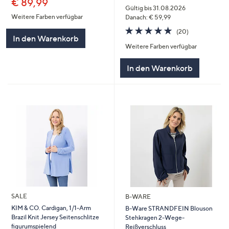
€ 89,99
Gültig bis 31.08.2026
Weitere Farben verfügbar
Danach: € 59,99
4.7
20
(20)
In den Warenkorb
von
Bewertungen
Weitere Farben verfügbar
5
In den Warenkorb
SALE
B-WARE
KIM & CO. Cardigan, 1/1-Arm
B-Ware STRANDFEIN Blouson
Brazil Knit Jersey Seitenschlitze
Stehkragen 2-Wege-
figurumspielend
Reißverschluss