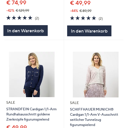
€ 74,99
€ 49,99
-42%
€ 129,99
-44%
€ 89,99
5.0
2
5.0
2
(2)
(2)
von
Bewertungen
von
Bewertungen
5
5
In den Warenkorb
In den Warenkorb
SALE
SALE
STRANDFEIN Cardigan 1/1-Arm
SCHIFFHAUER MUNICH®
Rundhalsausschnitt goldene
Cardigan 1/1-Arm V-Ausschnitt
Zierknöpfe figurumspielend
seitlicher Tunnelzug
figurumspielend
€ 49,99