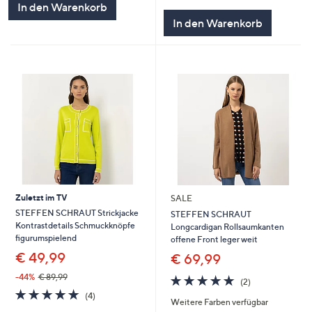
von
Bewertungen
In den Warenkorb
5
In den Warenkorb
Zuletzt im TV
SALE
STEFFEN SCHRAUT Strickjacke
STEFFEN SCHRAUT
Kontrastdetails Schmuckknöpfe
Longcardigan Rollsaumkanten
figurumspielend
offene Front leger weit
€ 49,99
€ 69,99
-44%
€ 89,99
5.0
2
(2)
von
Bewertungen
5.0
4
(4)
Weitere Farben verfügbar
5
von
Bewertungen