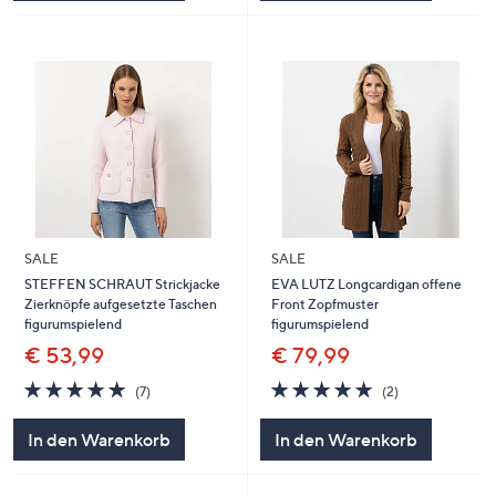
SALE
SALE
STEFFEN SCHRAUT Strickjacke
EVA LUTZ Longcardigan offene
Zierknöpfe aufgesetzte Taschen
Front Zopfmuster
figurumspielend
figurumspielend
€ 53,99
€ 79,99
5.0
7
5.0
2
(7)
(2)
von
Bewertungen
von
Bewertungen
5
5
In den Warenkorb
In den Warenkorb