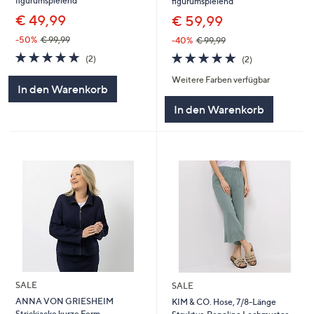
figurumspielend
figurumspielend
€ 49,99
€ 59,99
-50%
€ 99,99
-40%
€ 99,99
5.0
2
5.0
2
(2)
(2)
von
Bewertungen
von
Bewertungen
Weitere Farben verfügbar
5
5
In den Warenkorb
In den Warenkorb
SALE
SALE
ANNA VON GRIESHEIM
KIM & CO. Hose, 7/8-Länge
Strickjacke kurze Form