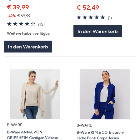
€ 39,99
€ 52,49
5.0
1
-42%
€ 69,99
(1)
von
Bewertungen
4.3
15
(15)
5
von
Bewertungen
In den Warenkorb
Weitere Farben verfügbar
5
In den Warenkorb
B-WARE
B-WARE
B-Ware ANNA VON
B-Ware KIM & CO. Blouson-
GRIESHEIM Cardigan Viskose-
Jacke Ponti Crepe Jersey