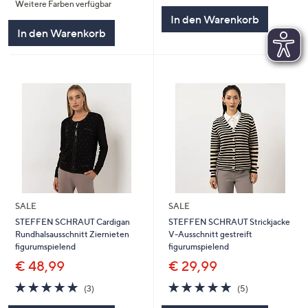
Weitere Farben verfügbar
5
In den Warenkorb
In den Warenkorb
SALE
SALE
STEFFEN SCHRAUT Cardigan
STEFFEN SCHRAUT Strickjacke
Rundhalsausschnitt Ziernieten
V-Ausschnitt gestreift
figurumspielend
figurumspielend
€ 48,99
€ 29,99
5.0
3
5.0
5
(3)
(5)
von
Bewertungen
von
Bewertungen