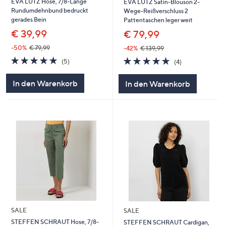
EVA LUTZ Hose, 7/8-Länge
EVA LUTZ Satin-Blouson 2-
Rundumdehnbund bedruckt
Wege-Reißverschluss 2
gerades Bein
Pattentaschen leger weit
€ 39,99
€ 79,99
-50%
€ 79,99
-42%
€ 139,99
5.0
5
5.0
4
(5)
(4)
von
Bewertungen
von
Bewertungen
5
5
In den Warenkorb
In den Warenkorb
SALE
SALE
STEFFEN SCHRAUT Hose, 7/8-
STEFFEN SCHRAUT Cardigan,