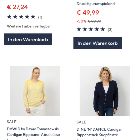
Druck figurumspielend
€ 27,24
€ 49,99
5.0
1
(1)
von
Bewertungen
-50%
€ 99,99
Weitere Farben verfügbar
5
5.0
3
(3)
von
Bewertungen
In den Warenkorb
5
In den Warenkorb
SALE
SALE
DAWID by Dawid Tomaszewski
DINE 'N' DANCE Cardigan
Cardigan Rippbund-Abschlüsse
Rippenstrick Knopfleiste