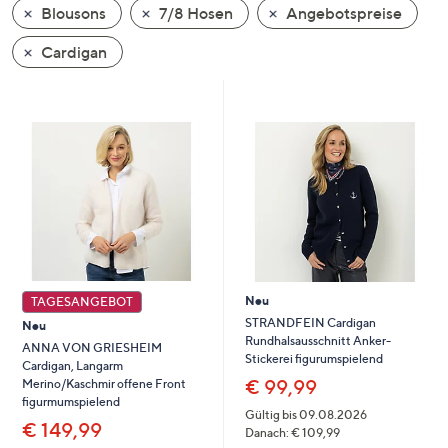
Blousons
7/8 Hosen
Angebotspreise
oder
wischen
Cardigan
Sie
auf
Touch-
Geräten
nach
links
bzw.
rechts,
um
diese
Neu
TAGESANGEBOT
anzuzeigen.
STRANDFEIN Cardigan
Neu
Rundhalsausschnitt Anker-
ANNA VON GRIESHEIM
Stickerei figurumspielend
Cardigan, Langarm
€ 99,99
Merino/Kaschmir offene Front
figurmumspielend
Gültig bis 09.08.2026
€ 149,99
Danach: € 109,99