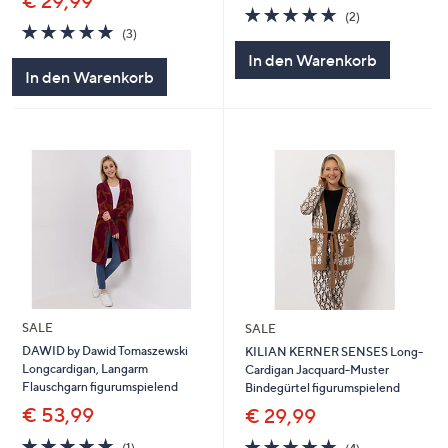
€ 29,99
5.0
2
(2)
5.0
3
von
Bewertungen
(3)
von
Bewertungen
5
In den Warenkorb
5
In den Warenkorb
SALE
SALE
DAWID by Dawid Tomaszewski
KILIAN KERNER SENSES Long-
Longcardigan, Langarm
Cardigan Jacquard-Muster
Flauschgarn figurumspielend
Bindegürtel figurumspielend
€ 53,99
€ 29,99
5.0
1
5.0
4
(1)