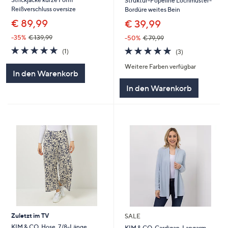
Struktur-Popeline Lochmuster-
Reißverschluss oversize
Bordüre weites Bein
€ 89,99
€ 39,99
-35%
€ 139,99
-50%
€ 79,99
5.0
1
5.0
3
(1)
(3)
von
Bewertungen
von
Bewertungen
Weitere Farben verfügbar
5
5
In den Warenkorb
In den Warenkorb
Zuletzt im TV
SALE
KIM & CO. Hose, 7/8-Länge
KIM & CO. Cardigan, Langarm