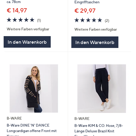
ca. 78cm
Eingrifftaschen
€ 14,97
€ 29,97
5.0
1
5.0
2
(1)
(2)
von
Bewertungen
von
Bewertungen
Weitere Farben verfügbar
Weitere Farben verfügbar
5
5
In den Warenkorb
In den Warenkorb
B-WARE
B-WARE
B-Ware DINE 'N' DANCE
B-Ware KIM & CO. Hose, 7/8-
Longcardigan offene Front mit
Länge Deluxe Brazil Knit