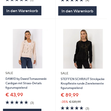
(4)
von
Bewertungen
von
Bewertungen
5
5
In den Warenkorb
In den Warenkorb
SALE
SALE
DAWID by Dawid Tomaszewski
STEFFEN SCHRAUT Strickjacke
Cardigan mit Strass-Details
Knopfleiste runde Zierelemente
figurumspielend
figurumspielend
€ 43,99
€ 89,99
5.0
3
-35%
€ 139,99
(3)
von
Bewertungen
5.0
3
(3)
5