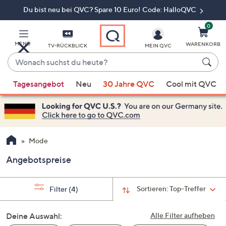
Du bist neu bei QVC? Spare 10 Euro! Code: HalloQVC
Zum
Hauptinhalt
springen
0
MENÜ
WARENKORB
TV-RÜCKBLICK
MEIN QVC
Wonach
suchst
Wenn
du
Tagesangebot
Neu
30 Jahre QVC
Cool mit QVC
Vorschläge
heute?
verfügbar
sind,
verwenden
Sie
Mode
die
Angebotspreise
Pfeiltasten
nach
oben
Sortieren:
Top-Treffer
Filter
(4)
und
nach
Deine Auswahl:
Alle Filter aufheben
unten