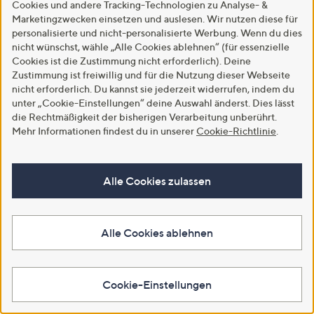
Cookies und andere Tracking-Technologien zu Analyse- &
Marketingzwecken einsetzen und auslesen. Wir nutzen diese für
personalisierte und nicht-personalisierte Werbung. Wenn du dies
nicht wünschst, wähle „Alle Cookies ablehnen“ (für essenzielle
Cookies ist die Zustimmung nicht erforderlich). Deine
Zustimmung ist freiwillig und für die Nutzung dieser Webseite
nicht erforderlich. Du kannst sie jederzeit widerrufen, indem du
unter „Cookie-Einstellungen“ deine Auswahl änderst. Dies lässt
die Rechtmäßigkeit der bisherigen Verarbeitung unberührt.
Mehr Informationen findest du in unserer
Cookie-Richtlinie
.
SALE
SALE
EVA LUTZ Cardigan V-
SCHIFFHAUER MUNICH®
Ausschnitt Knopfleiste
Blusenjacke Costa Rica Spitze am
figurumspielend
Ärmelsaum figurumspielend
Alle Cookies zulassen
€ 43,99
€ 39,99
5.0
2
-60%
€ 99,99
(2)
von
Bewertungen
5.0
5
Alle Cookies ablehnen
(5)
5
von
Bewertungen
In den Warenkorb
Weitere Farben verfügbar
5
In den Warenkorb
Cookie-Einstellungen