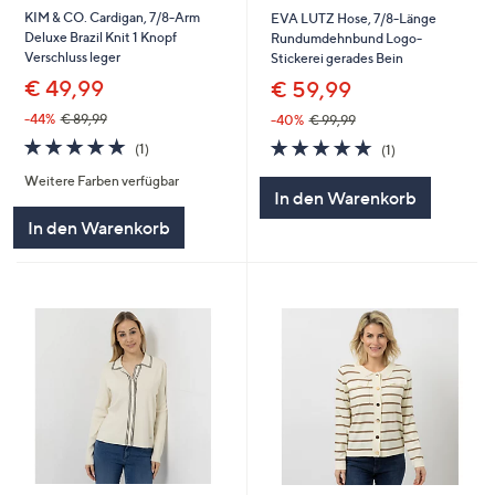
KIM & CO. Cardigan, 7/8-Arm
EVA LUTZ Hose, 7/8-Länge
Deluxe Brazil Knit 1 Knopf
Rundumdehnbund Logo-
Verschluss leger
Stickerei gerades Bein
€ 49,99
€ 59,99
-44%
€ 89,99
-40%
€ 99,99
5.0
1
5.0
1
(1)
(1)
von
Bewertungen
von
Bewertungen
Weitere Farben verfügbar
5
5
In den Warenkorb
In den Warenkorb