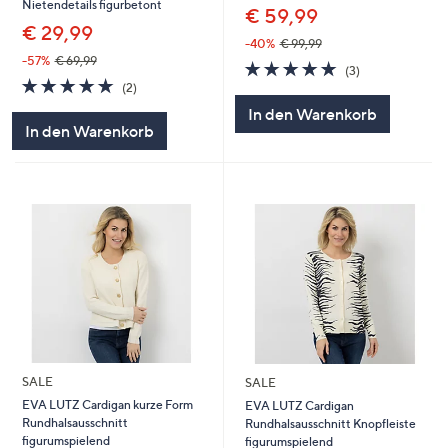
Nietendetails figurbetont
€ 59,99
€ 29,99
-40%
€ 99,99
-57%
€ 69,99
5.0
3
(3)
5.0
2
von
Bewertungen
(2)
von
Bewertungen
5
In den Warenkorb
5
In den Warenkorb
SALE
SALE
EVA LUTZ Cardigan kurze Form
EVA LUTZ Cardigan
Rundhalsausschnitt
Rundhalsausschnitt Knopfleiste
figurumspielend
figurumspielend