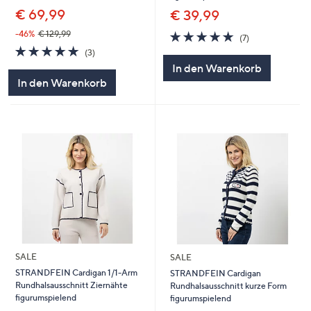
€ 69,99
€ 39,99
5.0
7
-46%
€ 129,99
(7)
von
Bewertungen
5.0
3
(3)
5
von
Bewertungen
In den Warenkorb
5
In den Warenkorb
SALE
SALE
STRANDFEIN Cardigan 1/1-Arm
STRANDFEIN Cardigan
Rundhalsausschnitt Ziernähte
Rundhalsausschnitt kurze Form
figurumspielend
figurumspielend