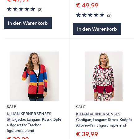
€ 49,99
5.0
2
(2)
von
Bewertungen
5.0
2
(2)
5
von
Bewertungen
In den Warenkorb
5
In den Warenkorb
SALE
SALE
KILIAN KERNER SENSES
KILIAN KERNER SENSES
Strickjacke, Langarm Kussknöpfe
Cardigan, Langarm Strass-Knöpfe
aufgesetzte Taschen
Allover-Print figurumspielend
figurumspielend
€ 39,99