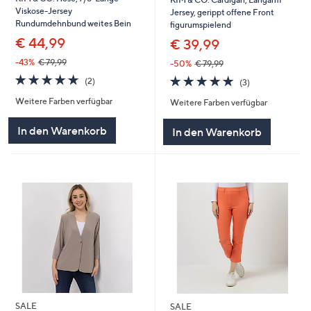
Viskose-Jersey
Jersey, gerippt offene Front
Rundumdehnbund weites Bein
figurumspielend
€ 44,99
€ 39,99
-43%
€ 79,99
-50%
€ 79,99
5.0
2
5.0
3
(2)
(3)
von
Bewertungen
von
Bewertungen
Weitere Farben verfügbar
5
Weitere Farben verfügbar
5
In den Warenkorb
In den Warenkorb
SALE
SALE