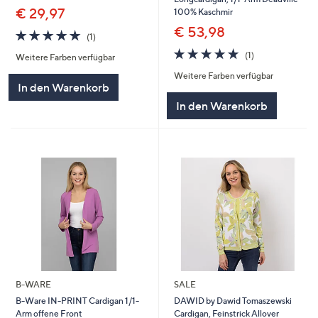
€ 29,97
100% Kaschmir
€ 53,98
5.0
1
(1)
von
Bewertungen
5.0
1
(1)
Weitere Farben verfügbar
5
von
Bewertungen
Weitere Farben verfügbar
5
In den Warenkorb
In den Warenkorb
B-WARE
SALE
B-Ware IN-PRINT Cardigan 1/1-
DAWID by Dawid Tomaszewski
Arm offene Front
Cardigan, Feinstrick Allover