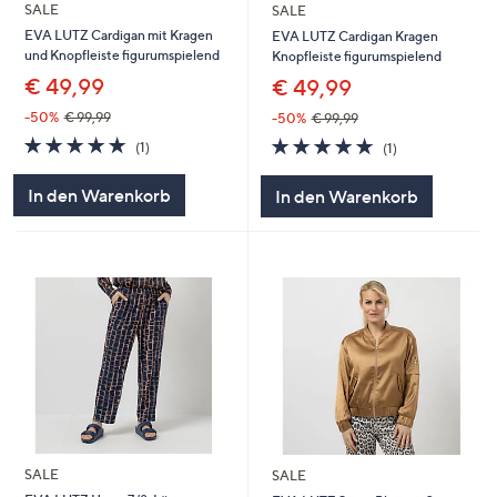
SALE
SALE
EVA LUTZ Cardigan mit Kragen
EVA LUTZ Cardigan Kragen
und Knopfleiste figurumspielend
Knopfleiste figurumspielend
€ 49,99
€ 49,99
-50%
€ 99,99
-50%
€ 99,99
5.0
1
5.0
1
(1)
(1)
von
Bewertungen
von
Bewertungen
5
5
In den Warenkorb
In den Warenkorb
SALE
SALE