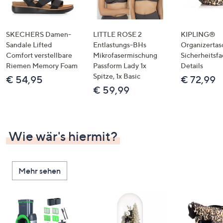
SKECHERS Damen-
LITTLE ROSE 2
KIPLING®
Sandale Lifted
Entlastungs-BHs
Organizertas
Comfort verstellbare
Mikrofasermischung
Sicherheitsf
Riemen Memory Foam
Passform Lady 1x
Details
Spitze, 1x Basic
€ 54,95
€ 72,99
€ 59,99
Wie wär's hiermit?
Mehr sehen