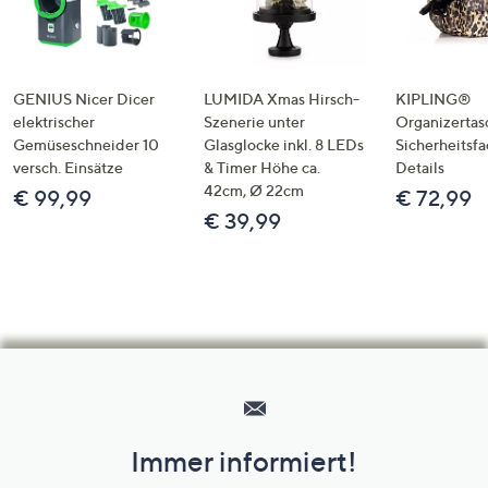
GENIUS Nicer Dicer
LUMIDA Xmas Hirsch-
KIPLING®
elektrischer
Szenerie unter
Organizertas
Gemüseschneider 10
Glasglocke inkl. 8 LEDs
Sicherheitsf
versch. Einsätze
& Timer Höhe ca.
Details
42cm, Ø 22cm
€ 99,99
€ 72,99
€ 39,99
Hilfeseiten,
Service
und
Immer informiert!
Unternehmensinformationen