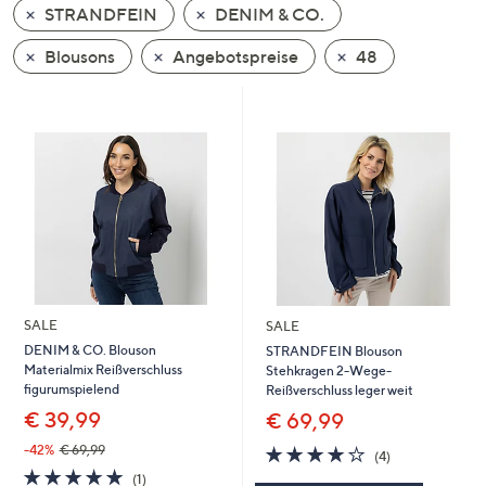
STRANDFEIN
DENIM & CO.
oder
wischen
Blousons
Angebotspreise
48
Sie
auf
Touch-
Geräten
nach
links
bzw.
rechts,
um
diese
SALE
SALE
anzuzeigen.
DENIM & CO. Blouson
STRANDFEIN Blouson
Materialmix Reißverschluss
Stehkragen 2-Wege-
figurumspielend
Reißverschluss leger weit
€ 39,99
€ 69,99
3.8
4
-42%
€ 69,99
(4)
von
Bewertungen
5.0
1
(1)