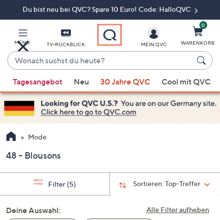
Du bist neu bei QVC? Spare 10 Euro! Code: HalloQVC
Zum
Hauptinhalt
springen
0
MENÜ
WARENKORB
TV-RÜCKBLICK
MEIN QVC
Wonach
suchst
Wenn
du
Tagesangebot
Neu
30 Jahre QVC
Cool mit QVC
Vorschläge
heute?
verfügbar
sind,
verwenden
Sie
Mode
die
48 - Blousons
Pfeiltasten
nach
oben
Sortieren:
Top-Treffer
Filter
(5)
und
nach
Deine Auswahl:
Alle Filter aufheben
unten