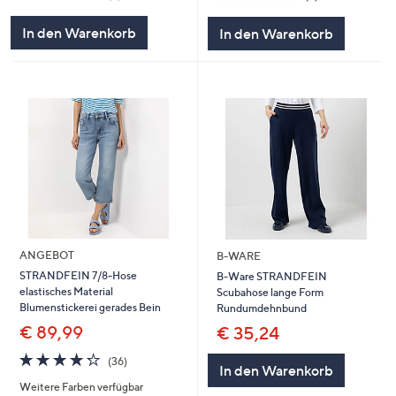
von
Bewertungen
von
Bewertungen
5
5
In den Warenkorb
In den Warenkorb
ANGEBOT
B-WARE
STRANDFEIN 7/8-Hose
B-Ware STRANDFEIN
elastisches Material
Scubahose lange Form
Blumenstickerei gerades Bein
Rundumdehnbund
€ 89,99
€ 35,24
4.2
36
(36)
In den Warenkorb
von
Bewertungen
Weitere Farben verfügbar
5