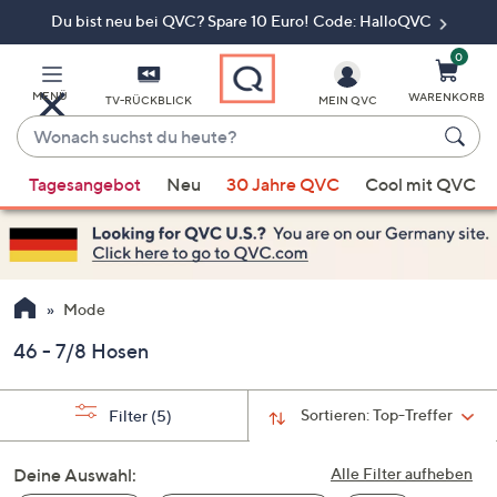
Du bist neu bei QVC? Spare 10 Euro! Code: HalloQVC
Zum
Hauptinhalt
springen
0
MENÜ
WARENKORB
TV-RÜCKBLICK
MEIN QVC
Wonach
suchst
Wenn
du
Tagesangebot
Neu
30 Jahre QVC
Cool mit QVC
Vorschläge
heute?
verfügbar
sind,
verwenden
Sie
Mode
die
46 - 7/8 Hosen
Pfeiltasten
nach
oben
Sortieren:
Top-Treffer
Filter
(5)
und
nach
Deine Auswahl:
Alle Filter aufheben
unten