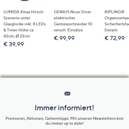
LUMIDA Xmas Hirsch-
GENIUS Nicer Dicer
KIPLING®
Szenerie unter
elektrischer
Organizertas
Glasglocke inkl. 8 LEDs
Gemüseschneider 10
Sicherheitsf
& Timer Höhe ca.
versch. Einsätze
Details
42cm, Ø 22cm
€ 99,99
€ 72,99
€ 39,99
Hilfeseiten,
Service
und
Immer informiert!
Unternehmensinformationen
Premieren, Aktionen, Geheimtipps: Mit unseren Newslettern bist
du immer up to date!