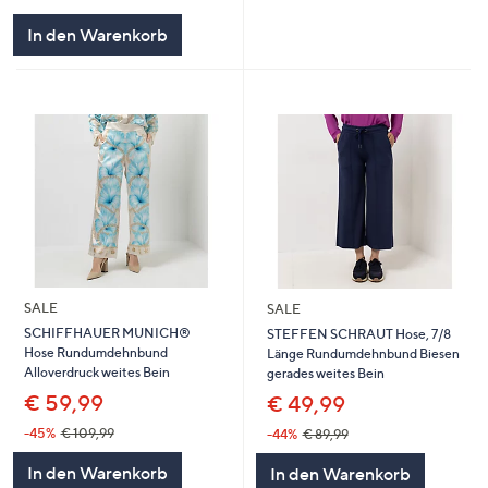
In den Warenkorb
SALE
SALE
SCHIFFHAUER MUNICH®
STEFFEN SCHRAUT Hose, 7/8
Hose Rundumdehnbund
Länge Rundumdehnbund Biesen
Alloverdruck weites Bein
gerades weites Bein
€ 59,99
€ 49,99
-45%
€ 109,99
-44%
€ 89,99
In den Warenkorb
In den Warenkorb