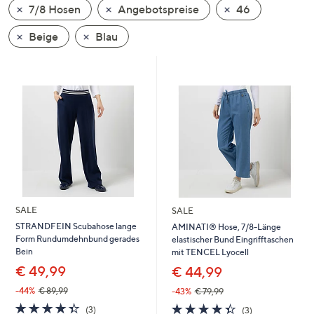
7/8 Hosen
Angebotspreise
46
oder
wischen
Beige
Blau
Sie
auf
Touch-
Geräten
nach
links
bzw.
rechts,
um
diese
SALE
SALE
anzuzeigen.
STRANDFEIN Scubahose lange
AMINATI® Hose, 7/8-Länge
Form Rundumdehnbund gerades
elastischer Bund Eingrifftaschen
Bein
mit TENCEL Lyocell
€ 49,99
€ 44,99
-44%
€ 89,99
-43%
€ 79,99
4.3
3
4.3
3
(3)
(3)