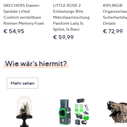
SKECHERS Damen-
LITTLE ROSE 2
KIPLING®
Sandale Lifted
Entlastungs-BHs
Organizertas
Comfort verstellbare
Mikrofasermischung
Sicherheitsf
Riemen Memory Foam
Passform Lady 1x
Details
Spitze, 1x Basic
€ 54,95
€ 72,99
€ 59,99
Wie wär's hiermit?
Mehr sehen