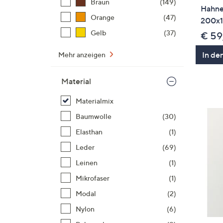
Braun
(149)
Hahne
Orange
(47)
200x
Gelb
(37)
€ 59
In de
Mehr anzeigen
Material
Materialmix
Baumwolle
(30)
Elasthan
(1)
Leder
(69)
Leinen
(1)
Mikrofaser
(1)
Modal
(2)
Nylon
(6)