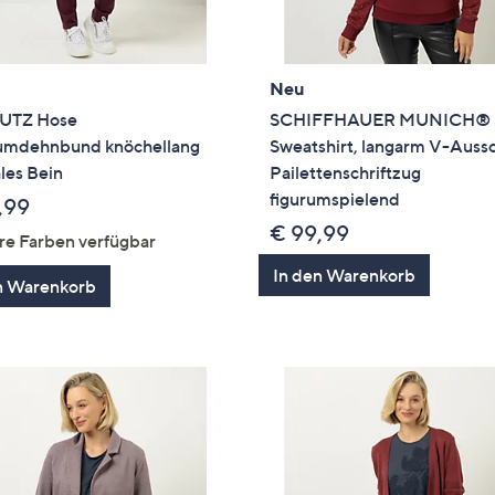
Neu
UTZ Hose
SCHIFFHAUER MUNICH®
mdehnbund knöchellang
Sweatshirt, langarm V-Aussc
les Bein
Pailettenschriftzug
figurumspielend
,99
€ 99,99
re Farben verfügbar
In den Warenkorb
n Warenkorb