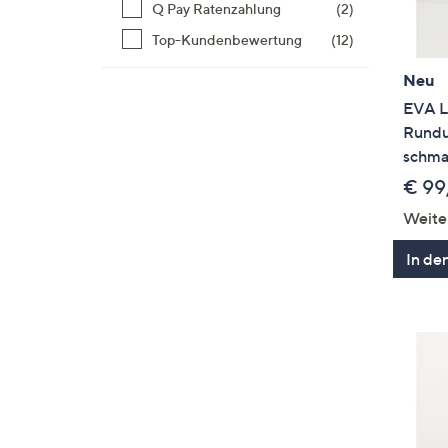
Q Pay Ratenzahlung
(2)
Top-Kundenbewertung
(12)
Neu
EVA L
Rundu
schma
€ 99
Weite
In de