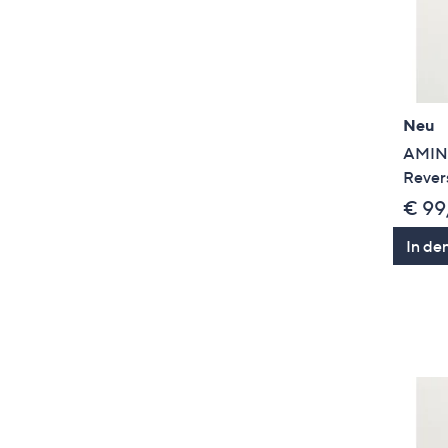
Neu
AMINA
Rever
€ 99
In de