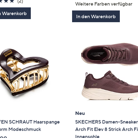
5.0
2
von
Bewertung
(2)
Weitere Farben verfügbar
von
Bewertungen
5
n Warenkorb
5
In den Warenkorb
Neu
FEN SCHRAUT Haarspange
SKECHERS Damen-Sneaker
orm Modeschmuck
Arch Fit Elev 8 Strick Arch F
Innensohle