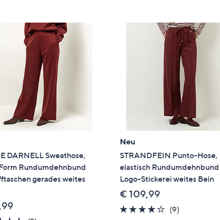
e
f
ouch-
eräten
ach
nks
zw.
chts,
m
ese
zuzeigen.
Neu
E DARNELL Sweathose,
STRANDFEIN Punto-Hose,
 Form Rundumdehnbund
elastisch Rundumdehnbund
fftaschen gerades weites
Logo-Stickerei weites Bein
€ 109,99
,99
4.1
9
(9)