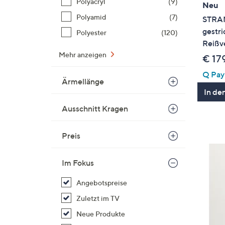
Polyacryl
(9)
Neu
Polyamid
(7)
STRAN
gestr
Polyester
(120)
Reißv
Mehr anzeigen
€ 17
Q Pay:
Ärmellänge
In de
Ausschnitt Kragen
Preis
Im Fokus
Angebotspreise
Zuletzt im TV
Neue Produkte