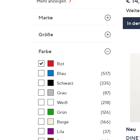
€ 14
Mehr anzeigen
Weite
Marke
In de
Größe
Farbe
Rot
Blau
(517)
Schwarz
(335)
Grau
(87)
Weiß
(218)
Grün
(126)
Beige
(166)
Neu
Lila
(37)
DINE 