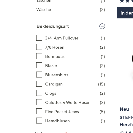
Taschen
(1)
Wäsche
(2)
In de
Bekleidungsart
3/4-Arm Pullover
(1)
7/8 Hosen
(2)
Bermudas
(1)
Blazer
(2)
Blusenshirts
(1)
Cardigan
(15)
Clogs
(2)
Culottes & Weite Hosen
(2)
Neu
Five Pocket Jeans
(5)
STEF
Hemdblusen
(1)
Herzf