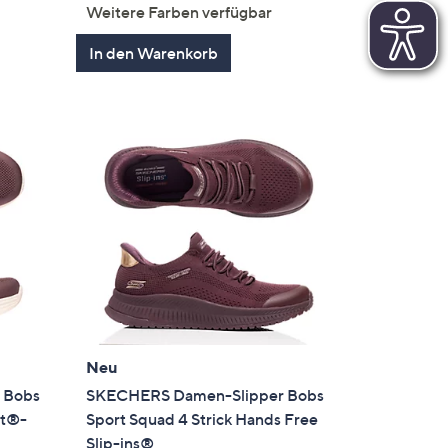
en
von
Bewertungen
Weitere Farben verfügbar
5
In den Warenkorb
Neu
 Bobs
SKECHERS Damen-Slipper Bobs
it®-
Sport Squad 4 Strick Hands Free
Slip-ins®