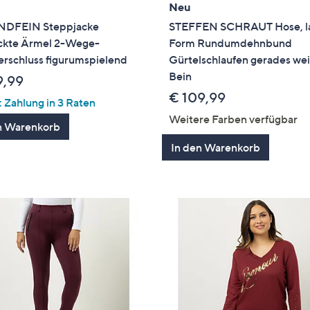
Neu
DFEIN Steppjacke
STEFFEN SCHRAUT Hose, l
ickte Ärmel 2-Wege-
Form Rundumdehnbund
erschluss figurumspielend
Gürtelschlaufen gerades wei
Bein
9,99
€ 109,99
 Zahlung in 3 Raten
Weitere Farben verfügbar
n Warenkorb
In den Warenkorb