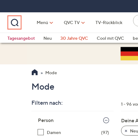
Zum
Hauptinhalt
springen
W
Menü
QVC TV
TV-Rückblick
su
W
d
Vo
Tagesangebot
Neu
30 Jahre QVC
Cool mit QVC
be
h
ve
QLINARISCH
Technik
si
v
Si
Mode
di
Pf
Mode
n
o
Filtern nach:
u
1 - 96 v
n
Zur
u
Person
Deine 
Produktliste
o
springen
Neu
Damen
(97)
w