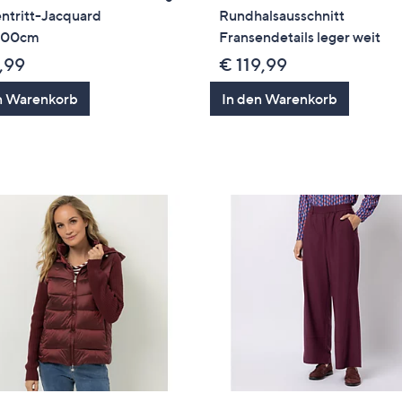
ntritt-Jacquard
Rundhalsausschnitt
100cm
Fransendetails leger weit
,99
€ 119,99
n Warenkorb
In den Warenkorb