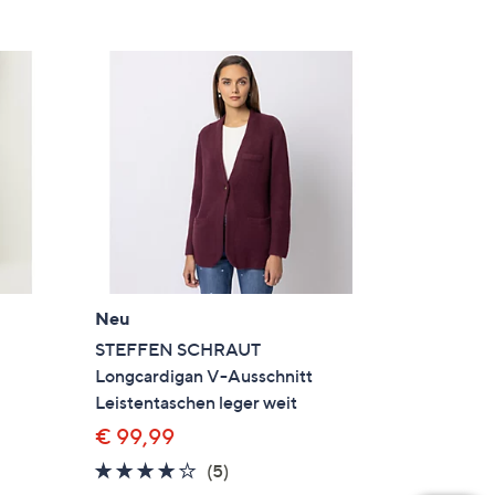
Neu
STEFFEN SCHRAUT
Longcardigan V-Ausschnitt
Leistentaschen leger weit
€ 99,99
4.0
5
(5)