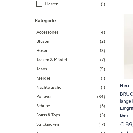
Si
Herren
(1)
au
T
Kategorie
G
n
Accessoires
(4)
li
Blusen
(2)
b
Hosen
(13)
re
u
Jacken & Mäntel
(7)
di
Jeans
(5)
an
Kleider
(1)
Neu
Nachtwäsche
(1)
BRUC
Pullover
(34)
lange
Schuhe
(8)
Eingri
Bein
Shirts & Tops
(3)
€ 89
Strickjacken
(17)