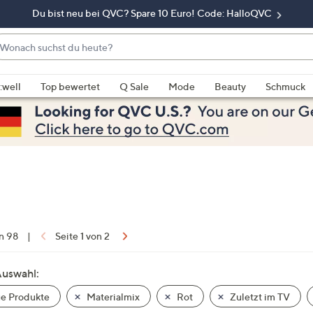
Du bist neu bei QVC? Spare 10 Euro! Code: HalloQVC
onach
chst
enn
u
rschläge
:well
Top bewertet
Q Sale
Mode
Beauty
Schmuck
eute?
rfügbar
nd,
erwenden
e
e
eiltasten
ach
ben
nd
on 98
|
Seite 1 von 2
ach
nten
Auswahl:
der
e Produkte
Materialmix
Rot
Zuletzt im TV
ischen