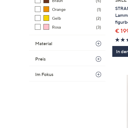
Braun
(5)
STRAN
Orange
(1)
Lammn
Gelb
(2)
figurb
Rosa
(3)
€ 19
Material
In de
Preis
Im Fokus