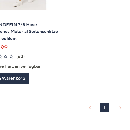
DFEIN 7/8 Hose
sches Material Seitenschlitze
les Bein
,99
2.5
62
(62)
von
Bewertungen
re Farben verfügbar
5
n Warenkorb
1