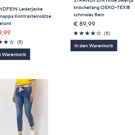
knöchellang OEKO-TEX®
DFEIN Lederjacke
schmales Bein
appa Kontrasteinsätze
etont
€ 89,99
9,99
3.8
5
(5)
von
Bewertung
4.2
5
(5)
In den Warenkorb
5
von
Bewertungen
n Warenkorb
5