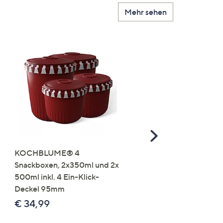
Mehr sehen
Scroll
Right
KOCHBLUME® 4
you:ly Pure Protein Limo
Snackboxen, 2x350ml und 2x
Lysin 575g für 25 Portio
500ml inkl. 4 Ein-Klick-
€ 49,99
Deckel 95mm
€ 86,94 /1 kg
€ 34,99