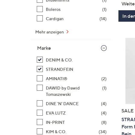
Weite
Boleros
(1)
In de
Cardigan
(14)
Mehr anzeigen
Marke
DENIM & CO.
STRANDFEIN
AMINATI®
(2)
DAWID by Dawid
(1)
Tomaszewski
DINE 'N' DANCE
(4)
SALE
EVA LUTZ
(4)
STRAN
IN-PRINT
(8)
Form 
KIM & CO.
(34)
Bein