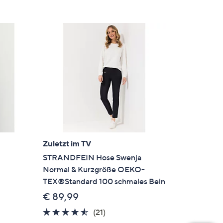
Zuletzt im TV
STRANDFEIN Hose Swenja
Normal & Kurzgröße OEKO-
TEX®Standard 100 schmales Bein
€ 89,99
4.4
21
(21)