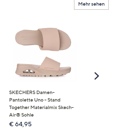
Mehr sehen
Scroll
Right
SKECHERS Damen-
JERYMOOD HOMEWEA
Pantolette Uno - Stand
Tops Mikrofaser Seitensc
Together Materialmix Skech-
leger weit
Air® Sohle
€ 24,99
€ 64,95