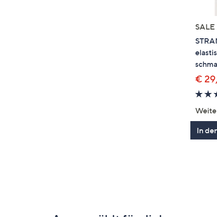
SALE
STRAN
elasti
schma
€ 29
Weite
In de