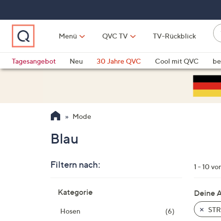
Zum
Hauptinhalt
springen
W
Menü
QVC TV
TV-Rückblick
su
W
d
Vo
Tagesangebot
Neu
30 Jahre QVC
Cool mit QVC
be
h
ve
QLINARISCH
Technik
si
v
Si
Mode
di
Pf
Blau
n
o
Filtern nach:
u
1 - 10 vo
n
Zur
u
Kategorie
Deine 
Produktliste
o
springen
STR
Hosen
(6)
w