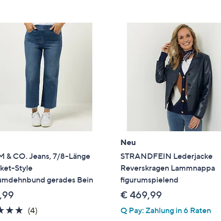
e
f
ouch-
eräten
ach
nks
zw.
chts,
m
ese
zuzeigen.
Neu
 & CO. Jeans, 7/8-Länge
STRANDFEIN Lederjacke
ket-Style
Reverskragen Lammnappa
mdehnbund gerades Bein
figurumspielend
,99
€ 469,99
4.8
4
(4)
Q Pay: Zahlung in 6 Raten