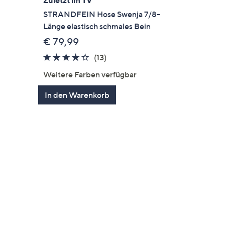
STRANDFEIN Hose Swenja 7/8-
Länge elastisch schmales Bein
€ 79,99
3.6
13
(13)
en
von
Bewertungen
Weitere Farben verfügbar
5
In den Warenkorb