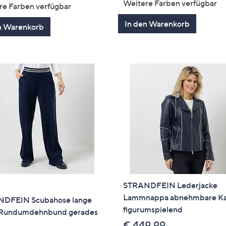
von
Bewertungen
Weitere Farben verfügbar
re Farben verfügbar
5
In den Warenkorb
n Warenkorb
STRANDFEIN Lederjacke
Lammnappa abnehmbare K
DFEIN Scubahose lange
figurumspielend
Rundumdehnbund gerades
€ 449,99