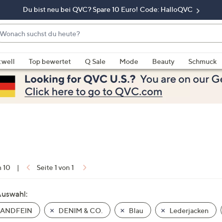
Du bist neu bei QVC? Spare 10 Euro! Code: HalloQVC
onach
chst
enn
u
rschläge
:well
Top bewertet
Q Sale
Mode
Beauty
Schmuck
eute?
rfügbar
nd,
erwenden
e
e
eiltasten
ach
ben
nd
n 10
|
Seite 1 von 1
ach
nten
Auswahl:
der
ANDFEIN
DENIM & CO.
Blau
Lederjacken
ischen