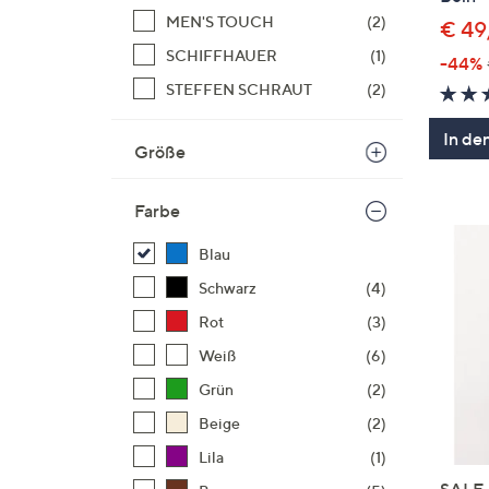
MEN'S TOUCH
(2)
€ 49
SCHIFFHAUER
(1)
-44%
STEFFEN SCHRAUT
(2)
In de
Größe
Farbe
Blau
Schwarz
(4)
Rot
(3)
Weiß
(6)
Grün
(2)
Beige
(2)
Lila
(1)
SALE