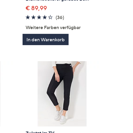
€ 89,99
gen
4.2
36
(36)
von
Bewertungen
Weitere Farben verfügbar
5
In den Warenkorb
Zuletzt im TV