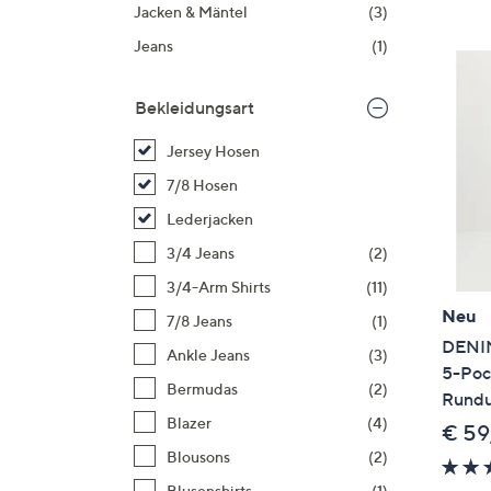
Si
Jacken & Mäntel
(3)
au
Jeans
(1)
T
G
Bekleidungsart
n
li
Jersey Hosen
b
7/8 Hosen
re
Lederjacken
u
di
3/4 Jeans
(2)
an
3/4-Arm Shirts
(11)
Neu
7/8 Jeans
(1)
DENIM
Ankle Jeans
(3)
5-Poc
Bermudas
(2)
Rundu
Blazer
(4)
€ 59
Blousons
(2)
Blusenshirts
(1)