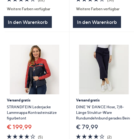
von
Bewertungen
von
Bewertungen
Weitere Farben verfügbar
Weitere Farben verfügbar
5
5
In den Warenkorb
In den Warenkorb
Versand gratis
Versand gratis
STRANDFEIN Lederjacke
DINE 'N' DANCE Hose, 7/8-
Lammnappa Kontrasteinsätze
Länge Struktur-Ware
figurbetont
Rundumdehnbund gerades Bein
€ 199,99
€ 79,99
4.2
5
4.0
2
(5)
(2)