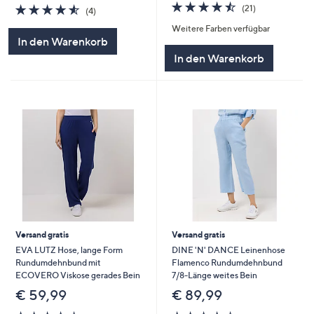
4.4
21
4.5
4
(21)
(4)
von
Bewertungen
von
Bewertungen
Weitere Farben verfügbar
5
5
In den Warenkorb
In den Warenkorb
Versand gratis
Versand gratis
EVA LUTZ Hose, lange Form
DINE 'N' DANCE Leinenhose
Rundumdehnbund mit
Flamenco Rundumdehnbund
ECOVERO Viskose gerades Bein
7/8-Länge weites Bein
€ 59,99
€ 89,99
4.4
25
4.3
10