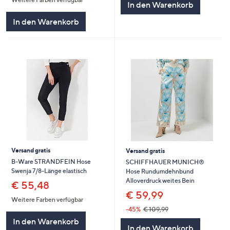
5
In den Warenkorb
In den Warenkorb
Versand gratis
Versand gratis
B-Ware STRANDFEIN Hose
SCHIFFHAUER MUNICH®
Swenja 7/8-Länge elastisch
Hose Rundumdehnbund
Alloverdruck weites Bein
€ 55,48
€ 59,99
Weitere Farben verfügbar
-45%
€ 109,99
In den Warenkorb
In den Warenkorb