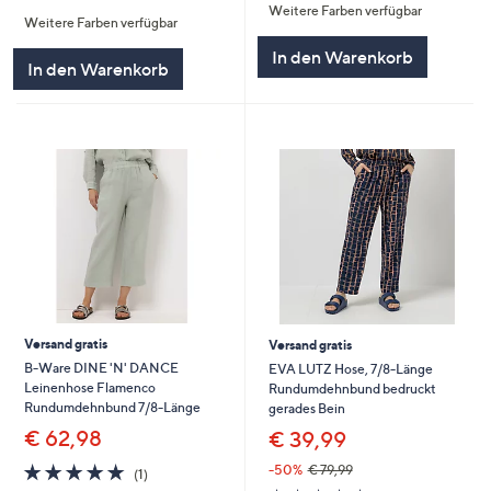
von
Bewertungen
Weitere Farben verfügbar
Weitere Farben verfügbar
5
In den Warenkorb
In den Warenkorb
Versand gratis
Versand gratis
B-Ware DINE 'N' DANCE
EVA LUTZ Hose, 7/8-Länge
Leinenhose Flamenco
Rundumdehnbund bedruckt
Rundumdehnbund 7/8-Länge
gerades Bein
€ 62,98
€ 39,99
5.0
1
-50%
€ 79,99
(1)
von
Bewertungen