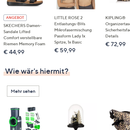
LITTLE ROSE 2
KIPLING®
ANGEBOT
Entlastungs-BHs
Organizertas
SKECHERS Damen-
Mikrofasermischung
Sicherheitsf
Sandale Lifted
Passform Lady 1x
Details
Comfort verstellbare
Spitze, 1x Basic
€ 72,99
Riemen Memory Foam
€ 59,99
€ 44,99
Wie wär's hiermit?
Mehr sehen