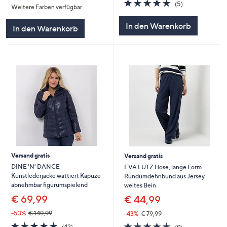
5.0
5
(5)
Weitere Farben verfügbar
5
von
Bewertungen
5
In den Warenkorb
In den Warenkorb
Versand gratis
Versand gratis
DINE 'N' DANCE
EVA LUTZ Hose, lange Form
Kunstlederjacke wattiert Kapuze
Rundumdehnbund aus Jersey
abnehmbar figurumspielend
weites Bein
€ 69,99
€ 44,99
-53%
€ 149,99
-43%
€ 79,99
4.7
42
4.6
9
(42)