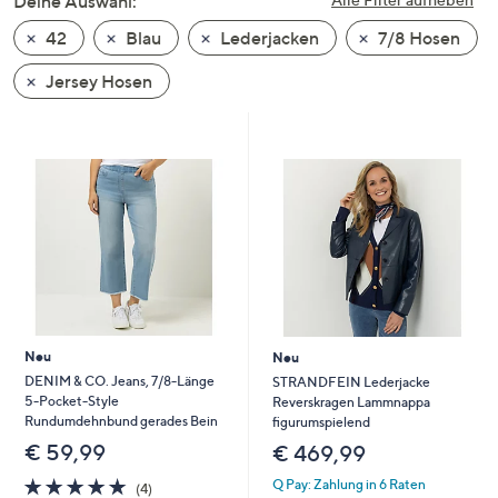
Deine Auswahl:
unten
42
Blau
Lederjacken
7/8 Hosen
oder
wischen
Jersey Hosen
Sie
auf
Touch-
Geräten
nach
links
bzw.
rechts,
um
diese
Neu
Neu
anzuzeigen.
DENIM & CO. Jeans, 7/8-Länge
STRANDFEIN Lederjacke
5-Pocket-Style
Reverskragen Lammnappa
Rundumdehnbund gerades Bein
figurumspielend
€ 59,99
€ 469,99
4.8
4
Q Pay: Zahlung in 6 Raten
(4)