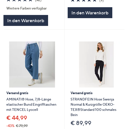
(9)
von
Bewertungen
von
Bewertungen
Weitere Farben verfügbar
5
5
In den Warenkorb
In den Warenkorb
Versand gratis
Versand gratis
AMINATI® Hose, 7/8-Länge
STRANDFEIN Hose Swenja
elastischer Bund Eingrifftaschen
Normal & Kurzgröße OEKO-
mit TENCEL Lyocell
TEX®Standard 100 schmales
Bein
€ 44,99
€ 89,99
-43%
€ 79,99