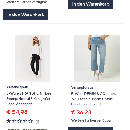
Weitere Farben verfügbar
5
In den Warenkorb
In den Warenkorb
Versand gratis
Versand gratis
B-Ware STRANDFEIN Hose
B-Ware DENIM & CO. Jeans,
Swenja Normal & Kurzgröße
7/8-Länge 5-Pocket-Style
Logo-Anhänger
Rundumdehnbund
€ 54,98
€ 36,28
1.0
1
Weitere Farben verfügbar
(1)
von
Bewertungen
Weitere Farben verfügbar