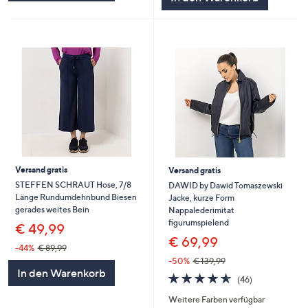
Versand gratis
Versand gratis
STEFFEN SCHRAUT Hose, 7/8
DAWID by Dawid Tomaszewski
Länge Rundumdehnbund Biesen
Jacke, kurze Form
gerades weites Bein
Nappalederimitat
figurumspielend
€ 49,99
€ 69,99
-44%
€ 89,99
-50%
€ 139,99
In den Warenkorb
4.5
46
(46)
von
Bewertungen
Weitere Farben verfügbar
5