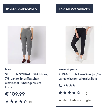
von
Bewertungen
von
Bewertungen
5
5
In den Warenkorb
In den Warenkorb
Neu
Versand gratis
STEFFEN SCHRAUT Strickhose,
STRANDFEIN Hose Swenja 7/8-
7/8-Länge Eingrifftaschen
Länge elastisch schmales Bein
elastischer Bund leger weite
€ 79,99
Form
3.6
13
€ 109,99
(13)
von
Bewertungen
Weitere Farben verfügbar
4.0
6
5
(6)
von
Bewertungen