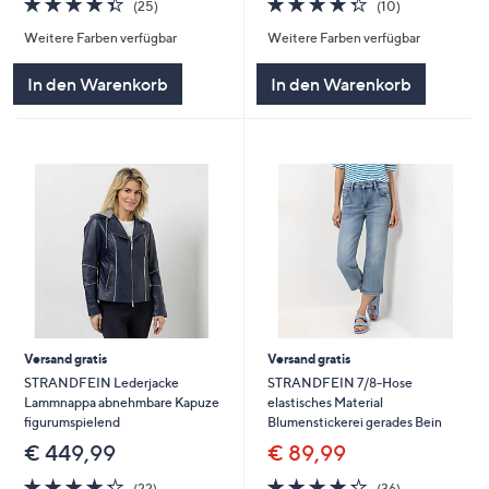
(25)
(10)
von
Bewertungen
von
Bewertungen
Weitere Farben verfügbar
Weitere Farben verfügbar
5
5
In den Warenkorb
In den Warenkorb
Versand gratis
Versand gratis
STRANDFEIN Lederjacke
STRANDFEIN 7/8-Hose
Lammnappa abnehmbare Kapuze
elastisches Material
figurumspielend
Blumenstickerei gerades Bein
€ 449,99
€ 89,99
4.2
22
4.2
36
(22)
(36)