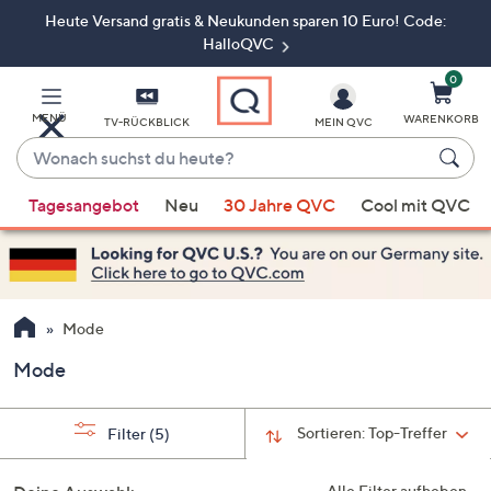
Heute Versand gratis & Neukunden sparen 10 Euro! Code:
Zum
Hauptinhalt
HalloQVC
springen
0
MENÜ
WARENKORB
TV-RÜCKBLICK
MEIN QVC
Wonach
suchst
Wenn
du
Tagesangebot
Neu
30 Jahre QVC
Cool mit QVC
Vorschläge
heute?
verfügbar
sind,
verwenden
Sie
Mode
die
Mode
Pfeiltasten
nach
oben
Sortieren:
Top-Treffer
Filter
(5)
und
nach
Alle Filter aufheben