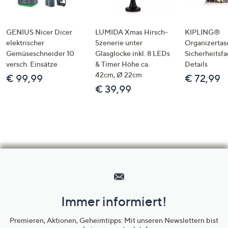
GENIUS Nicer Dicer
LUMIDA Xmas Hirsch-
KIPLING®
elektrischer
Szenerie unter
Organizertas
Gemüseschneider 10
Glasglocke inkl. 8 LEDs
Sicherheitsf
versch. Einsätze
& Timer Höhe ca.
Details
42cm, Ø 22cm
€ 99,99
€ 72,99
€ 39,99
Hilfeseiten,
Service
und
Immer informiert!
Unternehmensinformationen
Premieren, Aktionen, Geheimtipps: Mit unseren Newslettern bist