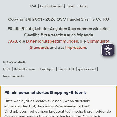
USA
Großbritannien
Italien
Japan
Copyright © 2001 - 2026 QVC Handel S.à r.l. & Co. KG
Für die Richtigkeit der Angaben übernehmen wir keine
Gewähr. Bitte beachte auch folgende
AGB
, die
Datenschutzbestimmungen
, die
Community
Standards
und das
Impressum
.
Die QVC Group
HSN
Ballard Designs
Frontgate
Garnet Hill
grandin road
Improvements
Für ein personalisiertes Shopping-Erlebnis
Bitte wähle „Alle Cookies zulassen“, wenn du damit
einverstanden bist, dass wir in Zusammenarbeit mit
Drittanbietern auf deinem Endgerät technische & profilbildende
Cookies und andere Tracking-Technologien zu Analyse- &