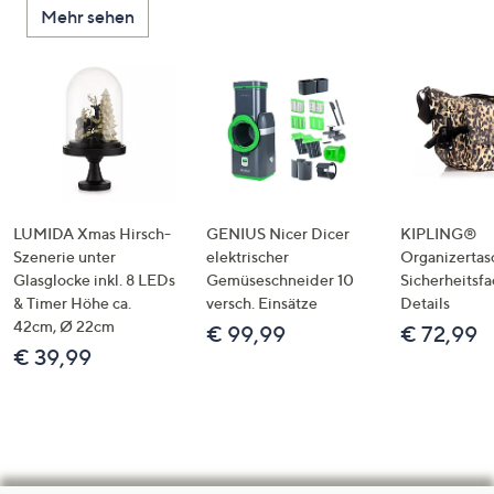
Mehr sehen
LUMIDA Xmas Hirsch-
GENIUS Nicer Dicer
KIPLING®
Szenerie unter
elektrischer
Organizertas
Glasglocke inkl. 8 LEDs
Gemüseschneider 10
Sicherheitsf
& Timer Höhe ca.
versch. Einsätze
Details
42cm, Ø 22cm
€ 99,99
€ 72,99
€ 39,99