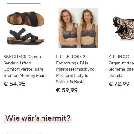
oder
wischen
Sie
auf
Touch-
Geräten
nach
links
SKECHERS Damen-
LITTLE ROSE 2
KIPLING®
bzw.
Sandale Lifted
Entlastungs-BHs
Organizertas
Comfort verstellbare
Mikrofasermischung
Sicherheitsf
rechts,
Riemen Memory Foam
Passform Lady 1x
Details
um
Spitze, 1x Basic
€ 54,95
€ 72,99
diese
€ 59,99
anzuzeigen.
Wie wär's hiermit?