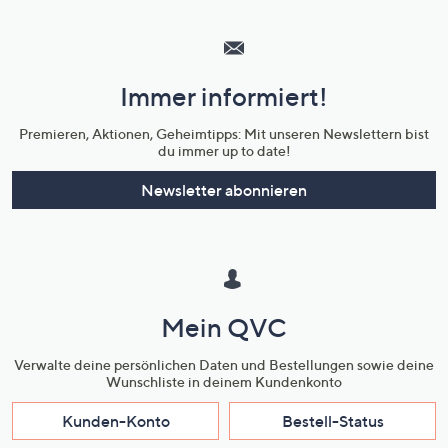
Hilfeseiten,
Service
und
Immer informiert!
Unternehmensinformationen
Premieren, Aktionen, Geheimtipps: Mit unseren Newslettern bist
du immer up to date!
Newsletter abonnieren
Mein QVC
Verwalte deine persönlichen Daten und Bestellungen sowie deine
Wunschliste in deinem Kundenkonto
Kunden-Konto
Bestell-Status