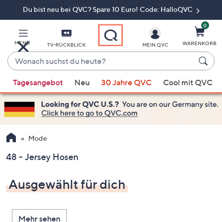
Du bist neu bei QVC? Spare 10 Euro! Code: HalloQVC
Zum
Hauptinhalt
springen
0
MENÜ
WARENKORB
TV-RÜCKBLICK
MEIN QVC
Wonach
suchst
Wenn
du
Tagesangebot
Neu
30 Jahre QVC
Cool mit QVC
Vorschläge
heute?
verfügbar
sind,
verwenden
Sie
Mode
die
48 - Jersey Hosen
Pfeiltasten
nach
Ausgewählt für dich
oben
und
nach
Mehr sehen
unten