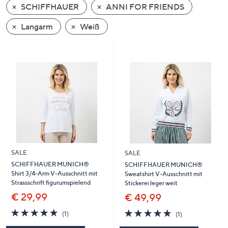
SCHIFFHAUER
ANNI FOR FRIENDS
oder
wischen
Langarm
Weiß
Sie
auf
Touch-
Geräten
nach
links
bzw.
rechts,
um
diese
SALE
SALE
anzuzeigen.
SCHIFFHAUER MUNICH®
SCHIFFHAUER MUNICH®
Shirt 3/4-Arm V-Ausschnitt mit
Sweatshirt V-Ausschnitt mit
Strassschrift figurumspielend
Stickerei leger weit
€ 29,99
€ 49,99
5.0
1
5.0
1
(1)
(1)
von
Bewertungen
von
Bewertungen