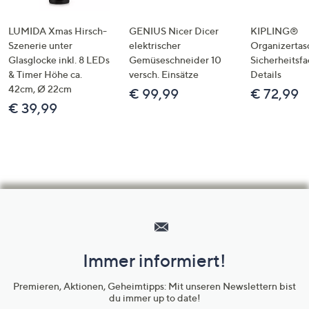
LUMIDA Xmas Hirsch-
GENIUS Nicer Dicer
KIPLING®
Szenerie unter
elektrischer
Organizertas
Glasglocke inkl. 8 LEDs
Gemüseschneider 10
Sicherheitsf
& Timer Höhe ca.
versch. Einsätze
Details
42cm, Ø 22cm
€ 99,99
€ 72,99
€ 39,99
Hilfeseiten,
Service
und
Immer informiert!
Unternehmensinformationen
Premieren, Aktionen, Geheimtipps: Mit unseren Newslettern bist
du immer up to date!