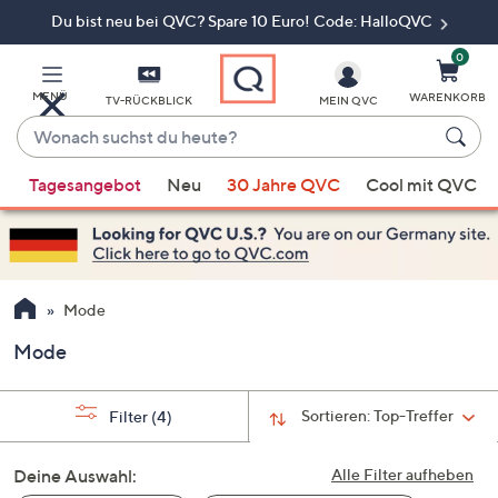
Du bist neu bei QVC? Spare 10 Euro! Code: HalloQVC
Zum
Hauptinhalt
springen
0
MENÜ
WARENKORB
TV-RÜCKBLICK
MEIN QVC
Wonach
suchst
Wenn
du
Tagesangebot
Neu
30 Jahre QVC
Cool mit QVC
Vorschläge
heute?
verfügbar
sind,
verwenden
Sie
Mode
die
Mode
Pfeiltasten
nach
oben
Sortieren:
Top-Treffer
Filter
(4)
und
nach
Deine Auswahl:
Alle Filter aufheben
unten