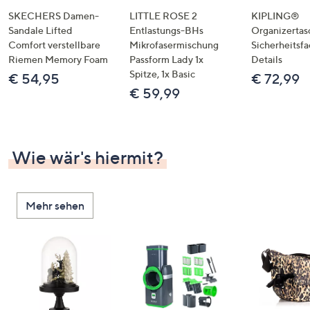
SKECHERS Damen-
LITTLE ROSE 2
KIPLING®
Sandale Lifted
Entlastungs-BHs
Organizertas
Comfort verstellbare
Mikrofasermischung
Sicherheitsf
Riemen Memory Foam
Passform Lady 1x
Details
Spitze, 1x Basic
€ 54,95
€ 72,99
€ 59,99
Wie wär's hiermit?
Mehr sehen