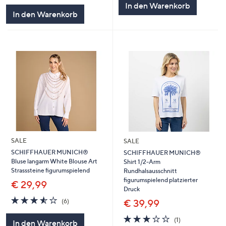
In den Warenkorb
In den Warenkorb
SALE
SALE
SCHIFFHAUER MUNICH®
SCHIFFHAUER MUNICH®
Bluse langarm White Blouse Art
Shirt 1/2-Arm
Strasssteine figurumspielend
Rundhalsausschnitt
figurumspielend platzierter
€ 29,99
Druck
3.5
6
€ 39,99
(6)
von
Bewertungen
5
3.0
1
(1)
In den Warenkorb
von
Bewertungen