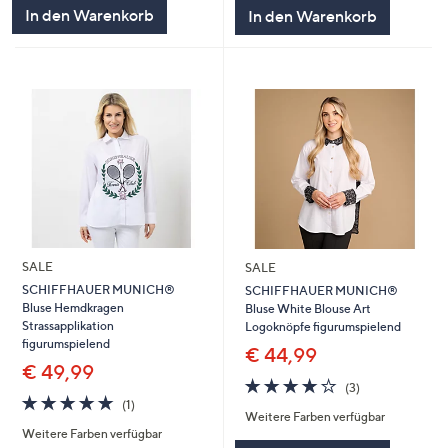
5
5
In den Warenkorb
In den Warenkorb
SALE
SALE
SCHIFFHAUER MUNICH®
SCHIFFHAUER MUNICH®
Bluse Hemdkragen
Bluse White Blouse Art
Strassapplikation
Logoknöpfe figurumspielend
figurumspielend
€ 44,99
€ 49,99
4.0
3
(3)
5.0
1
von
Bewertungen
(1)
Weitere Farben verfügbar
von
Bewertungen
5
Weitere Farben verfügbar
5