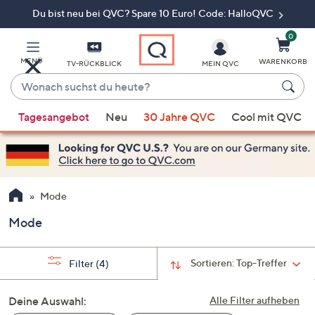
Du bist neu bei QVC? Spare 10 Euro! Code: HalloQVC
Zum
Hauptinhalt
springen
0
MENÜ
WARENKORB
TV-RÜCKBLICK
MEIN QVC
Wonach
suchst
Wenn
du
Tagesangebot
Neu
30 Jahre QVC
Cool mit QVC
Vorschläge
heute?
verfügbar
sind,
verwenden
Sie
Mode
die
Mode
Pfeiltasten
nach
oben
Sortieren:
Top-Treffer
Filter
(4)
und
nach
Deine Auswahl:
Alle Filter aufheben
unten