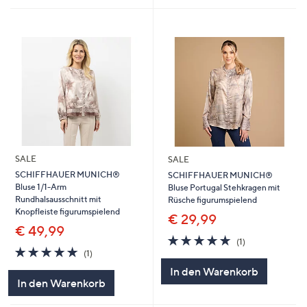
SALE
SALE
SCHIFFHAUER MUNICH®
SCHIFFHAUER MUNICH®
Bluse 1/1-Arm
Bluse Portugal Stehkragen mit
Rundhalsausschnitt mit
Rüsche figurumspielend
Knopfleiste figurumspielend
€ 29,99
€ 49,99
5.0
1
(1)
5.0
1
von
Bewertungen
(1)
von
Bewertungen
5
In den Warenkorb
5
In den Warenkorb