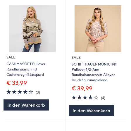
SALE
SALE
CASHMASOFT Pullover
SCHIFFHAUER MUNICH®
Rundhalsausschnitt
Pullover, 1/2-Arm
Cashmeregriff Jacquard
Rundhalsausschnitt Allover-
Druck figurumspielend
€ 33,99
€ 39,99
4.3
3
(3)
von
Bewertungen
3.5
4
(4)
5
von
Bewertungen
In den Warenkorb
5
In den Warenkorb