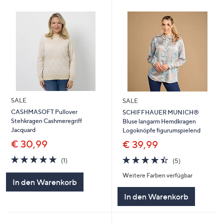
SALE
SALE
CASHMASOFT Pullover
SCHIFFHAUER MUNICH®
Stehkragen Cashmeregriff
Bluse langarm Hemdkragen
Jacquard
Logoknöpfe figurumspielend
€ 30,99
€ 39,99
5.0
1
4.4
5
(1)
(5)
von
Bewertungen
von
Bewertungen
Weitere Farben verfügbar
5
5
In den Warenkorb
In den Warenkorb