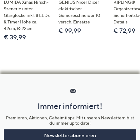
LUMIDA Xmas Hirsch-
GENIUS Nicer Dicer
KIPLING®
Szenerie unter
elektrischer
Organizertas
Glasglocke inkl. 8 LEDs
Gemüseschneider 10
Sicherheitsf
& Timer Höhe ca.
versch. Einsätze
Details
42cm, Ø 22cm
€ 99,99
€ 72,99
€ 39,99
Hilfeseiten,
Service
und
Immer informiert!
Unternehmensinformationen
Premieren, Aktionen, Geheimtipps: Mit unseren Newslettern bist
du immer up to date!
Newsletter abonnieren