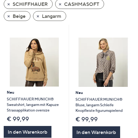
SCHIFFHAUER
CASHMASOFT
oder
wischen
Beige
Langarm
Sie
auf
Touch-
Geräten
nach
links
bzw.
rechts,
um
diese
Neu
Neu
anzuzeigen.
SCHIFFHAUER MUNICH®
SCHIFFHAUER MUNICH®
Sweatshirt, langarm mit Kapuze
Bluse, langarm Schleife
Strassapplikation oversize
Knopfleiste figurumspielend
€ 99,99
€ 99,99
In den Warenkorb
In den Warenkorb