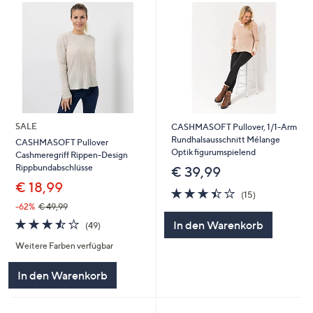
SALE
CASHMASOFT Pullover, 1/1-Arm
Rundhalsausschnitt Mélange
CASHMASOFT Pullover
Optik figurumspielend
Cashmeregriff Rippen-Design
Rippbundabschlüsse
€ 39,99
€ 18,99
3.4
15
(15)
von
Bewertungen
-62%
€ 49,99
5
3.5
49
In den Warenkorb
(49)
von
Bewertungen
Weitere Farben verfügbar
5
In den Warenkorb