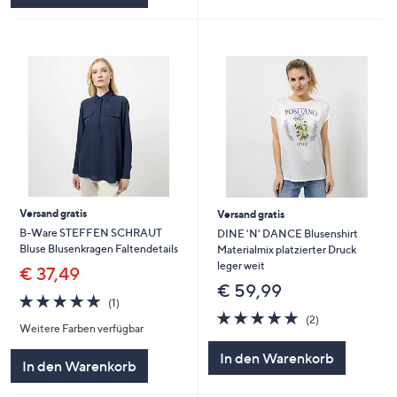
Versand gratis
Versand gratis
B-Ware STEFFEN SCHRAUT
DINE 'N' DANCE Blusenshirt
Bluse Blusenkragen Faltendetails
Materialmix platzierter Druck
leger weit
€ 37,49
€ 59,99
5.0
1
(1)
von
Bewertungen
5.0
2
(2)
Weitere Farben verfügbar
5
von
Bewertungen
5
In den Warenkorb
In den Warenkorb