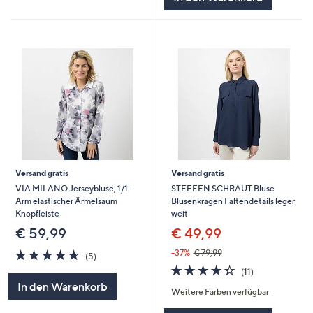
Versand gratis
Versand gratis
VIA MILANO Jerseybluse, 1/1-
STEFFEN SCHRAUT Bluse
Arm elastischer Ärmelsaum
Blusenkragen Faltendetails leger
Knopfleiste
weit
€ 59,99
€ 49,99
4.6
5
-37%
€ 79,99
(5)
von
Bewertungen
4.4
11
(11)
5
von
Bewertungen
In den Warenkorb
Weitere Farben verfügbar
5