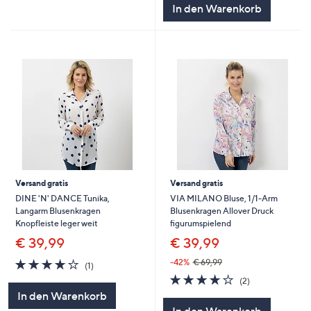
In den Warenkorb
Versand gratis
Versand gratis
DINE 'N' DANCE Tunika,
VIA MILANO Bluse, 1/1-Arm
Langarm Blusenkragen
Blusenkragen Allover Druck
Knopfleiste leger weit
figurumspielend
€ 39,99
€ 39,99
4.0
1
-42%
€ 69,99
(1)
von
Bewertungen
4.0
2
(2)
5
von
Bewertungen
In den Warenkorb
5