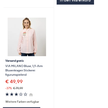
In den Warenkorb
Versand gratis
VIA MILANO Bluse, 1/1-Arm
Blusenkragen Stickerei
figurumspielend
€ 49,99
-37%
€ 79,99
3.0
1
(1)
von
Bewertungen
Weitere Farben verfügbar
5