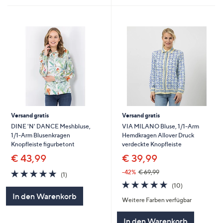
Versand gratis
Versand gratis
DINE 'N' DANCE Meshbluse,
VIA MILANO Bluse, 1/1-Arm
1/1-Arm Blusenkragen
Hemdkragen Allover Druck
Knopfleiste figurbetont
verdeckte Knopfleiste
€ 43,99
€ 39,99
5.0
1
-42%
€ 69,99
(1)
von
Bewertungen
4.7
10
(10)
5
von
Bewertungen
In den Warenkorb
Weitere Farben verfügbar
5
In den Warenkorb