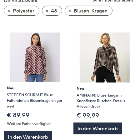
Deine Auswahl:
unten
Polyester
48
Blusen-Kragen
oder
wischen
Sie
auf
Touch-
Geräten
nach
links
bzw.
rechts,
um
Neu
Neu
diese
STEFFEN SCHRAUT Bluse
AMINATI® Bluse, langarm
Faltendetails Blusenkragen leger
Knopfleiste Rüschen-Details
anzuzeigen.
weit
Allover-Druck
€ 89,99
€ 99,99
Weitere Farben verfügbar
In den Warenkorb
In den Warenkorb