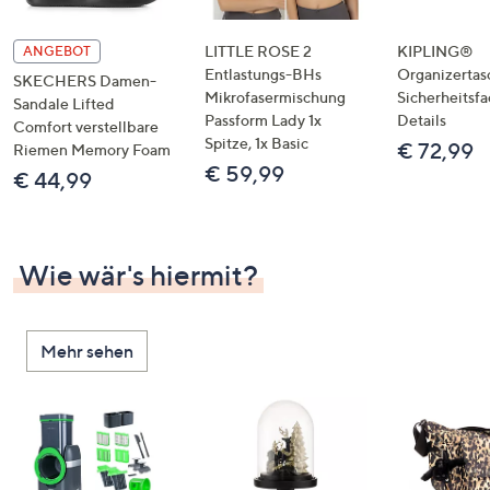
LITTLE ROSE 2
KIPLING®
ANGEBOT
Entlastungs-BHs
Organizertas
SKECHERS Damen-
Mikrofasermischung
Sicherheitsf
Sandale Lifted
Passform Lady 1x
Details
Comfort verstellbare
Spitze, 1x Basic
€ 72,99
Riemen Memory Foam
€ 59,99
€ 44,99
Wie wär's hiermit?
Mehr sehen