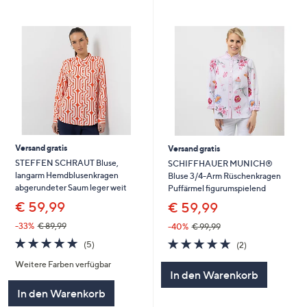
Versand gratis
Versand gratis
STEFFEN SCHRAUT Bluse,
SCHIFFHAUER MUNICH®
langarm Hemdblusenkragen
Bluse 3/4-Arm Rüschenkragen
abgerundeter Saum leger weit
Puffärmel figurumspielend
€ 59,99
€ 59,99
-33%
€ 89,99
-40%
€ 99,99
5.0
5
5.0
2
(5)
(2)
von
Bewertungen
von
Bewertungen
Weitere Farben verfügbar
5
5
In den Warenkorb
In den Warenkorb