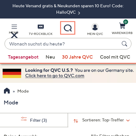
Heute Versand gratis & Neukunden sparen 10 Euro! Code:
Zum
Hauptinhalt
HalloQVC
springen
0
MENÜ
WARENKORB
TV-RÜCKBLICK
MEIN QVC
Wonach
suchst
Wenn
du
Tagesangebot
Neu
30 Jahre QVC
Cool mit QVC
Vorschläge
heute?
verfügbar
sind,
verwenden
Sie
Mode
die
Mode
Pfeiltasten
nach
oben
Sortieren:
Top-Treffer
Filter
(3)
und
nach
Alle Filter aufheben