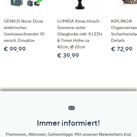
GENIUS Nicer Dicer
LUMIDA Xmas Hirsch-
KIPLING®
elektrischer
Szenerie unter
Organizertas
Gemüseschneider 10
Glasglocke inkl. 8 LEDs
Sicherheitsf
versch. Einsätze
& Timer Höhe ca.
Details
42cm, Ø 22cm
€ 99,99
€ 72,99
€ 39,99
Hilfeseiten,
Service
und
Immer informiert!
Unternehmensinformationen
Premieren, Aktionen, Geheimtipps: Mit unseren Newslettern bist