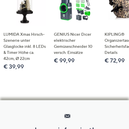
LUMIDA Xmas Hirsch-
GENIUS Nicer Dicer
KIPLING®
Szenerie unter
elektrischer
Organizertas
Glasglocke inkl. 8 LEDs
Gemüseschneider 10
Sicherheitsf
& Timer Höhe ca.
versch. Einsätze
Details
42cm, Ø 22cm
€ 99,99
€ 72,99
€ 39,99
Hilfeseiten,
Service
und