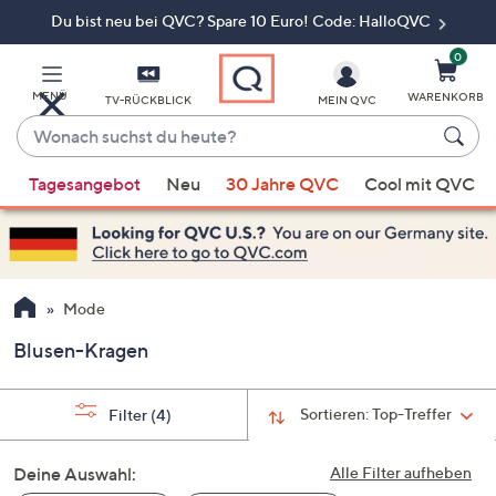
Du bist neu bei QVC? Spare 10 Euro! Code: HalloQVC
Zum
Hauptinhalt
springen
0
MENÜ
WARENKORB
TV-RÜCKBLICK
MEIN QVC
Wonach
suchst
Wenn
du
Tagesangebot
Neu
30 Jahre QVC
Cool mit QVC
Vorschläge
heute?
verfügbar
sind,
verwenden
Sie
Mode
die
Blusen-Kragen
Pfeiltasten
nach
oben
Sortieren:
Top-Treffer
Filter
(4)
und
nach
Deine Auswahl:
Alle Filter aufheben
unten