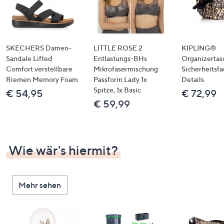
SKECHERS Damen-
LITTLE ROSE 2
KIPLING®
Sandale Lifted
Entlastungs-BHs
Organizertas
Comfort verstellbare
Mikrofasermischung
Sicherheitsf
Riemen Memory Foam
Passform Lady 1x
Details
Spitze, 1x Basic
€ 54,95
€ 72,99
€ 59,99
Wie wär's hiermit?
Mehr sehen