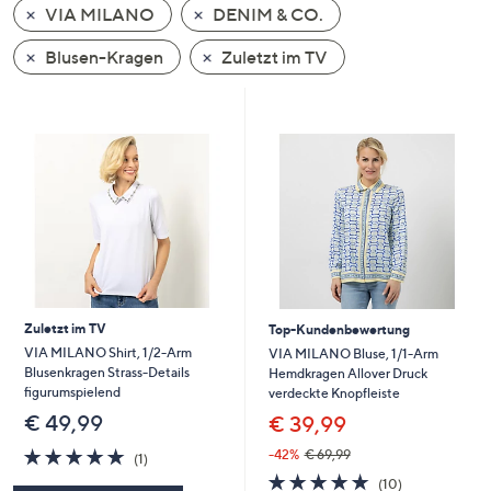
VIA MILANO
DENIM & CO.
oder
wischen
Blusen-Kragen
Zuletzt im TV
Sie
auf
Touch-
Geräten
nach
links
bzw.
rechts,
um
diese
Zuletzt im TV
Top-Kundenbewertung
anzuzeigen.
VIA MILANO Shirt, 1/2-Arm
VIA MILANO Bluse, 1/1-Arm
Blusenkragen Strass-Details
Hemdkragen Allover Druck
figurumspielend
verdeckte Knopfleiste
€ 49,99
€ 39,99
5.0
1
-42%
€ 69,99
(1)
von
Bewertungen
4.7
10
(10)