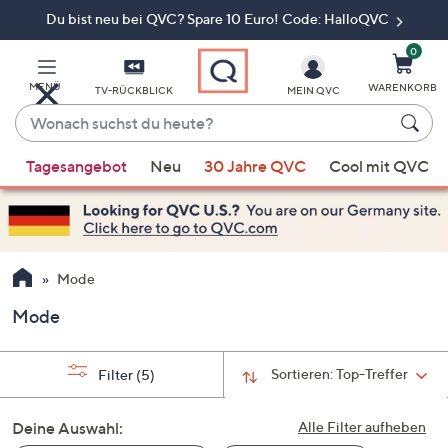
Du bist neu bei QVC? Spare 10 Euro! Code: HalloQVC
Zum
Hauptinhalt
springen
0
MENÜ
WARENKORB
TV-RÜCKBLICK
MEIN QVC
Wonach
suchst
Wenn
du
Tagesangebot
Neu
30 Jahre QVC
Cool mit QVC
Vorschläge
heute?
verfügbar
sind,
verwenden
Sie
Mode
die
Mode
Pfeiltasten
nach
oben
Sortieren:
Top-Treffer
Filter
(5)
und
nach
Deine Auswahl:
Alle Filter aufheben
unten