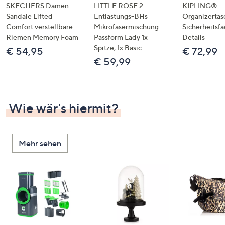
SKECHERS Damen-
LITTLE ROSE 2
KIPLING®
Sandale Lifted
Entlastungs-BHs
Organizertas
Comfort verstellbare
Mikrofasermischung
Sicherheitsf
Riemen Memory Foam
Passform Lady 1x
Details
Spitze, 1x Basic
€ 54,95
€ 72,99
€ 59,99
Wie wär's hiermit?
Mehr sehen