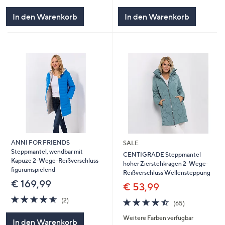
von
Bewertungen
von
Bewertungen
5
5
In den Warenkorb
In den Warenkorb
ANNI FOR FRIENDS
SALE
Steppmantel, wendbar mit
CENTIGRADE Steppmantel
Kapuze 2-Wege-Reißverschluss
hoher Zierstehkragen 2-Wege-
figurumspielend
Reißverschluss Wellensteppung
€ 169,99
€ 53,99
4.5
2
4.4
65
(2)
(65)
von
Bewertungen
von
Bewertungen
5
Weitere Farben verfügbar
5
In den Warenkorb