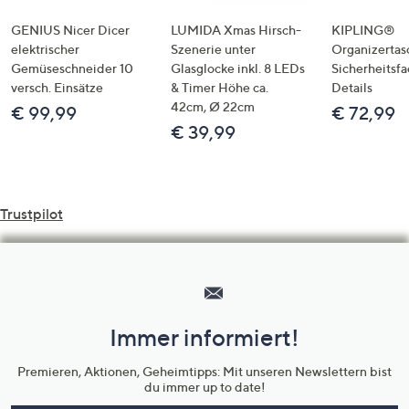
GENIUS Nicer Dicer
LUMIDA Xmas Hirsch-
KIPLING®
elektrischer
Szenerie unter
Organizertas
Gemüseschneider 10
Glasglocke inkl. 8 LEDs
Sicherheitsf
versch. Einsätze
& Timer Höhe ca.
Details
42cm, Ø 22cm
€ 99,99
€ 72,99
€ 39,99
Trustpilot
Hilfeseiten,
Service
und
Immer informiert!
Unternehmensinformationen
Premieren, Aktionen, Geheimtipps: Mit unseren Newslettern bist
du immer up to date!