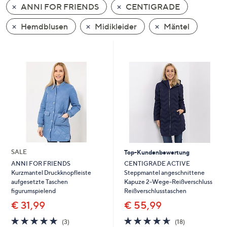
ANNI FOR FRIENDS
CENTIGRADE
oder
wischen
Hemdblusen
Midikleider
Mäntel
Sie
auf
Touch-
Geräten
nach
links
bzw.
rechts,
um
diese
SALE
Top-Kundenbewertung
anzuzeigen.
CENTIGRADE ACTIVE
ANNI FOR FRIENDS
Steppmantel angeschnittene
Kurzmantel Druckknopfleiste
Kapuze 2-Wege-Reißverschluss
aufgesetzte Taschen
Reißverschlusstaschen
figurumspielend
€ 55,99
€ 31,99
4.6
18
4.7
3
(18)
(3)