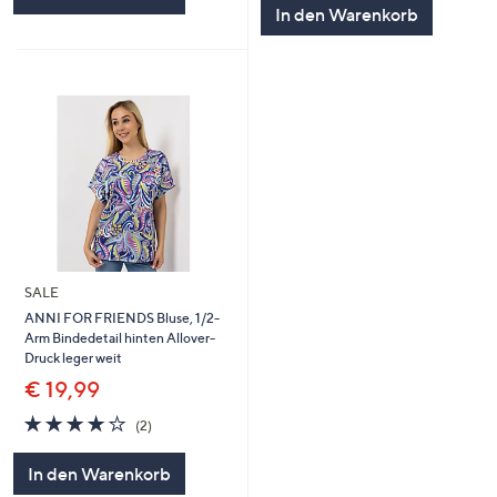
In den Warenkorb
SALE
ANNI FOR FRIENDS Bluse, 1/2-
Arm Bindedetail hinten Allover-
Druck leger weit
€ 19,99
4.0
2
(2)
von
Bewertungen
5
In den Warenkorb