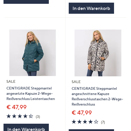
In den Warenkorb
SALE
SALE
CENTIGRADE Steppmantel
CENTIGRADE Steppmantel
angesetzte Kapuze 2-Wege-
angeschnittene Kapuze
Reißverschluss Leistentaschen
Reißverschlusstaschen 2-Wege-
Reißverschluss
€ 47,99
€ 47,99
4.3
3
(3)
von
Bewertungen
4.1
7
(7)
5
von
Bewertungen
In den Warenkorb
5