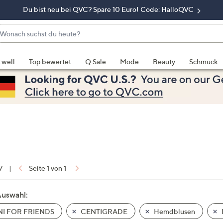
Du bist neu bei QVC? Spare 10 Euro! Code: HalloQVC
onach
chst
enn
u
rschläge
:well
Top bewertet
Q Sale
Mode
Beauty
Schmuck
eute?
rfügbar
nd,
erwenden
e
e
eiltasten
ach
ben
nd
7
|
Seite 1 von 1
ach
nten
Auswahl:
der
I FOR FRIENDS
CENTIGRADE
Hemdblusen
ischen