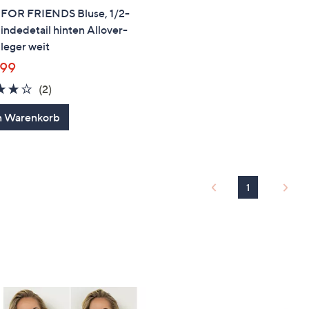
FOR FRIENDS Bluse, 1/2-
ndedetail hinten Allover-
leger weit
,99
4.0
2
(2)
von
Bewertungen
n Warenkorb
5
1