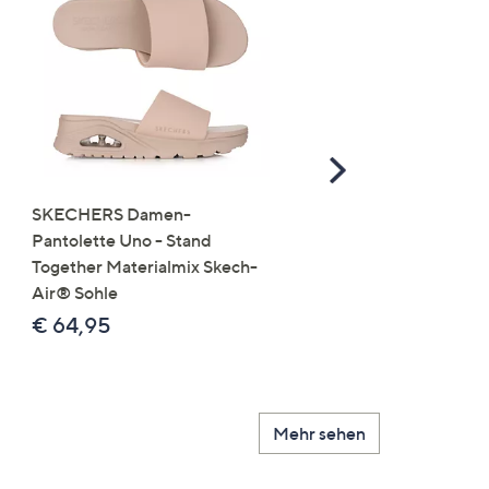
Scroll
Right
SKECHERS Damen-
JERYMOOD HOMEWEA
Pantolette Uno - Stand
Tops Mikrofaser Seitensc
Together Materialmix Skech-
leger weit
Air® Sohle
€ 24,99
€ 64,95
Mehr sehen