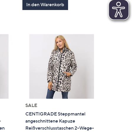
In den Warenkorb
5
gen
SALE
l
CENTIGRADE Steppmantel
-
angeschnittene Kapuze
hen
Reißverschlusstaschen 2-Wege-