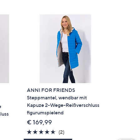
ANNI FOR FRIENDS
Steppmantel, wendbar mit
Kapuze 2-Wege-Reißverschluss
e
figurumspielend
luss
€ 169,99
4.5
2
(2)
von
Bewertungen