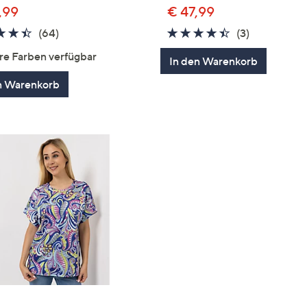
,99
€ 47,99
4.4
64
4.3
3
(64)
(3)
von
Bewertungen
von
Bewertung
re Farben verfügbar
In den Warenkorb
5
5
n Warenkorb