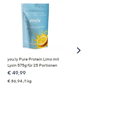
Scroll
Right
you:ly Pure Protein Limo mit
STRANDFEIN Punto-Ho
Lysin 575g für 25 Portionen
elastisch Rundumdehnb
Logo-Stickerei weites B
€ 49,99
€ 109,99
€ 86,94 /1 kg