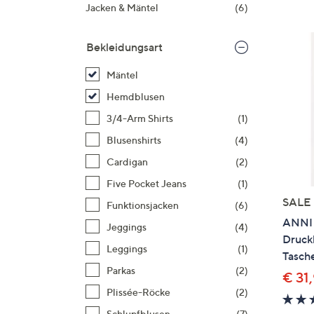
Si
Jacken & Mäntel
(6)
au
T
Bekleidungsart
G
n
Mäntel
li
Hemdblusen
b
3/4-Arm Shirts
(1)
re
Blusenshirts
(4)
u
di
Cardigan
(2)
an
Five Pocket Jeans
(1)
SALE
Funktionsjacken
(6)
ANNI 
Jeggings
(4)
Druckk
Leggings
(1)
Tasch
Parkas
(2)
€ 31
Plissée-Röcke
(2)
Schlupfblusen
(7)