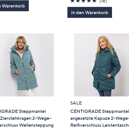
4.6
18
von
Bewertungen
(18)
n Warenkorb
von
Bewertun
5
In den Warenkorb
5
SALE
IGRADE Steppmantel
CENTIGRADE Steppmante
 Zierstehkragen 2-Wege-
angesetzte Kapuze 2-Wege
erschluss Wellensteppung
Reißverschluss Leistentasc