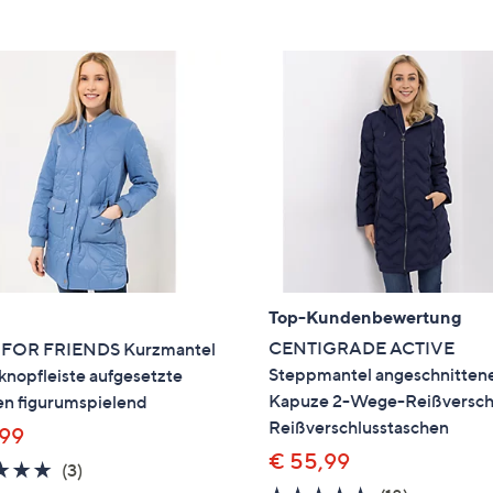
e
f
ouch-
eräten
ach
nks
zw.
chts,
m
ese
zuzeigen.
Top-Kundenbewertung
CENTIGRADE ACTIVE
FOR FRIENDS Kurzmantel
Steppmantel angeschnitten
nopfleiste aufgesetzte
Kapuze 2-Wege-Reißversch
en figurumspielend
Reißverschlusstaschen
,99
€ 55,99
4.7
3
(3)