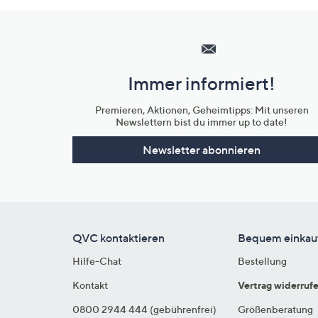
Hilfeseiten,
Service
und
Immer informiert!
Unternehmensinformationen
Premieren, Aktionen, Geheimtipps: Mit unseren
Newslettern bist du immer up to date!
Newsletter abonnieren
QVC kontaktieren
Bequem einkau
Hilfe-Chat
Bestellung
Kontakt
Vertrag widerruf
0800 2944 444 (gebührenfrei)
Größenberatung