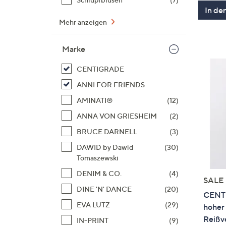
In de
Mehr anzeigen
Marke
CENTIGRADE
ANNI FOR FRIENDS
AMINATI®
(12)
ANNA VON GRIESHEIM
(2)
BRUCE DARNELL
(3)
DAWID by Dawid
(30)
Tomaszewski
DENIM & CO.
(4)
SALE
DINE 'N' DANCE
(20)
CENT
EVA LUTZ
(29)
hoher
Reißv
IN-PRINT
(9)