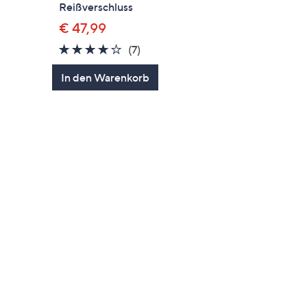
Reißverschluss
€ 47,99
en
4.1
7
(7)
von
Bewertungen
In den Warenkorb
5