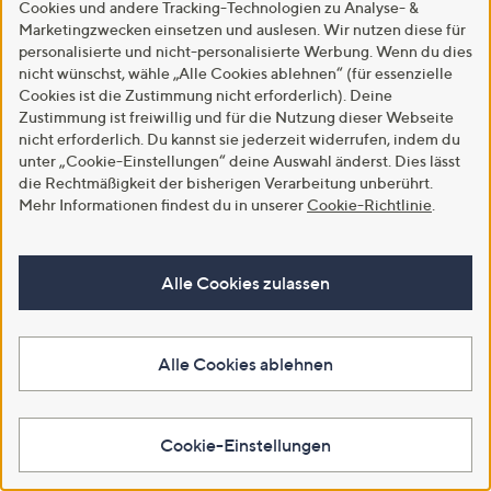
Cookies und andere Tracking-Technologien zu Analyse- &
Marketingzwecken einsetzen und auslesen. Wir nutzen diese für
personalisierte und nicht-personalisierte Werbung. Wenn du dies
nicht wünschst, wähle „Alle Cookies ablehnen“ (für essenzielle
Cookies ist die Zustimmung nicht erforderlich). Deine
Zustimmung ist freiwillig und für die Nutzung dieser Webseite
nicht erforderlich. Du kannst sie jederzeit widerrufen, indem du
unter „Cookie-Einstellungen“ deine Auswahl änderst. Dies lässt
die Rechtmäßigkeit der bisherigen Verarbeitung unberührt.
Top-Kundenbewertung
Top-Kundenbewertung
Mehr Informationen findest du in unserer
Cookie-Richtlinie
.
VIA MILANO Hose, 1/1-Länge
VIA MILANO Longbluse, 1/1-
Rundumdehnbund Fake-Taschen
Arm Hemdkragen mit V-
Bootcut-Schnitt
Ausschnitt leger weit
Alle Cookies zulassen
€ 69,99
€ 59,99
4.6
12
4.6
16
(12)
(16)
von
Bewertungen
von
Bewertungen
Weitere Farben verfügbar
Weitere Farben verfügbar
5
5
Alle Cookies ablehnen
In den Warenkorb
In den Warenkorb
Cookie-Einstellungen