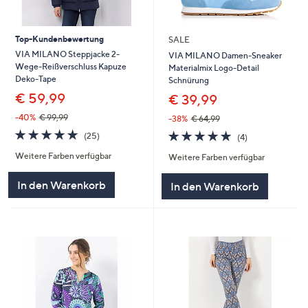
Top-Kundenbewertung
SALE
VIA MILANO Steppjacke 2-
VIA MILANO Damen-Sneaker
Wege-Reißverschluss Kapuze
Materialmix Logo-Detail
Deko-Tape
Schnürung
€ 59,99
€ 39,99
-40%
€ 99,99
-38%
€ 64,99
4.8
25
4.8
4
(25)
(4)
von
Bewertungen
von
Bewertungen
Weitere Farben verfügbar
5
Weitere Farben verfügbar
5
In den Warenkorb
In den Warenkorb