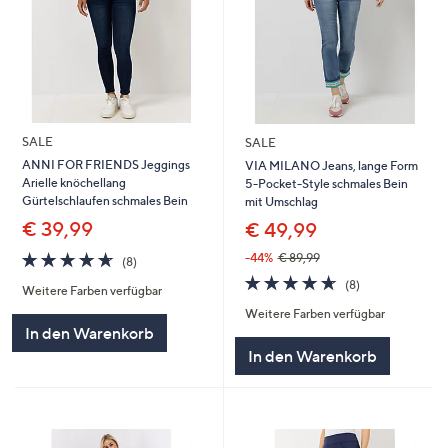
SALE
SALE
ANNI FOR FRIENDS Jeggings
VIA MILANO Jeans, lange Form
Arielle knöchellang
5-Pocket-Style schmales Bein
Gürtelschlaufen schmales Bein
mit Umschlag
€ 39,99
€ 49,99
4.6
8
-44%
€ 89,99
(8)
von
Bewertungen
4.6
8
(8)
Weitere Farben verfügbar
5
von
Bewertungen
Weitere Farben verfügbar
5
In den Warenkorb
In den Warenkorb