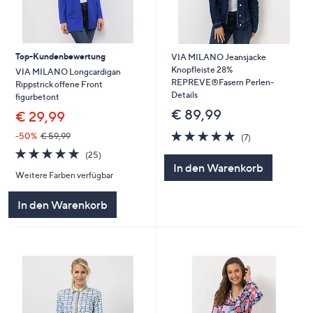
Top-Kundenbewertung
VIA MILANO Jeansjacke
Knopfleiste 28%
VIA MILANO Longcardigan
REPREVE®Fasern Perlen-
Rippstrick offene Front
Details
figurbetont
€ 89,99
€ 29,99
4.7
7
-50%
€ 59,99
(7)
von
Bewertungen
4.7
25
(25)
5
von
Bewertungen
In den Warenkorb
Weitere Farben verfügbar
5
In den Warenkorb