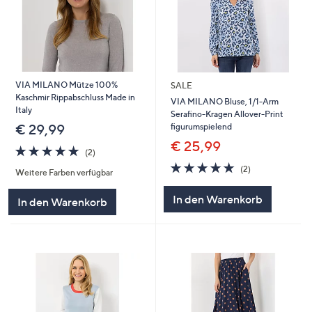
VIA MILANO Mütze 100%
SALE
Kaschmir Rippabschluss Made in
VIA MILANO Bluse, 1/1-Arm
Italy
Serafino-Kragen Allover-Print
figurumspielend
€ 29,99
€ 25,99
5.0
2
(2)
von
Bewertungen
5.0
2
(2)
Weitere Farben verfügbar
5
von
Bewertungen
5
In den Warenkorb
In den Warenkorb