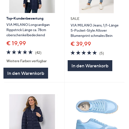
Top-Kundenbewertung
SALE
VIA MILANO Longcardigan
VIA MILANO Jeans, 1/1-Länge
Rippstrick Länge ca. 78cm
5-Pocket-Style Allover
oberschenkelbedeckend
Blumenprint schmales Bein
€ 19,99
€ 39,99
4.8
42
4.8
5
(42)
(5)
von
Bewertungen
von
Bewertungen
Weitere Farben verfügbar
5
5
In den Warenkorb
In den Warenkorb