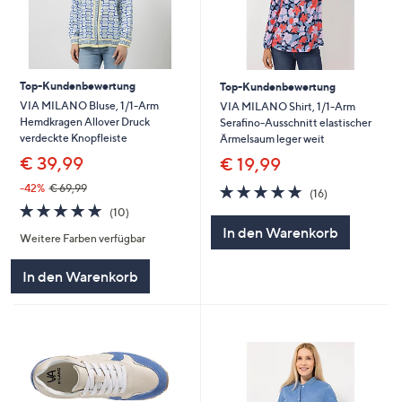
Top-Kundenbewertung
Top-Kundenbewertung
VIA MILANO Bluse, 1/1-Arm
VIA MILANO Shirt, 1/1-Arm
Hemdkragen Allover Druck
Serafino-Ausschnitt elastischer
verdeckte Knopfleiste
Ärmelsaum leger weit
€ 39,99
€ 19,99
4.7
16
-42%
€ 69,99
(16)
von
Bewertungen
4.7
10
(10)
5
von
Bewertungen
In den Warenkorb
Weitere Farben verfügbar
5
In den Warenkorb