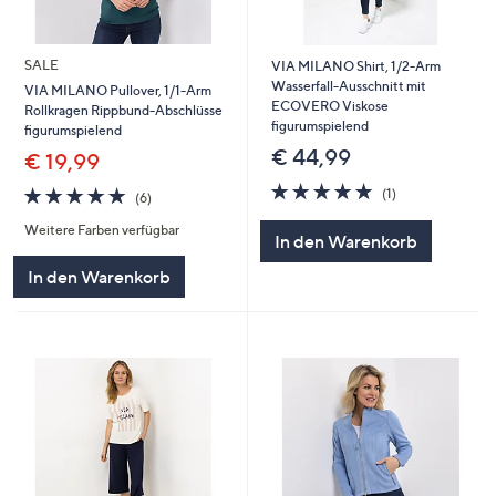
SALE
VIA MILANO Shirt, 1/2-Arm
Wasserfall-Ausschnitt mit
VIA MILANO Pullover, 1/1-Arm
ECOVERO Viskose
Rollkragen Rippbund-Abschlüsse
figurumspielend
figurumspielend
€ 44,99
€ 19,99
5.0
1
5.0
6
(1)
(6)
von
Bewertungen
von
Bewertungen
5
Weitere Farben verfügbar
5
In den Warenkorb
In den Warenkorb