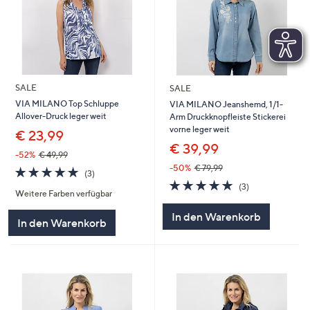
SALE
SALE
VIA MILANO Top Schluppe
VIA MILANO Jeanshemd, 1/1-
Allover-Druck leger weit
Arm Druckknopfleiste Stickerei
vorne leger weit
€ 23,99
€ 39,99
-52%
€ 49,99
-50%
€ 79,99
4.7
3
(3)
von
Bewertungen
4.7
3
(3)
Weitere Farben verfügbar
5
von
Bewertungen
5
In den Warenkorb
In den Warenkorb