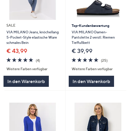
SALE
Top-Kundenbewertung
VIA MILANO Damen-
VIA MILANO Jeans, knöchellang
Pantolette 2 verstl. Riemen
5-Pocket-Style elastische Ware
Tieffußbett
schmales Bein
€ 39,99
€ 43,99
4.7
25
4.8
4
(25)
(4)
von
Bewertungen
von
Bewertungen
Weitere Farben verfügbar
Weitere Farben verfügbar
5
5
In den Warenkorb
In den Warenkorb