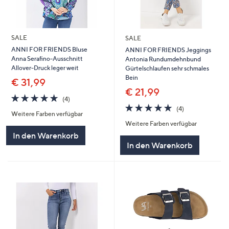
SALE
SALE
ANNI FOR FRIENDS Bluse
ANNI FOR FRIENDS Jeggings
Anna Serafino-Ausschnitt
Antonia Rundumdehnbund
Allover-Druck leger weit
Gürtelschlaufen sehr schmales
Bein
€ 31,99
€ 21,99
4.8
4
(4)
von
Bewertungen
4.8
4
(4)
Weitere Farben verfügbar
5
von
Bewertungen
Weitere Farben verfügbar
5
In den Warenkorb
In den Warenkorb