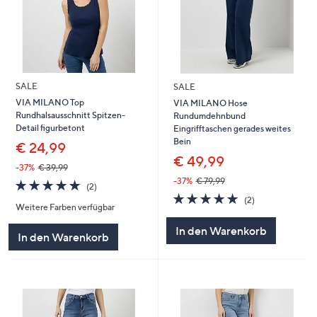
SALE
SALE
VIA MILANO Top
VIA MILANO Hose
Rundhalsausschnitt Spitzen-
Rundumdehnbund
Detail figurbetont
Eingrifftaschen gerades weites
Bein
€ 24,99
€ 49,99
-37%
€ 39,99
-37%
€ 79,99
5.0
2
(2)
von
Bewertungen
5.0
2
(2)
Weitere Farben verfügbar
5
von
Bewertungen
5
In den Warenkorb
In den Warenkorb