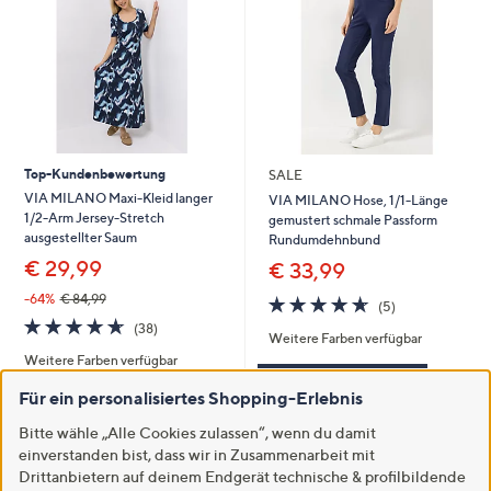
Top-Kundenbewertung
SALE
VIA MILANO Maxi-Kleid langer
VIA MILANO Hose, 1/1-Länge
1/2-Arm Jersey-Stretch
gemustert schmale Passform
ausgestellter Saum
Rundumdehnbund
€ 29,99
€ 33,99
-64%
€ 84,99
4.6
5
(5)
von
Bewertungen
4.6
38
(38)
Weitere Farben verfügbar
5
von
Bewertungen
Weitere Farben verfügbar
5
In den Warenkorb
Für ein personalisiertes Shopping-Erlebnis
In den Warenkorb
Bitte wähle „Alle Cookies zulassen“, wenn du damit
einverstanden bist, dass wir in Zusammenarbeit mit
Drittanbietern auf deinem Endgerät technische & profilbildende