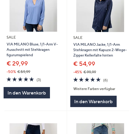
SALE
SALE
VIA MILANO Bluse, 1/1-Arm V-
VIA MILANO Jacke, 1/1-Arm
Ausschnitt mit Stehkragen
Stehkragen mit Kapuze 2-Wege-
figurumspielend
Zipper Kellerfalte hinten
€ 29,99
€ 54,99
-50%
€ 59,99
-45%
€ 99,99
4.7
3
4.7
6
(3)
(6)
von
Bewertungen
von
Bewertungen
Weitere Farben verfügbar
5
5
In den Warenkorb
In den Warenkorb