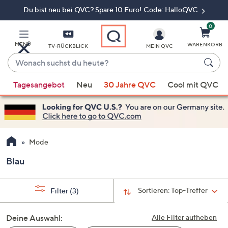
Du bist neu bei QVC? Spare 10 Euro! Code: HalloQVC
Zum
Hauptinhalt
springen
0
MENÜ
WARENKORB
TV-RÜCKBLICK
MEIN QVC
Wonach
suchst
Wenn
du
Tagesangebot
Neu
30 Jahre QVC
Cool mit QVC
Vorschläge
heute?
verfügbar
sind,
verwenden
Sie
Mode
die
Blau
Pfeiltasten
nach
oben
Sortieren:
Top-Treffer
Filter
(3)
und
nach
Deine Auswahl:
Alle Filter aufheben
unten