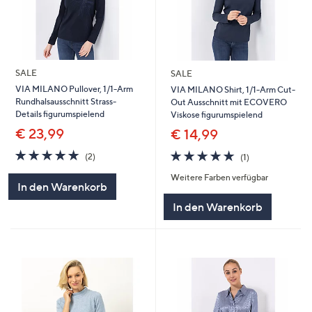
SALE
SALE
VIA MILANO Pullover, 1/1-Arm
VIA MILANO Shirt, 1/1-Arm Cut-
Rundhalsausschnitt Strass-
Out Ausschnitt mit ECOVERO
Details figurumspielend
Viskose figurumspielend
€ 23,99
€ 14,99
5.0
2
5.0
1
(2)
(1)
von
Bewertungen
von
Bewertungen
Weitere Farben verfügbar
5
5
In den Warenkorb
In den Warenkorb