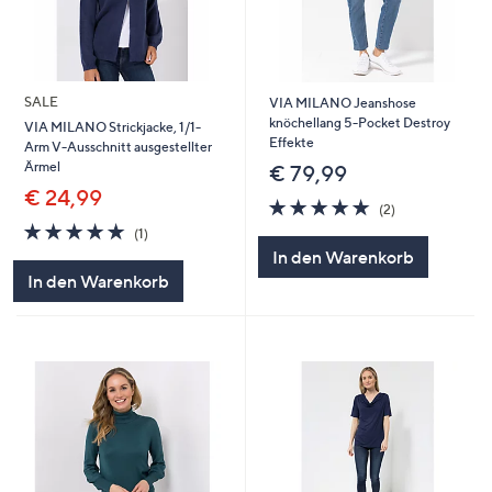
SALE
VIA MILANO Jeanshose
knöchellang 5-Pocket Destroy
VIA MILANO Strickjacke, 1/1-
Effekte
Arm V-Ausschnitt ausgestellter
Ärmel
€ 79,99
€ 24,99
5.0
2
(2)
von
Bewertungen
5.0
1
(1)
5
von
Bewertungen
In den Warenkorb
5
In den Warenkorb