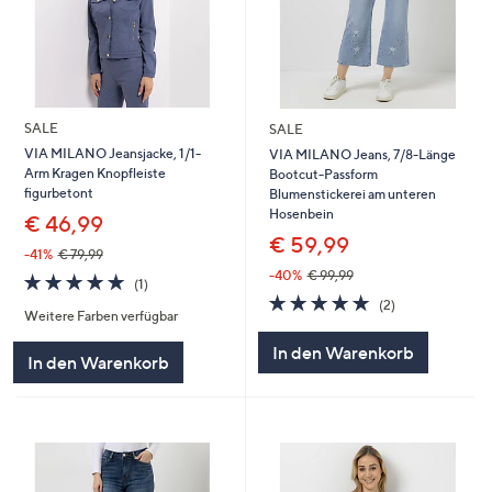
SALE
SALE
VIA MILANO Jeansjacke, 1/1-
VIA MILANO Jeans, 7/8-Länge
Arm Kragen Knopfleiste
Bootcut-Passform
figurbetont
Blumenstickerei am unteren
Hosenbein
€ 46,99
€ 59,99
-41%
€ 79,99
-40%
€ 99,99
5.0
1
(1)
von
Bewertungen
5.0
2
(2)
Weitere Farben verfügbar
5
von
Bewertungen
5
In den Warenkorb
In den Warenkorb