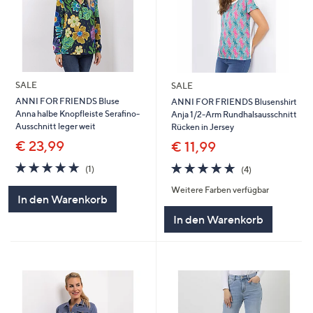
SALE
SALE
ANNI FOR FRIENDS Bluse
ANNI FOR FRIENDS Blusenshirt
Anna halbe Knopfleiste Serafino-
Anja 1/2-Arm Rundhalsausschnitt
Ausschnitt leger weit
Rücken in Jersey
€ 23,99
€ 11,99
5.0
1
5.0
4
(1)
(4)
von
Bewertungen
von
Bewertungen
Weitere Farben verfügbar
5
5
In den Warenkorb
In den Warenkorb