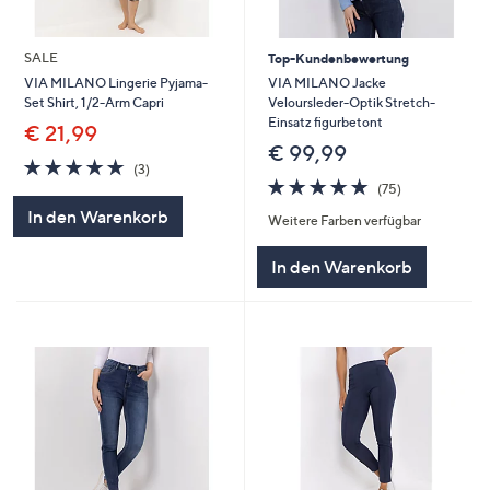
SALE
Top-Kundenbewertung
VIA MILANO Jacke
VIA MILANO Lingerie Pyjama-
Veloursleder-Optik Stretch-
Set Shirt, 1/2-Arm Capri
Einsatz figurbetont
€ 21,99
€ 99,99
5.0
3
(3)
4.8
75
von
Bewertungen
(75)
von
Bewertungen
5
In den Warenkorb
Weitere Farben verfügbar
5
In den Warenkorb