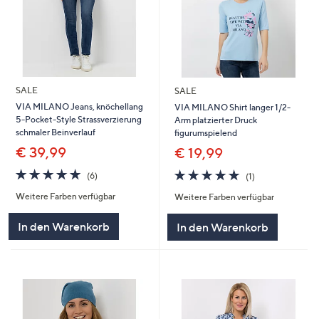
SALE
SALE
VIA MILANO Jeans, knöchellang
VIA MILANO Shirt langer 1/2-
5-Pocket-Style Strassverzierung
Arm platzierter Druck
schmaler Beinverlauf
figurumspielend
€ 39,99
€ 19,99
5.0
6
5.0
1
(6)
(1)
von
Bewertungen
von
Bewertungen
Weitere Farben verfügbar
Weitere Farben verfügbar
5
5
In den Warenkorb
In den Warenkorb