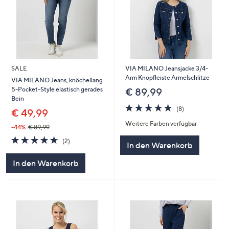
SALE
VIA MILANO Jeansjacke 3/4-
Arm Knopfleiste Ärmelschlitze
VIA MILANO Jeans, knöchellang
5-Pocket-Style elastisch gerades
€ 89,99
Bein
5.0
8
(8)
€ 49,99
von
Bewertungen
Weitere Farben verfügbar
5
-44%
€ 89,99
5.0
2
(2)
In den Warenkorb
von
Bewertungen
5
In den Warenkorb