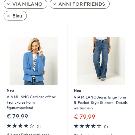
VIA MILANO
ANNI FOR FRIENDS
oder
wischen
Blau
Sie
auf
Touch-
Geräten
nach
links
bzw.
rechts,
um
diese
Neu
Neu
anzuzeigen.
VIA MILANO Cardigan offene
VIA MILANO Jeans, lange Form
Front kurze Form
5-Pocket-Style Stickerei-Details
figurumspielend
weites Bein
€ 79,99
€ 79,99
4.0
1
4.0
1
(1)
(1)
von
Bewertungen
von
Bewertungen
Weitere Farben verfügbar