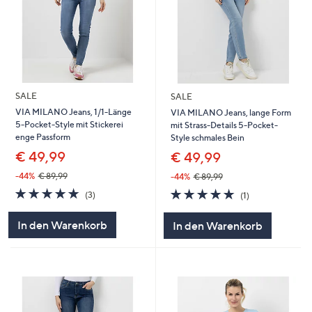
SALE
SALE
VIA MILANO Jeans, 1/1-Länge
VIA MILANO Jeans, lange Form
5-Pocket-Style mit Stickerei
mit Strass-Details 5-Pocket-
enge Passform
Style schmales Bein
€ 49,99
€ 49,99
-44%
€ 89,99
-44%
€ 89,99
5.0
3
5.0
1
(3)
(1)
von
Bewertungen
von
Bewertungen
5
5
In den Warenkorb
In den Warenkorb