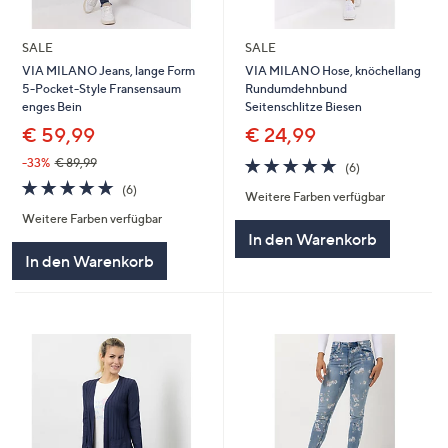
SALE
SALE
VIA MILANO Jeans, lange Form
VIA MILANO Hose, knöchellang
5-Pocket-Style Fransensaum
Rundumdehnbund
enges Bein
Seitenschlitze Biesen
€ 59,99
€ 24,99
4.8
6
-33%
€ 89,99
(6)
von
Bewertungen
4.8
6
(6)
Weitere Farben verfügbar
5
von
Bewertungen
Weitere Farben verfügbar
5
In den Warenkorb
In den Warenkorb