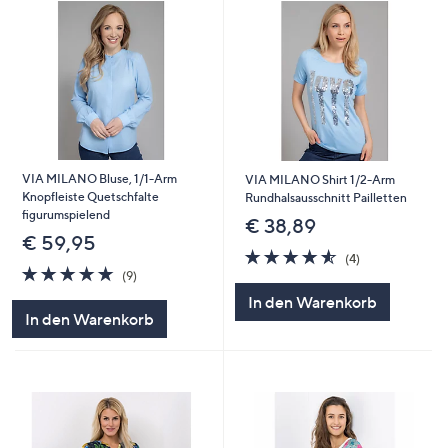
VIA MILANO Bluse, 1/1-Arm
VIA MILANO Shirt 1/2-Arm
Knopfleiste Quetschfalte
Rundhalsausschnitt Pailletten
figurumspielend
€ 38,89
€ 59,95
4.5
4
(4)
4.8
9
von
Bewertungen
(9)
von
Bewertungen
5
In den Warenkorb
5
In den Warenkorb