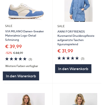
SALE
SALE
VIA MILANO Damen-Sneaker
ANNI FOR FRIENDS
Materialmix Logo-Detail
Kurzmantel Druckknopfleiste
Schnürung
aufgesetzte Taschen
figurumspielend
€ 39,99
€ 31,99
-52%
€ 84,99
4.7
3
4.7
3
(3)
(3)
von
Bewertungen
von
Bewertungen
5
Weitere Farben verfügbar
5
In den Warenkorb
In den Warenkorb