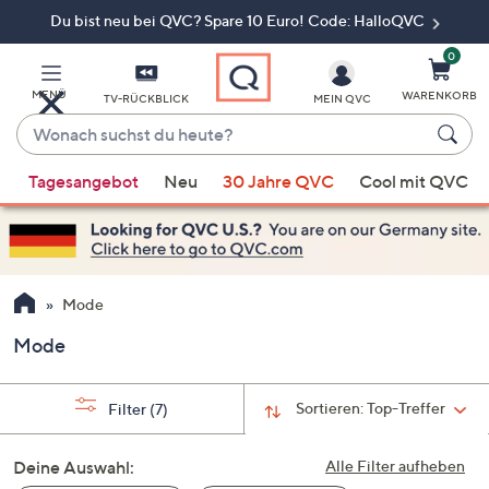
Du bist neu bei QVC? Spare 10 Euro! Code: HalloQVC
Zum
Hauptinhalt
springen
0
MENÜ
WARENKORB
TV-RÜCKBLICK
MEIN QVC
Wonach
suchst
Wenn
du
Tagesangebot
Neu
30 Jahre QVC
Cool mit QVC
Vorschläge
heute?
verfügbar
sind,
verwenden
Sie
Mode
die
Mode
Pfeiltasten
nach
oben
Sortieren:
Top-Treffer
Filter
(7)
und
nach
Deine Auswahl:
Alle Filter aufheben
unten