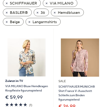
SCHIFFHAUER
VIA MILANO
oder
wischen
BASLER®
36
Hemdblusen
Sie
auf
Beige
Langarmshirts
Touch-
Geräten
nach
links
bzw.
rechts,
um
diese
anzuzeigen.
Zuletzt im TV
SALE
VIA MILANO Bluse Hemdkragen
SCHIFFHAUER MUNICH®
Knopfleiste figurumspielend
Shirt France V-Ausschnitt
Schleife zum Binden
€ 59,99
figurumspielend
5.0
1
(1)
€ 26,99