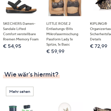
SKECHERS Damen-
LITTLE ROSE 2
KIPLING®
Sandale Lifted
Entlastungs-BHs
Organizertas
Comfort verstellbare
Mikrofasermischung
Sicherheitsf
Riemen Memory Foam
Passform Lady 1x
Details
Spitze, 1x Basic
€ 54,95
€ 72,99
€ 59,99
Wie wär's hiermit?
Mehr sehen