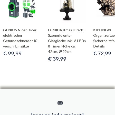
GENIUS Nicer Dicer
LUMIDA Xmas Hirsch-
KIPLING®
elektrischer
Szenerie unter
Organizertas
Gemüseschneider 10
Glasglocke inkl. 8 LEDs
Sicherheitsf
versch. Einsätze
& Timer Höhe ca.
Details
42cm, Ø 22cm
€ 99,99
€ 72,99
€ 39,99
Hilfeseiten,
Service
und