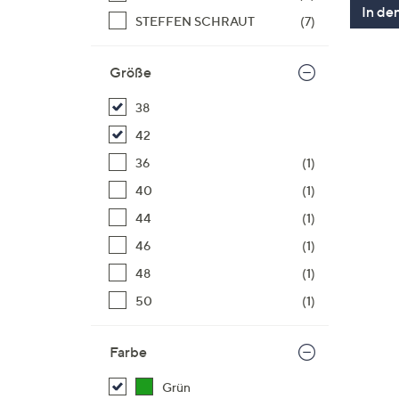
In de
STEFFEN SCHRAUT
(7)
Größe
38
42
36
(1)
40
(1)
44
(1)
46
(1)
48
(1)
50
(1)
Farbe
Grün