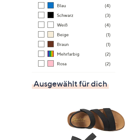
Blau
(4)
Schwarz
(3)
Weiß
(4)
Beige
(1)
Braun
(1)
Mehrfarbig
(2)
Rosa
(2)
Ausgewählt für dich