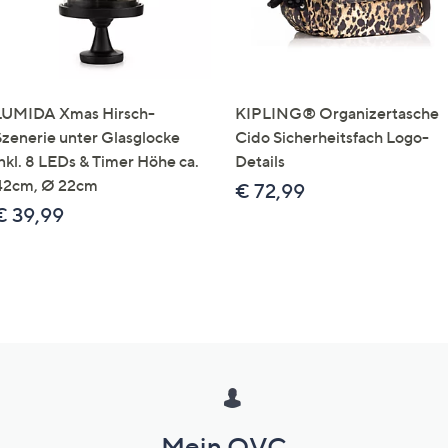
LUMIDA Xmas Hirsch-
KIPLING® Organizertasche
Szenerie unter Glasglocke
Cido Sicherheitsfach Logo-
inkl. 8 LEDs & Timer Höhe ca.
Details
42cm, Ø 22cm
€ 72,99
€ 39,99
Mein QVC