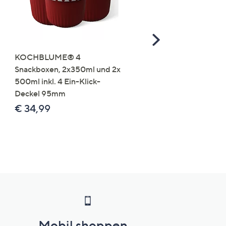
Scroll
Right
KOCHBLUME® 4
you:ly Pure Protein Limo
Snackboxen, 2x350ml und 2x
Lysin 575g für 25 Portio
500ml inkl. 4 Ein-Klick-
€ 49,99
Deckel 95mm
€ 86,94 /1 kg
€ 34,99
Mobil shoppen