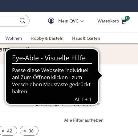
0
Mein QVC
Warenkorb
Einkaufswagen ist le
Wohnen
Hobby & Basteln
Haus & Garten
Sortieren nach:
Top-Treffer
Alle Filter aufheben
42
38