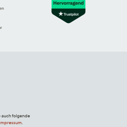
en
ur
e auch folgende
Impressum
.