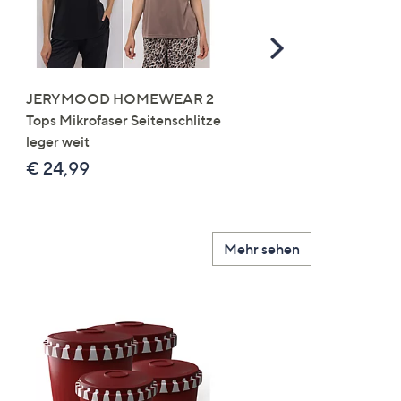
Scroll
Right
JERYMOOD HOMEWEAR 2
LITTLE ROSE 5 Maxislip
Tops Mikrofaser Seitenschlitze
Mikrofaser 3x Stickereide
leger weit
2x uni
€ 24,99
€ 49,99
Mehr sehen