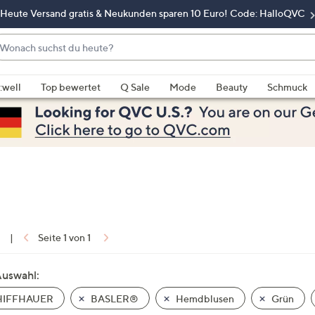
Heute Versand gratis & Neukunden sparen 10 Euro! Code: HalloQVC
onach
chst
enn
u
rschläge
:well
Top bewertet
Q Sale
Mode
Beauty
Schmuck
eute?
rfügbar
nd,
erwenden
e
e
eiltasten
ach
ben
nd
1
|
Seite 1 von 1
ach
nten
Auswahl:
der
IFFHAUER
BASLER®
Hemdblusen
Grün
ischen