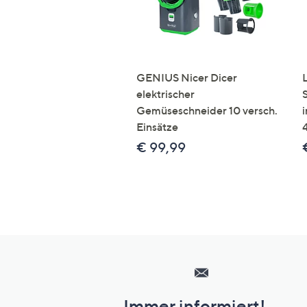
GENIUS Nicer Dicer
elektrischer
Gemüseschneider 10 versch.
Einsätze
€ 99,99
Hilfeseiten,
Service
und
Immer informiert!