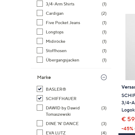
Si
3/4-Arm Shirts
(1)
au
Cardigan
(2)
T
Five Pocket Jeans
(1)
G
n
Longtops
(1)
li
Midiröcke
(1)
b
Stoffhosen
(1)
re
Übergangsjacken
(1)
u
di
an
Marke
Versa
BASLER®
SCHI
SCHIFFHAUER
3/4-A
DAWID by Dawid
(3)
Logok
Tomaszewski
€ 59
DINE 'N' DANCE
(3)
-45%
EVA LUTZ
(4)