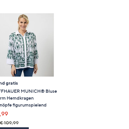
e
f
ouch-
eräten
ach
nks
zw.
chts,
m
ese
zuzeigen.
nd gratis
FFHAUER MUNICH® Bluse
rm Hemdkragen
nöpfe figurumspielend
,99
€ 109,99