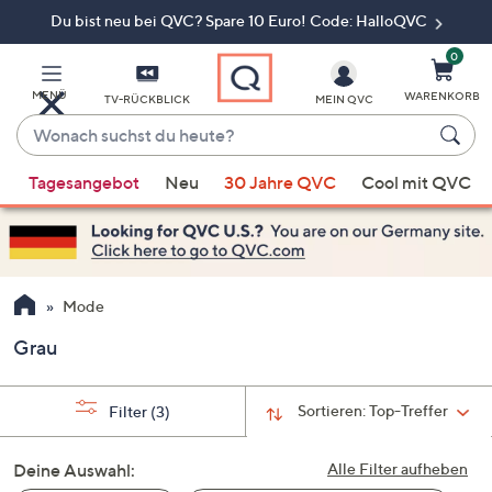
Du bist neu bei QVC? Spare 10 Euro! Code: HalloQVC
Zum
Hauptinhalt
springen
0
MENÜ
WARENKORB
TV-RÜCKBLICK
MEIN QVC
Wonach
suchst
Wenn
du
Tagesangebot
Neu
30 Jahre QVC
Cool mit QVC
Vorschläge
heute?
verfügbar
sind,
verwenden
Sie
Mode
die
Grau
Pfeiltasten
nach
oben
Sortieren:
Top-Treffer
Filter
(3)
und
nach
Deine Auswahl:
Alle Filter aufheben
unten