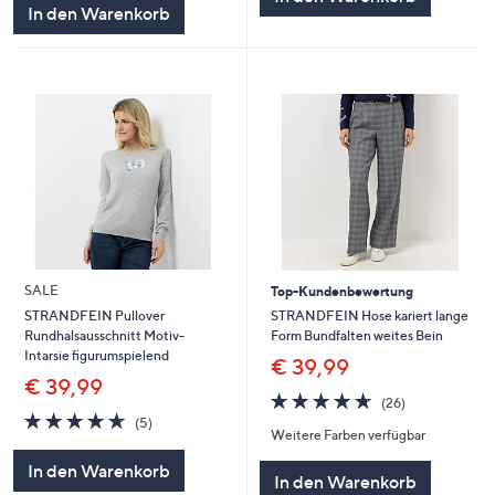
In den Warenkorb
SALE
Top-Kundenbewertung
STRANDFEIN Hose kariert lange
STRANDFEIN Pullover
Form Bundfalten weites Bein
Rundhalsausschnitt Motiv-
Intarsie figurumspielend
€ 39,99
€ 39,99
4.6
26
(26)
von
Bewertungen
4.6
5
(5)
Weitere Farben verfügbar
5
von
Bewertungen
5
In den Warenkorb
In den Warenkorb