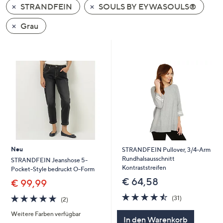
STRANDFEIN
SOULS BY EYWASOULS®
oder
wischen
Grau
Sie
auf
Touch-
Geräten
nach
links
bzw.
rechts,
um
diese
Neu
STRANDFEIN Pullover, 3/4-Arm
anzuzeigen.
Rundhalsausschnitt
STRANDFEIN Jeanshose 5-
Kontraststreifen
Pocket-Style bedruckt O-Form
€ 64,58
€ 99,99
4.5
31
5.0
2
(31)
(2)
von
Bewertungen
von
Bewertungen
5
Weitere Farben verfügbar
5
In den Warenkorb