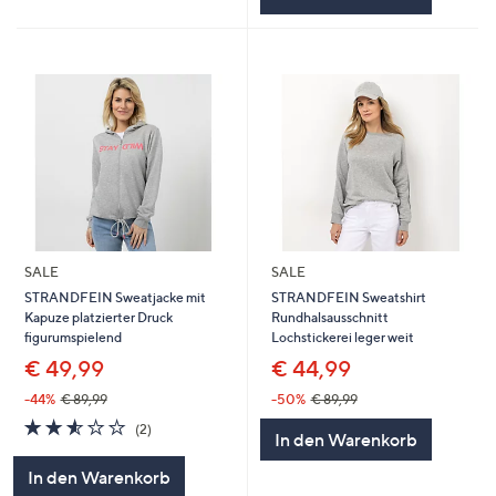
SALE
SALE
STRANDFEIN Sweatjacke mit
STRANDFEIN Sweatshirt
Kapuze platzierter Druck
Rundhalsausschnitt
figurumspielend
Lochstickerei leger weit
€ 49,99
€ 44,99
-44%
€ 89,99
-50%
€ 89,99
2.5
2
(2)
In den Warenkorb
von
Bewertungen
5
In den Warenkorb