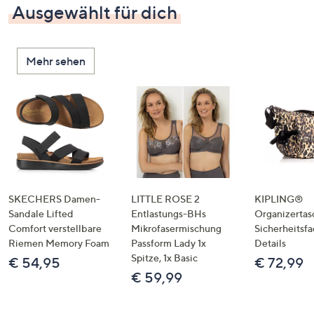
Ausgewählt für dich
Mehr sehen
SKECHERS Damen-
LITTLE ROSE 2
KIPLING®
Sandale Lifted
Entlastungs-BHs
Organizertas
Comfort verstellbare
Mikrofasermischung
Sicherheitsf
Riemen Memory Foam
Passform Lady 1x
Details
Spitze, 1x Basic
€ 54,95
€ 72,99
€ 59,99