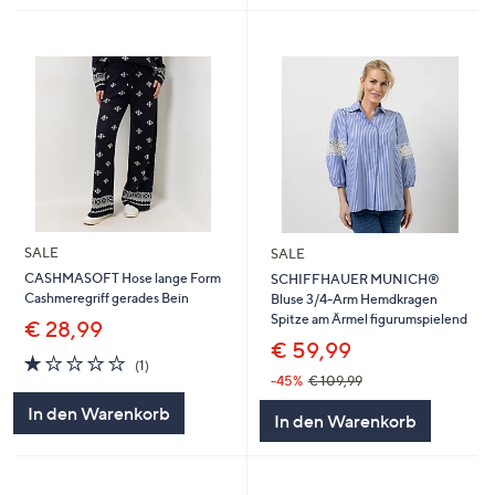
SALE
SALE
CASHMASOFT Hose lange Form
SCHIFFHAUER MUNICH®
Cashmeregriff gerades Bein
Bluse 3/4-Arm Hemdkragen
Spitze am Ärmel figurumspielend
€ 28,99
€ 59,99
1.0
1
(1)
von
Bewertungen
-45%
€ 109,99
5
In den Warenkorb
In den Warenkorb