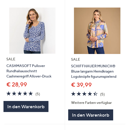
SALE
SALE
CASHMASOFT Pullover
SCHIFFHAUER MUNICH®
Rundhalsausschnitt
Bluse langarm Hemdkragen
Cashmeregriff Allover-Druck
Logoknöpfe figurumspielend
€ 28,99
€ 39,99
4.6
5
4.4
5
(5)
(5)
von
Bewertungen
von
Bewertungen
Weitere Farben verfügbar
5
5
In den Warenkorb
In den Warenkorb