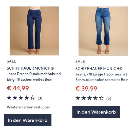
SALE
SALE
SCHIFFHAUER MUNICH®
SCHIFFHAUER MUNICH®
Jeans France Rundumdehnbund
Jeans, 7/8 Länge Happiness mit
Eingrifftaschen weites Bein
Schmuckknöpfen schmales Bein
€ 44,99
€ 39,99
4.3
3
4.2
5
(3)
(5)
von
Bewertungen
von
Bewertungen
Weitere Farben verfügbar
5
5
In den Warenkorb
In den Warenkorb