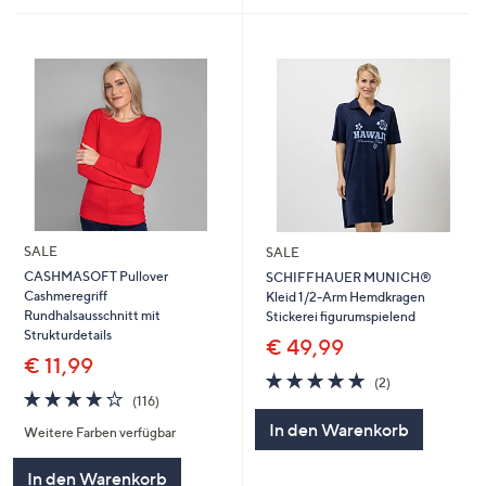
SALE
SALE
CASHMASOFT Pullover
SCHIFFHAUER MUNICH®
Cashmeregriff
Kleid 1/2-Arm Hemdkragen
Rundhalsausschnitt mit
Stickerei figurumspielend
Strukturdetails
€ 49,99
€ 11,99
5.0
2
(2)
4.0
116
von
Bewertungen
(116)
von
Bewertungen
5
In den Warenkorb
Weitere Farben verfügbar
5
In den Warenkorb