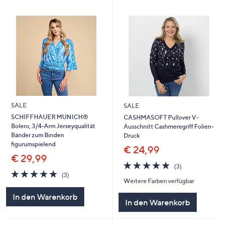
SALE
SALE
SCHIFFHAUER MUNICH®
CASHMASOFT Pullover V-
Bolero, 3/4-Arm Jerseyqualität
Ausschnitt Cashmeregriff Folien-
Bänder zum Binden
Druck
figurumspielend
€ 24,99
€ 29,99
4.7
3
(3)
4.7
3
von
Bewertungen
(3)
Weitere Farben verfügbar
von
Bewertungen
5
5
In den Warenkorb
In den Warenkorb