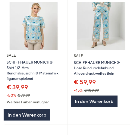
SALE
SALE
SCHIFFHAUER MUNICH®
SCHIFFHAUER MUNICH®
Shirt 1/2-Arm
Hose Rundumdehnbund
Rundhalsausschnitt Materialmix
Alloverdruck weites Bein
figurumspielend
€ 59,99
€ 39,99
-45%
€ 109,99
-50%
€ 79,99
In den Warenkorb
Weitere Farben verfügbar
In den Warenkorb