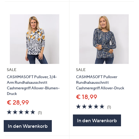
SALE
SALE
CASHMASOFT Pullover, 3/4-
CASHMASOFT Pullover
Arm Rundhalsausschnitt
Rundhalsausschnitt
Cashmeregriff Allover-Blumen-
Cashmeregriff Allover-Druck
Druck
€ 18,99
€ 28,99
5.0
1
(1)
5.0
1
von
Bewertungen
(1)
von
Bewertungen
5
In den Warenkorb
5
In den Warenkorb