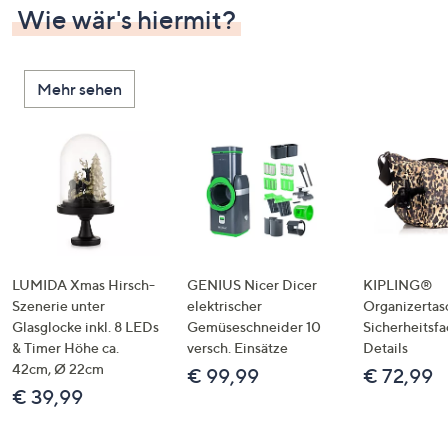
Wie wär's hiermit?
Mehr sehen
LUMIDA Xmas Hirsch-
GENIUS Nicer Dicer
KIPLING®
Szenerie unter
elektrischer
Organizertas
Glasglocke inkl. 8 LEDs
Gemüseschneider 10
Sicherheitsf
& Timer Höhe ca.
versch. Einsätze
Details
42cm, Ø 22cm
€ 99,99
€ 72,99
€ 39,99