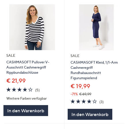
SALE
SALE
CASHMASOFT Pullover V-
CASHMASOFT Kleid, 1/1-Arm
Ausschnitt Cashmeregriff
Cashmeregriff
Rippbundabschlüsse
Rundhalsausschnitt
Figurumspielend
€ 21,99
€ 19,99
4.2
5
(5)
von
Bewertungen
-71%
€ 69,99
Weitere Farben verfügbar
5
3.7
3
(3)
von
Bewertungen
In den Warenkorb
5
In den Warenkorb