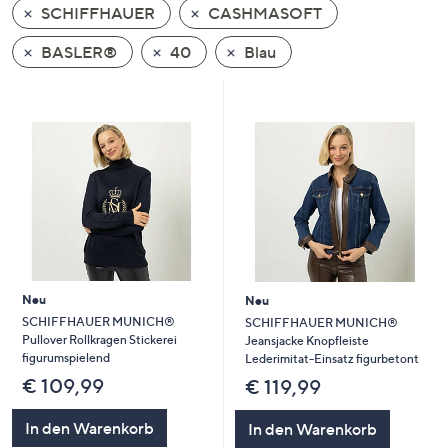
SCHIFFHAUER
CASHMASOFT
oder
wischen
BASLER®
40
Blau
Sie
auf
Touch-
Geräten
nach
links
bzw.
rechts,
um
diese
Neu
Neu
anzuzeigen.
SCHIFFHAUER MUNICH®
SCHIFFHAUER MUNICH®
Pullover Rollkragen Stickerei
Jeansjacke Knopfleiste
figurumspielend
Lederimitat-Einsatz figurbetont
€ 109,99
€ 119,99
In den Warenkorb
In den Warenkorb