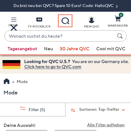
Du bist neu bei QVC? Spare 10 Euro! Code: HalloQVC
Zum
Hauptinhalt
springen
0
MENÜ
WARENKORB
TV-RÜCKBLICK
MEIN QVC
Wonach
suchst
Wenn
du
Tagesangebot
Neu
30 Jahre QVC
Cool mit QVC
Vorschläge
heute?
verfügbar
sind,
verwenden
Sie
Mode
die
Mode
Pfeiltasten
nach
oben
Sortieren:
Top-Treffer
Filter
(5)
und
nach
Deine Auswahl:
Alle Filter aufheben
unten