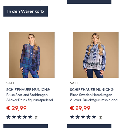
In den Warenkorb
SALE
SALE
SCHIFFHAUER MUNICH®
SCHIFFHAUER MUNICH®
Bluse Scotland Stehkragen
Bluse Sweden Hemdkragen
Allover Druck figurumspielend
Allover-Druck figurumspielend
€ 29,99
€ 29,99
5.0
1
5.0
1
(1)
(1)
von
Bewertungen
von
Bewertungen
5
5