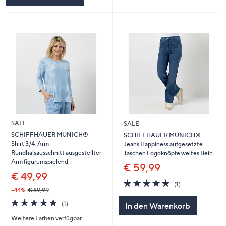
SALE
SALE
SCHIFFHAUER MUNICH®
SCHIFFHAUER MUNICH®
Shirt 3/4-Arm
Jeans Happiness aufgesetzte
Rundhalsausschnitt ausgestellter
Taschen Logoknöpfe weites Bein
Arm figurumspielend
€ 59,99
€ 49,99
5.0
1
(1)
von
Bewertungen
-44%
€ 89,99
5
5.0
1
(1)
In den Warenkorb
von
Bewertungen
Weitere Farben verfügbar
5