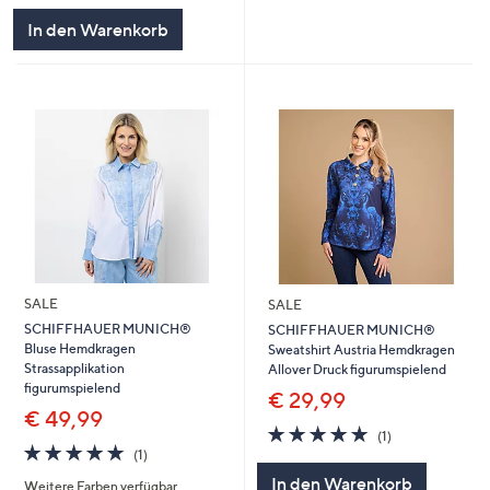
In den Warenkorb
SALE
SALE
SCHIFFHAUER MUNICH®
SCHIFFHAUER MUNICH®
Bluse Hemdkragen
Sweatshirt Austria Hemdkragen
Strassapplikation
Allover Druck figurumspielend
figurumspielend
€ 29,99
€ 49,99
5.0
1
(1)
5.0
1
von
Bewertungen
(1)
von
Bewertungen
5
In den Warenkorb
Weitere Farben verfügbar
5