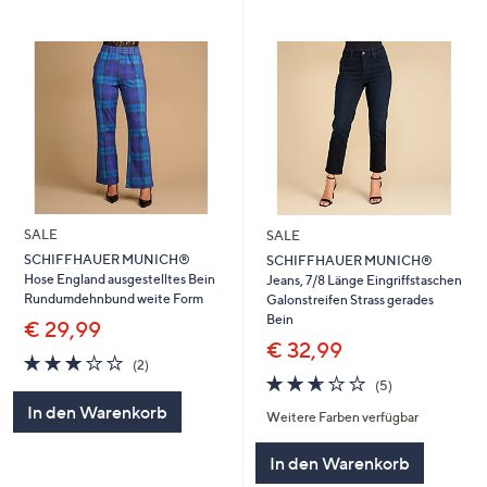
SALE
SALE
SCHIFFHAUER MUNICH®
SCHIFFHAUER MUNICH®
Hose England ausgestelltes Bein
Jeans, 7/8 Länge Eingriffstaschen
Rundumdehnbund weite Form
Galonstreifen Strass gerades
Bein
€ 29,99
€ 32,99
3.0
2
(2)
von
Bewertungen
2.6
5
(5)
5
von
Bewertungen
In den Warenkorb
Weitere Farben verfügbar
5
In den Warenkorb