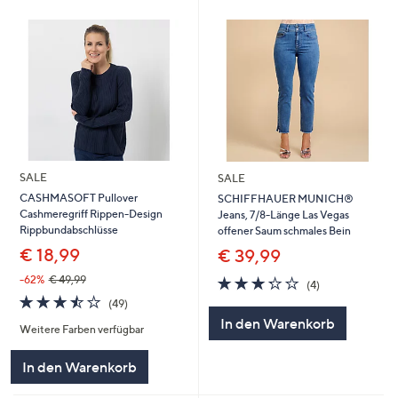
SALE
SALE
CASHMASOFT Pullover
SCHIFFHAUER MUNICH®
Cashmeregriff Rippen-Design
Jeans, 7/8-Länge Las Vegas
Rippbundabschlüsse
offener Saum schmales Bein
€ 18,99
€ 39,99
3.2
4
-62%
€ 49,99
(4)
von
Bewertungen
3.5
49
(49)
5
von
Bewertungen
In den Warenkorb
Weitere Farben verfügbar
5
In den Warenkorb