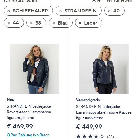
Deine Auswahl:
unten
SCHIFFHAUER
STRANDFEIN
40
oder
wischen
44
38
Blau
Leder
Sie
auf
Touch-
Geräten
nach
links
bzw.
rechts,
um
diese
Neu
Versand gratis
anzuzeigen.
STRANDFEIN Lederjacke
STRANDFEIN Lederjacke
Reverskragen Lammnappa
Lammnappa abnehmbare Kapuze
figurumspielend
figurumspielend
€ 469,99
€ 449,99
4.2
22
Q Pay: Zahlung in 6 Raten
(22)