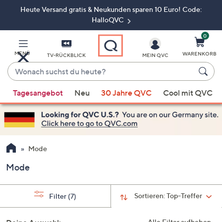
Heute Versand gratis & Neukunden sparen 10 Euro! Code:
Zum
Hauptinhalt
HalloQVC
springen
0
MENÜ
WARENKORB
TV-RÜCKBLICK
MEIN QVC
Wonach
suchst
Wenn
du
Tagesangebot
Neu
30 Jahre QVC
Cool mit QVC
Vorschläge
heute?
verfügbar
sind,
verwenden
Sie
Mode
die
Mode
Pfeiltasten
nach
oben
Sortieren:
Top-Treffer
Filter
(7)
und
nach
Alle Filter aufheben