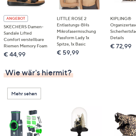
LITTLE ROSE 2
KIPLING®
ANGEBOT
Entlastungs-BHs
Organizertas
SKECHERS Damen-
Mikrofasermischung
Sicherheitsf
Sandale Lifted
Passform Lady 1x
Details
Comfort verstellbare
Spitze, 1x Basic
€ 72,99
Riemen Memory Foam
€ 59,99
€ 44,99
Wie wär's hiermit?
Mehr sehen