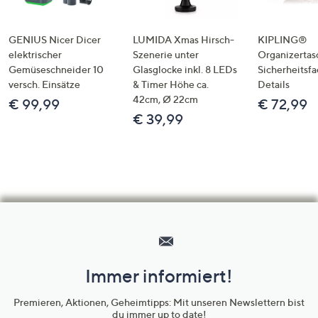
GENIUS Nicer Dicer
LUMIDA Xmas Hirsch-
KIPLING®
elektrischer
Szenerie unter
Organizertas
Gemüseschneider 10
Glasglocke inkl. 8 LEDs
Sicherheitsf
versch. Einsätze
& Timer Höhe ca.
Details
42cm, Ø 22cm
€ 99,99
€ 72,99
€ 39,99
Hilfeseiten,
Service
und
Immer informiert!
Unternehmensinformationen
Premieren, Aktionen, Geheimtipps: Mit unseren Newslettern bist
du immer up to date!