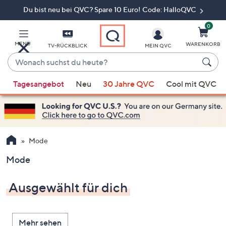
Du bist neu bei QVC? Spare 10 Euro! Code: HalloQVC
Zum
Hauptinhalt
springen
0
MENÜ
WARENKORB
TV-RÜCKBLICK
MEIN QVC
Wonach
suchst
Wenn
du
Tagesangebot
Neu
30 Jahre QVC
Cool mit QVC
Vorschläge
heute?
verfügbar
sind,
verwenden
Sie
Mode
die
Mode
Pfeiltasten
nach
Ausgewählt für dich
oben
und
nach
Mehr sehen
unten