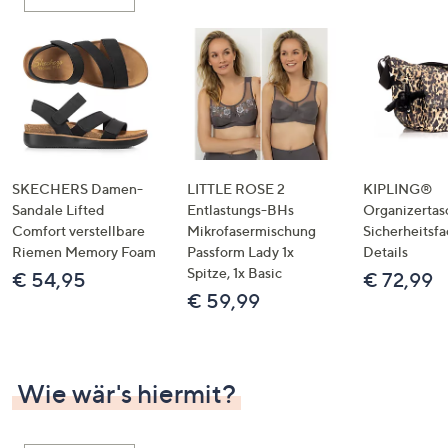
oder
wischen
Sie
auf
Touch-
Geräten
nach
links
SKECHERS Damen-
LITTLE ROSE 2
KIPLING®
bzw.
Sandale Lifted
Entlastungs-BHs
Organizertas
Comfort verstellbare
Mikrofasermischung
Sicherheitsf
rechts,
Riemen Memory Foam
Passform Lady 1x
Details
um
Spitze, 1x Basic
€ 54,95
€ 72,99
diese
€ 59,99
anzuzeigen.
Wie wär's hiermit?