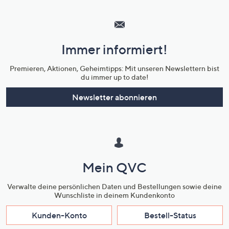
Hilfeseiten,
Service
und
Immer informiert!
Unternehmensinformationen
Premieren, Aktionen, Geheimtipps: Mit unseren Newslettern bist
du immer up to date!
Newsletter abonnieren
Mein QVC
Verwalte deine persönlichen Daten und Bestellungen sowie deine
Wunschliste in deinem Kundenkonto
Kunden-Konto
Bestell-Status