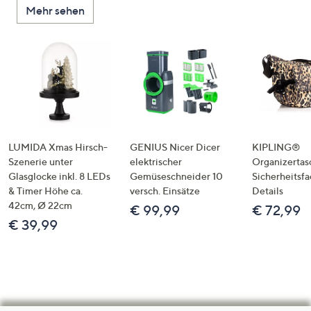
Mehr sehen
LUMIDA Xmas Hirsch-
GENIUS Nicer Dicer
KIPLING®
Szenerie unter
elektrischer
Organizertas
Glasglocke inkl. 8 LEDs
Gemüseschneider 10
Sicherheitsf
& Timer Höhe ca.
versch. Einsätze
Details
42cm, Ø 22cm
€ 99,99
€ 72,99
€ 39,99