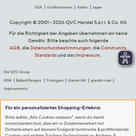
USA
Großbritannien
Italien
Japan
Copyright © 2001 - 2026 QVC Handel S.à r.l. & Co. KG
Für die Richtigkeit der Angaben übernehmen wir keine
Gewähr. Bitte beachte auch folgende
AGB
, die
Datenschutzbestimmungen
, die
Community
Standards
und das
Impressum
.
Die QVC Group
HSN
Ballard Designs
Frontgate
Garnet Hill
grandin road
Improvements
Für ein personalisiertes Shopping-Erlebnis
Bitte wähle „Alle Cookies zulassen“, wenn du damit
einverstanden bist, dass wir in Zusammenarbeit mit
Drittanbietern auf deinem Endgerät technische & profilbildende
Cookies und andere Tracking-Technologien zu Analyse- &