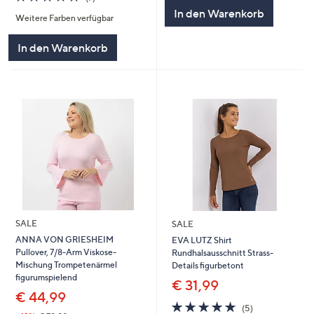
5
von
Bewertungen
In den Warenkorb
Weitere Farben verfügbar
5
In den Warenkorb
SALE
SALE
ANNA VON GRIESHEIM
EVA LUTZ Shirt
Pullover, 7/8-Arm Viskose-
Rundhalsausschnitt Strass-
Mischung Trompetenärmel
Details figurbetont
figurumspielend
€ 31,99
€ 44,99
4.8
5
(5)