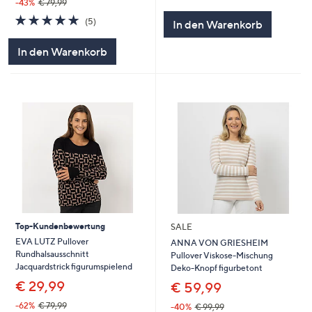
von
Bewertungen
-43%
€ 79,99
5
4.8
5
(5)
In den Warenkorb
von
Bewertungen
5
In den Warenkorb
Top-Kundenbewertung
SALE
EVA LUTZ Pullover
ANNA VON GRIESHEIM
Rundhalsausschnitt
Pullover Viskose-Mischung
Jacquardstrick figurumspielend
Deko-Knopf figurbetont
€ 29,99
€ 59,99
-62%
€ 79,99
-40%
€ 99,99