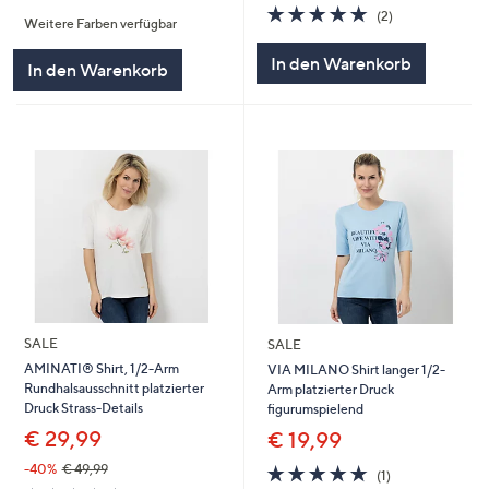
von
Bewertungen
5.0
2
(2)
Weitere Farben verfügbar
5
von
Bewertungen
5
In den Warenkorb
In den Warenkorb
SALE
SALE
AMINATI® Shirt, 1/2-Arm
VIA MILANO Shirt langer 1/2-
Rundhalsausschnitt platzierter
Arm platzierter Druck
Druck Strass-Details
figurumspielend
€ 29,99
€ 19,99
5.0
1
-40%
€ 49,99
(1)
von
Bewertungen