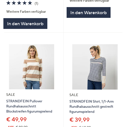
Weitere Farben verfügbar
5
5.0
1
(1)
von
Bewertungen
Weitere Farben verfügbar
In den Warenkorb
5
In den Warenkorb
SALE
SALE
STRANDFEIN Pullover
STRANDFEIN Shirt, 1/1-Arm
Rundhalsausschnitt
Rundhalsausschnitt gestreift
Blockstreifen figurumspielend
figurumspielend
€ 49,99
€ 39,99