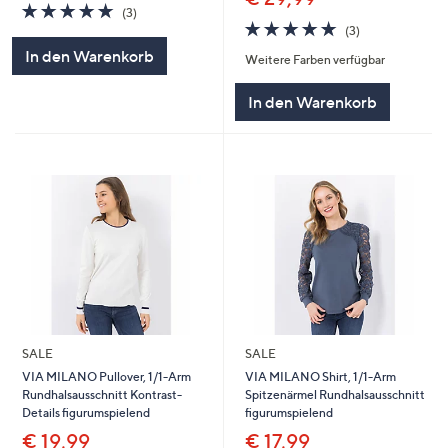
4.7
3
(3)
von
Bewertungen
4.7
3
(3)
5
von
Bewertungen
In den Warenkorb
Weitere Farben verfügbar
5
In den Warenkorb
SALE
SALE
VIA MILANO Pullover, 1/1-Arm
VIA MILANO Shirt, 1/1-Arm
Rundhalsausschnitt Kontrast-
Spitzenärmel Rundhalsausschnitt
Details figurumspielend
figurumspielend
€ 19,99
€ 17,99