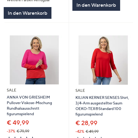
5
5
In den Warenkorb
In den Warenkorb
SALE
SALE
ANNA VON GRIESHEIM
KILIAN KERNER SENSES Shirt,
Pullover Viskose-Mischung
3/4-Arm ausgestellter Saum
Rundhalsausschnitt
OEKO-TEX®Standard 100
figurumspielend
figurumspielend
€ 49,99
€ 28,99
-37%
€ 79,99
-42%
€ 49,99
5.0
3
5.0
5