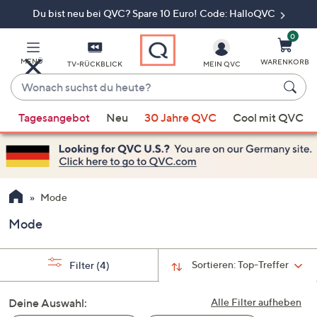
Du bist neu bei QVC? Spare 10 Euro! Code: HalloQVC
Zum
Hauptinhalt
springen
0
MENÜ
WARENKORB
TV-RÜCKBLICK
MEIN QVC
Wonach
suchst
Wenn
du
Tagesangebot
Neu
30 Jahre QVC
Cool mit QVC
Vorschläge
heute?
verfügbar
sind,
verwenden
Sie
Mode
die
Mode
Pfeiltasten
nach
oben
Sortieren:
Top-Treffer
Filter
(4)
und
nach
Deine Auswahl:
Alle Filter aufheben
unten