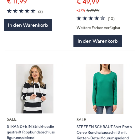
€ 11,99
€ 49,99
4.5
2
-37%
€ 79,99
(2)
von
Bewertungen
4.4
10
(10)
5
von
Bewertungen
In den Warenkorb
Weitere Farben verfügbar
5
In den Warenkorb
SALE
SALE
STRANDFEIN Strickhoodie
STEFFEN SCHRAUT Shirt Porto
gestreift Rippbundabschluss
Cervo Rundhalsausschnitt mit
figurumspielend
Ketten-Detail figurumspielend