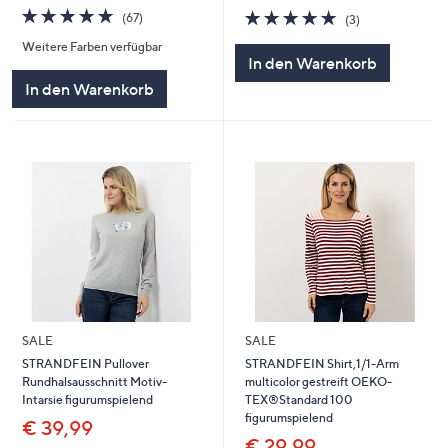
4.7
67
4.7
3
(67)
(3)
von
Bewertungen
von
Bewertungen
Weitere Farben verfügbar
5
5
In den Warenkorb
In den Warenkorb
SALE
SALE
STRANDFEIN Pullover
STRANDFEIN Shirt,1/1-Arm
Rundhalsausschnitt Motiv-
multicolor gestreift OEKO-
Intarsie figurumspielend
TEX®Standard 100
figurumspielend
€ 39,99
€ 29,99