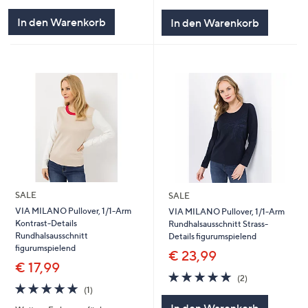
von
Bewertungen
von
Bewertungen
5
5
In den Warenkorb
In den Warenkorb
SALE
SALE
VIA MILANO Pullover, 1/1-Arm
VIA MILANO Pullover, 1/1-Arm
Kontrast-Details
Rundhalsausschnitt Strass-
Rundhalsausschnitt
Details figurumspielend
figurumspielend
€ 23,99
€ 17,99
5.0
2
(2)
5.0
1
von
Bewertungen
(1)
von
Bewertungen
5
In den Warenkorb