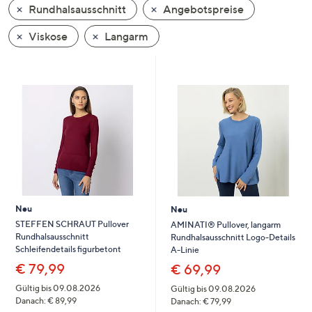
Rundhalsausschnitt
Angebotspreise
oder
wischen
Viskose
Langarm
Sie
auf
Touch-
Geräten
nach
links
bzw.
rechts,
um
diese
Neu
Neu
anzuzeigen.
STEFFEN SCHRAUT Pullover
AMINATI® Pullover, langarm
Rundhalsausschnitt
Rundhalsausschnitt Logo-Details
Schleifendetails figurbetont
A-Linie
€ 79,99
€ 69,99
Gültig bis 09.08.2026
Gültig bis 09.08.2026
Danach: € 89,99
Danach: € 79,99