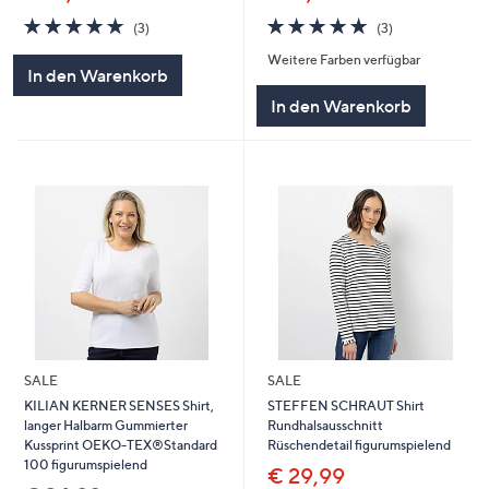
4.7
3
4.7
3
(3)
(3)
von
Bewertungen
von
Bewertungen
Weitere Farben verfügbar
5
5
In den Warenkorb
In den Warenkorb
SALE
SALE
KILIAN KERNER SENSES Shirt,
STEFFEN SCHRAUT Shirt
langer Halbarm Gummierter
Rundhalsausschnitt
Kussprint OEKO-TEX®Standard
Rüschendetail figurumspielend
100 figurumspielend
€ 29,99