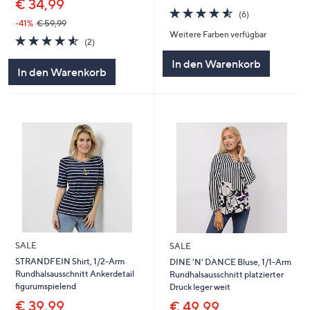
€ 34,99
4.5
6
(6)
von
Bewertungen
-41%
€ 59,99
Weitere Farben verfügbar
5
4.5
2
(2)
von
Bewertungen
In den Warenkorb
5
In den Warenkorb
SALE
SALE
STRANDFEIN Shirt, 1/2-Arm
DINE 'N' DANCE Bluse, 1/1-Arm
Rundhalsausschnitt Ankerdetail
Rundhalsausschnitt platzierter
figurumspielend
Druck leger weit
€ 39,99
€ 49,99