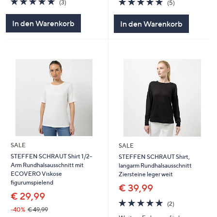
(3)
(5)
von
Bewertungen
von
Bewertungen
5
5
In den Warenkorb
In den Warenkorb
SALE
SALE
STEFFEN SCHRAUT Shirt 1/2-
STEFFEN SCHRAUT Shirt,
Arm Rundhalsausschnitt mit
langarm Rundhalsausschnitt
ECOVERO Viskose
Ziersteine leger weit
figurumspielend
€ 39,99
€ 29,99
5.0
2
(2)
von
Bewertungen
-40%
€ 49,99