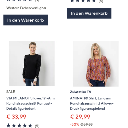
(5)
von
Bewertungen
von
Bewertungen
Weitere Farben verfügbar
5
5
In den Warenkorb
In den Warenkorb
SALE
Zuletzt im TV
AMINATI® Shirt, Langarm
VIA MILANO Pullover, 1/1-Arm
Rundhalsausschnitt Allover-
Rundhalsausschnitt Kontrast-
Druck figurumspielend
Details figurbetont
€ 29,99
€ 33,99
5.0
5
-50%
€ 59,99
(5)