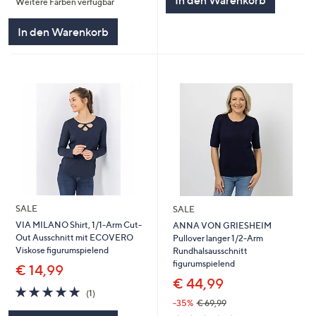
Weitere Farben verfügbar
5
In den Warenkorb
SALE
SALE
VIA MILANO Shirt, 1/1-Arm Cut-
ANNA VON GRIESHEIM
Out Ausschnitt mit ECOVERO
Pullover langer 1/2-Arm
Viskose figurumspielend
Rundhalsausschnitt
figurumspielend
€ 14,99
€ 44,99
5.0
1
(1)
von
Bewertungen
-35%
€ 69,99
5