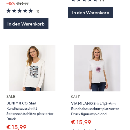
von
Bewertungen
-45%
€ 36,99
5
5.0
1
(1)
In den Warenkorb
von
Bewertungen
5
In den Warenkorb
SALE
SALE
DENIM & CO. Shirt
VIA MILANO Shirt, 1/2-Arm
Rundhalsausschnitt
Rundhalsausschnitt platzierter
Seitennahtschlitze platzierter
Druck figurumspielend
Druck
€ 15,99
€ 15,99
5.0
1