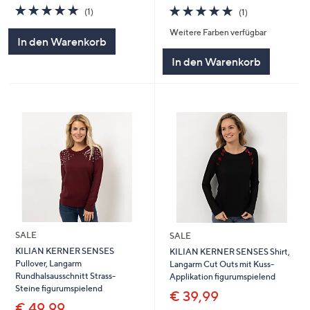
5.0
1
5.0
1
(1)
(1)
von
Bewertungen
von
Bewertungen
Weitere Farben verfügbar
5
5
In den Warenkorb
In den Warenkorb
SALE
SALE
KILIAN KERNER SENSES
KILIAN KERNER SENSES Shirt,
Pullover, Langarm
Langarm Cut Outs mit Kuss-
Rundhalsausschnitt Strass-
Applikation figurumspielend
Steine figurumspielend
€ 39,99
€ 49,99