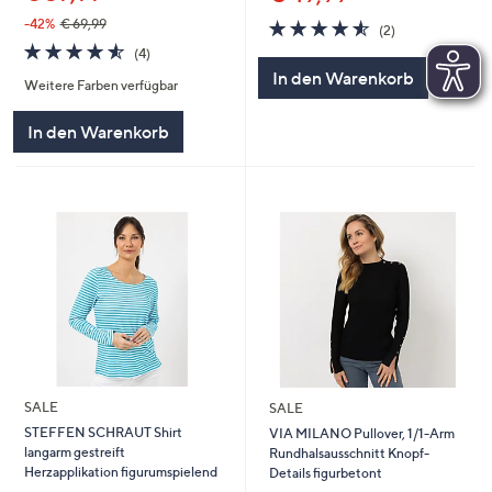
4.5
2
-42%
€ 69,99
(2)
von
Bewertungen
4.5
4
(4)
5
von
Bewertungen
In den Warenkorb
Weitere Farben verfügbar
5
In den Warenkorb
SALE
SALE
STEFFEN SCHRAUT Shirt
VIA MILANO Pullover, 1/1-Arm
langarm gestreift
Rundhalsausschnitt Knopf-
Herzapplikation figurumspielend
Details figurbetont