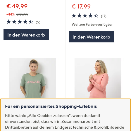
€ 49,99
€ 17,99
4.3
17
-44%
€ 89,99
(17)
von
Bewertungen
4.4
5
(5)
Weitere Farben verfügbar
5
von
Bewertungen
5
In den Warenkorb
In den Warenkorb
Für ein personalisiertes Shopping-Erlebnis
SALE
SALE
Bitte wähle „Alle Cookies zulassen“, wenn du damit
VIA MILANO Shirt, 1/2-Arm
KILIAN KERNER SENSES
einverstanden bist, dass wir in Zusammenarbeit mit
Rundhalsausschnitt Flock-
Pullover, Langarm
Drittanbietern auf deinem Endgerät technische & profilbildende
Schriftzug figurumspielend
Rundhalsausschnitt Kuss-