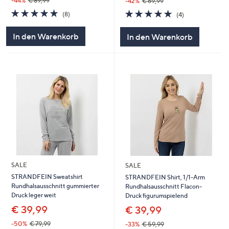
-44%
€ 89,99
-42%
€ 69,99
5.0
8
5.0
4
(8)
(4)
von
Bewertungen
von
Bewertungen
5
5
In den Warenkorb
In den Warenkorb
SALE
SALE
STRANDFEIN Sweatshirt
STRANDFEIN Shirt, 1/1-Arm
Rundhalsausschnitt gummierter
Rundhalsausschnitt Flacon-
Druck leger weit
Druck figurumspielend
€ 39,99
€ 39,99
-50%
€ 79,99
-33%
€ 59,99