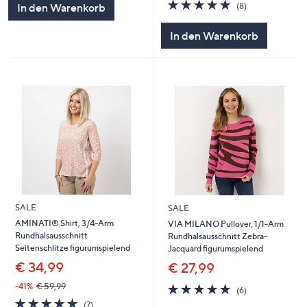
4.9
8
(8)
In den Warenkorb
von
Bewertungen
5
In den Warenkorb
SALE
SALE
AMINATI® Shirt, 3/4-Arm
VIA MILANO Pullover, 1/1-Arm
Rundhalsausschnitt
Rundhalsausschnitt Zebra-
Seitenschlitze figurumspielend
Jacquard figurumspielend
€ 34,99
€ 27,99
4.8
6
-41%
€ 59,99
(6)
von
Bewertungen
4.9
7
(7)