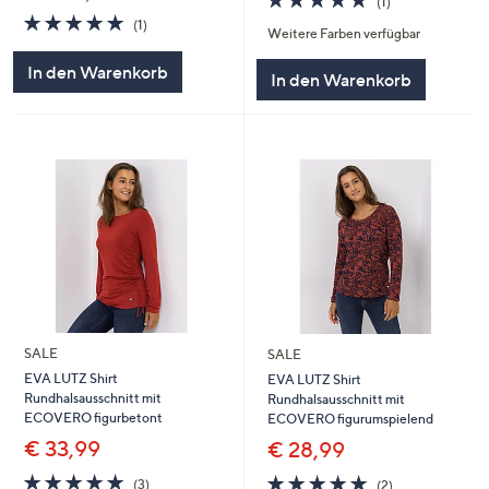
(1)
von
Bewertungen
5.0
1
(1)
Weitere Farben verfügbar
5
von
Bewertungen
5
In den Warenkorb
In den Warenkorb
SALE
SALE
EVA LUTZ Shirt
EVA LUTZ Shirt
Rundhalsausschnitt mit
Rundhalsausschnitt mit
ECOVERO figurbetont
ECOVERO figurumspielend
€ 33,99
€ 28,99
5.0
3
5.0
2
(3)
(2)