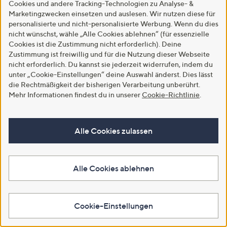
Cookies und andere Tracking-Technologien zu Analyse- &
Verzierung figurumspielend
€ 19,99
Marketingzwecken einsetzen und auslesen. Wir nutzen diese für
€ 39,99
-50%
€ 39,99
personalisierte und nicht-personalisierte Werbung. Wenn du dies
4.0
1
4.1
7
nicht wünschst, wähle „Alle Cookies ablehnen“ (für essenzielle
(1)
(7)
von
Bewertungen
von
Bewertungen
Cookies ist die Zustimmung nicht erforderlich). Deine
5
Weitere Farben verfügbar
5
Zustimmung ist freiwillig und für die Nutzung dieser Webseite
In den Warenkorb
nicht erforderlich. Du kannst sie jederzeit widerrufen, indem du
In den Warenkorb
unter „Cookie-Einstellungen“ deine Auswahl änderst. Dies lässt
die Rechtmäßigkeit der bisherigen Verarbeitung unberührt.
Mehr Informationen findest du in unserer
Cookie-Richtlinie
.
Alle Cookies zulassen
Alle Cookies ablehnen
SALE
SALE
Cookie-Einstellungen
DINE'N'DANCE Bluse, 1/1-Arm
STEFFEN SCHRAUT Pullover
Rundhalsausschnitt Rüschen
weiter gerader Ärmel gestreift