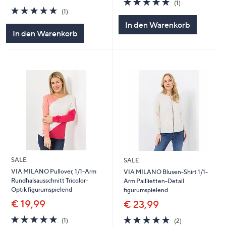
(1)
5.0
1
von
Bewertungen
(1)
von
Bewertungen
5
In den Warenkorb
5
In den Warenkorb
SALE
SALE
VIA MILANO Pullover, 1/1-Arm
VIA MILANO Blusen-Shirt 1/1-
Rundhalsausschnitt Tricolor-
Arm Paillietten-Detail
Optik figurumspielend
figurumspielend
€ 19,99
€ 23,99
5.0
1
5.0
2
(1)
(2)