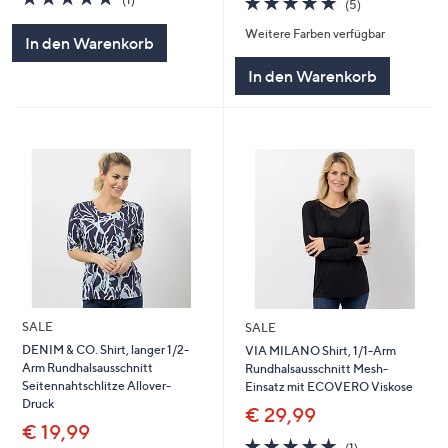
(5)
von
Bewertungen
von
Bewertungen
5
Weitere Farben verfügbar
5
In den Warenkorb
In den Warenkorb
SALE
SALE
DENIM & CO. Shirt, langer 1/2-
VIA MILANO Shirt, 1/1-Arm
Arm Rundhalsausschnitt
Rundhalsausschnitt Mesh-
Seitennahtschlitze Allover-
Einsatz mit ECOVERO Viskose
Druck
€ 29,99
€ 19,99
5.0
1
(1)