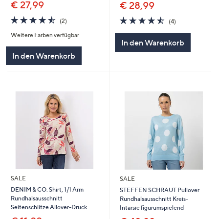
€ 27,99
€ 28,99
4.5
2
4.5
4
(2)
(4)
von
Bewertungen
von
Bewertungen
Weitere Farben verfügbar
5
5
In den Warenkorb
In den Warenkorb
SALE
SALE
DENIM & CO. Shirt, 1/1 Arm
STEFFEN SCHRAUT Pullover
Rundhalsausschnitt
Rundhalsausschnitt Kreis-
Seitenschlitze Allover-Druck
Intarsie figurumspielend