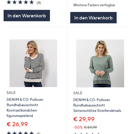
5.0
4
(4)
Weitere Farben verfügbar
5
von
Bewertungen
5
In den Warenkorb
In den Warenkorb
SALE
SALE
DENIM & CO. Pullover
DENIM & CO. Pullover
Rundhalsausschnitt
Rundhalsausschnitt
Kontrastbündchen
Seitenschlitze Streifendetails
figurumspielend
€ 29,99
€ 26,99
-50%
€ 59,99
5.0
1
5.0
5
(1)