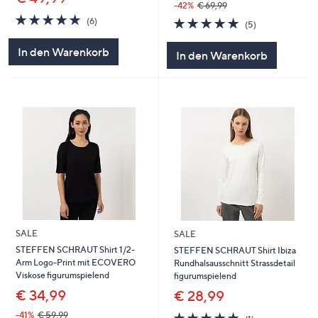
-42%
€ 69,99
5.0
6
5.0
5
(6)
(5)
von
Bewertungen
von
Bewertungen
5
5
In den Warenkorb
In den Warenkorb
SALE
SALE
STEFFEN SCHRAUT Shirt 1/2-
STEFFEN SCHRAUT Shirt Ibiza
Arm Logo-Print mit ECOVERO
Rundhalsausschnitt Strassdetail
Viskose figurumspielend
figurumspielend
€ 34,99
€ 28,99
5.0
1
-41%
€ 59,99