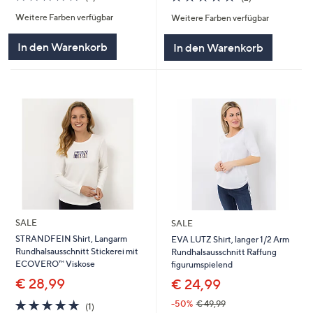
von
Bewertungen
von
Bewertungen
Weitere Farben verfügbar
Weitere Farben verfügbar
5
5
In den Warenkorb
In den Warenkorb
SALE
SALE
STRANDFEIN Shirt, Langarm
EVA LUTZ Shirt, langer 1/2 Arm
Rundhalsausschnitt Stickerei mit
Rundhalsausschnitt Raffung
ECOVERO™ Viskose
figurumspielend
€ 28,99
€ 24,99
5.0
1
-50%
€ 49,99
(1)