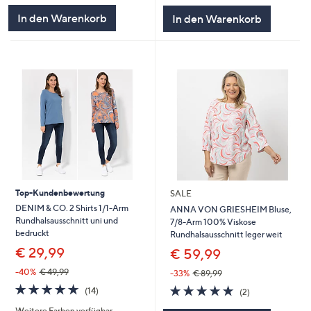
In den Warenkorb
In den Warenkorb
Top-Kundenbewertung
SALE
DENIM & CO. 2 Shirts 1/1-Arm
ANNA VON GRIESHEIM Bluse,
Rundhalsausschnitt uni und
7/8-Arm 100% Viskose
bedruckt
Rundhalsausschnitt leger weit
€ 29,99
€ 59,99
-40%
€ 49,99
-33%
€ 89,99
4.8
14
5.0
2
(14)
(2)
von
Bewertungen
von
Bewertungen
Weitere Farben verfügbar