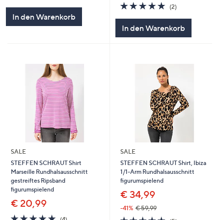
von
Bewertungen
5.0
2
(2)
5
von
Bewertungen
In den Warenkorb
5
In den Warenkorb
SALE
SALE
STEFFEN SCHRAUT Shirt
STEFFEN SCHRAUT Shirt, Ibiza
Marseille Rundhalsausschnitt
1/1-Arm Rundhalsausschnitt
gestreiftes Ripsband
figurumspielend
figurumspielend
€ 34,99
€ 20,99
-41%
€ 59,99
5.0
4
5.0
5
(4)