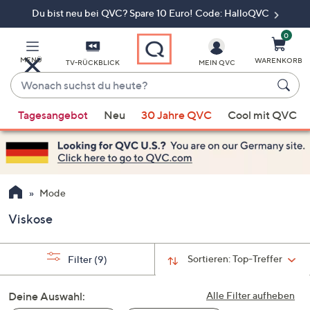
Du bist neu bei QVC? Spare 10 Euro! Code: HalloQVC
Zum
Hauptinhalt
springen
0
MENÜ
WARENKORB
TV-RÜCKBLICK
MEIN QVC
Wonach
suchst
Wenn
du
Tagesangebot
Neu
30 Jahre QVC
Cool mit QVC
Vorschläge
heute?
verfügbar
sind,
verwenden
Sie
Mode
die
Viskose
Pfeiltasten
nach
oben
Sortieren:
Top-Treffer
Filter
(9)
und
nach
Deine Auswahl:
Alle Filter aufheben
unten