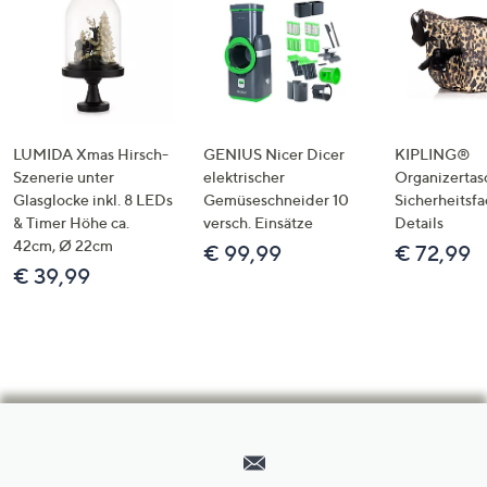
LUMIDA Xmas Hirsch-
GENIUS Nicer Dicer
KIPLING®
Szenerie unter
elektrischer
Organizertas
Glasglocke inkl. 8 LEDs
Gemüseschneider 10
Sicherheitsf
& Timer Höhe ca.
versch. Einsätze
Details
42cm, Ø 22cm
€ 99,99
€ 72,99
€ 39,99
Hilfeseiten,
Service