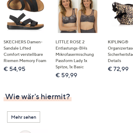
SKECHERS Damen-
LITTLE ROSE 2
KIPLING®
Sandale Lifted
Entlastungs-BHs
Organizertas
Comfort verstellbare
Mikrofasermischung
Sicherheitsf
Riemen Memory Foam
Passform Lady 1x
Details
Spitze, 1x Basic
€ 54,95
€ 72,99
€ 59,99
Wie wär's hiermit?
Mehr sehen