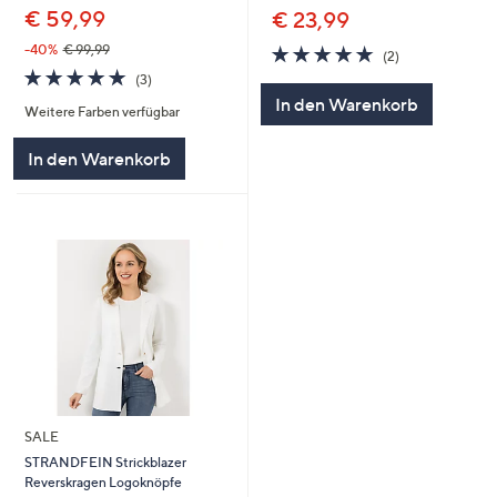
€ 59,99
€ 23,99
5.0
2
-40%
€ 99,99
(2)
von
Bewertungen
5.0
3
(3)
5
von
Bewertungen
In den Warenkorb
Weitere Farben verfügbar
5
In den Warenkorb
SALE
STRANDFEIN Strickblazer
Reverskragen Logoknöpfe