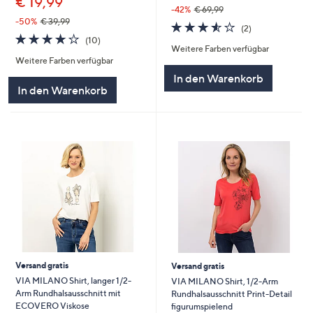
€ 19,99
-42%
€ 69,99
-50%
€ 39,99
3.5
2
(2)
4.0
10
von
Bewertungen
(10)
Weitere Farben verfügbar
von
Bewertungen
5
Weitere Farben verfügbar
5
In den Warenkorb
In den Warenkorb
Versand gratis
Versand gratis
VIA MILANO Shirt, langer 1/2-
VIA MILANO Shirt, 1/2-Arm
Arm Rundhalsausschnitt mit
Rundhalsausschnitt Print-Detail
ECOVERO Viskose
figurumspielend