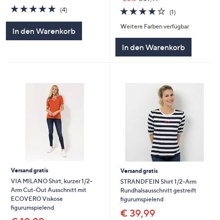
5.0
4
4.0
1
(4)
(1)
von
Bewertungen
von
Bewertungen
5
Weitere Farben verfügbar
5
In den Warenkorb
In den Warenkorb
Versand gratis
Versand gratis
VIA MILANO Shirt, kurzer 1/2-
STRANDFEIN Shirt 1/2-Arm
Arm Cut-Out Ausschnitt mit
Rundhalsausschnitt gestreift
ECOVERO Viskose
figurumspielend
figurumspielend
€ 39,99