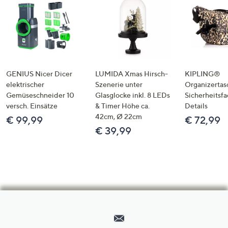
GENIUS Nicer Dicer
LUMIDA Xmas Hirsch-
KIPLING®
elektrischer
Szenerie unter
Organizertas
Gemüseschneider 10
Glasglocke inkl. 8 LEDs
Sicherheitsf
versch. Einsätze
& Timer Höhe ca.
Details
42cm, Ø 22cm
€ 99,99
€ 72,99
€ 39,99
Hilfeseiten,
Service