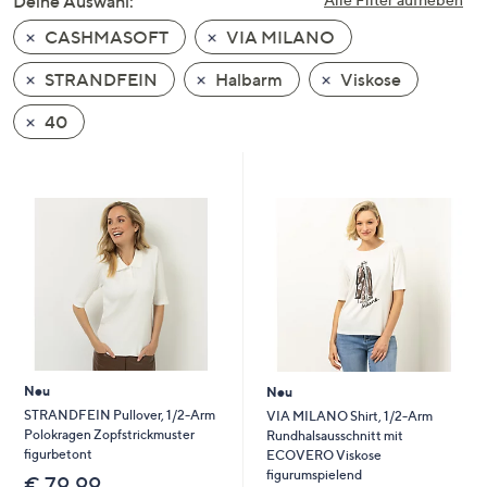
Deine Auswahl:
unten
CASHMASOFT
VIA MILANO
oder
wischen
STRANDFEIN
Halbarm
Viskose
Sie
auf
40
Touch-
Geräten
nach
links
bzw.
rechts,
um
diese
anzuzeigen.
Neu
Neu
STRANDFEIN Pullover, 1/2-Arm
VIA MILANO Shirt, 1/2-Arm
Polokragen Zopfstrickmuster
Rundhalsausschnitt mit
figurbetont
ECOVERO Viskose
figurumspielend
€ 79,99