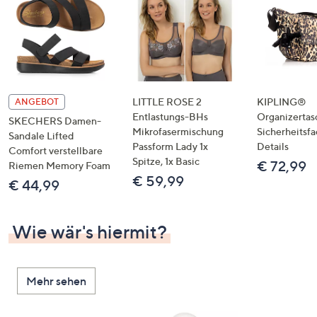
LITTLE ROSE 2
KIPLING®
ANGEBOT
Entlastungs-BHs
Organizertas
SKECHERS Damen-
Mikrofasermischung
Sicherheitsf
Sandale Lifted
Passform Lady 1x
Details
Comfort verstellbare
Spitze, 1x Basic
€ 72,99
Riemen Memory Foam
€ 59,99
€ 44,99
Wie wär's hiermit?
Mehr sehen