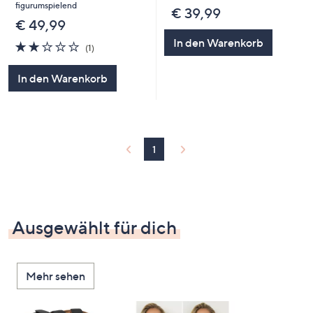
figurumspielend
€ 39,99
€ 49,99
In den Warenkorb
2.0
1
(1)
von
Bewertungen
5
In den Warenkorb
1
Ausgewählt für dich
Mehr sehen