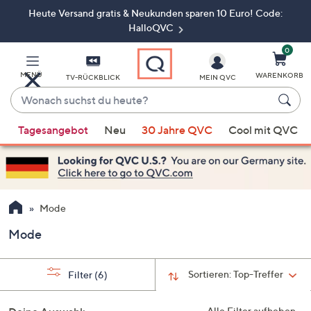
Heute Versand gratis & Neukunden sparen 10 Euro! Code:
Zum
Hauptinhalt
HalloQVC
springen
0
MENÜ
WARENKORB
TV-RÜCKBLICK
MEIN QVC
Wonach
suchst
Wenn
du
Tagesangebot
Neu
30 Jahre QVC
Cool mit QVC
Vorschläge
heute?
verfügbar
sind,
verwenden
Sie
Mode
die
Mode
Pfeiltasten
nach
oben
Sortieren:
Top-Treffer
Filter
(6)
und
nach
Alle Filter aufheben