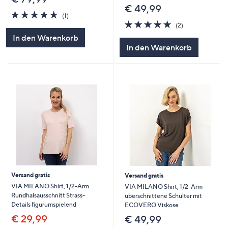
€ 49,99
5.0
1
(1)
von
Bewertungen
5.0
2
(2)
5
von
Bewertungen
In den Warenkorb
5
In den Warenkorb
Versand gratis
Versand gratis
VIA MILANO Shirt, 1/2-Arm
VIA MILANO Shirt, 1/2-Arm
Rundhalsausschnitt Strass-
überschnittene Schulter mit
Details figurumspielend
ECOVERO Viskose
€ 29,99
€ 49,99