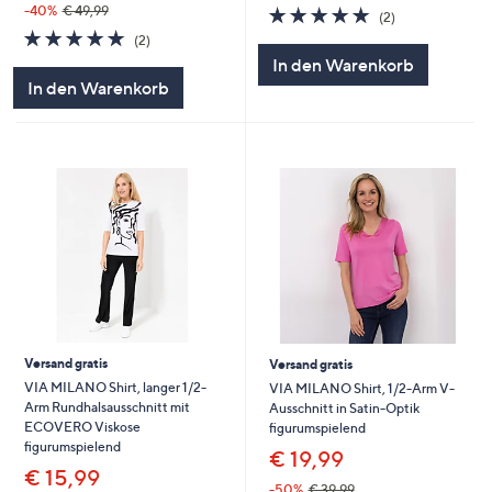
5.0
2
-40%
€ 49,99
(2)
von
Bewertungen
5.0
2
(2)
5
von
Bewertungen
In den Warenkorb
5
In den Warenkorb
Versand gratis
Versand gratis
VIA MILANO Shirt, langer 1/2-
VIA MILANO Shirt, 1/2-Arm V-
Arm Rundhalsausschnitt mit
Ausschnitt in Satin-Optik
ECOVERO Viskose
figurumspielend
figurumspielend
€ 19,99
€ 15,99
-50%
€ 39,99