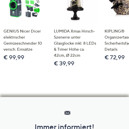
GENIUS Nicer Dicer
LUMIDA Xmas Hirsch-
KIPLING®
elektrischer
Szenerie unter
Organizertas
Gemüseschneider 10
Glasglocke inkl. 8 LEDs
Sicherheitsf
versch. Einsätze
& Timer Höhe ca.
Details
42cm, Ø 22cm
€ 99,99
€ 72,99
€ 39,99
Hilfeseiten,
Service
und
Immer informiert!
Unternehmensinformationen