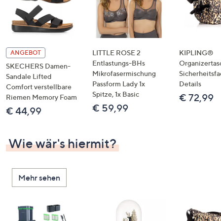
LITTLE ROSE 2
KIPLING®
ANGEBOT
Entlastungs-BHs
Organizertas
SKECHERS Damen-
Mikrofasermischung
Sicherheitsf
Sandale Lifted
Passform Lady 1x
Details
Comfort verstellbare
Spitze, 1x Basic
€ 72,99
Riemen Memory Foam
€ 59,99
€ 44,99
Wie wär's hiermit?
Mehr sehen