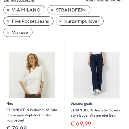
Deine Auswahl:
unten
VIA MILANO
STRANDFEIN
oder
wischen
Five Pocket Jeans
Kurzarmpullover
Sie
auf
Viskose
Touch-
Geräten
nach
links
bzw.
rechts,
um
diese
anzuzeigen.
Neu
Versand gratis
STRANDFEIN Pullover, 1/2-Arm
STRANDFEIN Jeans 5-Pocket-
Polokragen Zopfstrickmuster
Style Bügelfalte gerades Bein
figurbetont
€ 69,99
€ 79,99