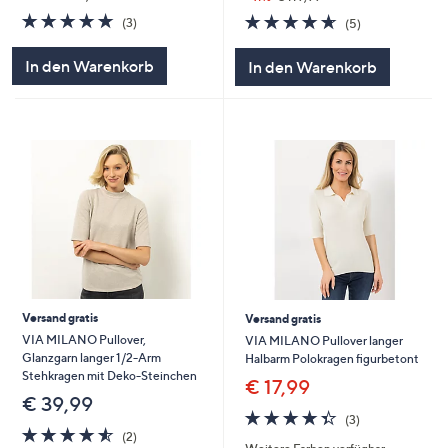
4.7
3
4.6
5
(3)
(5)
von
Bewertungen
von
Bewertungen
5
5
In den Warenkorb
In den Warenkorb
Versand gratis
Versand gratis
VIA MILANO Pullover,
VIA MILANO Pullover langer
Glanzgarn langer 1/2-Arm
Halbarm Polokragen figurbetont
Stehkragen mit Deko-Steinchen
€ 17,99
€ 39,99
4.3
3
(3)
4.5
2
von
Bewertungen
(2)