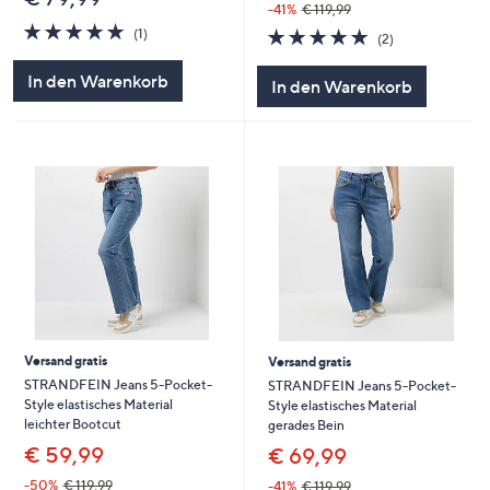
-41%
€ 119,99
5.0
1
5.0
2
(1)
(2)
von
Bewertungen
von
Bewertungen
5
5
In den Warenkorb
In den Warenkorb
Versand gratis
Versand gratis
STRANDFEIN Jeans 5-Pocket-
STRANDFEIN Jeans 5-Pocket-
Style elastisches Material
Style elastisches Material
leichter Bootcut
gerades Bein
€ 59,99
€ 69,99
-50%
€ 119,99
-41%
€ 119,99