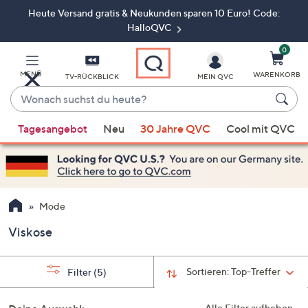
Heute Versand gratis & Neukunden sparen 10 Euro! Code:
Zum
Hauptinhalt
HalloQVC
springen
0
MENÜ
WARENKORB
TV-RÜCKBLICK
MEIN QVC
Wonach
suchst
Wenn
du
Tagesangebot
Neu
30 Jahre QVC
Cool mit QVC
Vorschläge
heute?
verfügbar
sind,
verwenden
Sie
Mode
die
Viskose
Pfeiltasten
nach
oben
Sortieren:
Top-Treffer
Filter
(5)
und
nach
Alle Filter aufheben