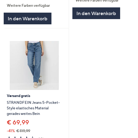
Weitere Farben verfügbar
von
Bewertungen
5
Weitere Farben verfügbar
5
In den Warenkorb
In den Warenkorb
Versand gratis
STRANDFEIN Jeans 5-Pocket-
Style elastisches Material
gerades weites Bein
€ 69,99
-41%
€ 119,99
4.2
10