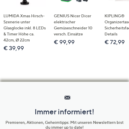
LUMIDA Xmas Hirsch-
GENIUS Nicer Dicer
KIPLING®
Szenerie unter
elektrischer
Organizertas
Glasglocke inkl. 8 LEDs
Gemüseschneider 10
Sicherheitsf
& Timer Höhe ca.
versch. Einsätze
Details
42cm, Ø 22cm
€ 99,99
€ 72,99
€ 39,99
Hilfeseiten,
Service
und
Immer informiert!
Unternehmensinformationen
Premieren, Aktionen, Geheimtipps: Mit unseren Newslettern bist
du immer up to date!