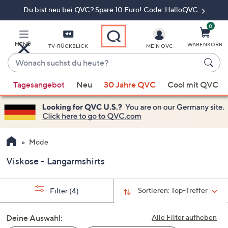
Du bist neu bei QVC? Spare 10 Euro! Code: HalloQVC
Zum
Hauptinhalt
springen
0
MENÜ
WARENKORB
TV-RÜCKBLICK
MEIN QVC
Wonach
suchst
Wenn
du
Tagesangebot
Neu
30 Jahre QVC
Cool mit QVC
Vorschläge
heute?
verfügbar
sind,
verwenden
Sie
Mode
die
Viskose - Langarmshirts
Pfeiltasten
nach
oben
Sortieren:
Top-Treffer
Filter
(4)
und
nach
Deine Auswahl:
Alle Filter aufheben
unten