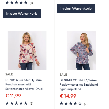
von
Bewertungen
5.0
1
(1)
5
von
Bewertungen
In den Warenkorb
5
In den Warenkorb
SALE
SALE
DENIM & CO. Shirt, 1/1 Arm
DENIM & CO. Shirt, 1/1-Arm
Rundhalsausschnitt
Paisleymuster mit Bindeband
Seitenschlitze Allover-Druck
figurumspielend
€ 11,99
€ 14,99
4.5
2
4.0
2
(2)
(2)
von
Bewertungen
von
Bewertungen