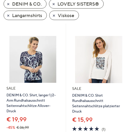
DENIM & CO.
LOVELY SISTERS®
oder
wischen
Langarmshirts
Viskose
Sie
auf
Touch-
Geräten
nach
links
bzw.
rechts,
um
diese
SALE
SALE
anzuzeigen.
DENIM & CO. Shirt, langer 1/2-
DENIM & CO. Shirt
Arm Rundhalsausschnitt
Rundhalsausschnitt
Seitennahtschlitze Allover-
Seitennahtschlitze platzierter
Druck
Druck
€ 19,99
€ 15,99
5.0
1
-45%
€ 36,99
(1)