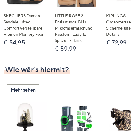
SKECHERS Damen-
LITTLE ROSE 2
KIPLING®
Sandale Lifted
Entlastungs-BHs
Organizertas
Comfort verstellbare
Mikrofasermischung
Sicherheitsf
Riemen Memory Foam
Passform Lady 1x
Details
Spitze, 1x Basic
€ 54,95
€ 72,99
€ 59,99
Wie wär's hiermit?
Mehr sehen