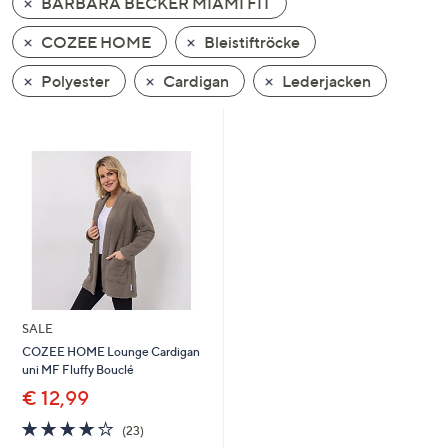
BARBARA BECKER MIAMI FIT
oder
wischen
COZEE HOME
Bleistiftröcke
Sie
Polyester
Cardigan
Lederjacken
auf
Touch-
Geräten
nach
links
bzw.
rechts,
um
diese
anzuzeigen.
SALE
COZEE HOME Lounge Cardigan
uni MF Fluffy Bouclé
€ 12,99
3.9
23
(23)
von
Bewertungen