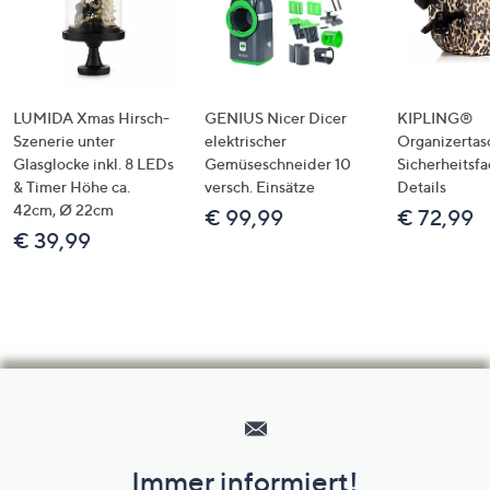
LUMIDA Xmas Hirsch-
GENIUS Nicer Dicer
KIPLING®
Szenerie unter
elektrischer
Organizertas
Glasglocke inkl. 8 LEDs
Gemüseschneider 10
Sicherheitsf
& Timer Höhe ca.
versch. Einsätze
Details
42cm, Ø 22cm
€ 99,99
€ 72,99
€ 39,99
Hilfeseiten,
Service
und
Immer informiert!
Unternehmensinformationen