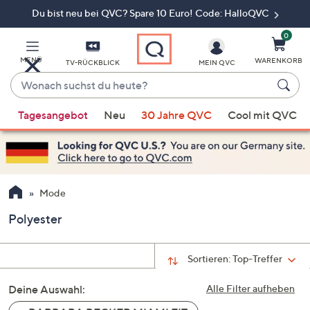
Du bist neu bei QVC? Spare 10 Euro! Code: HalloQVC
Zum
Hauptinhalt
springen
0
MENÜ
WARENKORB
TV-RÜCKBLICK
MEIN QVC
Wonach
suchst
Wenn
du
Tagesangebot
Neu
30 Jahre QVC
Cool mit QVC
Vorschläge
heute?
verfügbar
sind,
verwenden
Sie
Mode
die
Polyester
Pfeiltasten
nach
oben
Sortieren:
Top-Treffer
und
Deine Auswahl:
nach
Alle Filter aufheben
unten