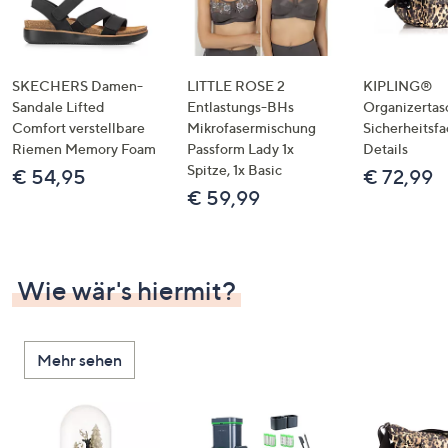
SKECHERS Damen-
LITTLE ROSE 2
KIPLING®
Sandale Lifted
Entlastungs-BHs
Organizertas
Comfort verstellbare
Mikrofasermischung
Sicherheitsf
Riemen Memory Foam
Passform Lady 1x
Details
Spitze, 1x Basic
€ 54,95
€ 72,99
€ 59,99
Wie wär's hiermit?
Mehr sehen