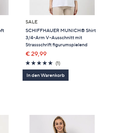
SALE
ft
SCHIFFHAUER MUNICH® Shirt
3/4-Arm V-Ausschnitt mit
Strassschrift figurumspielend
€ 29,99
5.0
1
(1)
von
Bewertungen
In den Warenkorb
5
en