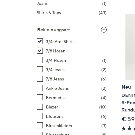
Si
Jeans
(1)
au
Shirts & Tops
(43)
T
G
Bekleidungsart
n
li
3/4-Arm Shirts
b
7/8 Hosen
re
3/4 Hosen
(1)
u
di
3/4 Jeans
(2)
an
7/8 Jeans
(6)
Neu
Ankle Jeans
(2)
DENIM
Bermudas
(4)
5-Poc
Blazer
(10)
Rundu
Blousons
(6)
€ 59
Blusenkleider
(3)
Blusenshirts
(8)