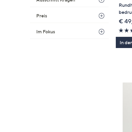
Rundha
bedru
Preis
€ 49
Im Fokus
In de