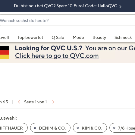
Du bist neu bei QVC? Spare 10 Euro! Code: HalloQVC
onach
chst
enn
u
rschläge
:well
Top bewertet
Q Sale
Mode
Beauty
Schmuck
eute?
rfügbar
nd,
erwenden
e
e
eiltasten
ach
ben
nd
on 65
|
Seite 1 von 1
ach
nten
Auswahl:
der
IFFHAUER
DENIM & CO.
KIM & CO.
7/8 Hos
ischen