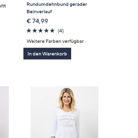
Rundumdehnbund gerader
itt
Beinverlauf
€ 74,99
5.0
4
(4)
von
Bewertungen
Weitere Farben verfügbar
5
en
In den Warenkorb