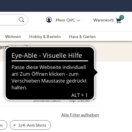
0
Mein QVC
Warenkorb
Einkaufswagen ist le
Wohnen
Hobby & Basteln
Haus & Garten
Sortieren nach:
Top-Treffer
Alle Filter aufheben
en
3/4-Arm Shirts