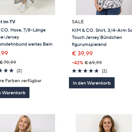
t im TV
SALE
 CO. Hose, 7/8-Länge
KIM & CO. Shirt, 3/4-Arm So
se-Jersey
Touch Jersey Bündchen
mdehnbund weites Bein
figurumspielend
,99
€ 39,99
€ 79,99
-42%
€ 69,99
5.0
2
(2)
5.0
2
(2)
von
Bewertungen
von
Bewertung
re Farben verfügbar
In den Warenkorb
5
5
n Warenkorb