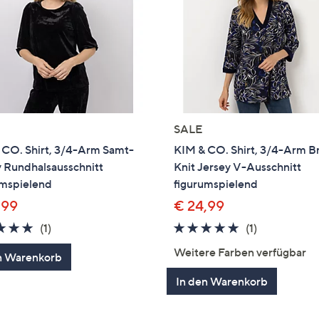
SALE
 CO. Shirt, 3/4-Arm Samt-
KIM & CO. Shirt, 3/4-Arm Br
y Rundhalsausschnitt
Knit Jersey V-Ausschnitt
umspielend
figurumspielend
,99
€ 24,99
5.0
1
5.0
1
(1)
(1)
von
Bewertungen
von
Bewertung
Weitere Farben verfügbar
n Warenkorb
5
5
In den Warenkorb