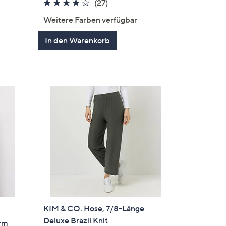
4.1
27
(27)
von
Bewertungen
Weitere Farben verfügbar
5
In den Warenkorb
KIM & CO. Hose, 7/8-Länge
Deluxe Brazil Knit
Arm