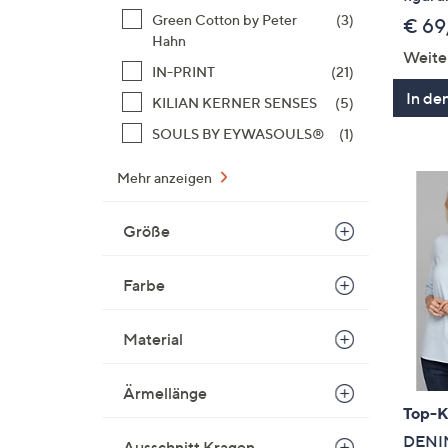
Green Cotton by Peter
(3)
€ 69
Hahn
Weite
IN-PRINT
(21)
In de
KILIAN KERNER SENSES
(5)
SOULS BY EYWASOULS®
(1)
Mehr anzeigen
Größe
Farbe
Material
Ärmellänge
Top-
DENIM
Ausschnitt Kragen