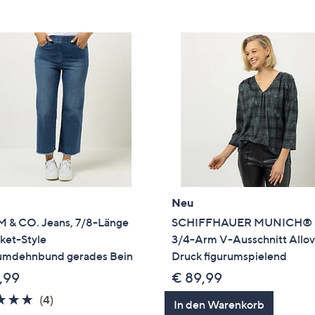
e
f
ouch-
eräten
ach
nks
zw.
chts,
m
ese
zuzeigen.
Neu
 & CO. Jeans, 7/8-Länge
SCHIFFHAUER MUNICH® S
ket-Style
3/4-Arm V-Ausschnitt Allov
mdehnbund gerades Bein
Druck figurumspielend
,99
€ 89,99
4.8
4
(4)
In den Warenkorb