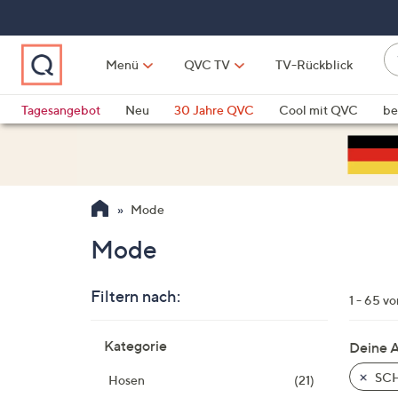
Zum
Hauptinhalt
springen
W
Menü
QVC TV
TV-Rückblick
su
W
d
Vo
Tagesangebot
Neu
30 Jahre QVC
Cool mit QVC
be
h
ve
QLINARISCH
Technik
si
v
Si
Mode
di
Pf
Mode
n
o
Filtern nach:
u
1 - 65 v
n
Zur
u
Kategorie
Deine 
Produktliste
o
springen
SCH
Hosen
(21)
w