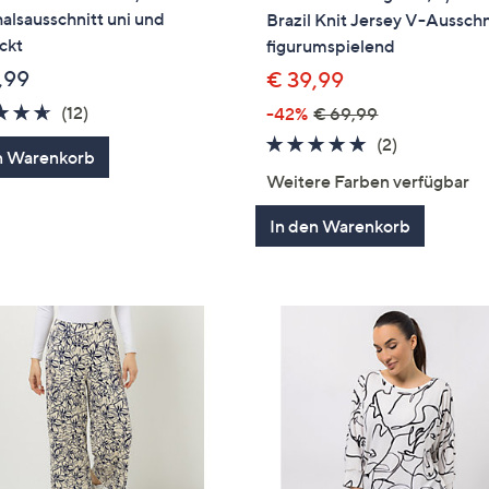
lsausschnitt uni und
Brazil Knit Jersey V-Ausschn
ckt
figurumspielend
,99
€ 39,99
4.6
12
(12)
-42%
€ 69,99
von
Bewertungen
5.0
2
(2)
n Warenkorb
5
von
Bewertung
Weitere Farben verfügbar
5
In den Warenkorb