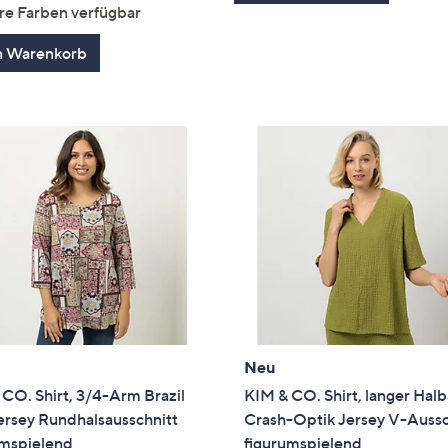
von
Bewertungen
re Farben verfügbar
5
n Warenkorb
Neu
CO. Shirt, 3/4-Arm Brazil
KIM & CO. Shirt, langer Hal
ersey Rundhalsausschnitt
Crash-Optik Jersey V-Aussc
umspielend
figurumspielend