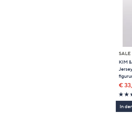
SALE
KIM &
Jerse
figur
€ 33
In de