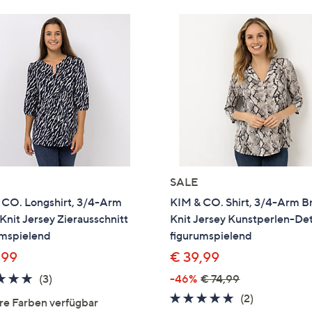
SALE
 CO. Longshirt, 3/4-Arm
KIM & CO. Shirt, 3/4-Arm Br
 Knit Jersey Zierausschnitt
Knit Jersey Kunstperlen-Det
umspielend
figurumspielend
,99
€ 39,99
5.0
3
(3)
-46%
€ 74,99
von
Bewertungen
5.0
2
(2)
re Farben verfügbar
5