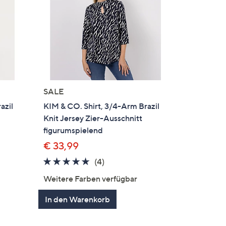
SALE
azil
KIM & CO. Shirt, 3/4-Arm Brazil
Knit Jersey Zier-Ausschnitt
figurumspielend
€ 33,99
5.0
4
(4)
en
von
Bewertungen
Weitere Farben verfügbar
5
In den Warenkorb