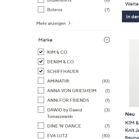
Weite
Boleros
(7)
In de
Mehr anzeigen
Marke
KIM & CO.
DENIM & CO.
SCHIFFHAUER
AMINATI®
(10)
ANNA VON GRIESHEIM
(1)
ANNI FOR FRIENDS
(1)
DAWID by Dawid
(3)
Neu
Tomaszewski
KIM & 
DINE 'N' DANCE
(7)
Knit J
EVA LUTZ
(10)
figur