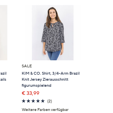
SALE
azil
KIM & CO. Shirt, 3/4-Arm Brazil
ails
Knit Jersey Zierausschnitt
figurumspielend
€ 33,99
5.0
2
(2)
von
Bewertungen
Weitere Farben verfügbar
5