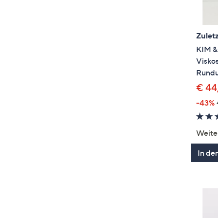
Zuletz
KIM &
Visko
Rundu
€ 44
-43%
Weite
In de