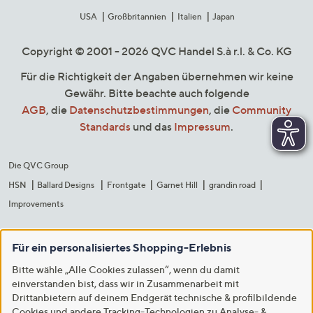
USA
Großbritannien
Italien
Japan
Copyright © 2001 - 2026 QVC Handel S.à r.l. & Co. KG
Für die Richtigkeit der Angaben übernehmen wir keine
Gewähr. Bitte beachte auch folgende
AGB
, die
Datenschutzbestimmungen
, die
Community
Standards
und das
Impressum
.
Die QVC Group
HSN
Ballard Designs
Frontgate
Garnet Hill
grandin road
Improvements
Für ein personalisiertes Shopping-Erlebnis
Bitte wähle „Alle Cookies zulassen“, wenn du damit
einverstanden bist, dass wir in Zusammenarbeit mit
Drittanbietern auf deinem Endgerät technische & profilbildende
Cookies und andere Tracking-Technologien zu Analyse- &