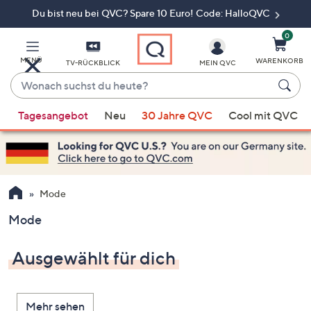
Du bist neu bei QVC? Spare 10 Euro! Code: HalloQVC
Zum
Hauptinhalt
springen
0
MENÜ
WARENKORB
TV-RÜCKBLICK
MEIN QVC
Wonach
suchst
Wenn
du
Tagesangebot
Neu
30 Jahre QVC
Cool mit QVC
Vorschläge
heute?
verfügbar
sind,
verwenden
Sie
Mode
die
Mode
Pfeiltasten
nach
Ausgewählt für dich
oben
und
nach
Mehr sehen
unten