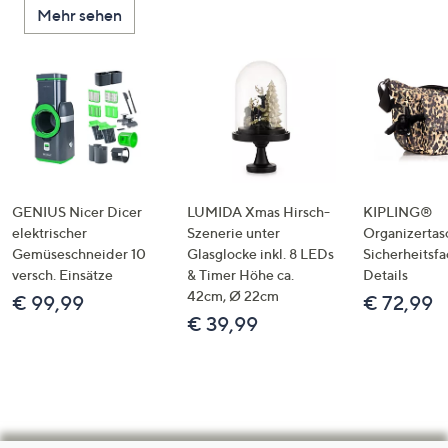
Mehr sehen
GENIUS Nicer Dicer
LUMIDA Xmas Hirsch-
KIPLING®
elektrischer
Szenerie unter
Organizertas
Gemüseschneider 10
Glasglocke inkl. 8 LEDs
Sicherheitsf
versch. Einsätze
& Timer Höhe ca.
Details
42cm, Ø 22cm
€ 99,99
€ 72,99
€ 39,99