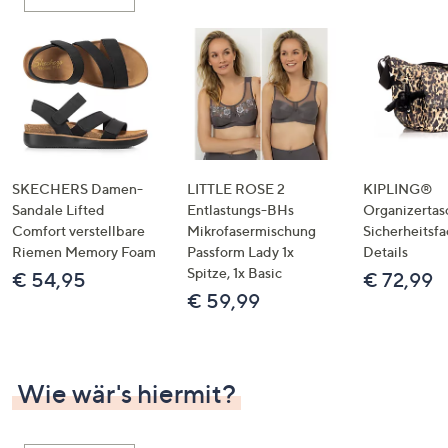
oder
wischen
Sie
auf
Touch-
Geräten
nach
links
SKECHERS Damen-
LITTLE ROSE 2
KIPLING®
bzw.
Sandale Lifted
Entlastungs-BHs
Organizertas
Comfort verstellbare
Mikrofasermischung
Sicherheitsf
rechts,
Riemen Memory Foam
Passform Lady 1x
Details
um
Spitze, 1x Basic
€ 54,95
€ 72,99
diese
€ 59,99
anzuzeigen.
Wie wär's hiermit?