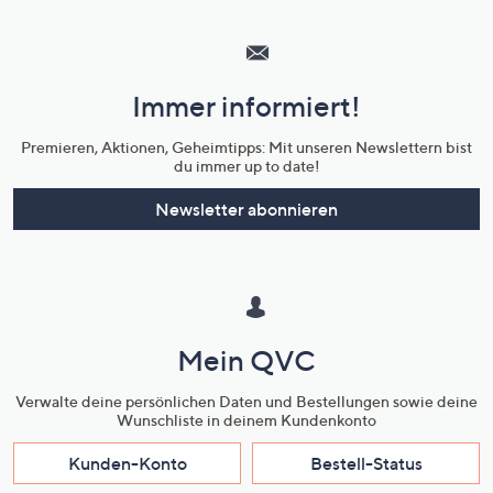
Hilfeseiten,
Service
und
Immer informiert!
Unternehmensinformationen
Premieren, Aktionen, Geheimtipps: Mit unseren Newslettern bist
du immer up to date!
Newsletter abonnieren
Mein QVC
Verwalte deine persönlichen Daten und Bestellungen sowie deine
Wunschliste in deinem Kundenkonto
Kunden-Konto
Bestell-Status