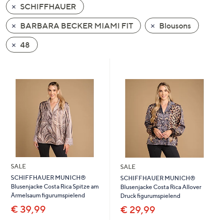
SCHIFFHAUER
oder
wischen
BARBARA BECKER MIAMI FIT
Blousons
Sie
auf
48
Touch-
Geräten
nach
links
bzw.
rechts,
um
diese
anzuzeigen.
SALE
SALE
SCHIFFHAUER MUNICH®
SCHIFFHAUER MUNICH®
Blusenjacke Costa Rica Spitze am
Blusenjacke Costa Rica Allover
Ärmelsaum figurumspielend
Druck figurumspielend
€ 39,99
€ 29,99