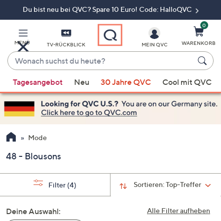
Du bist neu bei QVC? Spare 10 Euro! Code: HalloQVC
Zum
Hauptinhalt
springen
0
MENÜ
WARENKORB
TV-RÜCKBLICK
MEIN QVC
Wonach
suchst
Wenn
du
Tagesangebot
Neu
30 Jahre QVC
Cool mit QVC
Vorschläge
heute?
verfügbar
sind,
verwenden
Sie
Mode
die
48 - Blousons
Pfeiltasten
nach
oben
Sortieren:
Top-Treffer
Filter
(4)
und
nach
Deine Auswahl:
Alle Filter aufheben
unten