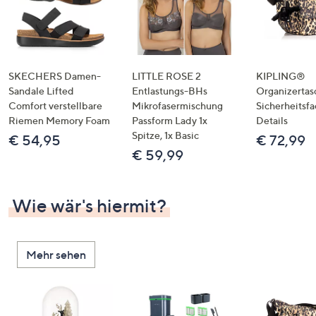
SKECHERS Damen-
LITTLE ROSE 2
KIPLING®
Sandale Lifted
Entlastungs-BHs
Organizertas
Comfort verstellbare
Mikrofasermischung
Sicherheitsf
Riemen Memory Foam
Passform Lady 1x
Details
Spitze, 1x Basic
€ 54,95
€ 72,99
€ 59,99
Wie wär's hiermit?
Mehr sehen