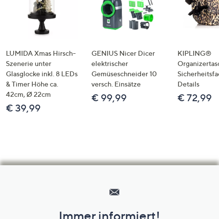
LUMIDA Xmas Hirsch-
GENIUS Nicer Dicer
KIPLING®
Szenerie unter
elektrischer
Organizertas
Glasglocke inkl. 8 LEDs
Gemüseschneider 10
Sicherheitsf
& Timer Höhe ca.
versch. Einsätze
Details
42cm, Ø 22cm
€ 99,99
€ 72,99
€ 39,99
Hilfeseiten,
Service
und
Immer informiert!