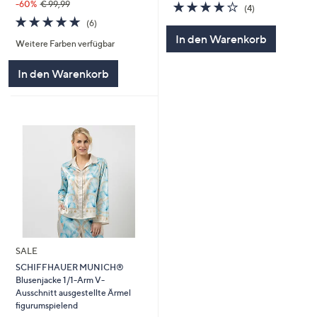
3.8
4
-60%
€ 99,99
(4)
von
Bewertungen
5.0
6
(6)
5
von
Bewertungen
In den Warenkorb
Weitere Farben verfügbar
5
In den Warenkorb
SALE
SCHIFFHAUER MUNICH®
Blusenjacke 1/1-Arm V-
Ausschnitt ausgestellte Ärmel
figurumspielend