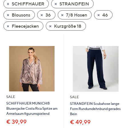
SCHIFFHAUER
STRANDFEIN
oder
wischen
Blousons
36
7/8 Hosen
46
Sie
auf
Fleecejacken
Kurzgröße 18
Touch-
Geräten
nach
links
bzw.
rechts,
um
diese
anzuzeigen.
SALE
SALE
SCHIFFHAUER MUNICH®
STRANDFEIN Scubahose lange
Blusenjacke Costa Rica Spitze am
Form Rundumdehnbund gerades
Ärmelsaum figurumspielend
Bein
€ 39,99
€ 49,99