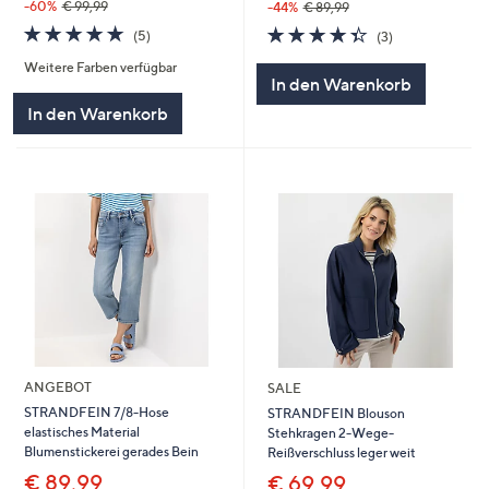
-60%
€ 99,99
-44%
€ 89,99
5.0
5
4.3
3
(5)
(3)
von
Bewertungen
von
Bewertungen
Weitere Farben verfügbar
5
5
In den Warenkorb
In den Warenkorb
ANGEBOT
SALE
STRANDFEIN 7/8-Hose
STRANDFEIN Blouson
elastisches Material
Stehkragen 2-Wege-
Blumenstickerei gerades Bein
Reißverschluss leger weit
€ 89,99
€ 69,99