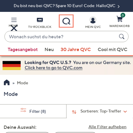
Du bist neu bei QVC? Spare 10 Euro! Code: HalloQVC
Zum
Hauptinhalt
springen
0
MENÜ
WARENKORB
TV-RÜCKBLICK
MEIN QVC
Wonach
suchst
Wenn
du
Tagesangebot
Neu
30 Jahre QVC
Cool mit QVC
Vorschläge
heute?
verfügbar
sind,
verwenden
Sie
Mode
die
Mode
Pfeiltasten
nach
oben
Sortieren:
Top-Treffer
Filter
(8)
und
nach
Deine Auswahl:
Alle Filter aufheben
unten