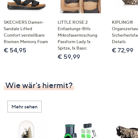
SKECHERS Damen-
LITTLE ROSE 2
KIPLING®
Sandale Lifted
Entlastungs-BHs
Organizertas
Comfort verstellbare
Mikrofasermischung
Sicherheitsf
Riemen Memory Foam
Passform Lady 1x
Details
Spitze, 1x Basic
€ 54,95
€ 72,99
€ 59,99
Wie wär's hiermit?
Mehr sehen