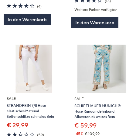
(13)
von
Bewertungen
3.8
4
(4)
Weitere Farben verfügbar
5
von
Bewertungen
5
In den Warenkorb
In den Warenkorb
SALE
SALE
STRANDFEIN 7/8 Hose
SCHIFFHAUER MUNICH®
elastisches Material
Hose Rundumdehnbund
Seitenschlitze schmales Bein
Alloverdruck weites Bein
€ 29,99
€ 59,99
2.3
59
-45%
€ 109,99
(59)