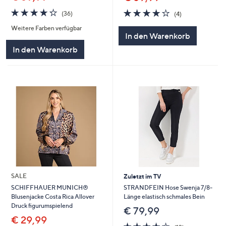
4.2
36
3.8
4
(36)
(4)
von
Bewertungen
von
Bewertungen
Weitere Farben verfügbar
5
5
In den Warenkorb
In den Warenkorb
SALE
Zuletzt im TV
STRANDFEIN Hose Swenja 7/8-
SCHIFFHAUER MUNICH®
Länge elastisch schmales Bein
Blusenjacke Costa Rica Allover
Druck figurumspielend
€ 79,99
€ 29,99
3.6
13