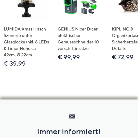
LUMIDA Xmas Hirsch-
GENIUS Nicer Dicer
KIPLING®
Szenerie unter
elektrischer
Organizertas
Glasglocke inkl. 8 LEDs
Gemüseschneider 10
Sicherheitsf
& Timer Höhe ca.
versch. Einsätze
Details
42cm, Ø 22cm
€ 99,99
€ 72,99
€ 39,99
Hilfeseiten,
Service
und
Immer informiert!
Unternehmensinformationen