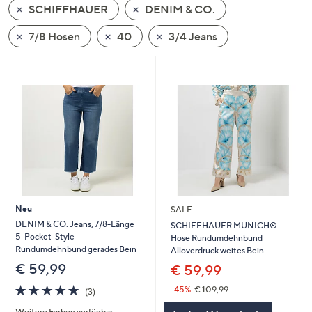
SCHIFFHAUER
DENIM & CO.
oder
wischen
7/8 Hosen
40
3/4 Jeans
Sie
auf
Touch-
Geräten
nach
links
bzw.
rechts,
um
diese
Neu
SALE
anzuzeigen.
DENIM & CO. Jeans, 7/8-Länge
SCHIFFHAUER MUNICH®
5-Pocket-Style
Hose Rundumdehnbund
Rundumdehnbund gerades Bein
Alloverdruck weites Bein
€ 59,99
€ 59,99
5.0
3
-45%
€ 109,99
(3)
von
Bewertungen
Weitere Farben verfügbar