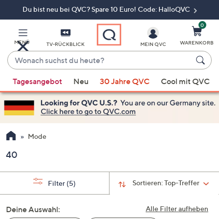
Du bist neu bei QVC? Spare 10 Euro! Code: HalloQVC
Zum
Hauptinhalt
springen
0
MENÜ
WARENKORB
TV-RÜCKBLICK
MEIN QVC
Wonach
suchst
Wenn
du
Tagesangebot
Neu
30 Jahre QVC
Cool mit QVC
Vorschläge
heute?
verfügbar
sind,
verwenden
Sie
Mode
die
40
Pfeiltasten
nach
oben
Sortieren:
Top-Treffer
Filter
(5)
und
nach
Deine Auswahl:
Alle Filter aufheben
unten