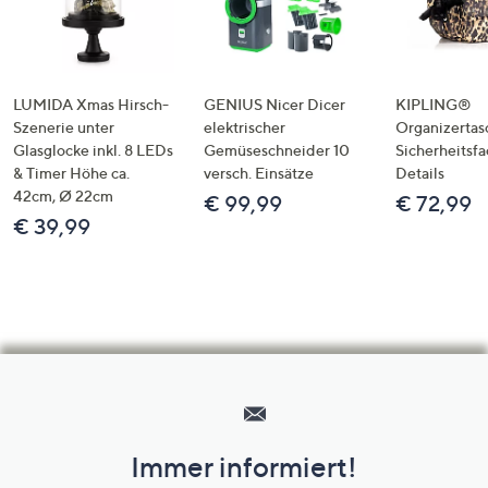
LUMIDA Xmas Hirsch-
GENIUS Nicer Dicer
KIPLING®
Szenerie unter
elektrischer
Organizertas
Glasglocke inkl. 8 LEDs
Gemüseschneider 10
Sicherheitsf
& Timer Höhe ca.
versch. Einsätze
Details
42cm, Ø 22cm
€ 99,99
€ 72,99
€ 39,99
Hilfeseiten,
Service
und
Immer informiert!
Unternehmensinformationen