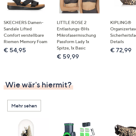
SKECHERS Damen-
LITTLE ROSE 2
KIPLING®
Sandale Lifted
Entlastungs-BHs
Organizertas
Comfort verstellbare
Mikrofasermischung
Sicherheitsf
Riemen Memory Foam
Passform Lady 1x
Details
Spitze, 1x Basic
€ 54,95
€ 72,99
€ 59,99
Wie wär's hiermit?
Mehr sehen