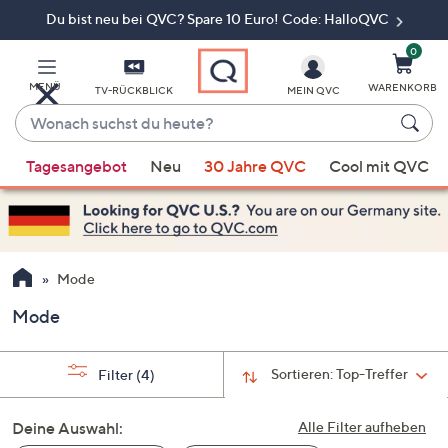
Du bist neu bei QVC? Spare 10 Euro! Code: HalloQVC
Zum
Hauptinhalt
springen
0
MENÜ
WARENKORB
TV-RÜCKBLICK
MEIN QVC
Wonach
suchst
Wenn
du
Tagesangebot
Neu
30 Jahre QVC
Cool mit QVC
Vorschläge
heute?
verfügbar
sind,
verwenden
Sie
Mode
die
Mode
Pfeiltasten
nach
oben
Sortieren:
Top-Treffer
Filter
(4)
und
nach
Deine Auswahl:
Alle Filter aufheben
unten