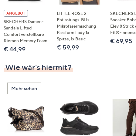
LITTLE ROSE 2
SKECHERS 
ANGEBOT
Entlastungs-BHs
Sneaker Bobs
SKECHERS Damen-
Mikrofasermischung
Elev 8 Strick
Sandale Lifted
Passform Lady 1x
Fit®-Innens
Comfort verstellbare
Spitze, 1x Basic
€ 69,95
Riemen Memory Foam
€ 59,99
€ 44,99
Wie wär's hiermit?
Mehr sehen