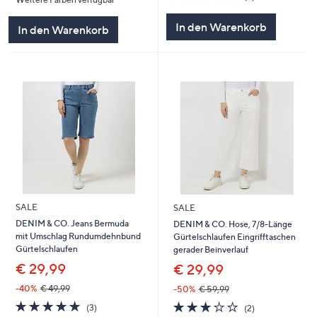
5
von
Bewertungen
5
In den Warenkorb
In den Warenkorb
SALE
SALE
DENIM & CO. Jeans Bermuda
DENIM & CO. Hose, 7/8-Länge
mit Umschlag Rundumdehnbund
Gürtelschlaufen Eingrifftaschen
Gürtelschlaufen
gerader Beinverlauf
€ 29,99
€ 29,99
-40%
€ 49,99
-50%
€ 59,99
4.7
3
3.0
2
(3)
(2)
von
Bewertungen
von
Bewertungen