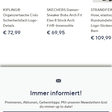
KIPLING®
SKECHERS Damen-
STRANDFEIN
Organizertasche Cido
Sneaker Bobs Arch Fit
Hose, elastis
Sicherheitsfach Logo-
Elev 8 Strick Arch
Rundumdeh
Details
Fit®-Innensohle
Logo-Sticker
Bein
€ 72,99
€ 69,95
€ 109,99
Hilfeseiten,
Service
und
Immer informiert!
Unternehmensinformationen
Premieren, Aktionen, Geheimtipps: Mit unseren Newslettern bist
du immer up to date!