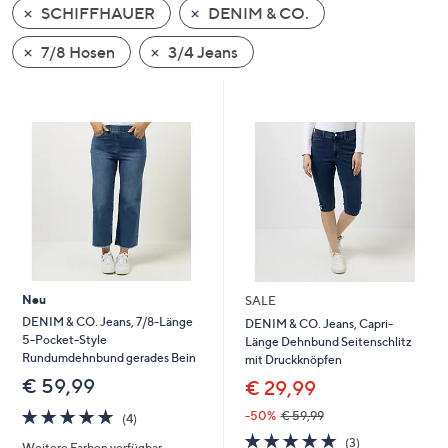
SCHIFFHAUER
DENIM & CO.
oder
wischen
7/8 Hosen
3/4 Jeans
Sie
auf
Touch-
Geräten
nach
links
bzw.
rechts,
um
diese
Neu
SALE
anzuzeigen.
DENIM & CO. Jeans, 7/8-Länge
DENIM & CO. Jeans, Capri-
5-Pocket-Style
Länge Dehnbund Seitenschlitz
Rundumdehnbund gerades Bein
mit Druckknöpfen
€ 59,99
€ 29,99
4.8
4
-50%
€ 59,99
(4)
von
Bewertungen
5.0
3
(3)
Weitere Farben verfügbar