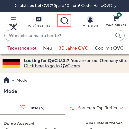
Du bist neu bei QVC? Spare 10 Euro! Code: HalloQVC
Zum
Hauptinhalt
springen
0
MENÜ
WARENKORB
TV-RÜCKBLICK
MEIN QVC
Wonach
suchst
Wenn
du
Tagesangebot
Neu
30 Jahre QVC
Cool mit QVC
Vorschläge
heute?
verfügbar
sind,
verwenden
Sie
Mode
die
Mode
Pfeiltasten
nach
oben
Sortieren:
Top-Treffer
Filter
(6)
und
nach
Deine Auswahl:
Alle Filter aufheben
unten