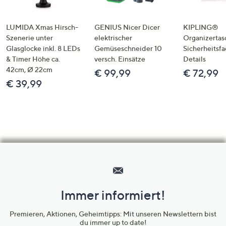
LUMIDA Xmas Hirsch-
GENIUS Nicer Dicer
KIPLING®
Szenerie unter
elektrischer
Organizertas
Glasglocke inkl. 8 LEDs
Gemüseschneider 10
Sicherheitsf
& Timer Höhe ca.
versch. Einsätze
Details
42cm, Ø 22cm
€ 99,99
€ 72,99
€ 39,99
Hilfeseiten,
Service
und
Immer informiert!
Unternehmensinformationen
Premieren, Aktionen, Geheimtipps: Mit unseren Newslettern bist
du immer up to date!