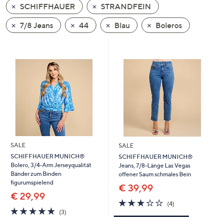
SCHIFFHAUER
STRANDFEIN
oder
wischen
7/8 Jeans
44
Blau
Boleros
Sie
auf
Touch-
Geräten
nach
links
bzw.
rechts,
um
diese
SALE
SALE
anzuzeigen.
SCHIFFHAUER MUNICH®
SCHIFFHAUER MUNICH®
Bolero, 3/4-Arm Jerseyqualität
Jeans, 7/8-Länge Las Vegas
Bänder zum Binden
offener Saum schmales Bein
figurumspielend
€ 39,99
€ 29,99
3.2
4
(4)
4.7
3
von
Bewertungen
(3)