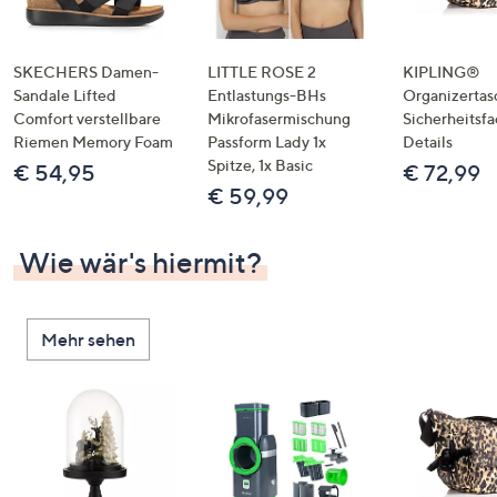
SKECHERS Damen-
LITTLE ROSE 2
KIPLING®
Sandale Lifted
Entlastungs-BHs
Organizertas
Comfort verstellbare
Mikrofasermischung
Sicherheitsf
Riemen Memory Foam
Passform Lady 1x
Details
Spitze, 1x Basic
€ 54,95
€ 72,99
€ 59,99
Wie wär's hiermit?
Mehr sehen