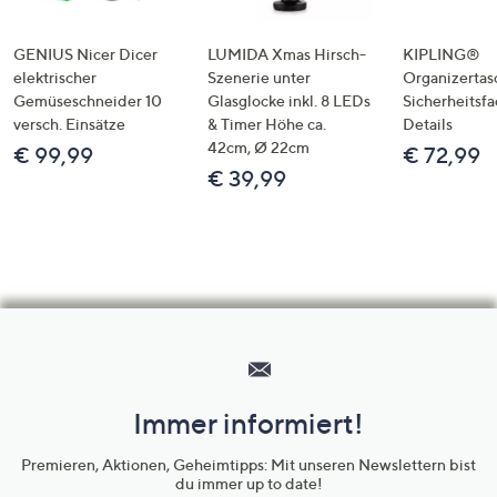
GENIUS Nicer Dicer
LUMIDA Xmas Hirsch-
KIPLING®
elektrischer
Szenerie unter
Organizertas
Gemüseschneider 10
Glasglocke inkl. 8 LEDs
Sicherheitsf
versch. Einsätze
& Timer Höhe ca.
Details
42cm, Ø 22cm
€ 99,99
€ 72,99
€ 39,99
Hilfeseiten,
Service
und
Immer informiert!
Unternehmensinformationen
Premieren, Aktionen, Geheimtipps: Mit unseren Newslettern bist
du immer up to date!