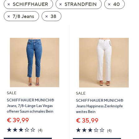
SCHIFFHAUER
STRANDFEIN
40
oder
wischen
7/8 Jeans
38
Sie
auf
Touch-
Geräten
nach
links
bzw.
rechts,
um
diese
SALE
SALE
anzuzeigen.
SCHIFFHAUER MUNICH®
SCHIFFHAUER MUNICH®
Jeans, 7/8-Länge Las Vegas
Jeans Happiness Zierknöpfe
offener Saum schmales Bein
weites Bein
€ 39,99
€ 35,99
3.2
4
3.2
4
(4)
(4)
von
Bewertungen
von
Bewertungen