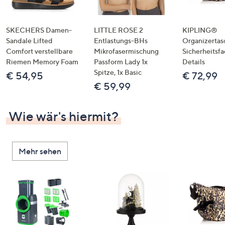
SKECHERS Damen-
LITTLE ROSE 2
KIPLING®
Sandale Lifted
Entlastungs-BHs
Organizertas
Comfort verstellbare
Mikrofasermischung
Sicherheitsf
Riemen Memory Foam
Passform Lady 1x
Details
Spitze, 1x Basic
€ 54,95
€ 72,99
€ 59,99
Wie wär's hiermit?
Mehr sehen