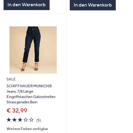
5
5
In den Warenkorb
In den Warenkorb
SALE
SCHIFFHAUER MUNICH®
Jeans, 7/8 Länge
Eingriffstaschen Galonstreifen
Strass gerades Bein
€ 32,99
2.6
5
(5)
von
Bewertungen
Weitere Farben verfügbar
5