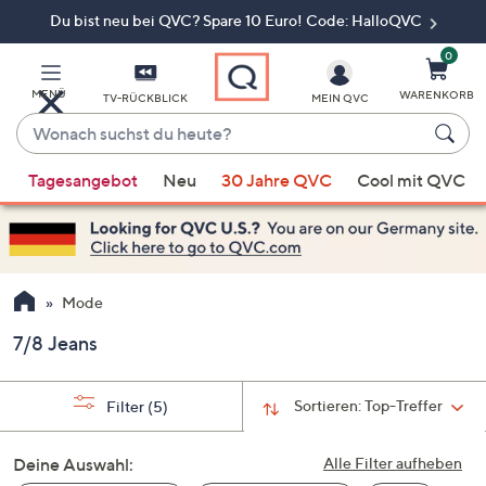
Du bist neu bei QVC? Spare 10 Euro! Code: HalloQVC
Zum
Hauptinhalt
springen
0
MENÜ
WARENKORB
TV-RÜCKBLICK
MEIN QVC
Wonach
suchst
Wenn
du
Tagesangebot
Neu
30 Jahre QVC
Cool mit QVC
Vorschläge
heute?
verfügbar
sind,
verwenden
Sie
Mode
die
7/8 Jeans
Pfeiltasten
nach
oben
Sortieren:
Top-Treffer
Filter
(5)
und
nach
Deine Auswahl:
Alle Filter aufheben
unten