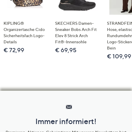
KIPLING®
SKECHERS Damen-
STRANDFEIN
Organizertasche Cido
Sneaker Bobs Arch Fit
Hose, elastis
Sicherheitsfach Logo-
Elev 8 Strick Arch
Rundumdeh
Details
Fit®-Innensohle
Logo-Sticker
Bein
€ 72,99
€ 69,95
€ 109,99
Hilfeseiten,
Service
und
Immer informiert!
Unternehmensinformationen