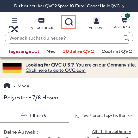
Du bist neu bei QVC? Spare 10 Euro! Code: HalloQVC
Zum
Hauptinhalt
springen
0
MENÜ
WARENKORB
TV-RÜCKBLICK
MEIN QVC
Wonach
suchst
Wenn
du
Tagesangebot
Neu
30 Jahre QVC
Cool mit QVC
Vorschläge
heute?
verfügbar
sind,
verwenden
Sie
Mode
die
Polyester - 7/8 Hosen
Pfeiltasten
nach
oben
Sortieren:
Top-Treffer
Filter
(6)
und
nach
Deine Auswahl:
Alle Filter aufheben
unten