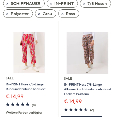
SCHIFFHAUER
IN-PRINT
7/8 Hosen
oder
wischen
Polyester
Grau
Rosa
Sie
auf
Touch-
Geräten
nach
links
bzw.
rechts,
um
diese
SALE
SALE
anzuzeigen.
IN-PRINT Hose 7/8-Länge
IN-PRINT Hose 7/8-Länge
Rundumdehnbund bedruckt
Allover-Druck Rundumdehnbund
Lockere Passform
€ 14,99
€ 14,99
4.8
8
(8)
von
Bewertungen
4.5
2
(2)
Weitere Farben verfügbar
5
von
Bewertungen