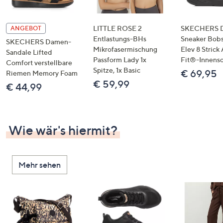
LITTLE ROSE 2
SKECHERS 
ANGEBOT
Entlastungs-BHs
Sneaker Bobs
SKECHERS Damen-
Mikrofasermischung
Elev 8 Strick
Sandale Lifted
Passform Lady 1x
Fit®-Innens
Comfort verstellbare
Spitze, 1x Basic
€ 69,95
Riemen Memory Foam
€ 59,99
€ 44,99
Wie wär's hiermit?
Mehr sehen