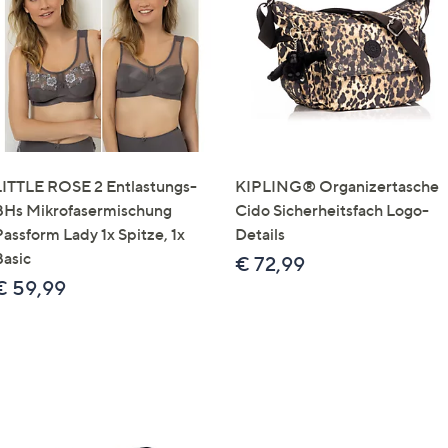
e
f
ouch-
eräten
ach
nks
zw.
chts,
LITTLE ROSE 2 Entlastungs-
KIPLING® Organizertasche
m
BHs Mikrofasermischung
Cido Sicherheitsfach Logo-
ese
Passform Lady 1x Spitze, 1x
Details
zuzeigen.
Basic
€ 72,99
€ 59,99