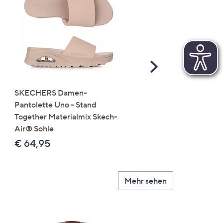
Scroll
Right
SKECHERS Damen-
JERYMOOD HOMEWEA
Pantolette Uno - Stand
Tops Mikrofaser Seitensc
Together Materialmix Skech-
leger weit
Air® Sohle
€ 24,99
€ 64,95
Mehr sehen