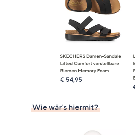
Si
au
T
G
n
li
b
re
SKECHERS Damen-Sandale
u
Lifted Comfort verstellbare
di
Riemen Memory Foam
an
€ 54,95
Wie wär's hiermit?