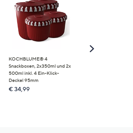
Scroll
Right
KOCHBLUME® 4
you:ly Pure Protein Limo
Snackboxen, 2x350ml und 2x
Lysin 575g für 25 Portio
500ml inkl. 4 Ein-Klick-
€ 49,99
Deckel 95mm
€ 86,94 /1 kg
€ 34,99