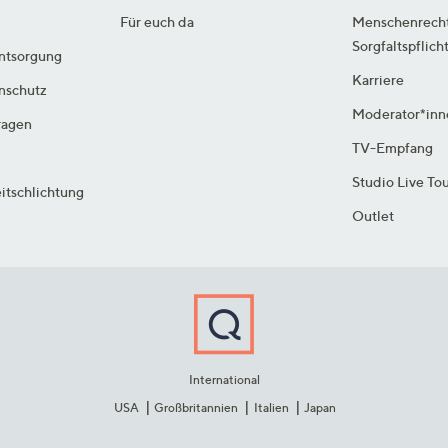
Für euch da
Menschenrech
Sorgfaltspflich
ntsorgung
Karriere
enschutz
Moderator*inn
ragen
TV-Empfang
Studio Live To
itschlichtung
Outlet
International
USA
Großbritannien
Italien
Japan