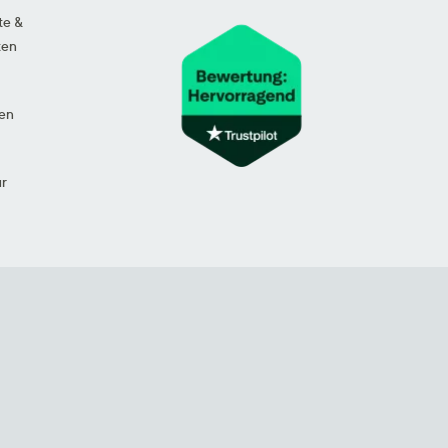
te &
ten
en
ur