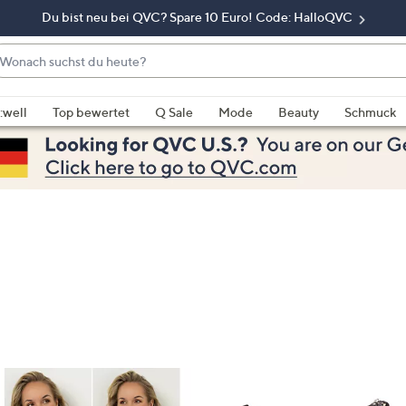
Du bist neu bei QVC? Spare 10 Euro! Code: HalloQVC
onach
chst
enn
u
rschläge
:well
Top bewertet
Q Sale
Mode
Beauty
Schmuck
eute?
rfügbar
nd,
erwenden
e
e
eiltasten
ach
ben
nd
ach
nten
der
ischen