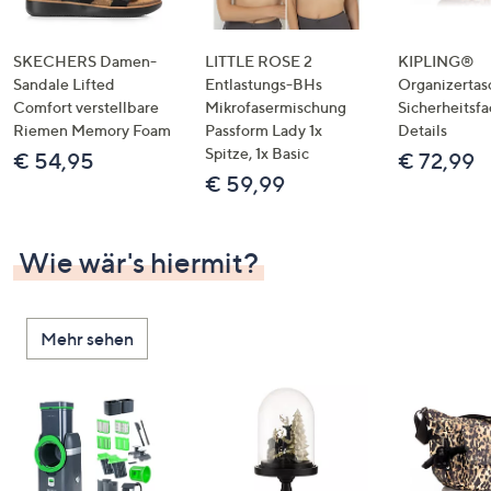
SKECHERS Damen-
LITTLE ROSE 2
KIPLING®
Sandale Lifted
Entlastungs-BHs
Organizertas
Comfort verstellbare
Mikrofasermischung
Sicherheitsf
Riemen Memory Foam
Passform Lady 1x
Details
Spitze, 1x Basic
€ 54,95
€ 72,99
€ 59,99
Wie wär's hiermit?
Mehr sehen