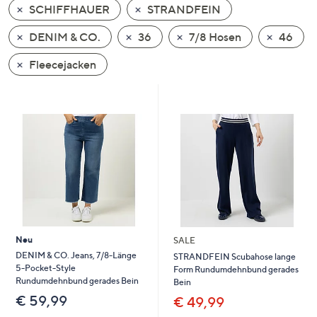
SCHIFFHAUER
STRANDFEIN
oder
wischen
DENIM & CO.
36
7/8 Hosen
46
Sie
auf
Fleecejacken
Touch-
Geräten
nach
links
bzw.
rechts,
um
diese
anzuzeigen.
Neu
SALE
DENIM & CO. Jeans, 7/8-Länge
STRANDFEIN Scubahose lange
5-Pocket-Style
Form Rundumdehnbund gerades
Rundumdehnbund gerades Bein
Bein
€ 59,99
€ 49,99