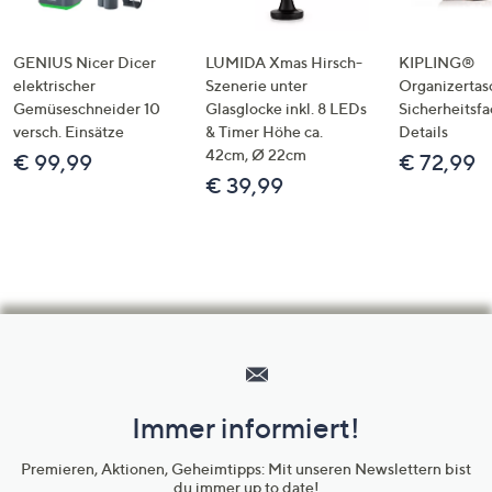
GENIUS Nicer Dicer
LUMIDA Xmas Hirsch-
KIPLING®
elektrischer
Szenerie unter
Organizertas
Gemüseschneider 10
Glasglocke inkl. 8 LEDs
Sicherheitsf
versch. Einsätze
& Timer Höhe ca.
Details
42cm, Ø 22cm
€ 99,99
€ 72,99
€ 39,99
Hilfeseiten,
Service
und
Immer informiert!
Unternehmensinformationen
Premieren, Aktionen, Geheimtipps: Mit unseren Newslettern bist
du immer up to date!