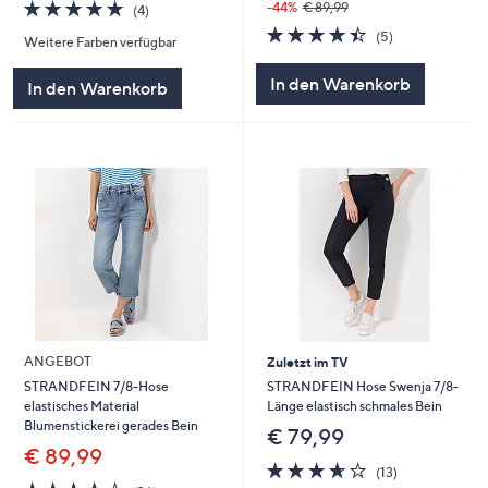
4.8
4
-44%
€ 89,99
(4)
von
Bewertungen
4.4
5
(5)
Weitere Farben verfügbar
5
von
Bewertungen
5
In den Warenkorb
In den Warenkorb
ANGEBOT
Zuletzt im TV
STRANDFEIN Hose Swenja 7/8-
STRANDFEIN 7/8-Hose
Länge elastisch schmales Bein
elastisches Material
Blumenstickerei gerades Bein
€ 79,99
€ 89,99
3.6
13
(13)
von
Bewertungen
4.2
36