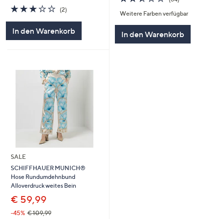
von
Bewertungen
3.0
2
(2)
Weitere Farben verfügbar
5
von
Bewertungen
5
In den Warenkorb
In den Warenkorb
SALE
SCHIFFHAUER MUNICH®
Hose Rundumdehnbund
Alloverdruck weites Bein
€ 59,99
-45%
€ 109,99