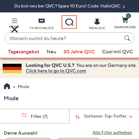
Du bist neu bei QVC? Spare 10 Euro! Code: HalloQVC
Zum
Hauptinhalt
springen
0
MENÜ
WARENKORB
TV-RÜCKBLICK
MEIN QVC
Wonach
suchst
Wenn
du
Tagesangebot
Neu
30 Jahre QVC
Cool mit QVC
Vorschläge
heute?
verfügbar
sind,
verwenden
Sie
Mode
die
Mode
Pfeiltasten
nach
oben
Sortieren:
Top-Treffer
Filter
(7)
und
nach
Deine Auswahl:
Alle Filter aufheben
unten