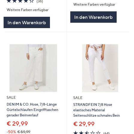
(36)
Weitere Farben verfügbar
5
von
Bewertungen
Weitere Farben verfügbar
5
In den Warenkorb
In den Warenkorb
SALE
SALE
DENIM & CO. Hose, 7/8-Länge
STRANDFEIN 7/8 Hose
Gürtelschlaufen Eingrifftaschen
elastisches Material
gerader Beinverlauf
Seitenschlitze schmales Bein
€ 29,99
€ 29,99
2.5
64
-50%
€ 59,99
(64)