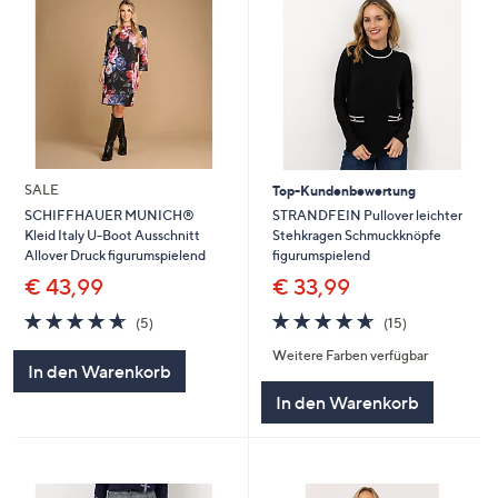
SALE
Top-Kundenbewertung
STRANDFEIN Pullover leichter
SCHIFFHAUER MUNICH®
Stehkragen Schmuckknöpfe
Kleid Italy U-Boot Ausschnitt
figurumspielend
Allover Druck figurumspielend
€ 33,99
€ 43,99
4.6
15
4.6
5
(15)
(5)
von
Bewertungen
von
Bewertungen
Weitere Farben verfügbar
5
5
In den Warenkorb
In den Warenkorb