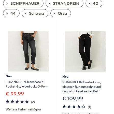
SCHIFFHAUER
STRANDFEIN
40
oder
wischen
44
Schwarz
Grau
Sie
auf
Touch-
Geräten
nach
links
bzw.
rechts,
um
diese
Neu
Neu
anzuzeigen.
STRANDFEIN Jeanshose 5-
STRANDFEIN Punto-Hose,
Pocket-Style bedruckt O-Form
elastisch Rundumdehnbund
Logo-Stickerei weites Bein
€ 99,99
€ 109,99
5.0
2
(2)
von
Bewertungen
4.0
1
(1)
Weitere Farben verfügbar
5
von
Bewertungen