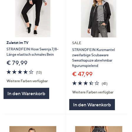
Zuletzt im TV
SALE
STRANDFEIN Hose Swenja 7/8-
STRANDFEIN Kurzmantel
Länge elastisch schmales Bein
zweifarbige Scubaware
Sweatkapuze abnehmbar
€ 79,99
figurumspielend
3.6
13
(13)
€ 47,99
von
Bewertungen
Weitere Farben verfügbar
5
3.4
41
(41)
von
Bewertungen
Weitere Farben verfügbar
5
In den Warenkorb
In den Warenkorb