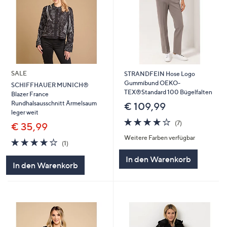
SALE
STRANDFEIN Hose Logo
Gummibund OEKO-
SCHIFFHAUER MUNICH®
TEX®Standard 100 Bügelfalten
Blazer France
Rundhalsausschnitt Ärmelsaum
€ 109,99
leger weit
3.9
7
(7)
€ 35,99
von
Bewertungen
Weitere Farben verfügbar
5
4.0
1
(1)
von
Bewertungen
In den Warenkorb
5
In den Warenkorb