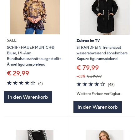
SALE
Zuletzt im TV
STRANDFEIN Trenchcoat
SCHIFFHAUER MUNICH®
wasserabweisend abnehmbare
Bluse, 1/1-Arm
Kapuze figurumspielend
Rundhalsausschnitt ausgestellte
Ärmel figurumspielend
€ 79,99
€ 29,99
-63%
€ 219,99
3.8
4
3.6
48
(4)
(48)
von
Bewertungen
von
Bewertungen
5
Weitere Farben verfügbar
5
In den Warenkorb
In den Warenkorb