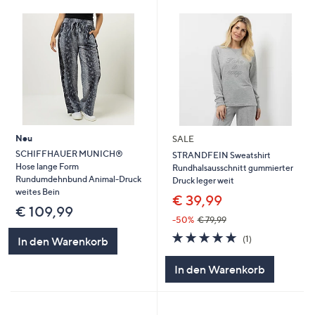
Neu
SALE
SCHIFFHAUER MUNICH®
STRANDFEIN Sweatshirt
Hose lange Form
Rundhalsausschnitt gummierter
Rundumdehnbund Animal-Druck
Druck leger weit
weites Bein
€ 39,99
€ 109,99
-50%
€ 79,99
5.0
1
(1)
In den Warenkorb
von
Bewertungen
5
In den Warenkorb