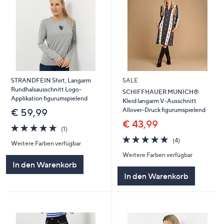
STRANDFEIN Shirt, Langarm
SALE
Rundhalsausschnitt Logo-
SCHIFFHAUER MUNICH®
Applikation figurumspielend
Kleid langarm V-Ausschnitt
Allover-Druck figurumspielend
€ 59,99
€ 43,99
5.0
1
(1)
von
Bewertungen
4.8
4
(4)
Weitere Farben verfügbar
5
von
Bewertungen
Weitere Farben verfügbar
5
In den Warenkorb
In den Warenkorb