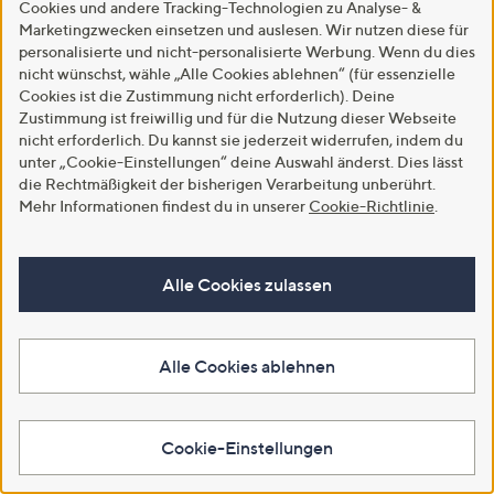
Cookies und andere Tracking-Technologien zu Analyse- &
Service
Marketingzwecken einsetzen und auslesen. Wir nutzen diese für
personalisierte und nicht-personalisierte Werbung. Wenn du dies
und
nicht wünschst, wähle „Alle Cookies ablehnen“ (für essenzielle
Immer informiert!
Cookies ist die Zustimmung nicht erforderlich). Deine
Unternehmensinformationen
Zustimmung ist freiwillig und für die Nutzung dieser Webseite
Premieren, Aktionen, Geheimtipps: Mit unseren Newslettern bist
nicht erforderlich. Du kannst sie jederzeit widerrufen, indem du
du immer up to date!
unter „Cookie-Einstellungen“ deine Auswahl änderst. Dies lässt
die Rechtmäßigkeit der bisherigen Verarbeitung unberührt.
Newsletter abonnieren
Mehr Informationen findest du in unserer
Cookie-Richtlinie
.
Alle Cookies zulassen
Mein QVC
Alle Cookies ablehnen
Verwalte deine persönlichen Daten und Bestellungen sowie deine
Wunschliste in deinem Kundenkonto
Cookie-Einstellungen
Kunden-Konto
Bestell-Status