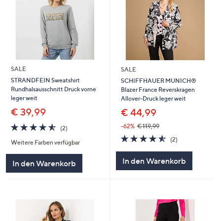
SALE
SALE
STRANDFEIN Sweatshirt
SCHIFFHAUER MUNICH®
Rundhalsausschnitt Druck vorne
Blazer France Reverskragen
leger weit
Allover-Druck leger weit
€ 39,99
€ 44,99
4.5
2
-62%
€ 119,99
(2)
von
Bewertungen
4.5
2
(2)
Weitere Farben verfügbar
5
von
Bewertungen
5
In den Warenkorb
In den Warenkorb