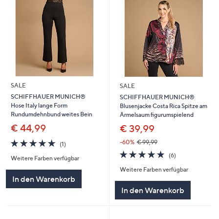
SALE
SALE
SCHIFFHAUER MUNICH®
SCHIFFHAUER MUNICH®
Hose Italy lange Form
Blusenjacke Costa Rica Spitze am
Rundumdehnbund weites Bein
Ärmelsaum figurumspielend
€ 44,99
€ 39,99
5.0
1
-60%
€ 99,99
(1)
von
Bewertungen
5.0
6
(6)
Weitere Farben verfügbar
5
von
Bewertungen
Weitere Farben verfügbar
5
In den Warenkorb
In den Warenkorb