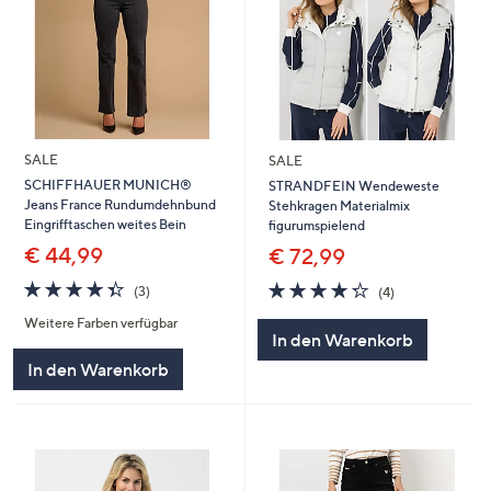
SALE
SALE
SCHIFFHAUER MUNICH®
STRANDFEIN Wendeweste
Jeans France Rundumdehnbund
Stehkragen Materialmix
Eingrifftaschen weites Bein
figurumspielend
€ 44,99
€ 72,99
4.3
3
4.2
4
(3)
(4)
von
Bewertungen
von
Bewertungen
Weitere Farben verfügbar
5
5
In den Warenkorb
In den Warenkorb