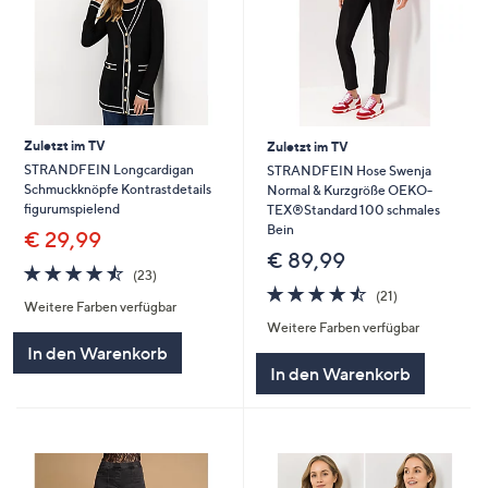
Zuletzt im TV
Zuletzt im TV
STRANDFEIN Longcardigan
STRANDFEIN Hose Swenja
Schmuckknöpfe Kontrastdetails
Normal & Kurzgröße OEKO-
figurumspielend
TEX®Standard 100 schmales
Bein
€ 29,99
€ 89,99
4.4
23
(23)
von
Bewertungen
4.4
21
(21)
Weitere Farben verfügbar
5
von
Bewertungen
Weitere Farben verfügbar
5
In den Warenkorb
In den Warenkorb