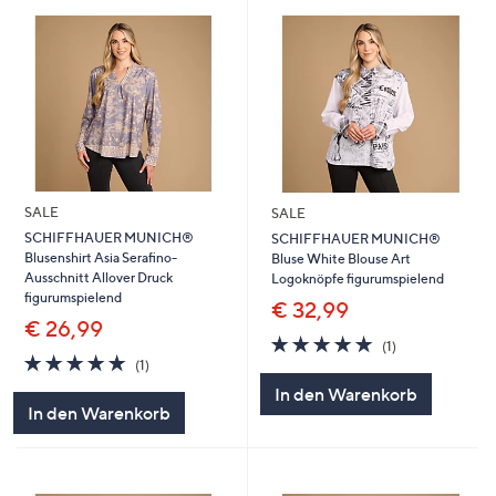
SALE
SALE
SCHIFFHAUER MUNICH®
SCHIFFHAUER MUNICH®
Blusenshirt Asia Serafino-
Bluse White Blouse Art
Ausschnitt Allover Druck
Logoknöpfe figurumspielend
figurumspielend
€ 32,99
€ 26,99
5.0
1
(1)
5.0
1
von
Bewertungen
(1)
von
Bewertungen
5
In den Warenkorb
5
In den Warenkorb