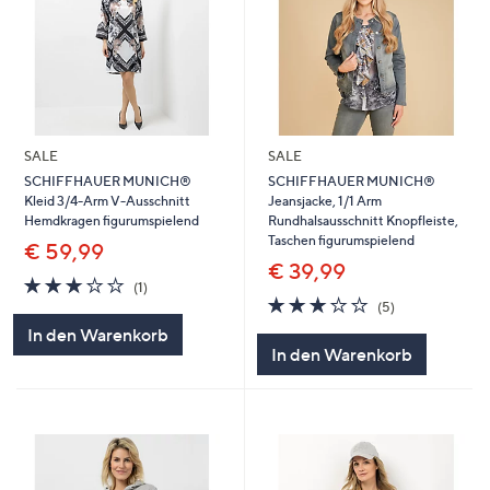
SALE
SALE
SCHIFFHAUER MUNICH®
SCHIFFHAUER MUNICH®
Kleid 3/4-Arm V-Ausschnitt
Jeansjacke, 1/1 Arm
Hemdkragen figurumspielend
Rundhalsausschnitt Knopfleiste,
Taschen figurumspielend
€ 59,99
€ 39,99
3.0
1
(1)
von
Bewertungen
2.8
5
(5)
5
von
Bewertungen
In den Warenkorb
5
In den Warenkorb