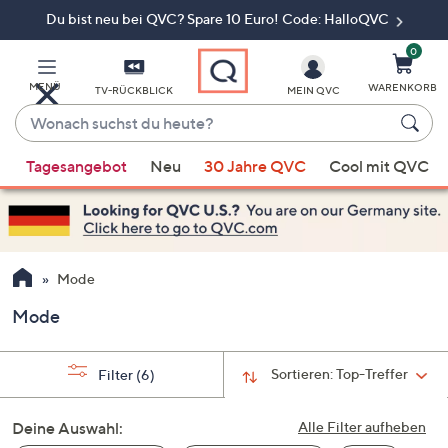
Du bist neu bei QVC? Spare 10 Euro! Code: HalloQVC
Zum
Hauptinhalt
springen
0
MENÜ
WARENKORB
TV-RÜCKBLICK
MEIN QVC
Wonach
suchst
Wenn
du
Tagesangebot
Neu
30 Jahre QVC
Cool mit QVC
Vorschläge
heute?
verfügbar
sind,
verwenden
Sie
Mode
die
Mode
Pfeiltasten
nach
oben
Sortieren:
Top-Treffer
Filter
(6)
und
nach
Deine Auswahl:
Alle Filter aufheben
unten