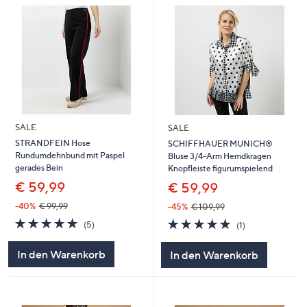
SALE
SALE
STRANDFEIN Hose
SCHIFFHAUER MUNICH®
Rundumdehnbund mit Paspel
Bluse 3/4-Arm Hemdkragen
gerades Bein
Knopfleiste figurumspielend
€ 59,99
€ 59,99
-40%
€ 99,99
-45%
€ 109,99
5.0
5
5.0
1
(5)
(1)
von
Bewertungen
von
Bewertungen
5
5
In den Warenkorb
In den Warenkorb