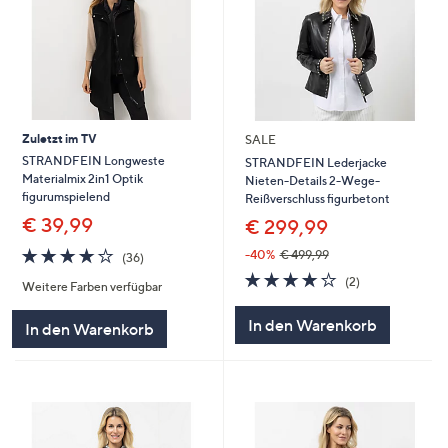
Zuletzt im TV
SALE
STRANDFEIN Longweste
STRANDFEIN Lederjacke
Materialmix 2in1 Optik
Nieten-Details 2-Wege-
figurumspielend
Reißverschluss figurbetont
€ 39,99
€ 299,99
4.1
36
-40%
€ 499,99
(36)
von
Bewertungen
4.0
2
(2)
Weitere Farben verfügbar
5
von
Bewertungen
5
In den Warenkorb
In den Warenkorb