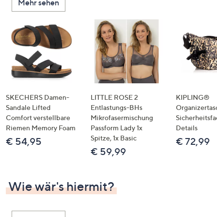
Mehr sehen
SKECHERS Damen-
LITTLE ROSE 2
KIPLING®
Sandale Lifted
Entlastungs-BHs
Organizertas
Comfort verstellbare
Mikrofasermischung
Sicherheitsf
Riemen Memory Foam
Passform Lady 1x
Details
Spitze, 1x Basic
€ 54,95
€ 72,99
€ 59,99
Wie wär's hiermit?