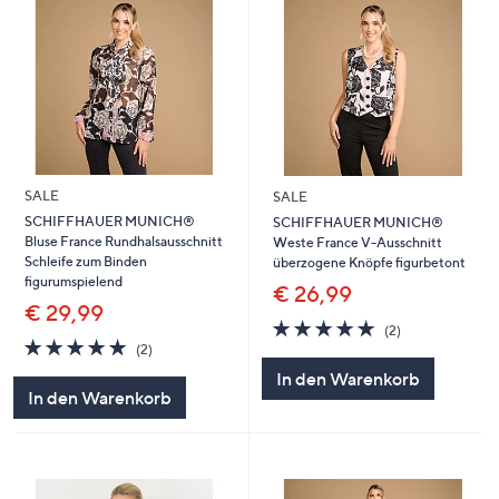
SALE
SALE
SCHIFFHAUER MUNICH®
SCHIFFHAUER MUNICH®
Bluse France Rundhalsausschnitt
Weste France V-Ausschnitt
Schleife zum Binden
überzogene Knöpfe figurbetont
figurumspielend
€ 26,99
€ 29,99
5.0
2
(2)
5.0
2
von
Bewertungen
(2)
von
Bewertungen
5
In den Warenkorb
5
In den Warenkorb