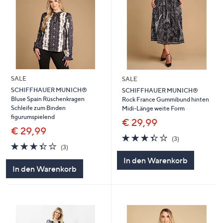
SALE
SALE
SCHIFFHAUER MUNICH®
SCHIFFHAUER MUNICH®
Bluse Spain Rüschenkragen
Rock France Gummibund hinten
Schleife zum Binden
Midi-Länge weite Form
figurumspielend
€ 29,99
€ 29,99
3.3
3
(3)
3.3
3
von
Bewertungen
(3)
von
Bewertungen
5
In den Warenkorb
5
In den Warenkorb