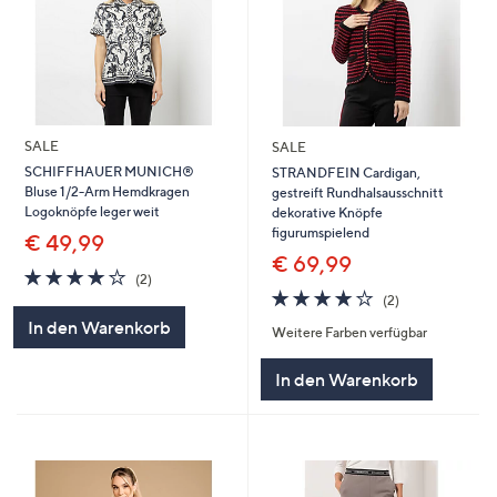
SALE
SALE
SCHIFFHAUER MUNICH®
STRANDFEIN Cardigan,
Bluse 1/2-Arm Hemdkragen
gestreift Rundhalsausschnitt
Logoknöpfe leger weit
dekorative Knöpfe
figurumspielend
€ 49,99
€ 69,99
4.0
2
(2)
von
Bewertungen
4.0
2
(2)
5
von
Bewertungen
In den Warenkorb
Weitere Farben verfügbar
5
In den Warenkorb