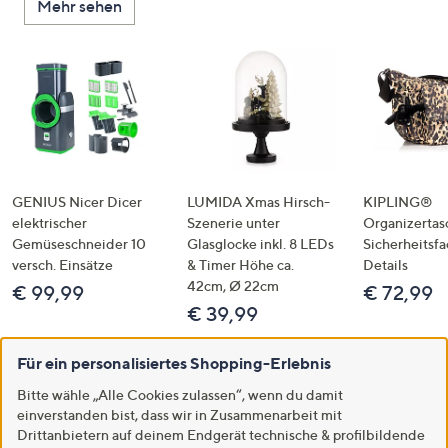
Mehr sehen
GENIUS Nicer Dicer
LUMIDA Xmas Hirsch-
KIPLING®
elektrischer
Szenerie unter
Organizertas
Gemüseschneider 10
Glasglocke inkl. 8 LEDs
Sicherheitsf
versch. Einsätze
& Timer Höhe ca.
Details
42cm, Ø 22cm
€ 99,99
€ 72,99
€ 39,99
Für ein personalisiertes Shopping-Erlebnis
Bitte wähle „Alle Cookies zulassen“, wenn du damit
einverstanden bist, dass wir in Zusammenarbeit mit
Drittanbietern auf deinem Endgerät technische & profilbildende
Hilfeseiten,