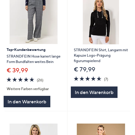
Top-Kundenbewertung
STRANDFEIN Shirt, Langarm mit
Kapuze Logo-Prägung
STRANDFEIN Hose kariert lange
figurumspielend
Form Bundfalten weites Bein
€ 79,99
€ 39,99
4.6
7
4.6
26
(7)
(26)
von
Bewertungen
von
Bewertungen
5
Weitere Farben verfügbar
5
In den Warenkorb
In den Warenkorb