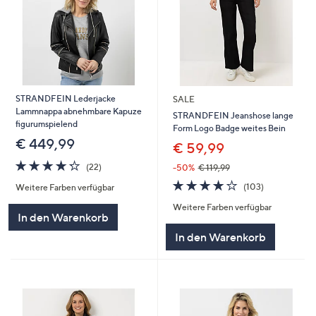
STRANDFEIN Lederjacke
SALE
Lammnappa abnehmbare Kapuze
STRANDFEIN Jeanshose lange
figurumspielend
Form Logo Badge weites Bein
€ 449,99
€ 59,99
4.2
22
(22)
-50%
€ 119,99
von
Bewertungen
4.2
103
(103)
Weitere Farben verfügbar
5
von
Bewertungen
Weitere Farben verfügbar
5
In den Warenkorb
In den Warenkorb