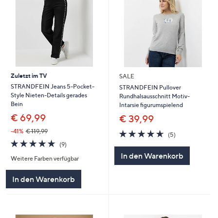
Zuletzt im TV
SALE
STRANDFEIN Jeans 5-Pocket-
STRANDFEIN Pullover
Style Nieten-Details gerades
Rundhalsausschnitt Motiv-
Bein
Intarsie figurumspielend
€ 69,99
€ 39,99
-41%
€ 119,99
4.6
5
(5)
von
Bewertungen
4.7
9
(9)
5
von
Bewertungen
In den Warenkorb
Weitere Farben verfügbar
5
In den Warenkorb