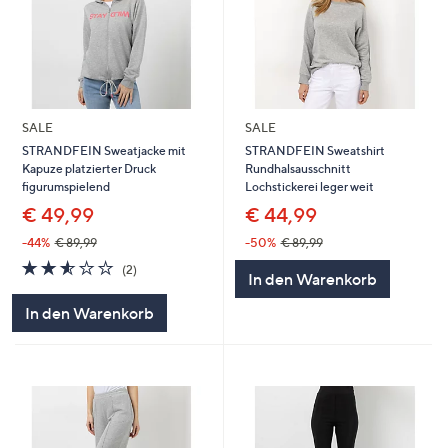
SALE
SALE
STRANDFEIN Sweatjacke mit
STRANDFEIN Sweatshirt
Kapuze platzierter Druck
Rundhalsausschnitt
figurumspielend
Lochstickerei leger weit
€ 49,99
€ 44,99
-44%
€ 89,99
-50%
€ 89,99
2.5
2
(2)
In den Warenkorb
von
Bewertungen
5
In den Warenkorb