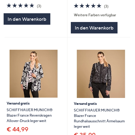
5.0
3
5.0
3
(3)
(3)
von
Bewertungen
von
Bewertungen
Weitere Farben verfügbar
5
5
In den Warenkorb
In den Warenkorb
Versand gratis
Versand gratis
SCHIFFHAUER MUNICH®
SCHIFFHAUER MUNICH®
Blazer France Reverskragen
Blazer France
Allover-Druck leger weit
Rundhalsausschnitt Ärmelsaum
leger weit
€ 44,99