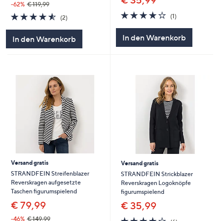
€ 35,99
-62%
€ 119,99
4.0
1
4.5
2
(1)
(2)
von
Bewertungen
von
Bewertungen
5
5
In den Warenkorb
In den Warenkorb
Versand gratis
Versand gratis
STRANDFEIN Streifenblazer
STRANDFEIN Strickblazer
Reverskragen aufgesetzte
Reverskragen Logoknöpfe
Taschen figurumspielend
figurumspielend
€ 79,99
€ 35,99
4.0
6
-46%
€ 149,99