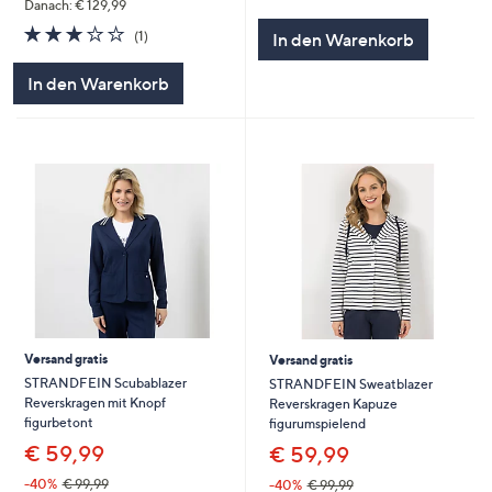
von
Bewertungen
Danach: € 129,99
5
3.0
1
(1)
In den Warenkorb
von
Bewertungen
5
In den Warenkorb
Versand gratis
Versand gratis
STRANDFEIN Scubablazer
STRANDFEIN Sweatblazer
Reverskragen mit Knopf
Reverskragen Kapuze
figurbetont
figurumspielend
€ 59,99
€ 59,99
-40%
€ 99,99
-40%
€ 99,99