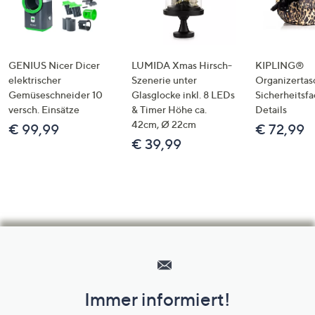
GENIUS Nicer Dicer
LUMIDA Xmas Hirsch-
KIPLING®
elektrischer
Szenerie unter
Organizertas
Gemüseschneider 10
Glasglocke inkl. 8 LEDs
Sicherheitsf
versch. Einsätze
& Timer Höhe ca.
Details
42cm, Ø 22cm
€ 99,99
€ 72,99
€ 39,99
Hilfeseiten,
Service
und
Immer informiert!
Unternehmensinformationen