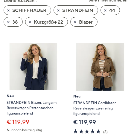
Deine Auswahl:
unten
SCHIFFHAUER
STRANDFEIN
44
oder
wischen
38
Kurzgröße 22
Blazer
Sie
auf
Touch-
Geräten
nach
links
bzw.
rechts,
um
diese
Neu
Neu
anzuzeigen.
STRANDFEIN Blazer, Langarm
STRANDFEIN Cordblazer
Reverskragen Pattentaschen
Reverskragen zweireihig
figurumspielend
figurumspielend
€ 119,99
€ 119,99
4.7
3
Nur noch heute gültig
(3)