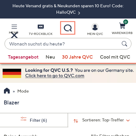
Heute Versand gratis & Neukunden sparen 10 Euro! Code:
Zum
Hauptinhalt
HalloQVC
springen
0
MENÜ
WARENKORB
TV-RÜCKBLICK
MEIN QVC
Wonach
suchst
Wenn
du
Tagesangebot
Neu
30 Jahre QVC
Cool mit QVC
Vorschläge
heute?
verfügbar
sind,
verwenden
Sie
Mode
die
Blazer
Pfeiltasten
nach
oben
Sortieren:
Top-Treffer
Filter
(6)
und
nach
Alle Filter aufheben