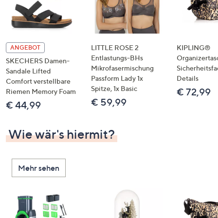
LITTLE ROSE 2
KIPLING®
ANGEBOT
Entlastungs-BHs
Organizertas
SKECHERS Damen-
Mikrofasermischung
Sicherheitsf
Sandale Lifted
Passform Lady 1x
Details
Comfort verstellbare
Spitze, 1x Basic
€ 72,99
Riemen Memory Foam
€ 59,99
€ 44,99
Wie wär's hiermit?
Mehr sehen