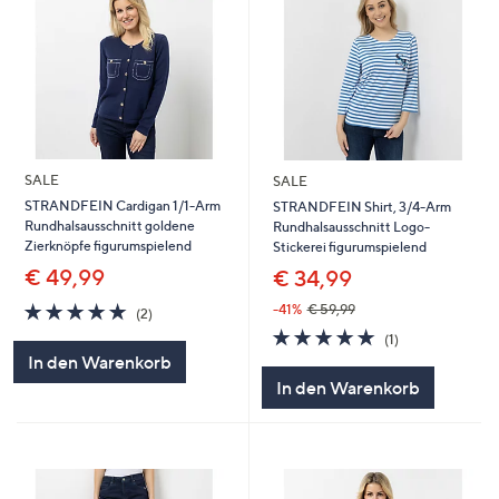
SALE
SALE
STRANDFEIN Cardigan 1/1-Arm
STRANDFEIN Shirt, 3/4-Arm
Rundhalsausschnitt goldene
Rundhalsausschnitt Logo-
Zierknöpfe figurumspielend
Stickerei figurumspielend
€ 49,99
€ 34,99
5.0
2
-41%
€ 59,99
(2)
von
Bewertungen
5.0
1
(1)
5
von
Bewertungen
In den Warenkorb
5
In den Warenkorb