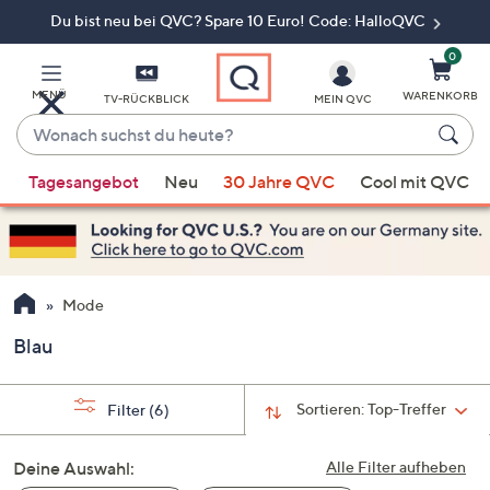
Du bist neu bei QVC? Spare 10 Euro! Code: HalloQVC
Zum
Hauptinhalt
springen
0
MENÜ
WARENKORB
TV-RÜCKBLICK
MEIN QVC
Wonach
suchst
Wenn
du
Tagesangebot
Neu
30 Jahre QVC
Cool mit QVC
Vorschläge
heute?
verfügbar
sind,
verwenden
Sie
Mode
die
Blau
Pfeiltasten
nach
oben
Sortieren:
Top-Treffer
Filter
(6)
und
nach
Deine Auswahl:
Alle Filter aufheben
unten