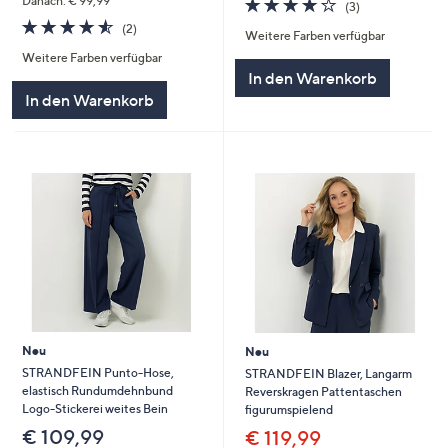
4.0
3
Danach: € 99,99
(3)
von
Bewertungen
4.5
2
(2)
Weitere Farben verfügbar
5
von
Bewertungen
Weitere Farben verfügbar
5
In den Warenkorb
In den Warenkorb
Neu
Neu
STRANDFEIN Punto-Hose,
STRANDFEIN Blazer, Langarm
elastisch Rundumdehnbund
Reverskragen Pattentaschen
Logo-Stickerei weites Bein
figurumspielend
€ 109,99
€ 119,99