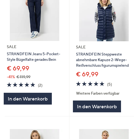
SALE
SALE
STRANDFEIN Jeans 5-Pocket-
STRANDFEIN Steppweste
Style Bügelfalte gerades Bein
abnehmbare Kapuze 2-Wege-
Reißverschluss figurumspielend
€ 69,99
€ 69,99
-41%
€ 119,99
5.0
5
5.0
2
(5)
(2)
von
Bewertungen
von
Bewertungen
Weitere Farben verfügbar
5
5
In den Warenkorb
In den Warenkorb