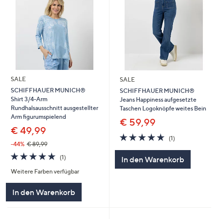
SALE
SALE
SCHIFFHAUER MUNICH®
SCHIFFHAUER MUNICH®
Shirt 3/4-Arm
Jeans Happiness aufgesetzte
Rundhalsausschnitt ausgestellter
Taschen Logoknöpfe weites Bein
Arm figurumspielend
€ 59,99
€ 49,99
5.0
1
(1)
von
Bewertungen
-44%
€ 89,99
5
5.0
1
(1)
In den Warenkorb
von
Bewertungen
Weitere Farben verfügbar
5
In den Warenkorb