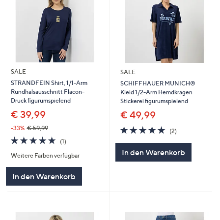
SALE
SALE
STRANDFEIN Shirt, 1/1-Arm
SCHIFFHAUER MUNICH®
Rundhalsausschnitt Flacon-
Kleid 1/2-Arm Hemdkragen
Druck figurumspielend
Stickerei figurumspielend
€ 39,99
€ 49,99
5.0
2
-33%
€ 59,99
(2)
von
Bewertungen
5.0
1
(1)
5
von
Bewertungen
In den Warenkorb
Weitere Farben verfügbar
5
In den Warenkorb