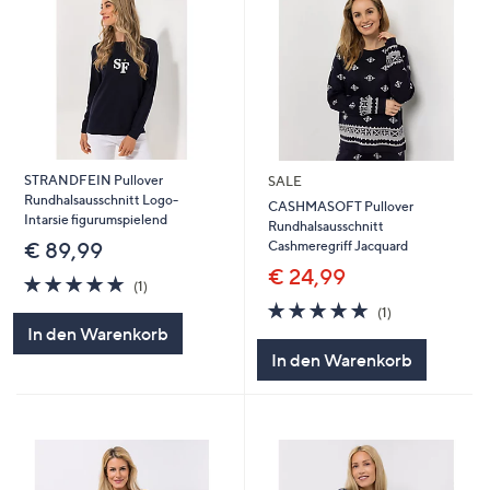
STRANDFEIN Pullover
SALE
Rundhalsausschnitt Logo-
CASHMASOFT Pullover
Intarsie figurumspielend
Rundhalsausschnitt
Cashmeregriff Jacquard
€ 89,99
€ 24,99
5.0
1
(1)
von
Bewertungen
5.0
1
(1)
5
von
Bewertungen
In den Warenkorb
5
In den Warenkorb