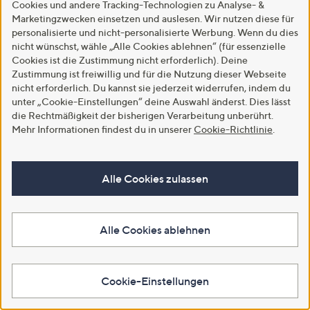
Cookies und andere Tracking-Technologien zu Analyse- &
Marketingzwecken einsetzen und auslesen. Wir nutzen diese für
personalisierte und nicht-personalisierte Werbung. Wenn du dies
nicht wünschst, wähle „Alle Cookies ablehnen“ (für essenzielle
Cookies ist die Zustimmung nicht erforderlich). Deine
Zustimmung ist freiwillig und für die Nutzung dieser Webseite
Top-Kundenbewertung
STRANDFEIN Steppjacke
nicht erforderlich. Du kannst sie jederzeit widerrufen, indem du
abnehmbare Kapuze
STRANDFEIN Pullover leichter
unter „Cookie-Einstellungen“ deine Auswahl änderst. Dies lässt
Wellensteppung
Stehkragen Intarsien
die Rechtmäßigkeit der bisherigen Verarbeitung unberührt.
figurumspielend
figurumspielend
Mehr Informationen findest du in unserer
Cookie-Richtlinie
.
€ 149,99
€ 79,99
4.9
8
4.9
10
(8)
(10)
von
Bewertungen
von
Bewertungen
Alle Cookies zulassen
5
Weitere Farben verfügbar
5
In den Warenkorb
In den Warenkorb
Alle Cookies ablehnen
Cookie-Einstellungen