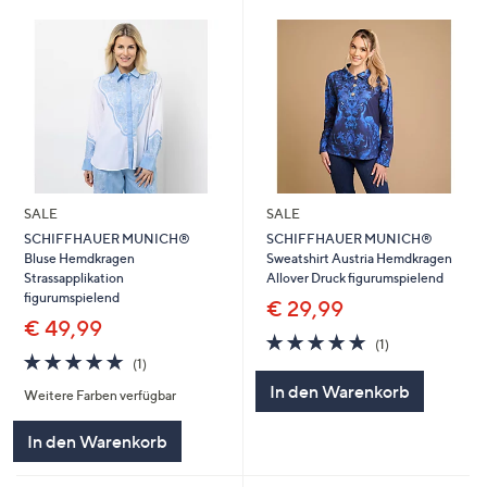
SALE
SALE
SCHIFFHAUER MUNICH®
SCHIFFHAUER MUNICH®
Bluse Hemdkragen
Sweatshirt Austria Hemdkragen
Strassapplikation
Allover Druck figurumspielend
figurumspielend
€ 29,99
€ 49,99
5.0
1
(1)
5.0
1
von
Bewertungen
(1)
von
Bewertungen
5
In den Warenkorb
Weitere Farben verfügbar
5
In den Warenkorb