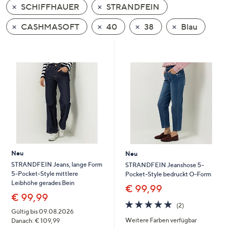
SCHIFFHAUER
STRANDFEIN
oder
wischen
CASHMASOFT
40
38
Blau
Sie
auf
Touch-
Geräten
nach
links
bzw.
rechts,
um
diese
Neu
Neu
anzuzeigen.
STRANDFEIN Jeans, lange Form
STRANDFEIN Jeanshose 5-
5-Pocket-Style mittlere
Pocket-Style bedruckt O-Form
Leibhöhe gerades Bein
€ 99,99
€ 99,99
5.0
2
(2)
von
Bewertungen
Gültig bis 09.08.2026
Weitere Farben verfügbar
5
Danach: € 109,99