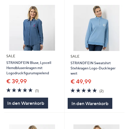
SALE
SALE
STRANDFEIN Bluse, Lyocell
STRANDFEIN Sweatshirt
Hemdblusenkragen mit
Stehkragen Logo-Duck leger
Logodruck figurumspielend
weit
€ 39,99
€ 49,99
5.0
1
5.0
2
(1)
(2)
von
Bewertungen
von
Bewertungen
5
5
In den Warenkorb
In den Warenkorb