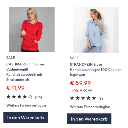
SALE
SALE
CASHMASOFT Pullover
STRANDFEIN Bluse
Cashmeregriff
Hemdblusenkragen 100% Leinen
Rundhalsausschnitt mit
leger weit
Strukturdetails
€ 59,99
€ 11,99
-40%
€ 99,99
4.0
116
5.0
3
(116)
(3)
von
Bewertungen
von
Bewertungen
Weitere Farben verfügbar
5
Weitere Farben verfügbar
5
In den Warenkorb
In den Warenkorb