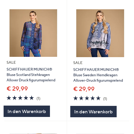
SALE
SALE
SCHIFFHAUER MUNICH®
SCHIFFHAUER MUNICH®
Bluse Scotland Stehkragen
Bluse Sweden Hemdkragen
Allover Druck figurumspielend
Allover-Druck figurumspielend
€ 29,99
€ 29,99
5.0
1
5.0
1
(1)
(1)
von
Bewertungen
von
Bewertungen
5
5
In den Warenkorb
In den Warenkorb