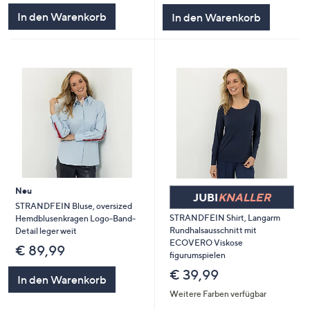
In den Warenkorb
In den Warenkorb
Neu
JUBI
KNALLER
STRANDFEIN Bluse, oversized
STRANDFEIN Shirt, Langarm
Hemdblusenkragen Logo-Band-
Rundhalsausschnitt mit
Detail leger weit
ECOVERO Viskose
€ 89,99
figurumspielen
€ 39,99
In den Warenkorb
Weitere Farben verfügbar