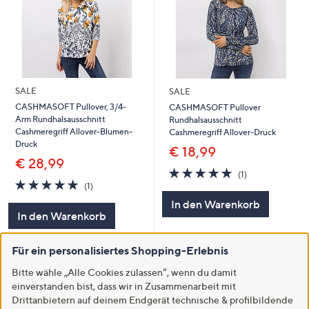
SALE
SALE
CASHMASOFT Pullover, 3/4-
CASHMASOFT Pullover
Arm Rundhalsausschnitt
Rundhalsausschnitt
Cashmeregriff Allover-Blumen-
Cashmeregriff Allover-Druck
Druck
€ 18,99
€ 28,99
5.0
1
(1)
5.0
1
von
Bewertungen
(1)
von
Bewertungen
5
In den Warenkorb
5
In den Warenkorb
Für ein personalisiertes Shopping-Erlebnis
Bitte wähle „Alle Cookies zulassen“, wenn du damit
einverstanden bist, dass wir in Zusammenarbeit mit
Drittanbietern auf deinem Endgerät technische & profilbildende