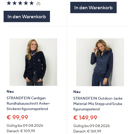
5.0
1
(1)
In den Warenkorb
von
Bewertungen
5
In den Warenkorb
Neu
Neu
STRANDFEIN Cardigan
STRANDFEIN Outdoor-Jacke
Rundhalsausschnitt Anker-
Material-Mix Stepp und Scuba
Stickerei figurumspielend
figurumspielend
€ 99,99
€ 149,99
Gültig bis 09.08.2026
Gültig bis 09.08.2026
Danach: € 109,99
Danach: € 169,99