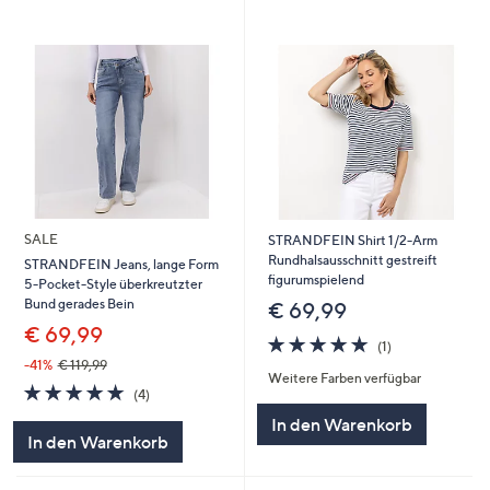
SALE
STRANDFEIN Shirt 1/2-Arm
Rundhalsausschnitt gestreift
STRANDFEIN Jeans, lange Form
figurumspielend
5-Pocket-Style überkreutzter
Bund gerades Bein
€ 69,99
€ 69,99
5.0
1
(1)
von
Bewertungen
-41%
€ 119,99
Weitere Farben verfügbar
5
5.0
4
(4)
von
Bewertungen
In den Warenkorb
5
In den Warenkorb