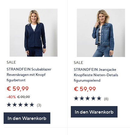
SALE
SALE
STRANDFEIN Scubablazer
STRANDFEIN Jeansjacke
Reverskragen mit Knopf
Knopfleiste Nieten-Details
figurbetont
figurumspielend
€ 59,99
€ 59,99
5.0
6
-40%
€ 99,99
(6)
von
Bewertungen
5.0
3
(3)
5
von
Bewertungen
In den Warenkorb
5
In den Warenkorb