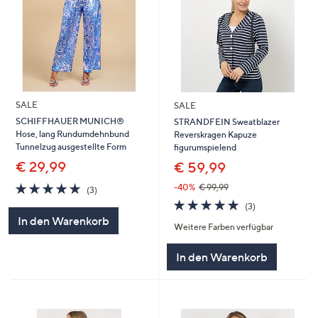
SALE
SALE
SCHIFFHAUER MUNICH®
STRANDFEIN Sweatblazer
Hose, lang Rundumdehnbund
Reverskragen Kapuze
Tunnelzug ausgestellte Form
figurumspielend
€ 29,99
€ 59,99
5.0
3
-40%
€ 99,99
(3)
von
Bewertungen
5.0
3
(3)
5
von
Bewertungen
In den Warenkorb
Weitere Farben verfügbar
5
In den Warenkorb