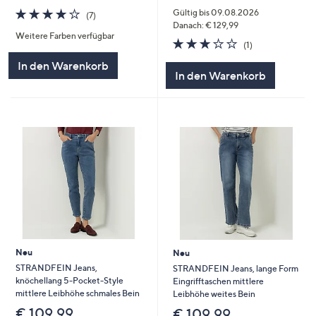
3.9
7
Gültig bis 09.08.2026
(7)
von
Bewertungen
Danach: € 129,99
Weitere Farben verfügbar
5
3.0
1
(1)
von
Bewertungen
In den Warenkorb
5
In den Warenkorb
Neu
Neu
STRANDFEIN Jeans,
STRANDFEIN Jeans, lange Form
knöchellang 5-Pocket-Style
Eingrifftaschen mittlere
mittlere Leibhöhe schmales Bein
Leibhöhe weites Bein
€ 109,99
€ 109,99