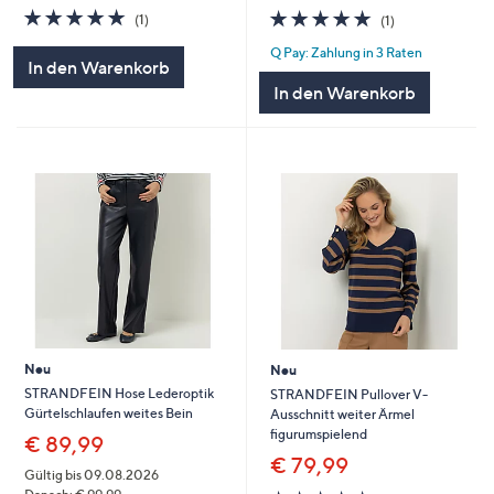
5.0
1
5.0
1
(1)
(1)
von
Bewertungen
von
Bewertungen
Q Pay: Zahlung in 3 Raten
5
5
In den Warenkorb
In den Warenkorb
Neu
Neu
STRANDFEIN Hose Lederoptik
STRANDFEIN Pullover V-
Gürtelschlaufen weites Bein
Ausschnitt weiter Ärmel
figurumspielend
€ 89,99
€ 79,99
Gültig bis 09.08.2026