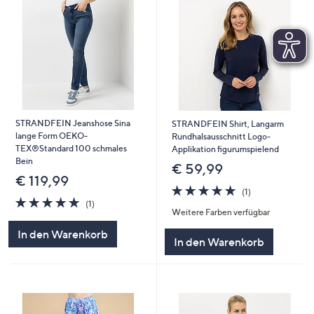
STRANDFEIN Jeanshose Sina
STRANDFEIN Shirt, Langarm
lange Form OEKO-
Rundhalsausschnitt Logo-
TEX®Standard 100 schmales
Applikation figurumspielend
Bein
€ 59,99
€ 119,99
5.0
1
(1)
5.0
1
von
Bewertungen
(1)
Weitere Farben verfügbar
von
Bewertungen
5
5
In den Warenkorb
In den Warenkorb