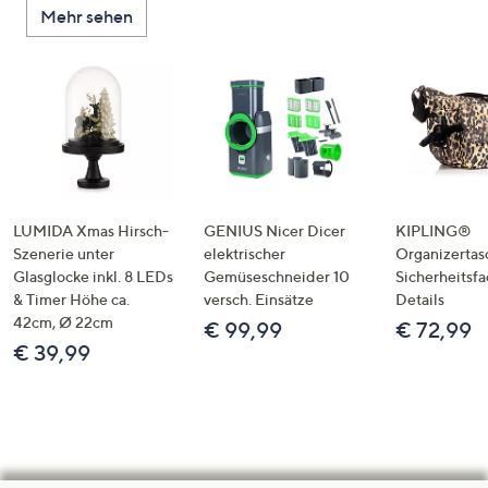
Mehr sehen
LUMIDA Xmas Hirsch-
GENIUS Nicer Dicer
KIPLING®
Szenerie unter
elektrischer
Organizertas
Glasglocke inkl. 8 LEDs
Gemüseschneider 10
Sicherheitsf
& Timer Höhe ca.
versch. Einsätze
Details
42cm, Ø 22cm
€ 99,99
€ 72,99
€ 39,99