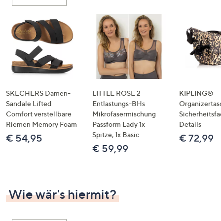
oder
wischen
Sie
auf
Touch-
Geräten
nach
links
SKECHERS Damen-
LITTLE ROSE 2
KIPLING®
bzw.
Sandale Lifted
Entlastungs-BHs
Organizertas
Comfort verstellbare
Mikrofasermischung
Sicherheitsf
rechts,
Riemen Memory Foam
Passform Lady 1x
Details
um
Spitze, 1x Basic
€ 54,95
€ 72,99
diese
€ 59,99
anzuzeigen.
Wie wär's hiermit?