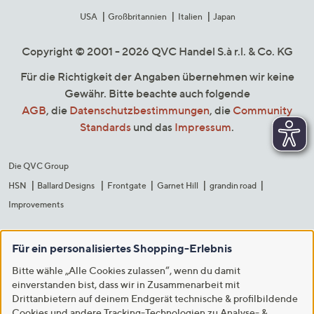
USA
Großbritannien
Italien
Japan
Copyright © 2001 - 2026 QVC Handel S.à r.l. & Co. KG
Für die Richtigkeit der Angaben übernehmen wir keine
Gewähr. Bitte beachte auch folgende
AGB
, die
Datenschutzbestimmungen
, die
Community
Standards
und das
Impressum
.
Die QVC Group
HSN
Ballard Designs
Frontgate
Garnet Hill
grandin road
Improvements
Für ein personalisiertes Shopping-Erlebnis
Bitte wähle „Alle Cookies zulassen“, wenn du damit
einverstanden bist, dass wir in Zusammenarbeit mit
Drittanbietern auf deinem Endgerät technische & profilbildende
Cookies und andere Tracking-Technologien zu Analyse- &