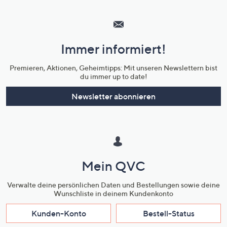
Hilfeseiten,
Service
und
Immer informiert!
Unternehmensinformationen
Premieren, Aktionen, Geheimtipps: Mit unseren Newslettern bist
du immer up to date!
Newsletter abonnieren
Mein QVC
Verwalte deine persönlichen Daten und Bestellungen sowie deine
Wunschliste in deinem Kundenkonto
Kunden-Konto
Bestell-Status