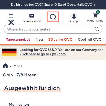
Du bist neu bei QVC? Spare 10 Euro! Code: HalloQVC
Zum
Hauptinhalt
springen
0
MENÜ
WARENKORB
TV-RÜCKBLICK
MEIN QVC
Wonach
suchst
Wenn
du
Tagesangebot
Neu
30 Jahre QVC
Cool mit QVC
Vorschläge
heute?
verfügbar
sind,
verwenden
Sie
Mode
die
Grün - 7/8 Hosen
Pfeiltasten
nach
Ausgewählt für dich
oben
und
nach
Mehr sehen
unten