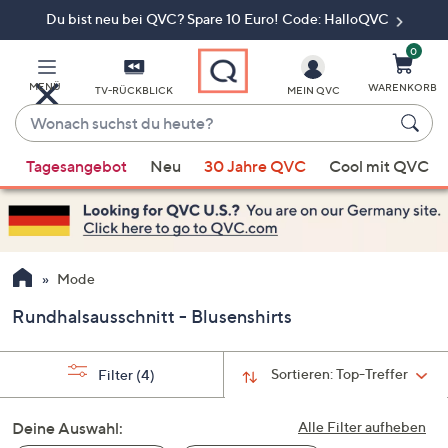
Du bist neu bei QVC? Spare 10 Euro! Code: HalloQVC
Zum
Hauptinhalt
springen
0
MENÜ
WARENKORB
TV-RÜCKBLICK
MEIN QVC
Wonach
suchst
Wenn
du
Tagesangebot
Neu
30 Jahre QVC
Cool mit QVC
Vorschläge
heute?
verfügbar
sind,
verwenden
Sie
Mode
die
Rundhalsausschnitt - Blusenshirts
Pfeiltasten
nach
oben
Sortieren:
Top-Treffer
Filter
(4)
und
nach
Deine Auswahl:
Alle Filter aufheben
unten