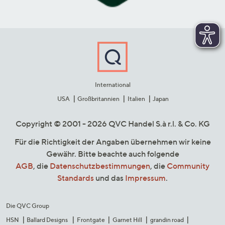
International
USA
Großbritannien
Italien
Japan
Copyright © 2001 - 2026 QVC Handel S.à r.l. & Co. KG
Für die Richtigkeit der Angaben übernehmen wir keine
Gewähr. Bitte beachte auch folgende
AGB
, die
Datenschutzbestimmungen
, die
Community
Standards
und das
Impressum
.
Die QVC Group
HSN
Ballard Designs
Frontgate
Garnet Hill
grandin road