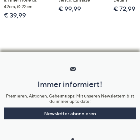
42cm, Ø 22cm
€ 99,99
€ 72,99
€ 39,99
Hilfeseiten,
Service
und
Immer informiert!
Unternehmensinformationen
Premieren, Aktionen, Geheimtipps: Mit unseren Newslettern bist
du immer up to date!
Newsletter abonnieren