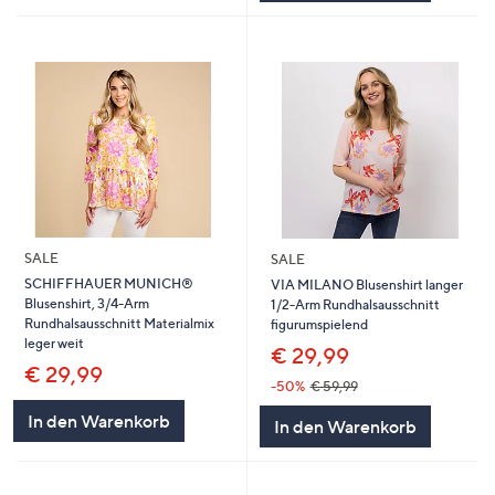
SALE
SALE
SCHIFFHAUER MUNICH®
VIA MILANO Blusenshirt langer
Blusenshirt, 3/4-Arm
1/2-Arm Rundhalsausschnitt
Rundhalsausschnitt Materialmix
figurumspielend
leger weit
€ 29,99
€ 29,99
-50%
€ 59,99
In den Warenkorb
In den Warenkorb