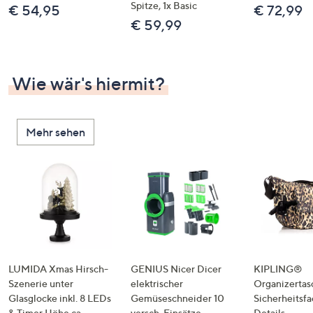
Spitze, 1x Basic
€ 54,95
€ 72,99
€ 59,99
Wie wär's hiermit?
Mehr sehen
LUMIDA Xmas Hirsch-
GENIUS Nicer Dicer
KIPLING®
Szenerie unter
elektrischer
Organizertas
Glasglocke inkl. 8 LEDs
Gemüseschneider 10
Sicherheitsf
& Timer Höhe ca.
versch. Einsätze
Details