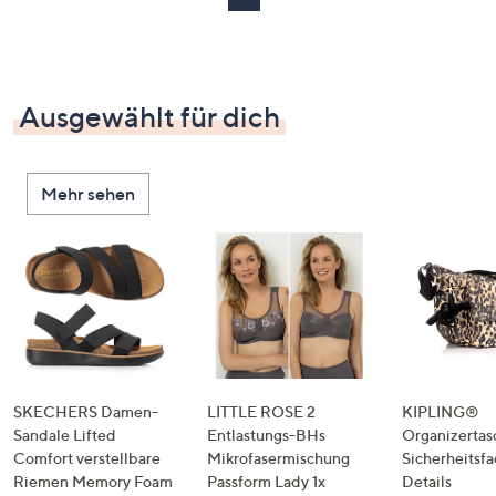
Ausgewählt für dich
Mehr sehen
SKECHERS Damen-
LITTLE ROSE 2
KIPLING®
Sandale Lifted
Entlastungs-BHs
Organizertas
Comfort verstellbare
Mikrofasermischung
Sicherheitsf
Riemen Memory Foam
Passform Lady 1x
Details