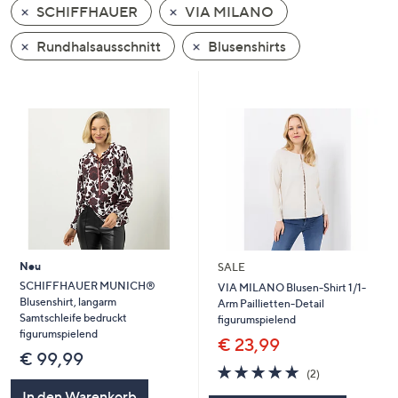
SCHIFFHAUER
VIA MILANO
oder
wischen
Rundhalsausschnitt
Blusenshirts
Sie
auf
Touch-
Geräten
nach
links
bzw.
rechts,
um
diese
Neu
SALE
anzuzeigen.
SCHIFFHAUER MUNICH®
VIA MILANO Blusen-Shirt 1/1-
Blusenshirt, langarm
Arm Paillietten-Detail
Samtschleife bedruckt
figurumspielend
figurumspielend
€ 23,99
€ 99,99
5.0
2
(2)
von
Bewertungen
In den Warenkorb