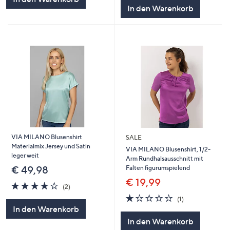
5
In den Warenkorb
VIA MILANO Blusenshirt
SALE
Materialmix Jersey und Satin
VIA MILANO Blusenshirt, 1/2-
leger weit
Arm Rundhalsausschnitt mit
Falten figurumspielend
€ 49,98
€ 19,99
4.0
2
(2)
von
Bewertungen
1.0
1
(1)
5
von
Bewertungen
In den Warenkorb
5
In den Warenkorb